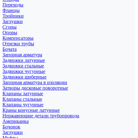
Переходы
Фланцы
Тройники
Заглушки
Сгоны
Опоры
Компенсаторы
Отрезки трубы
Бочата
Запорная арматура
Задвижки латунные
Задвижки стальные
Задвижки чугунные
Задвижки шиберные
Запорная арматура в изоляции
Затворы дисковые поворотные
Клапаны латунные
Клапаны стальные
Клапаны чугунные
Краны конусные латунные
Нержавеющие детали трубопровода
Американка
Бочонок
Заглушки
Муфты