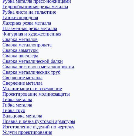
Рубка металла пресс-ножницами
Гидрообразивная резка металла
Рубка листа на гильотине
Газокислородная
Лазерная резка металла
Плазменная резка металла
Фигурная и художественная
Сварка металлов
Сварка металлопроката
Сварка арматуры
Сварка швеллера
Сварка металлической балки
Сварка листового металлопроката
Сварка металлических труб
Сверление металла
Сверление металла
Молниезащита и заземление
Проектирование молниезащиты
Гибка металла
Гибка металла
Гибка труб
Вальцовка металла
Правка и резка бухтовой арматуры
Изготовление изделий по чертежу
Услуги проектирования