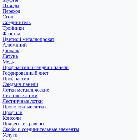
Отводы
Переход
Сгон
Соединитель
Тройники
Фланцы
Цветной металлопрокат
Алюминий
Дюраль
Латунь
Медь
Профнастил и сэндвич-панели
Гофрированный лист
Профнастил
Сэндвич-панели
Лотки металлические
Листовые лотки
Лестничные лотки
Проволочные лотки
Профили
Консоли
Подвесы и траверсы
Скобы и соединительные элементы
Услуги