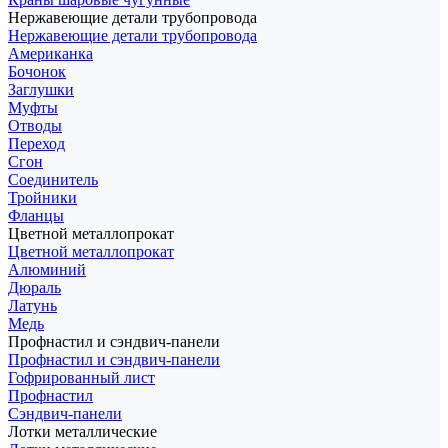
Нержавеющие детали трубопровода
Нержавеющие детали трубопровода
Американка
Бочонок
Заглушки
Муфты
Отводы
Переход
Сгон
Соединитель
Тройники
Фланцы
Цветной металлопрокат
Цветной металлопрокат
Алюминий
Дюраль
Латунь
Медь
Профнастил и сэндвич-панели
Профнастил и сэндвич-панели
Гофрированный лист
Профнастил
Сэндвич-панели
Лотки металлические