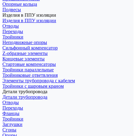
Опорные кольца
Подвесы
Изделия в ППУ изоляции
Изделия в ППУ изоляции
Отводы
Переходы
Тройники
Неподвижные опоры
Cильфонный компенсатор
Z-образные элементы
Концевые элементы
Стартовые компенсаторы
Тройники параллельные
Тройниковые ответвления
Элементы трубопровода с кабелем
Тройники с шаровым краном
Детали трубопровода
Детали трубопровода
Отводы
Переходы
Фланцы
Тройники
Заглушки
Сгоны
Опоры