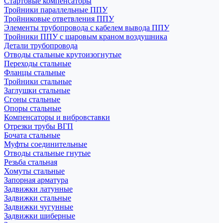
Стартовые компенсаторы
Тройники параллельные ППУ
Тройниковые ответвления ППУ
Элементы трубопровода с кабелем вывода ППУ
Тройники ППУ с шаровым краном воздушника
Детали трубопровода
Отводы стальные крутоизогнутые
Переходы стальные
Фланцы стальные
Тройники стальные
Заглушки стальные
Сгоны стальные
Опоры стальные
Компенсаторы и вибровставки
Отрезки трубы ВГП
Бочата стальные
Муфты соединительные
Отводы стальные гнутые
Резьба стальная
Хомуты стальные
Запорная арматура
Задвижки латунные
Задвижки стальные
Задвижки чугунные
Задвижки шиберные