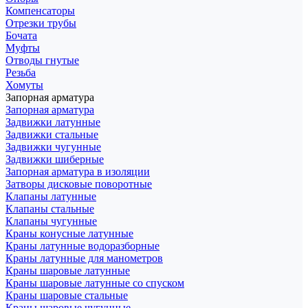
Компенсаторы
Отрезки трубы
Бочата
Муфты
Отводы гнутые
Резьба
Хомуты
Запорная арматура
Запорная арматура
Задвижки латунные
Задвижки стальные
Задвижки чугунные
Задвижки шиберные
Запорная арматура в изоляции
Затворы дисковые поворотные
Клапаны латунные
Клапаны стальные
Клапаны чугунные
Краны конусные латунные
Краны латунные водоразборные
Краны латунные для манометров
Краны шаровые латунные
Краны шаровые латунные со спуском
Краны шаровые стальные
Краны шаровые чугунные