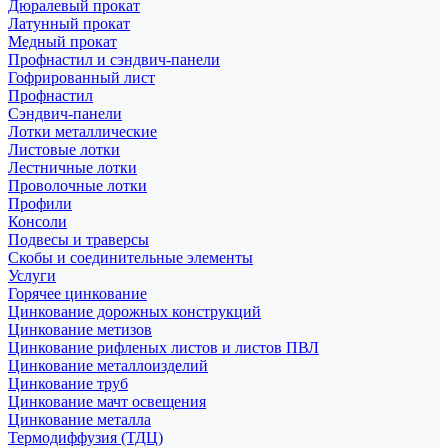
Дюралевый прокат
Латунный прокат
Медный прокат
Профнастил и сэндвич-панели
Гофрированный лист
Профнастил
Сэндвич-панели
Лотки металлические
Листовые лотки
Лестничные лотки
Проволочные лотки
Профили
Консоли
Подвесы и траверсы
Скобы и соединительные элементы
Услуги
Горячее цинкование
Цинкование дорожных конструкций
Цинкование метизов
Цинкование рифленых листов и листов ПВЛ
Цинкование металлоизделий
Цинкование труб
Цинкование мачт освещения
Цинкование металла
Термодиффузия (ТДЦ)