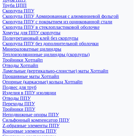
Труба ЦПП
Скорлупа ППУ
Скорлупа ППУ Армированная с алюминиевой фольгой
Скорлупа ППУ с покрытием из оцинкованной стали
Скорлупа ППУ в стеклопластиковой оболочке
Хомуты для ППУ скорлупы
Полиуретановый клей без скорлупы
Скорлупа ППУ без дополнительной оболочки
Минераловатные цилиндры
Теплоизоляционые цилиндры (скорлупы)
Тройники Хотпайп
Отводы Хотпайп
Ламельные (вертикально-слоистые) маты Хотпайп
Прошивные маты Хотпайп
Опорные (каркасные) кольца Хотпайп
Подвес для труб
Изделия в ППУ изоляции
Отводы ППУ
Переходы ППУ
Тройники ППУ
Неподвижные опоры ППУ
Cильфонный компенсатор ППУ
Z-образные элементы ППУ
Концевые элементы ППУ