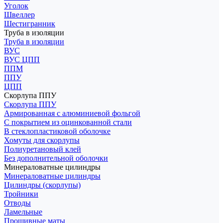
Уголок
Швеллер
Шестигранник
Труба в изоляции
Труба в изоляции
ВУС
ВУС ЦПП
ППМ
ППУ
ЦПП
Скорлупа ППУ
Скорлупа ППУ
Армированная с алюминиевой фольгой
С покрытием из оцинкованной стали
В стеклопластиковой оболочке
Хомуты для скорлупы
Полиуретановый клей
Без дополнительной оболочки
Минераловатные цилиндры
Минераловатные цилиндры
Цилиндры (скорлупы)
Тройники
Отводы
Ламельные
Прошивные маты