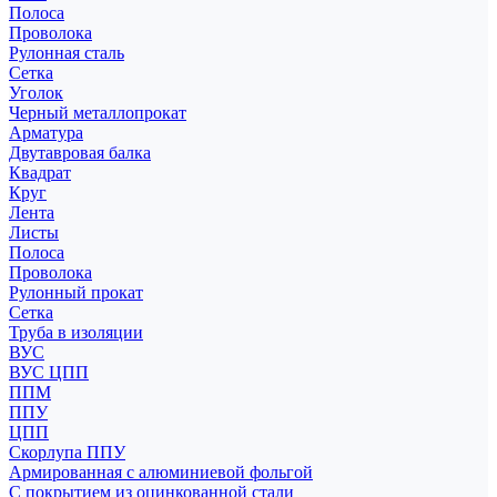
Полоса
Проволока
Рулонная сталь
Сетка
Уголок
Черный металлопрокат
Арматура
Двутавровая балка
Квадрат
Круг
Лента
Листы
Полоса
Проволока
Рулонный прокат
Сетка
Труба в изоляции
ВУС
ВУС ЦПП
ППМ
ППУ
ЦПП
Скорлупа ППУ
Армированная с алюминиевой фольгой
С покрытием из оцинкованной стали