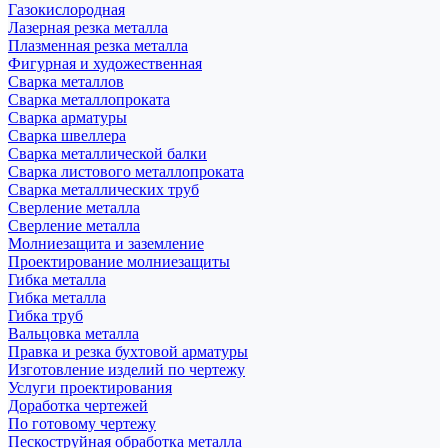
Газокислородная
Лазерная резка металла
Плазменная резка металла
Фигурная и художественная
Сварка металлов
Сварка металлопроката
Сварка арматуры
Сварка швеллера
Сварка металлической балки
Сварка листового металлопроката
Сварка металлических труб
Сверление металла
Сверление металла
Молниезащита и заземление
Проектирование молниезащиты
Гибка металла
Гибка металла
Гибка труб
Вальцовка металла
Правка и резка бухтовой арматуры
Изготовление изделий по чертежу
Услуги проектирования
Доработка чертежей
По готовому чертежу
Пескоструйная обработка металла