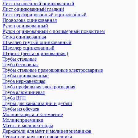
Лист окрашенный оцинкованный
Лист оцинкованный гладкий
Лист перфорированный оцинкованный
Проволока оцинкованная
Рулон оцинкованный
Рулон оцинкованный с полимерный покрытием
Сетка оцинкованная
Швеллер гнутый оцинкованный
Швеллер оцинкованный
Штрипс (лента оцинкованная )
Трубы стальные
Труба бесшовная
Трубы стальные прямошовные электросварные
Трубы оцинкованные
Труба нержавеющая
Труба профильная электросварная
Труба алюминиевая
Труба ВГП
Трубы для канализации и детали
Трубы из обечаек
Молниезащита и заземление
Молниеприемники
Мачты и молниеотводы
Держатели для мачт и молниеприемников
Держатели круглого проводника