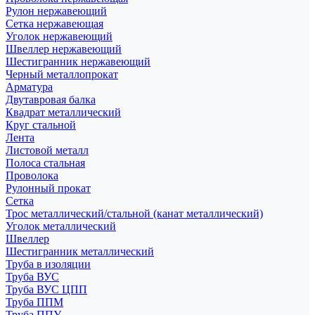
Рулон нержавеющий
Сетка нержавеющая
Уголок нержавеющий
Швеллер нержавеющий
Шестигранник нержавеющий
Черный металлопрокат
Арматура
Двутавровая балка
Квадрат металлический
Круг стальной
Лента
Листовой металл
Полоса стальная
Проволока
Рулонный прокат
Сетка
Трос металлический/стальной (канат металлический)
Уголок металлический
Швеллер
Шестигранник металлический
Труба в изоляции
Труба ВУС
Труба ВУС ЦПП
Труба ППМ
Труба ППУ