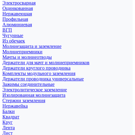
Электросварная
Оцинкованная
Нержавеющая
Профильная
Алюминиевая
ВГП
Чугунные
Из обечаек
Молниезащита и заземление
Молниеприемники
Мачты и молниеотводы
Держатели для мачт и молниеприемников
Держатели круглого проводника
Комплекты модульного заземления
Держатели проводника универсальные
Зажимы соединительные
Электролитическое заземление
Изолированная молниезащита
Стержни заземления
Нержавейка
Балки
Квадрат
Круг
Лента
Лист