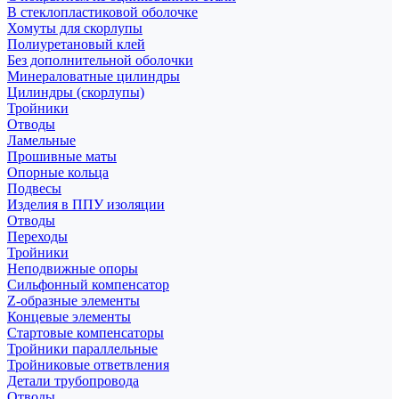
В стеклопластиковой оболочке
Хомуты для скорлупы
Полиуретановый клей
Без дополнительной оболочки
Минераловатные цилиндры
Цилиндры (скорлупы)
Тройники
Отводы
Ламельные
Прошивные маты
Опорные кольца
Подвесы
Изделия в ППУ изоляции
Отводы
Переходы
Тройники
Неподвижные опоры
Cильфонный компенсатор
Z-образные элементы
Концевые элементы
Стартовые компенсаторы
Тройники параллельные
Тройниковые ответвления
Детали трубопровода
Отводы