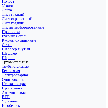
Полоса
Уголок
Лента
Лист гладкий
Лист окрашенный
Лист гладкий
Листы перфорированные
Проволока
Рулонная сталь
Рулоны окрашенные
Сетка
Швеллер гнутый
Швеллер
Штрипс
Трубы стальные
Трубы стальные
Бесшовная
Электросварная
Оцинкованная
Нержавеющая
Профильная
Алюминиевая
ВГП
Чугунные
Из обечаек