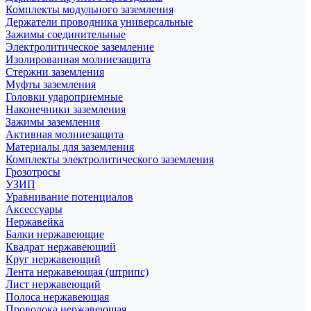
Комплекты модульного заземления
Держатели проводника универсальные
Зажимы соединительные
Электролитическое заземление
Изолированная молниезащита
Стержни заземления
Муфты заземления
Головки удароприемные
Наконечники заземления
Зажимы заземления
Активная молниезащита
Материалы для заземления
Комплекты электролитического заземления
Грозотросы
УЗИП
Уравнивание потенциалов
Аксессуары
Нержавейка
Балки нержавеющие
Квадрат нержавеющий
Круг нержавеющий
Лента нержавеющая (штрипс)
Лист нержавеющий
Полоса нержавеющая
Проволока нержавеющая