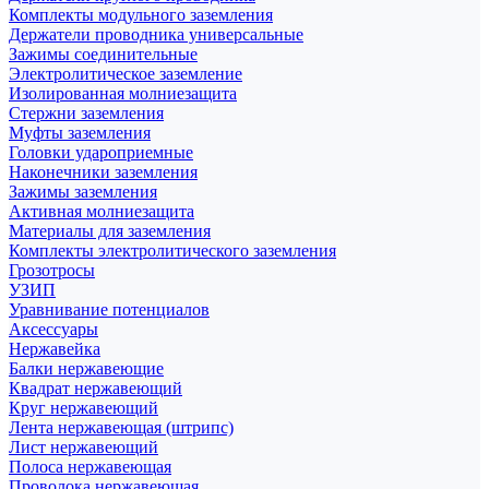
Комплекты модульного заземления
Держатели проводника универсальные
Зажимы соединительные
Электролитическое заземление
Изолированная молниезащита
Стержни заземления
Муфты заземления
Головки удароприемные
Наконечники заземления
Зажимы заземления
Активная молниезащита
Материалы для заземления
Комплекты электролитического заземления
Грозотросы
УЗИП
Уравнивание потенциалов
Аксессуары
Нержавейка
Балки нержавеющие
Квадрат нержавеющий
Круг нержавеющий
Лента нержавеющая (штрипс)
Лист нержавеющий
Полоса нержавеющая
Проволока нержавеющая