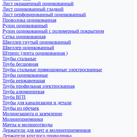
Лист окрашенный оцинкованный
Лист оцинкованный гладкий
Лист перфорированный оцинкованный
Проволока оцинкованная
Рулон оцинкованный
Рулон оцинкованный с полимерный покрытием
Сетка оцинкованная
Швеллер гнутый оцинкованный
Швеллер оцинкованный
Штрипс (лента оцинкованная )
Трубы стальные
Труба бесшовная
Трубы стальные прямошовные электросварные
Трубы оцинкованные
Труба нержавеющая
Труба профильная электросварная
Труба алюминиевая
Труба ВГП
Трубы для канализации и детали
Трубы из обечаек
Молниезащита и заземление
Молниеприемники
Мачты и молниеотводы
Держатели для мачт и молниеприемников
Держатели круглого проводника