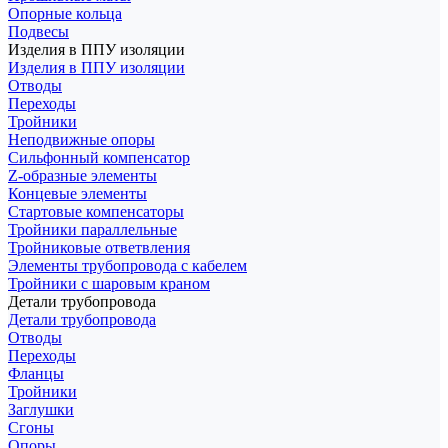
Опорные кольца
Подвесы
Изделия в ППУ изоляции
Изделия в ППУ изоляции
Отводы
Переходы
Тройники
Неподвижные опоры
Cильфонный компенсатор
Z-образные элементы
Концевые элементы
Стартовые компенсаторы
Тройники параллельные
Тройниковые ответвления
Элементы трубопровода с кабелем
Тройники с шаровым краном
Детали трубопровода
Детали трубопровода
Отводы
Переходы
Фланцы
Тройники
Заглушки
Сгоны
Опоры