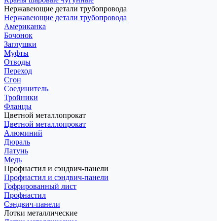
Нержавеющие детали трубопровода
Нержавеющие детали трубопровода
Американка
Бочонок
Заглушки
Муфты
Отводы
Переход
Сгон
Соединитель
Тройники
Фланцы
Цветной металлопрокат
Цветной металлопрокат
Алюминий
Дюраль
Латунь
Медь
Профнастил и сэндвич-панели
Профнастил и сэндвич-панели
Гофрированный лист
Профнастил
Сэндвич-панели
Лотки металлические