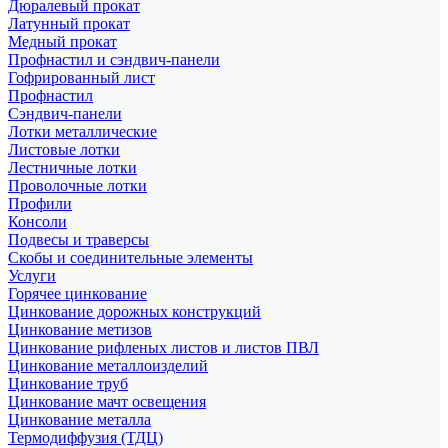
Дюралевый прокат
Латунный прокат
Медный прокат
Профнастил и сэндвич-панели
Гофрированный лист
Профнастил
Сэндвич-панели
Лотки металлические
Листовые лотки
Лестничные лотки
Проволочные лотки
Профили
Консоли
Подвесы и траверсы
Скобы и соединительные элементы
Услуги
Горячее цинкование
Цинкование дорожных конструкций
Цинкование метизов
Цинкование рифленых листов и листов ПВЛ
Цинкование металлоизделий
Цинкование труб
Цинкование мачт освещения
Цинкование металла
Термодиффузия (ТДЦ)