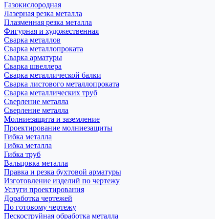
Газокислородная
Лазерная резка металла
Плазменная резка металла
Фигурная и художественная
Сварка металлов
Сварка металлопроката
Сварка арматуры
Сварка швеллера
Сварка металлической балки
Сварка листового металлопроката
Сварка металлических труб
Сверление металла
Сверление металла
Молниезащита и заземление
Проектирование молниезащиты
Гибка металла
Гибка металла
Гибка труб
Вальцовка металла
Правка и резка бухтовой арматуры
Изготовление изделий по чертежу
Услуги проектирования
Доработка чертежей
По готовому чертежу
Пескоструйная обработка металла