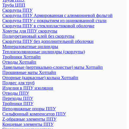
Труба ЦПП
Скорлупа ППУ
Скорлупа ППУ Армированная с алюминиевой фольгой
Скорлупа ППУ с покрытием из оцинкованной стали
Скорлупа ППУ в стеклопластиковой оболочке
Хомуты для ППУ скорлупы
Полиуретановый клей без скорлупы
Скорлупа ППУ без дополнительной оболочки
Минераловатные цилиндры
Теплоизоляционые цилиндры (скорлупы)
Тройники Хотпайп
Отводы Хотпайп
Ламельные (вертикально-слоистые) маты Хотпайп
Прошивные маты Хотпайп
Опорные (каркасные) кольца Хотпайп
Подвес для труб
Изделия в ППУ изоляции
Отводы ППУ
Переходы ППУ
Тройники ППУ
Неподвижные опоры ППУ
Cильфонный компенсатор ППУ
Z-образные элементы ППУ
Концевые элементы ППУ