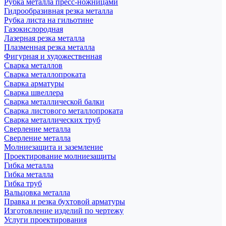
Рубка металла пресс-ножницами
Гидрообразивная резка металла
Рубка листа на гильотине
Газокислородная
Лазерная резка металла
Плазменная резка металла
Фигурная и художественная
Сварка металлов
Сварка металлопроката
Сварка арматуры
Сварка швеллера
Сварка металлической балки
Сварка листового металлопроката
Сварка металлических труб
Сверление металла
Сверление металла
Молниезащита и заземление
Проектирование молниезащиты
Гибка металла
Гибка металла
Гибка труб
Вальцовка металла
Правка и резка бухтовой арматуры
Изготовление изделий по чертежу
Услуги проектирования