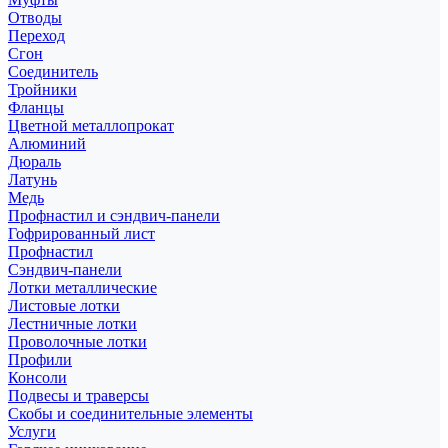
Отводы
Переход
Сгон
Соединитель
Тройники
Фланцы
Цветной металлопрокат
Алюминий
Дюраль
Латунь
Медь
Профнастил и сэндвич-панели
Гофрированный лист
Профнастил
Сэндвич-панели
Лотки металлические
Листовые лотки
Лестничные лотки
Проволочные лотки
Профили
Консоли
Подвесы и траверсы
Скобы и соединительные элементы
Услуги