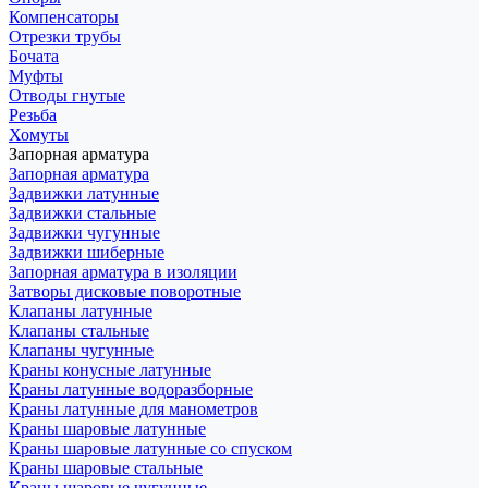
Компенсаторы
Отрезки трубы
Бочата
Муфты
Отводы гнутые
Резьба
Хомуты
Запорная арматура
Запорная арматура
Задвижки латунные
Задвижки стальные
Задвижки чугунные
Задвижки шиберные
Запорная арматура в изоляции
Затворы дисковые поворотные
Клапаны латунные
Клапаны стальные
Клапаны чугунные
Краны конусные латунные
Краны латунные водоразборные
Краны латунные для манометров
Краны шаровые латунные
Краны шаровые латунные со спуском
Краны шаровые стальные
Краны шаровые чугунные