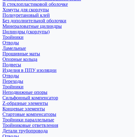
В стеклопластиковой оболочке
Хомуты для скорлупы
Полиуретановый клей
Без дополнительной оболочки
Минераловатные цилиндры
Цилиндры (скорлупы)
Тройники
Отводы
Ламельные
Прошивные маты
Опорные кольца
Подвесы
Изделия в ППУ изоляции
Отводы
Переходы
Тройники
Неподвижные опоры
Cильфонный компенсатор
Z-образные элементы
Концевые элементы
Стартовые компенсаторы
Тройники параллельные
Тройниковые ответвления
Детали трубопровода
Отводы