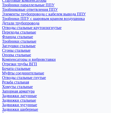
Стартовые компенсаторы
Тройники параллельные ППУ
Тройниковые ответвления ППУ
Элементы трубопровода с кабелем вывода ППУ
Тройники ППУ с шаровым краном воздушника
Детали трубопровода
Отводы стальные крутоизогнутые
Переходы стальные
Фланцы стальные
Тройники стальные
Заглушки стальные
Сгоны стальные
Опоры стальные
Компенсаторы и вибровставки
Отрезки трубы ВГП
Бочата стальные
Муфты соединительные
Отводы стальные гнутые
Резьба стальная
Хомуты стальные
Запорная арматура
Задвижки латунные
Задвижки стальные
Задвижки чугунные
Задвижки шиберные