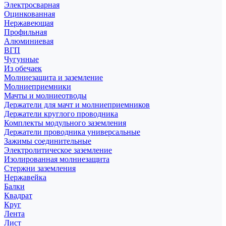
Электросварная
Оцинкованная
Нержавеющая
Профильная
Алюминиевая
ВГП
Чугунные
Из обечаек
Молниезащита и заземление
Молниеприемники
Мачты и молниеотводы
Держатели для мачт и молниеприемников
Держатели круглого проводника
Комплекты модульного заземления
Держатели проводника универсальные
Зажимы соединительные
Электролитическое заземление
Изолированная молниезащита
Стержни заземления
Нержавейка
Балки
Квадрат
Круг
Лента
Лист