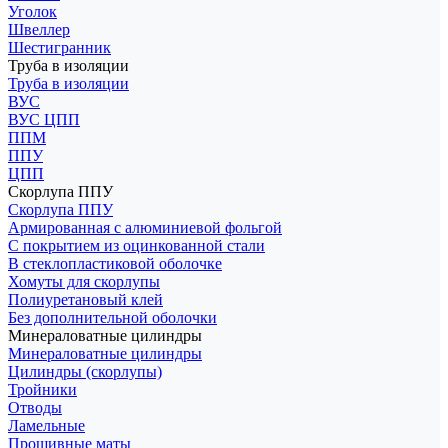
Уголок
Швеллер
Шестигранник
Труба в изоляции
Труба в изоляции
ВУС
ВУС ЦПП
ППМ
ППУ
ЦПП
Скорлупа ППУ
Скорлупа ППУ
Армированная с алюминиевой фольгой
С покрытием из оцинкованной стали
В стеклопластиковой оболочке
Хомуты для скорлупы
Полиуретановый клей
Без дополнительной оболочки
Минераловатные цилиндры
Минераловатные цилиндры
Цилиндры (скорлупы)
Тройники
Отводы
Ламельные
Прошивные маты