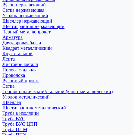
Рулон нержавеющий
Сетка нержавеющая
Уголок нержавеющий
Швеллер нержавеющий
Шестигранник нержавеющий
Черный металлопрокат
Арматура
Двутавровая балка
Квадрат металлический
Круг стальной
Лента
Листовой металл
Полоса стальная
Проволока
Рулонный прокат
Сетка
Трос металлический/стальной (канат металлический)
Уголок металлический
Швеллер
Шестигранник металлический
Труба в изоляции
Труба ВУС
Труба ВУС ЦПП
Труба ППМ
Труба ППУ