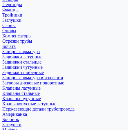
Переходы
Фланцы
Тройники
Заглушки
Сгоны
Опоры
Компенсаторы
Отрезки трубы
Бочата
Запорная арматура
Задвижки латунные
Задвижки стальные
Задвижки чугунные
Задвижки шиберные
Запорная арматура в изоляции
Затворы дисковые поворотные
Клапаны латунные
Клапаны стальные
Клапаны чугунные
Краны конусные латунные
Нержавеющие детали трубопровода
Американка
Бочонок
Заглушки
Муфты