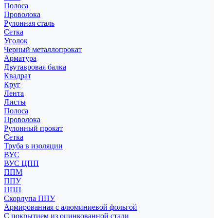
Полоса
Проволока
Рулонная сталь
Сетка
Уголок
Черный металлопрокат
Арматура
Двутавровая балка
Квадрат
Круг
Лента
Листы
Полоса
Проволока
Рулонный прокат
Сетка
Труба в изоляции
ВУС
ВУС ЦПП
ППМ
ППУ
ЦПП
Скорлупа ППУ
Армированная с алюминиевой фольгой
С покрытием из оцинкованной стали