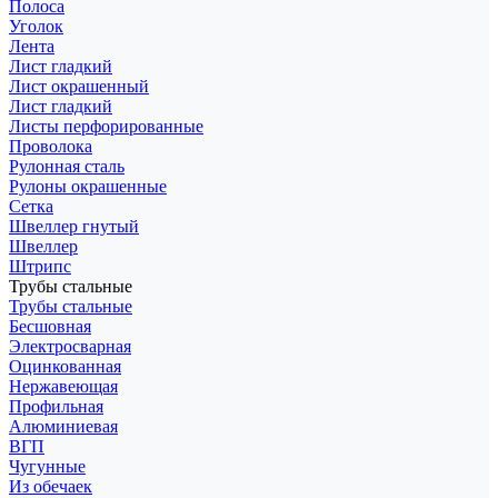
Полоса
Уголок
Лента
Лист гладкий
Лист окрашенный
Лист гладкий
Листы перфорированные
Проволока
Рулонная сталь
Рулоны окрашенные
Сетка
Швеллер гнутый
Швеллер
Штрипс
Трубы стальные
Трубы стальные
Бесшовная
Электросварная
Оцинкованная
Нержавеющая
Профильная
Алюминиевая
ВГП
Чугунные
Из обечаек