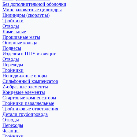
Без дополнительной оболочки
Минераловатные цилиндры
Цилиндры (скорлупы)
Тройники
Отводы
Ламельные
Прошивные маты
Опорные кольца
Подвесы
Изделия в ППУ изоляции
Отводы
Переходы
Тройники
Неподвижные опоры
Cильфонный компенсатор
Z-образные элементы
Концевые элементы
Стартовые компенсаторы
Тройники параллельные
Тройниковые ответвления
Детали трубопровода
Отводы
Переходы
Фланцы
Тройники