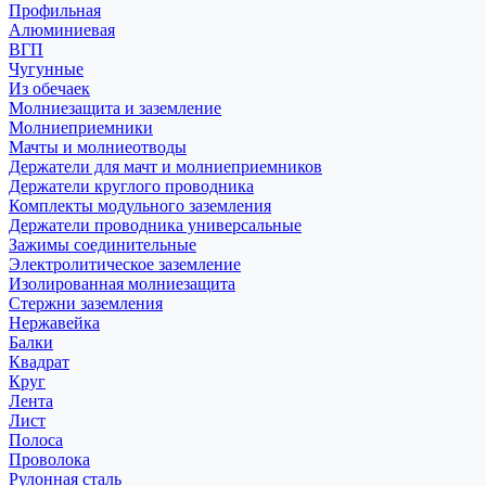
Профильная
Алюминиевая
ВГП
Чугунные
Из обечаек
Молниезащита и заземление
Молниеприемники
Мачты и молниеотводы
Держатели для мачт и молниеприемников
Держатели круглого проводника
Комплекты модульного заземления
Держатели проводника универсальные
Зажимы соединительные
Электролитическое заземление
Изолированная молниезащита
Стержни заземления
Нержавейка
Балки
Квадрат
Круг
Лента
Лист
Полоса
Проволока
Рулонная сталь