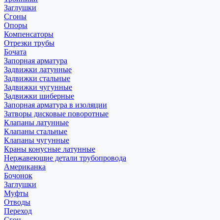
Заглушки
Сгоны
Опоры
Компенсаторы
Отрезки трубы
Бочата
Запорная арматура
Задвижки латунные
Задвижки стальные
Задвижки чугунные
Задвижки шиберные
Запорная арматура в изоляции
Затворы дисковые поворотные
Клапаны латунные
Клапаны стальные
Клапаны чугунные
Краны конусные латунные
Нержавеющие детали трубопровода
Американка
Бочонок
Заглушки
Муфты
Отводы
Переход
Сгон