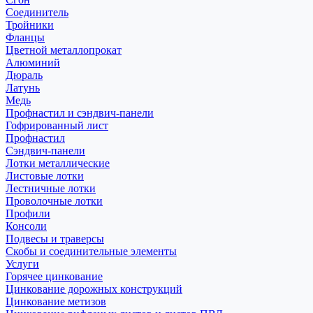
Соединитель
Тройники
Фланцы
Цветной металлопрокат
Алюминий
Дюраль
Латунь
Медь
Профнастил и сэндвич-панели
Гофрированный лист
Профнастил
Сэндвич-панели
Лотки металлические
Листовые лотки
Лестничные лотки
Проволочные лотки
Профили
Консоли
Подвесы и траверсы
Скобы и соединительные элементы
Услуги
Горячее цинкование
Цинкование дорожных конструкций
Цинкование метизов