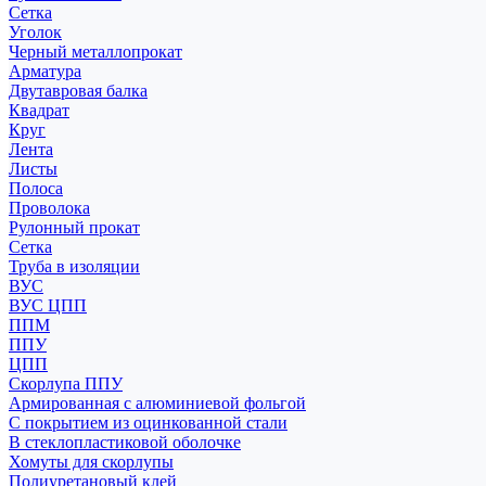
Сетка
Уголок
Черный металлопрокат
Арматура
Двутавровая балка
Квадрат
Круг
Лента
Листы
Полоса
Проволока
Рулонный прокат
Сетка
Труба в изоляции
ВУС
ВУС ЦПП
ППМ
ППУ
ЦПП
Скорлупа ППУ
Армированная с алюминиевой фольгой
С покрытием из оцинкованной стали
В стеклопластиковой оболочке
Хомуты для скорлупы
Полиуретановый клей