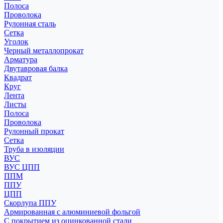
Полоса
Проволока
Рулонная сталь
Сетка
Уголок
Черный металлопрокат
Арматура
Двутавровая балка
Квадрат
Круг
Лента
Листы
Полоса
Проволока
Рулонный прокат
Сетка
Труба в изоляции
ВУС
ВУС ЦПП
ППМ
ППУ
ЦПП
Скорлупа ППУ
Армированная с алюминиевой фольгой
С покрытием из оцинкованной стали