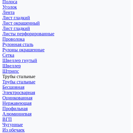
Полоса
Уголок
Лента
Лист гладкий
Лист окрашенный
Лист гладкий
Листы перфорированные
Проволока
Рулонная сталь
Рулоны окрашенные
Сетка
Швеллер гнутый
Швеллер
Штрипс
Трубы стальные
Трубы стальные
Бесшовная
Электросварная
Оцинкованная
Нержавеющая
Профильная
Алюминиевая
ВГП
Чугунные
Из обечаек