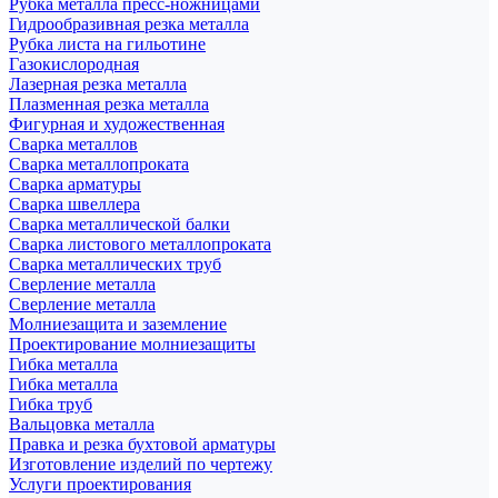
Рубка металла пресс-ножницами
Гидрообразивная резка металла
Рубка листа на гильотине
Газокислородная
Лазерная резка металла
Плазменная резка металла
Фигурная и художественная
Сварка металлов
Сварка металлопроката
Сварка арматуры
Сварка швеллера
Сварка металлической балки
Сварка листового металлопроката
Сварка металлических труб
Сверление металла
Сверление металла
Молниезащита и заземление
Проектирование молниезащиты
Гибка металла
Гибка металла
Гибка труб
Вальцовка металла
Правка и резка бухтовой арматуры
Изготовление изделий по чертежу
Услуги проектирования