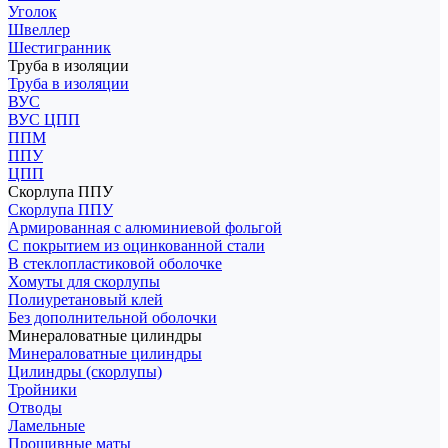
Уголок
Швеллер
Шестигранник
Труба в изоляции
Труба в изоляции
ВУС
ВУС ЦПП
ППМ
ППУ
ЦПП
Скорлупа ППУ
Скорлупа ППУ
Армированная с алюминиевой фольгой
С покрытием из оцинкованной стали
В стеклопластиковой оболочке
Хомуты для скорлупы
Полиуретановый клей
Без дополнительной оболочки
Минераловатные цилиндры
Минераловатные цилиндры
Цилиндры (скорлупы)
Тройники
Отводы
Ламельные
Прошивные маты