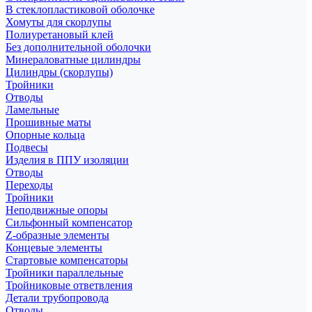
В стеклопластиковой оболочке
Хомуты для скорлупы
Полиуретановый клей
Без дополнительной оболочки
Минераловатные цилиндры
Цилиндры (скорлупы)
Тройники
Отводы
Ламельные
Прошивные маты
Опорные кольца
Подвесы
Изделия в ППУ изоляции
Отводы
Переходы
Тройники
Неподвижные опоры
Cильфонный компенсатор
Z-образные элементы
Концевые элементы
Стартовые компенсаторы
Тройники параллельные
Тройниковые ответвления
Детали трубопровода
Отводы