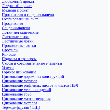
Дюралевый прокат
Латунный прокат
Медный прокат
Профнастил и сэндвич-панели
Гофрированный лист
Профнастил
Сэндвич-панели
Лотки металлические
Листовые лотки
Лестничные лотки
Проволочные лотки
Профили
Консоли
Подвесы и траверсы
Скобы и соединительные элементы
Услуги
Горячее цинкование
Цинкование дорожных конструкций
Цинкование метизов
Цинкование рифленых листов и листов ПВЛ
Цинкование металлоизделий
Цинкование труб
Цинкование мачт освещения
Цинкование металла
Термодиффузия (ТДЦ)