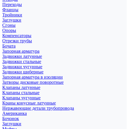
Переходы
Фланцы
Тройники
Заглушки
Сгоны
Опоры
Компенсаторы
Отрезки трубы
Бочата
Запорная арматура
Задвижки латунные
Задвижки стальные
Задвижки чугунные
Задвижки шиберные
Запорная арматура в изоляции
Затворы дисковые поворотные
Клапаны латунные
Клапаны стальные
Клапаны чугунные
Краны конусные латунные
Нержавеющие детали трубопровода
Американка
Бочонок
Заглушки
Муфты