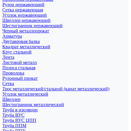
Рулон нержавеющий
Сетка нержавеющая
Уголок нержавеющий
Швеллер нержавеющий
Шестигранник нержавеющий
Черный металлопрокат
Арматура
Двутавровая балка
Квадрат металлический
Круг стальной
Лента
Листовой металл
Полоса стальная
Проволока
Рулонный прокат
Сетка
Трос металлический/стальной (канат металлический)
Уголок металлический
Швеллер
Шестигранник металлический
Труба в изоляции
Труба ВУС
Труба ВУС ЦПП
Труба ППМ
Труба ППУ