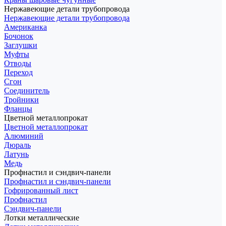
Нержавеющие детали трубопровода
Нержавеющие детали трубопровода
Американка
Бочонок
Заглушки
Муфты
Отводы
Переход
Сгон
Соединитель
Тройники
Фланцы
Цветной металлопрокат
Цветной металлопрокат
Алюминий
Дюраль
Латунь
Медь
Профнастил и сэндвич-панели
Профнастил и сэндвич-панели
Гофрированный лист
Профнастил
Сэндвич-панели
Лотки металлические