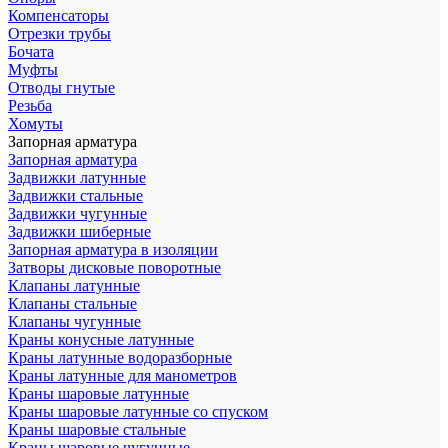
Компенсаторы
Отрезки трубы
Бочата
Муфты
Отводы гнутые
Резьба
Хомуты
Запорная арматура
Запорная арматура
Задвижки латунные
Задвижки стальные
Задвижки чугунные
Задвижки шиберные
Запорная арматура в изоляции
Затворы дисковые поворотные
Клапаны латунные
Клапаны стальные
Клапаны чугунные
Краны конусные латунные
Краны латунные водоразборные
Краны латунные для манометров
Краны шаровые латунные
Краны шаровые латунные со спуском
Краны шаровые стальные
Краны шаровые чугунные