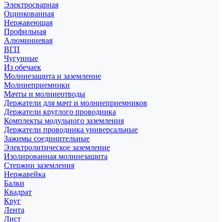
Электросварная
Оцинкованная
Нержавеющая
Профильная
Алюминиевая
ВГП
Чугунные
Из обечаек
Молниезащита и заземление
Молниеприемники
Мачты и молниеотводы
Держатели для мачт и молниеприемников
Держатели круглого проводника
Комплекты модульного заземления
Держатели проводника универсальные
Зажимы соединительные
Электролитическое заземление
Изолированная молниезащита
Стержни заземления
Нержавейка
Балки
Квадрат
Круг
Лента
Лист