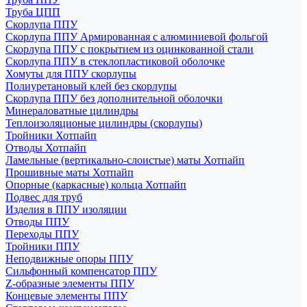
Труба ЦПП
Скорлупа ППУ
Скорлупа ППУ Армированная с алюминиевой фольгой
Скорлупа ППУ с покрытием из оцинкованной стали
Скорлупа ППУ в стеклопластиковой оболочке
Хомуты для ППУ скорлупы
Полиуретановый клей без скорлупы
Скорлупа ППУ без дополнительной оболочки
Минераловатные цилиндры
Теплоизоляционые цилиндры (скорлупы)
Тройники Хотпайп
Отводы Хотпайп
Ламельные (вертикально-слоистые) маты Хотпайп
Прошивные маты Хотпайп
Опорные (каркасные) кольца Хотпайп
Подвес для труб
Изделия в ППУ изоляции
Отводы ППУ
Переходы ППУ
Тройники ППУ
Неподвижные опоры ППУ
Cильфонный компенсатор ППУ
Z-образные элементы ППУ
Концевые элементы ППУ