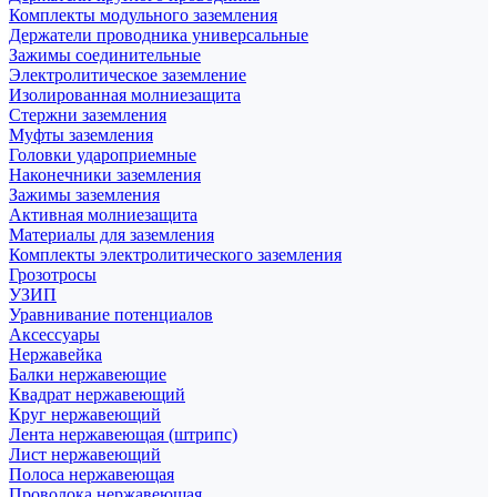
Комплекты модульного заземления
Держатели проводника универсальные
Зажимы соединительные
Электролитическое заземление
Изолированная молниезащита
Стержни заземления
Муфты заземления
Головки удароприемные
Наконечники заземления
Зажимы заземления
Активная молниезащита
Материалы для заземления
Комплекты электролитического заземления
Грозотросы
УЗИП
Уравнивание потенциалов
Аксессуары
Нержавейка
Балки нержавеющие
Квадрат нержавеющий
Круг нержавеющий
Лента нержавеющая (штрипс)
Лист нержавеющий
Полоса нержавеющая
Проволока нержавеющая