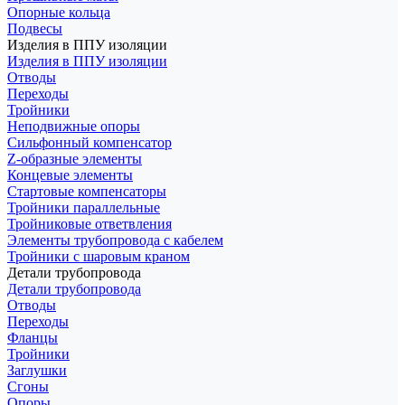
Опорные кольца
Подвесы
Изделия в ППУ изоляции
Изделия в ППУ изоляции
Отводы
Переходы
Тройники
Неподвижные опоры
Cильфонный компенсатор
Z-образные элементы
Концевые элементы
Стартовые компенсаторы
Тройники параллельные
Тройниковые ответвления
Элементы трубопровода с кабелем
Тройники с шаровым краном
Детали трубопровода
Детали трубопровода
Отводы
Переходы
Фланцы
Тройники
Заглушки
Сгоны
Опоры