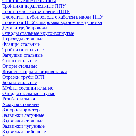
Стартовые компенсаторы
Тройники параллельные ППУ
Тройниковые ответвления ППУ
Элементы трубопровода с кабелем вывода ППУ
Тройники ППУ с шаровым краном воздушника
Детали трубопровода
Отводы стальные крутоизогнутые
Переходы стальные
Фланцы стальные
Тройники стальные
Заглушки стальные
Сгоны стальные
Опоры стальные
Компенсаторы и вибровставки
Отрезки трубы ВГП
Бочата стальные
Муфты соединительные
Отводы стальные гнутые
Резьба стальная
Хомуты стальные
Запорная арматура
Задвижки латунные
Задвижки стальные
Задвижки чугунные
Задвижки шиберные