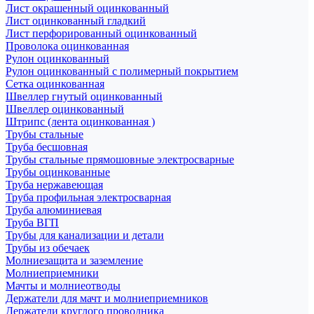
Лист окрашенный оцинкованный
Лист оцинкованный гладкий
Лист перфорированный оцинкованный
Проволока оцинкованная
Рулон оцинкованный
Рулон оцинкованный с полимерный покрытием
Сетка оцинкованная
Швеллер гнутый оцинкованный
Швеллер оцинкованный
Штрипс (лента оцинкованная )
Трубы стальные
Труба бесшовная
Трубы стальные прямошовные электросварные
Трубы оцинкованные
Труба нержавеющая
Труба профильная электросварная
Труба алюминиевая
Труба ВГП
Трубы для канализации и детали
Трубы из обечаек
Молниезащита и заземление
Молниеприемники
Мачты и молниеотводы
Держатели для мачт и молниеприемников
Держатели круглого проводника