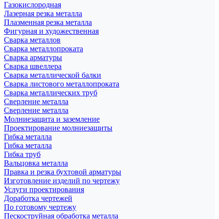
Газокислородная
Лазерная резка металла
Плазменная резка металла
Фигурная и художественная
Сварка металлов
Сварка металлопроката
Сварка арматуры
Сварка швеллера
Сварка металлической балки
Сварка листового металлопроката
Сварка металлических труб
Сверление металла
Сверление металла
Молниезащита и заземление
Проектирование молниезащиты
Гибка металла
Гибка металла
Гибка труб
Вальцовка металла
Правка и резка бухтовой арматуры
Изготовление изделий по чертежу
Услуги проектирования
Доработка чертежей
По готовому чертежу
Пескоструйная обработка металла