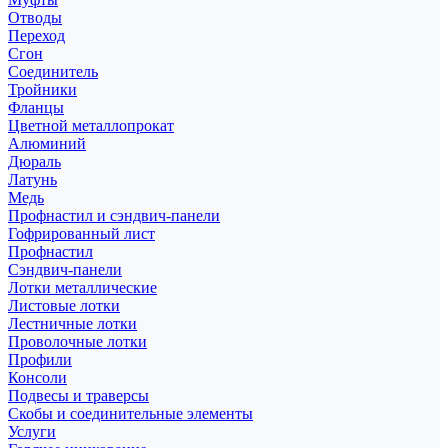
Отводы
Переход
Сгон
Соединитель
Тройники
Фланцы
Цветной металлопрокат
Алюминий
Дюраль
Латунь
Медь
Профнастил и сэндвич-панели
Гофрированный лист
Профнастил
Сэндвич-панели
Лотки металлические
Листовые лотки
Лестничные лотки
Проволочные лотки
Профили
Консоли
Подвесы и траверсы
Скобы и соединительные элементы
Услуги