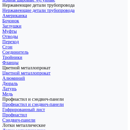
Нержавеющие детали трубопровода
Нержавеющие детали трубопровода
Американка
Бочонок
Заглушки
Муфты
Отводы
Переход
Сгон
Соединитель
Тройники
Фланцы
Цветной металлопрокат
Цветной металлопрокат
Алюминий
Дюраль
Латунь
Медь
Профнастил и сэндвич-панели
Профнастил и сэндвич-панели
Гофрированный лист
Профнастил
Сэндвич-панели
Лотки металлические