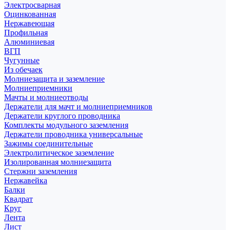
Электросварная
Оцинкованная
Нержавеющая
Профильная
Алюминиевая
ВГП
Чугунные
Из обечаек
Молниезащита и заземление
Молниеприемники
Мачты и молниеотводы
Держатели для мачт и молниеприемников
Держатели круглого проводника
Комплекты модульного заземления
Держатели проводника универсальные
Зажимы соединительные
Электролитическое заземление
Изолированная молниезащита
Стержни заземления
Нержавейка
Балки
Квадрат
Круг
Лента
Лист