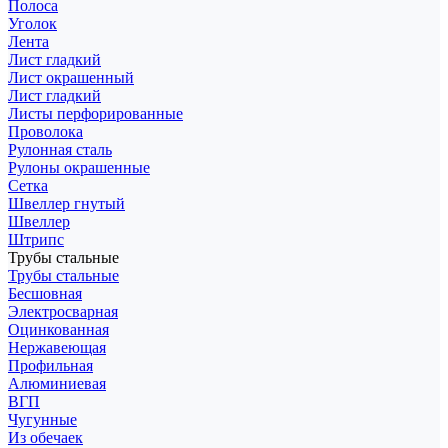
Полоса
Уголок
Лента
Лист гладкий
Лист окрашенный
Лист гладкий
Листы перфорированные
Проволока
Рулонная сталь
Рулоны окрашенные
Сетка
Швеллер гнутый
Швеллер
Штрипс
Трубы стальные
Трубы стальные
Бесшовная
Электросварная
Оцинкованная
Нержавеющая
Профильная
Алюминиевая
ВГП
Чугунные
Из обечаек