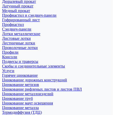
Дюралевый прокат
Латунный прокат
Медный прокат
Профнастил и сэндвич-панели
Гофрированный лист
Профнастил
Сэндвич-панели
Лотки металлические
Листовые лотки
Лестничные лотки
Проволочные лотки
Профили
Консоли
Подвесы и траверсы
Скобы и соединительные элементы
Услуги
Горячее цинкование
Цинкование дорожных конструкций
Цинкование метизов
Цинкование рифленых листов и листов ПВЛ
Цинкование металлоизделий
Цинкование труб
Цинкование мачт освещения
Цинкование металла
Термодиффузия (ТДЦ)