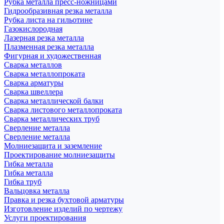
Рубка металла пресс-ножницами
Гидрообразивная резка металла
Рубка листа на гильотине
Газокислородная
Лазерная резка металла
Плазменная резка металла
Фигурная и художественная
Сварка металлов
Сварка металлопроката
Сварка арматуры
Сварка швеллера
Сварка металлической балки
Сварка листового металлопроката
Сварка металлических труб
Сверление металла
Сверление металла
Молниезащита и заземление
Проектирование молниезащиты
Гибка металла
Гибка металла
Гибка труб
Вальцовка металла
Правка и резка бухтовой арматуры
Изготовление изделий по чертежу
Услуги проектирования