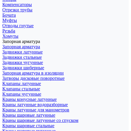
Компенсаторы
Отрезки трубы
Бочата
Муфты
Отводы гнутые
Резьба
Хомуты
Запорная арматура
Запорная арматура
Задвижки латунные
Задвижки стальные
Задвижки чугунные
Задвижки шиберные
Запорная арматура в изоляции
Затворы дисковые поворотные
Клапаны латунные
Клапаны стальные
Клапаны чугунные
Краны конусные латунные
Краны латунные водоразборные
Краны латунные для манометров
Краны шаровые латунные
Краны шаровые латунные со спуском
Краны шаровые стальные
Краны шаровые чугунные