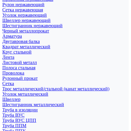
Рулон нержавеющий
Сетка нержавеющая
Уголок нержавеющий
Швеллер нержавеющий
Шестигранник нержавеющий
Черный металлопрокат
Арматура
Двутавровая балка
Квадрат металлический
Круг стальной
Лента
Листовой металл
Полоса стальная
Проволока
Рулонный прокат
Сетка
Трос металлический/стальной (канат металлический)
Уголок металлический
Швеллер
Шестигранник металлический
Труба в изоляции
Труба ВУС
Труба ВУС ЦПП
Труба ППМ
Труба ППУ