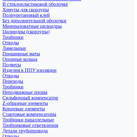
В стеклопластиковой оболочке
Хомуты для скорлупы
Полиуретановый клей
Без дополнительной оболочки
Минераловатные цилиндры
Цилиндры (скорлупы)
Тройники
Отводы
Ламельные
Прошивные маты
Опорные кольца
Подвесы
Изделия в ППУ изоляции
Отводы
Переходы
Тройники
Неподвижные опоры
Cильфонный компенсатор
Z-образные элементы
Концевые элементы
Стартовые компенсаторы
Тройники параллельные
Тройниковые ответвления
Детали трубопровода
Отводы