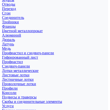
Отводы
Переход
Сгон
Соединитель
Тройники
Фланцы
Цветной металлопрокат
Алюминий
Дюраль
Латунь
Медь
Профнастил и сэндвич-панели
Гофрированный лист
Профнастил
Сэндвич-панели
Лотки металлические
Листовые лотки
Лестничные лотки
Проволочные лотки
Профили
Консоли
Подвесы и траверсы
Скобы и соединительные элементы
Услуги