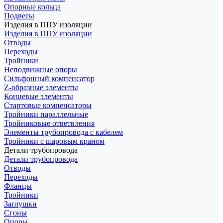
Опорные кольца
Подвесы
Изделия в ППУ изоляции
Изделия в ППУ изоляции
Отводы
Переходы
Тройники
Неподвижные опоры
Cильфонный компенсатор
Z-образные элементы
Концевые элементы
Стартовые компенсаторы
Тройники параллельные
Тройниковые ответвления
Элементы трубопровода с кабелем
Тройники с шаровым краном
Детали трубопровода
Детали трубопровода
Отводы
Переходы
Фланцы
Тройники
Заглушки
Сгоны
Опоры