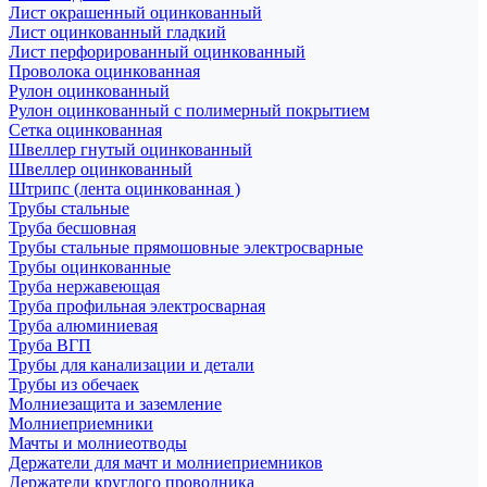
Лист окрашенный оцинкованный
Лист оцинкованный гладкий
Лист перфорированный оцинкованный
Проволока оцинкованная
Рулон оцинкованный
Рулон оцинкованный с полимерный покрытием
Сетка оцинкованная
Швеллер гнутый оцинкованный
Швеллер оцинкованный
Штрипс (лента оцинкованная )
Трубы стальные
Труба бесшовная
Трубы стальные прямошовные электросварные
Трубы оцинкованные
Труба нержавеющая
Труба профильная электросварная
Труба алюминиевая
Труба ВГП
Трубы для канализации и детали
Трубы из обечаек
Молниезащита и заземление
Молниеприемники
Мачты и молниеотводы
Держатели для мачт и молниеприемников
Держатели круглого проводника