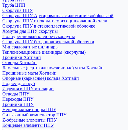
Труба ЦПП
Скорлупа ППУ
Скорлупа ППУ Армированная с алюминиевой фольгой
Скорлупа ППУ с покрытием из оцинкованной стали
Скорлупа ППУ в стеклопластиковой оболочке
Хомуты для ППУ скорлупы
Полиуретановый клей без скорлупы
Скорлупа ППУ без дополнительной оболочки
Минераловатные цилиндры
Теплоизоляционые цилиндры (скорлупы)
Тройники Хотпайп
Отводы Хотпайп
Ламельные (вертикально-слоистые) маты Хотпайп
Прошивные маты Хотпайп
Опорные (каркасные) кольца Хотпайп
Подвес для труб
Изделия в ППУ изоляции
Отводы ППУ
Переходы ППУ
Тройники ППУ
Неподвижные опоры ППУ
Cильфонный компенсатор ППУ
Z-образные элементы ППУ
Концевые элементы ППУ