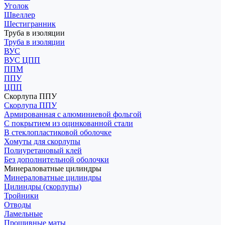
Уголок
Швеллер
Шестигранник
Труба в изоляции
Труба в изоляции
ВУС
ВУС ЦПП
ППМ
ППУ
ЦПП
Скорлупа ППУ
Скорлупа ППУ
Армированная с алюминиевой фольгой
С покрытием из оцинкованной стали
В стеклопластиковой оболочке
Хомуты для скорлупы
Полиуретановый клей
Без дополнительной оболочки
Минераловатные цилиндры
Минераловатные цилиндры
Цилиндры (скорлупы)
Тройники
Отводы
Ламельные
Прошивные маты