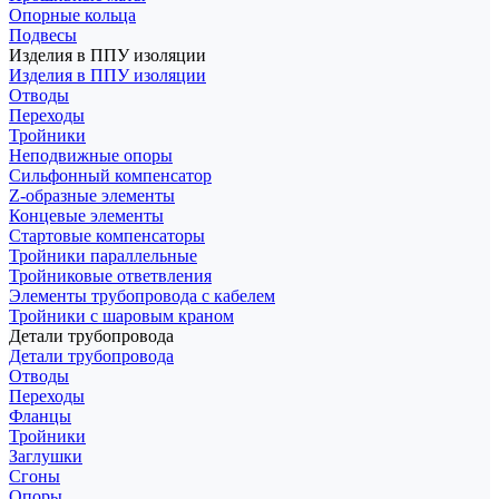
Опорные кольца
Подвесы
Изделия в ППУ изоляции
Изделия в ППУ изоляции
Отводы
Переходы
Тройники
Неподвижные опоры
Cильфонный компенсатор
Z-образные элементы
Концевые элементы
Стартовые компенсаторы
Тройники параллельные
Тройниковые ответвления
Элементы трубопровода с кабелем
Тройники с шаровым краном
Детали трубопровода
Детали трубопровода
Отводы
Переходы
Фланцы
Тройники
Заглушки
Сгоны
Опоры