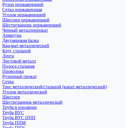
Рулон нержавеющий
Сетка нержавеющая
Уголок нержавеющий
Швеллер нержавеющий
Шестигранник нержавеющий
Черный металлопрокат
Арматура
Двутавровая балка
Квадрат металлический
Круг стальной
Лента
Листовой металл
Полоса стальная
Проволока
Рулонный прокат
Сетка
Трос металлический/стальной (канат металлический)
Уголок металлический
Швеллер
Шестигранник металлический
Труба в изоляции
Труба ВУС
Труба ВУС ЦПП
Труба ППМ
Труба ППУ