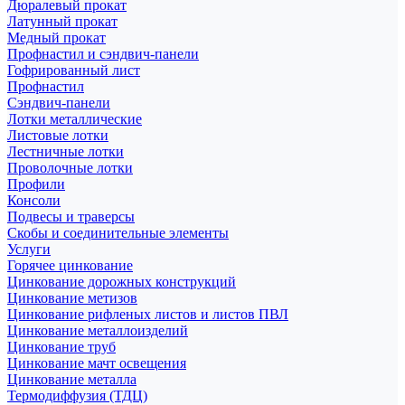
Дюралевый прокат
Латунный прокат
Медный прокат
Профнастил и сэндвич-панели
Гофрированный лист
Профнастил
Сэндвич-панели
Лотки металлические
Листовые лотки
Лестничные лотки
Проволочные лотки
Профили
Консоли
Подвесы и траверсы
Скобы и соединительные элементы
Услуги
Горячее цинкование
Цинкование дорожных конструкций
Цинкование метизов
Цинкование рифленых листов и листов ПВЛ
Цинкование металлоизделий
Цинкование труб
Цинкование мачт освещения
Цинкование металла
Термодиффузия (ТДЦ)