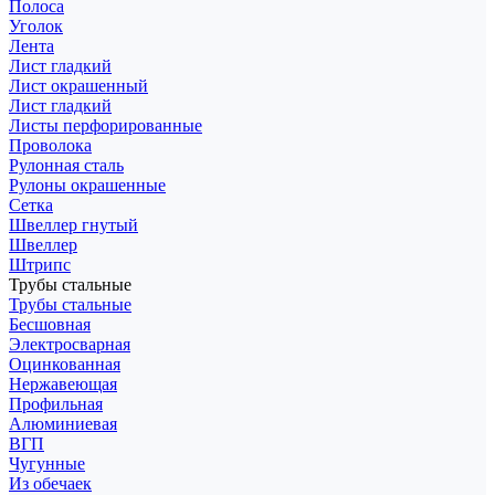
Полоса
Уголок
Лента
Лист гладкий
Лист окрашенный
Лист гладкий
Листы перфорированные
Проволока
Рулонная сталь
Рулоны окрашенные
Сетка
Швеллер гнутый
Швеллер
Штрипс
Трубы стальные
Трубы стальные
Бесшовная
Электросварная
Оцинкованная
Нержавеющая
Профильная
Алюминиевая
ВГП
Чугунные
Из обечаек