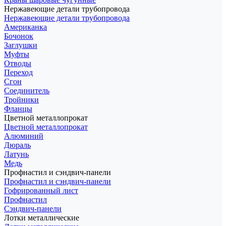
Нержавеющие детали трубопровода
Нержавеющие детали трубопровода
Американка
Бочонок
Заглушки
Муфты
Отводы
Переход
Сгон
Соединитель
Тройники
Фланцы
Цветной металлопрокат
Цветной металлопрокат
Алюминий
Дюраль
Латунь
Медь
Профнастил и сэндвич-панели
Профнастил и сэндвич-панели
Гофрированный лист
Профнастил
Сэндвич-панели
Лотки металлические