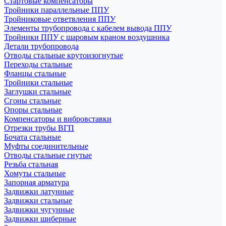
Стартовые компенсаторы
Тройники параллельные ППУ
Тройниковые ответвления ППУ
Элементы трубопровода с кабелем вывода ППУ
Тройники ППУ с шаровым краном воздушника
Детали трубопровода
Отводы стальные крутоизогнутые
Переходы стальные
Фланцы стальные
Тройники стальные
Заглушки стальные
Сгоны стальные
Опоры стальные
Компенсаторы и вибровставки
Отрезки трубы ВГП
Бочата стальные
Муфты соединительные
Отводы стальные гнутые
Резьба стальная
Хомуты стальные
Запорная арматура
Задвижки латунные
Задвижки стальные
Задвижки чугунные
Задвижки шиберные