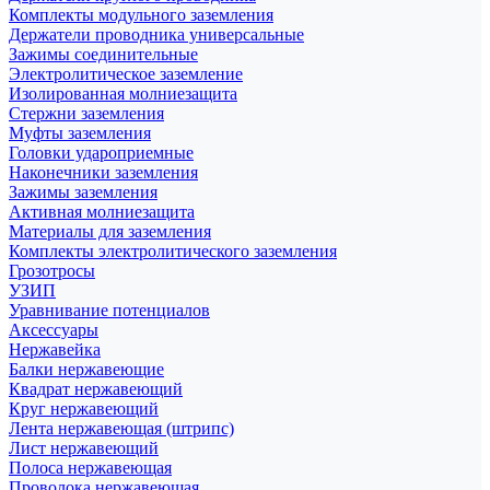
Комплекты модульного заземления
Держатели проводника универсальные
Зажимы соединительные
Электролитическое заземление
Изолированная молниезащита
Стержни заземления
Муфты заземления
Головки удароприемные
Наконечники заземления
Зажимы заземления
Активная молниезащита
Материалы для заземления
Комплекты электролитического заземления
Грозотросы
УЗИП
Уравнивание потенциалов
Аксессуары
Нержавейка
Балки нержавеющие
Квадрат нержавеющий
Круг нержавеющий
Лента нержавеющая (штрипс)
Лист нержавеющий
Полоса нержавеющая
Проволока нержавеющая