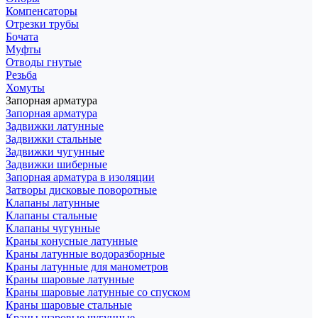
Компенсаторы
Отрезки трубы
Бочата
Муфты
Отводы гнутые
Резьба
Хомуты
Запорная арматура
Запорная арматура
Задвижки латунные
Задвижки стальные
Задвижки чугунные
Задвижки шиберные
Запорная арматура в изоляции
Затворы дисковые поворотные
Клапаны латунные
Клапаны стальные
Клапаны чугунные
Краны конусные латунные
Краны латунные водоразборные
Краны латунные для манометров
Краны шаровые латунные
Краны шаровые латунные со спуском
Краны шаровые стальные
Краны шаровые чугунные