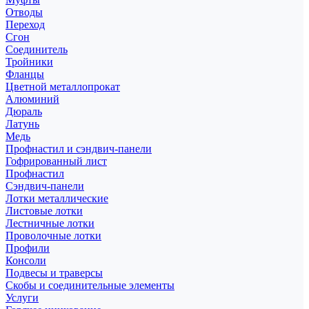
Отводы
Переход
Сгон
Соединитель
Тройники
Фланцы
Цветной металлопрокат
Алюминий
Дюраль
Латунь
Медь
Профнастил и сэндвич-панели
Гофрированный лист
Профнастил
Сэндвич-панели
Лотки металлические
Листовые лотки
Лестничные лотки
Проволочные лотки
Профили
Консоли
Подвесы и траверсы
Скобы и соединительные элементы
Услуги