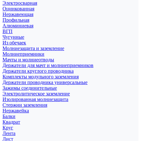
Электросварная
Оцинкованная
Нержавеющая
Профильная
Алюминиевая
ВГП
Чугунные
Из обечаек
Молниезащита и заземление
Молниеприемники
Мачты и молниеотводы
Держатели для мачт и молниеприемников
Держатели круглого проводника
Комплекты модульного заземления
Держатели проводника универсальные
Зажимы соединительные
Электролитическое заземление
Изолированная молниезащита
Стержни заземления
Нержавейка
Балки
Квадрат
Круг
Лента
Лист