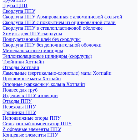
Труба ЦПП
Скорлупа ППУ
Скорлупа ППУ Армированная с алюминиевой фольгой
Скорлупа ППУ с покрытием из оцинкованной стали
Скорлупа ППУ в стеклопластиковой оболочке
Хомуты для ППУ скорлупы
Полиуретановый клей без скорлупы
Скорлупа ППУ без дополнительной оболочки
Минераловатные цилиндры
Теплоизоляционые цилиндры (скорлупы)
Тройники Хотпайп
Отводы Хотпайп
Ламельные (вертикально-слоистые) маты Хотпайп
Прошивные маты Хотпайп
Опорные (каркасные) кольца Хотпайп
Подвес для труб
Изделия в ППУ изоляции
Отводы ППУ
Переходы ППУ
Тройники ППУ
Неподвижные опоры ППУ
Cильфонный компенсатор ППУ
Z-образные элементы ППУ
Концевые элементы ППУ