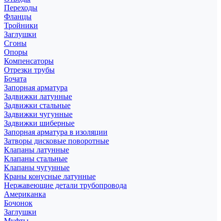
Переходы
Фланцы
Тройники
Заглушки
Сгоны
Опоры
Компенсаторы
Отрезки трубы
Бочата
Запорная арматура
Задвижки латунные
Задвижки стальные
Задвижки чугунные
Задвижки шиберные
Запорная арматура в изоляции
Затворы дисковые поворотные
Клапаны латунные
Клапаны стальные
Клапаны чугунные
Краны конусные латунные
Нержавеющие детали трубопровода
Американка
Бочонок
Заглушки
Муфты