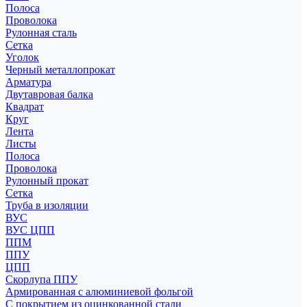
Полоса
Проволока
Рулонная сталь
Сетка
Уголок
Черный металлопрокат
Арматура
Двутавровая балка
Квадрат
Круг
Лента
Листы
Полоса
Проволока
Рулонный прокат
Сетка
Труба в изоляции
ВУС
ВУС ЦПП
ППМ
ППУ
ЦПП
Скорлупа ППУ
Армированная с алюминиевой фольгой
С покрытием из оцинкованной стали