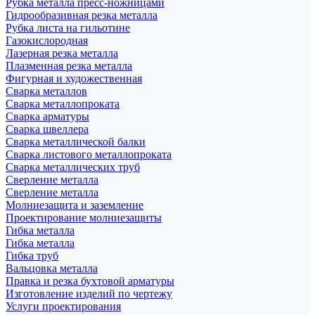
Рубка металла пресс-ножницами
Гидрообразивная резка металла
Рубка листа на гильотине
Газокислородная
Лазерная резка металла
Плазменная резка металла
Фигурная и художественная
Сварка металлов
Сварка металлопроката
Сварка арматуры
Сварка швеллера
Сварка металлической балки
Сварка листового металлопроката
Сварка металлических труб
Сверление металла
Сверление металла
Молниезащита и заземление
Проектирование молниезащиты
Гибка металла
Гибка металла
Гибка труб
Вальцовка металла
Правка и резка бухтовой арматуры
Изготовление изделий по чертежу
Услуги проектирования