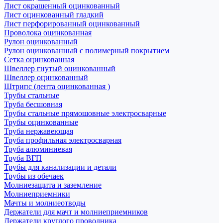
Лист окрашенный оцинкованный
Лист оцинкованный гладкий
Лист перфорированный оцинкованный
Проволока оцинкованная
Рулон оцинкованный
Рулон оцинкованный с полимерный покрытием
Сетка оцинкованная
Швеллер гнутый оцинкованный
Швеллер оцинкованный
Штрипс (лента оцинкованная )
Трубы стальные
Труба бесшовная
Трубы стальные прямошовные электросварные
Трубы оцинкованные
Труба нержавеющая
Труба профильная электросварная
Труба алюминиевая
Труба ВГП
Трубы для канализации и детали
Трубы из обечаек
Молниезащита и заземление
Молниеприемники
Мачты и молниеотводы
Держатели для мачт и молниеприемников
Держатели круглого проводника