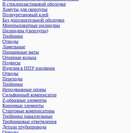
В стеклопластиковой оболочке
Хомуты для скорлупы
Полиуретановый клей
Без дополнительной оболочки
Минераловатные цилиндры
Цилиндры (скорлупы)
Тройники
Отводы
Ламельные
Прошивные маты
Опорные кольца
Подвесы
Изделия в ППУ изоляции
Отводы
Переходы
Тройники
Неподвижные опоры
Cильфонный компенсатор
Z-образные элементы
Концевые элементы
Стартовые компенсаторы
Тройники параллельные
Тройниковые ответвления
Детали трубопровода
Отводы