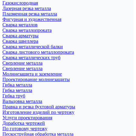
Газокислородная
Лазерная резка металла
Плазменная резка металла
Фигурная и художественная
Сварка металлов
Сварка металлопроката
Сварка арматуры
Сварка швеллера
Сварка металлической балки
Сварка листового металлопроката
Сварка металлических труб
Сверление металла
Сверление металла
Молниезащита и заземление
Проектирование молниезащиты
Гибка металла
Гибка металла
Гибка труб
Вальцовка металла
Правка и резка бухтовой арматуры
Изготовление изделий по чертежу
Услуги проектирования
Доработка чертежей
По готовому чертежу
Пескоструйная обработка металла