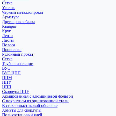
Сетка
Уголок
Черный металлопрокат
Арматура
Двутавровая балка
Квадрат
Круг
Лента
Листы
Полоса
Проволока
Рулонный прокат
Сетка
Труба в изоляции
ВУС
ВУС ЦПП
ППМ
ППУ
ЦПП
Скорлупа ППУ
Армированная с алюминиевой фольгой
С покрытием из оцинкованной стали
В стеклопластиковой оболочке
Хомуты для скорлупы
Полиуретановый клей