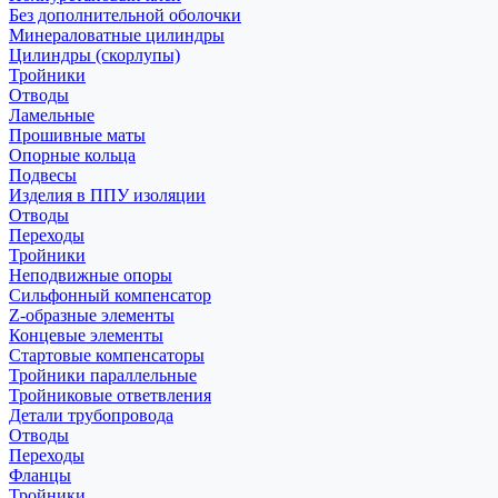
Без дополнительной оболочки
Минераловатные цилиндры
Цилиндры (скорлупы)
Тройники
Отводы
Ламельные
Прошивные маты
Опорные кольца
Подвесы
Изделия в ППУ изоляции
Отводы
Переходы
Тройники
Неподвижные опоры
Cильфонный компенсатор
Z-образные элементы
Концевые элементы
Стартовые компенсаторы
Тройники параллельные
Тройниковые ответвления
Детали трубопровода
Отводы
Переходы
Фланцы
Тройники