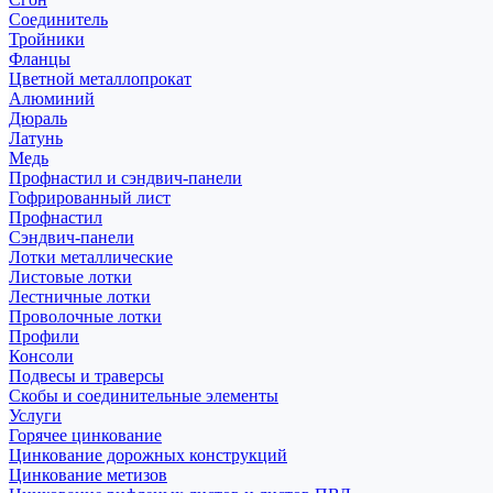
Соединитель
Тройники
Фланцы
Цветной металлопрокат
Алюминий
Дюраль
Латунь
Медь
Профнастил и сэндвич-панели
Гофрированный лист
Профнастил
Сэндвич-панели
Лотки металлические
Листовые лотки
Лестничные лотки
Проволочные лотки
Профили
Консоли
Подвесы и траверсы
Скобы и соединительные элементы
Услуги
Горячее цинкование
Цинкование дорожных конструкций
Цинкование метизов