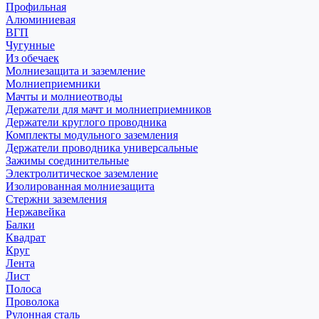
Профильная
Алюминиевая
ВГП
Чугунные
Из обечаек
Молниезащита и заземление
Молниеприемники
Мачты и молниеотводы
Держатели для мачт и молниеприемников
Держатели круглого проводника
Комплекты модульного заземления
Держатели проводника универсальные
Зажимы соединительные
Электролитическое заземление
Изолированная молниезащита
Стержни заземления
Нержавейка
Балки
Квадрат
Круг
Лента
Лист
Полоса
Проволока
Рулонная сталь