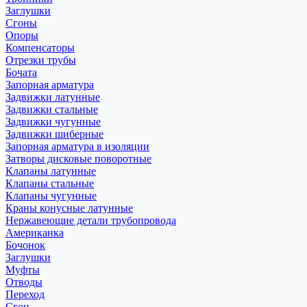
Заглушки
Сгоны
Опоры
Компенсаторы
Отрезки трубы
Бочата
Запорная арматура
Задвижки латунные
Задвижки стальные
Задвижки чугунные
Задвижки шиберные
Запорная арматура в изоляции
Затворы дисковые поворотные
Клапаны латунные
Клапаны стальные
Клапаны чугунные
Краны конусные латунные
Нержавеющие детали трубопровода
Американка
Бочонок
Заглушки
Муфты
Отводы
Переход
Сгон