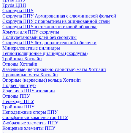
Труба ЦПП
Скорлупа ППУ
Скорлупа ППУ Армированная с алюминиевой фольгой
Скорлупа ППУ с покрытием из оцинкованной стали
Скорлупа ППУ в стеклопластиковой оболочке
Хомуты для ППУ скорлупы
Полиуретановый клей без скорлупы
Скорлупа ППУ без дополнительной оболочки
Минераловатные цилиндры
Теплоизоляционые цилиндры (скорлупы)
Тройники Хотпайп
Отводы Хотпайп
Ламельные (вертикально-слоистые) маты Хотпайп
Прошивные маты Хотпайп
Опорные (каркасные) кольца Хотпайп
Подвес для труб
Изделия в ППУ изоляции
Отводы ППУ
Переходы ППУ
Тройники ППУ
Неподвижные опоры ППУ
Cильфонный компенсатор ППУ
Z-образные элементы ППУ
Концевые элементы ППУ