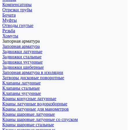
Компенсаторы
Отрезки трубы
Бочата
Муфты
Отводы гнутые
Резьба
Хомуты
Запорная арматура
Запорная арматура
Задвижки латунные
Задвижки стальные
Задвижки чугунные
Задвижки шиберные
Запорная арматура в изоляции
Затворы дисковые поворотные
Клапаны латунные
Клапаны стальные
Клапаны чугунные
Краны конусные латунные
Краны латунные водоразборные
Краны латунные для манометров
Краны шаровые латунные
Краны шаровые латунные со спуском
Краны шаровые стальные
Краны шаровые чугунные