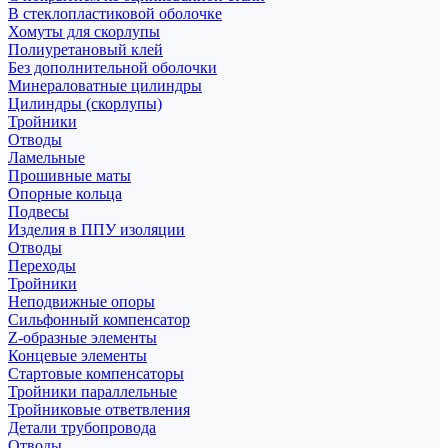
В стеклопластиковой оболочке
Хомуты для скорлупы
Полиуретановый клей
Без дополнительной оболочки
Минераловатные цилиндры
Цилиндры (скорлупы)
Тройники
Отводы
Ламельные
Прошивные маты
Опорные кольца
Подвесы
Изделия в ППУ изоляции
Отводы
Переходы
Тройники
Неподвижные опоры
Cильфонный компенсатор
Z-образные элементы
Концевые элементы
Стартовые компенсаторы
Тройники параллельные
Тройниковые ответвления
Детали трубопровода
Отводы