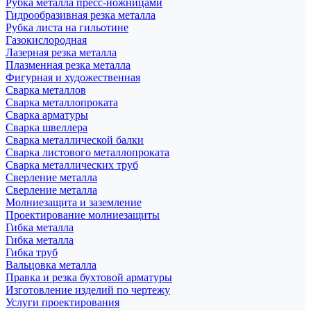
Рубка металла пресс-ножницами
Гидрообразивная резка металла
Рубка листа на гильотине
Газокислородная
Лазерная резка металла
Плазменная резка металла
Фигурная и художественная
Сварка металлов
Сварка металлопроката
Сварка арматуры
Сварка швеллера
Сварка металлической балки
Сварка листового металлопроката
Сварка металлических труб
Сверление металла
Сверление металла
Молниезащита и заземление
Проектирование молниезащиты
Гибка металла
Гибка металла
Гибка труб
Вальцовка металла
Правка и резка бухтовой арматуры
Изготовление изделий по чертежу
Услуги проектирования