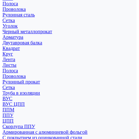
Полоса
Проволока
Рулонная сталь
Сетка
Уголок
Черный металлопрокат
Арматура
Двутавровая балка
Квадрат
Круг
Лента
Листы
Полоса
Проволока
Рулонный прокат
Сетка
Труба в изоляции
ВУС
ВУС ЦПП
ППМ
ППУ
ЦПП
Скорлупа ППУ
Армированная с алюминиевой фольгой
С покрытием из оцинкованной стали