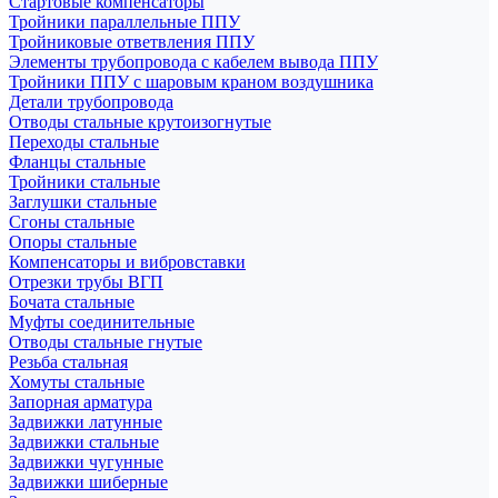
Стартовые компенсаторы
Тройники параллельные ППУ
Тройниковые ответвления ППУ
Элементы трубопровода с кабелем вывода ППУ
Тройники ППУ с шаровым краном воздушника
Детали трубопровода
Отводы стальные крутоизогнутые
Переходы стальные
Фланцы стальные
Тройники стальные
Заглушки стальные
Сгоны стальные
Опоры стальные
Компенсаторы и вибровставки
Отрезки трубы ВГП
Бочата стальные
Муфты соединительные
Отводы стальные гнутые
Резьба стальная
Хомуты стальные
Запорная арматура
Задвижки латунные
Задвижки стальные
Задвижки чугунные
Задвижки шиберные