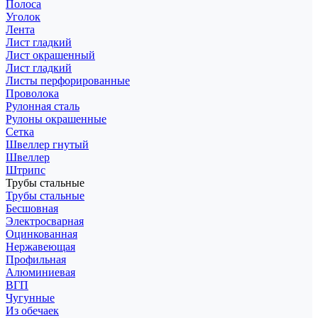
Полоса
Уголок
Лента
Лист гладкий
Лист окрашенный
Лист гладкий
Листы перфорированные
Проволока
Рулонная сталь
Рулоны окрашенные
Сетка
Швеллер гнутый
Швеллер
Штрипс
Трубы стальные
Трубы стальные
Бесшовная
Электросварная
Оцинкованная
Нержавеющая
Профильная
Алюминиевая
ВГП
Чугунные
Из обечаек