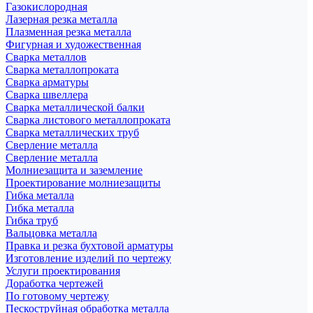
Газокислородная
Лазерная резка металла
Плазменная резка металла
Фигурная и художественная
Сварка металлов
Сварка металлопроката
Сварка арматуры
Сварка швеллера
Сварка металлической балки
Сварка листового металлопроката
Сварка металлических труб
Сверление металла
Сверление металла
Молниезащита и заземление
Проектирование молниезащиты
Гибка металла
Гибка металла
Гибка труб
Вальцовка металла
Правка и резка бухтовой арматуры
Изготовление изделий по чертежу
Услуги проектирования
Доработка чертежей
По готовому чертежу
Пескоструйная обработка металла