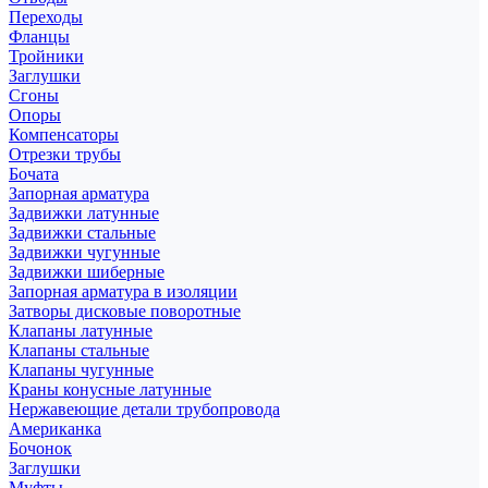
Переходы
Фланцы
Тройники
Заглушки
Сгоны
Опоры
Компенсаторы
Отрезки трубы
Бочата
Запорная арматура
Задвижки латунные
Задвижки стальные
Задвижки чугунные
Задвижки шиберные
Запорная арматура в изоляции
Затворы дисковые поворотные
Клапаны латунные
Клапаны стальные
Клапаны чугунные
Краны конусные латунные
Нержавеющие детали трубопровода
Американка
Бочонок
Заглушки
Муфты