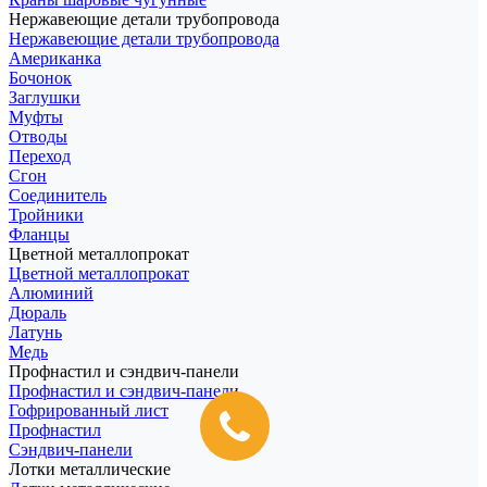
Нержавеющие детали трубопровода
Нержавеющие детали трубопровода
Американка
Бочонок
Заглушки
Муфты
Отводы
Переход
Сгон
Соединитель
Тройники
Фланцы
Цветной металлопрокат
Цветной металлопрокат
Алюминий
Дюраль
Латунь
Медь
Профнастил и сэндвич-панели
Профнастил и сэндвич-панели
Гофрированный лист
Профнастил
Сэндвич-панели
Лотки металлические