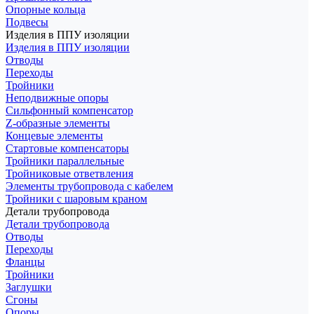
Опорные кольца
Подвесы
Изделия в ППУ изоляции
Изделия в ППУ изоляции
Отводы
Переходы
Тройники
Неподвижные опоры
Cильфонный компенсатор
Z-образные элементы
Концевые элементы
Стартовые компенсаторы
Тройники параллельные
Тройниковые ответвления
Элементы трубопровода с кабелем
Тройники с шаровым краном
Детали трубопровода
Детали трубопровода
Отводы
Переходы
Фланцы
Тройники
Заглушки
Сгоны
Опоры