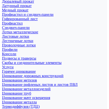
Дюралевый прокат
Латунный прокат
Медный прокат
Профнастил и сэндвич-панели
Гофрированный лист
Профнастил
Сэндвич-панели
Лотки металлические
Листовые лотки
Лестничные лотки
Проволочные лотки
Профили
Консоли
Подвесы и траверсы
Скобы и соединительные элементы
Услуги
Горячее цинкование
Цинкование дорожных конструкций
Цинкование метизов
Цинкование рифленых листов и листов ПВЛ
Цинкование металлоизделий
Цинкование труб
Цинкование мачт освещения
Цинкование металла
Термодиффузия (ТДЦ)