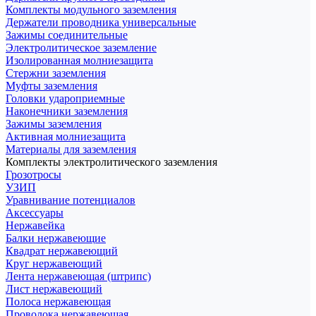
Комплекты модульного заземления
Держатели проводника универсальные
Зажимы соединительные
Электролитическое заземление
Изолированная молниезащита
Стержни заземления
Муфты заземления
Головки удароприемные
Наконечники заземления
Зажимы заземления
Активная молниезащита
Материалы для заземления
Комплекты электролитического заземления
Грозотросы
УЗИП
Уравнивание потенциалов
Аксессуары
Нержавейка
Балки нержавеющие
Квадрат нержавеющий
Круг нержавеющий
Лента нержавеющая (штрипс)
Лист нержавеющий
Полоса нержавеющая
Проволока нержавеющая