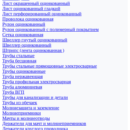
Лист окрашенный оцинкованный
Лист оцинкованный гладкий
Лист перфорированный оцинкованный
Проволока оцинкованная
Рулон оцинкованный
Рулон оцинкованный с полимерный покрытием
Сетка оцинкованная
Швеллер гнутый оцинкованный
Швеллер оцинкованный
Штрипс (лента оцинкованная )
Трубы стальные
Труба бесшовная
Трубы стальные прямошовные электросварные
Трубы оцинкованные
Труба нержавеющая
Труба профильная электросварная
Труба алюминиевая
Труба ВГП
Трубы для канализации и детали
Трубы из обечаек
Молниезащита и заземление
Молниеприемники
Мачты и молниеотводы
Держатели для мачт и молниеприемников
Держатели круглого проводника