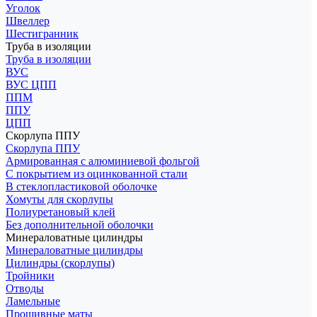
Уголок
Швеллер
Шестигранник
Труба в изоляции
Труба в изоляции
ВУС
ВУС ЦПП
ППМ
ППУ
ЦПП
Скорлупа ППУ
Скорлупа ППУ
Армированная с алюминиевой фольгой
С покрытием из оцинкованной стали
В стеклопластиковой оболочке
Хомуты для скорлупы
Полиуретановый клей
Без дополнительной оболочки
Минераловатные цилиндры
Минераловатные цилиндры
Цилиндры (скорлупы)
Тройники
Отводы
Ламельные
Прошивные маты