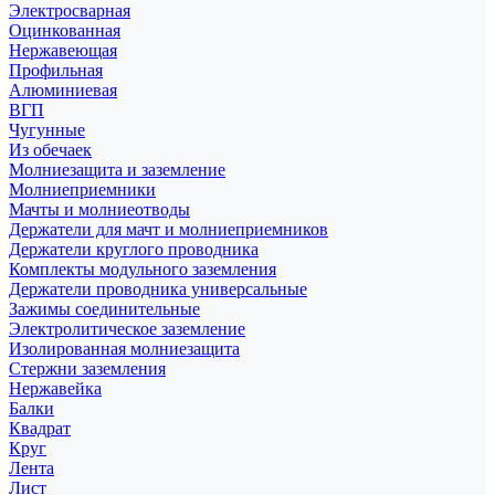
Электросварная
Оцинкованная
Нержавеющая
Профильная
Алюминиевая
ВГП
Чугунные
Из обечаек
Молниезащита и заземление
Молниеприемники
Мачты и молниеотводы
Держатели для мачт и молниеприемников
Держатели круглого проводника
Комплекты модульного заземления
Держатели проводника универсальные
Зажимы соединительные
Электролитическое заземление
Изолированная молниезащита
Стержни заземления
Нержавейка
Балки
Квадрат
Круг
Лента
Лист