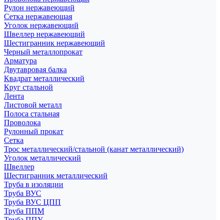
Рулон нержавеющий
Сетка нержавеющая
Уголок нержавеющий
Швеллер нержавеющий
Шестигранник нержавеющий
Черный металлопрокат
Арматура
Двутавровая балка
Квадрат металлический
Круг стальной
Лента
Листовой металл
Полоса стальная
Проволока
Рулонный прокат
Сетка
Трос металлический/стальной (канат металлический)
Уголок металлический
Швеллер
Шестигранник металлический
Труба в изоляции
Труба ВУС
Труба ВУС ЦПП
Труба ППМ
Труба ППУ