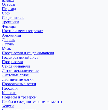
Отводы
Переход
Сгон
Соединитель
Тройники
Фланцы
Цветной металлопрокат
Алюминий
Дюраль
Латунь
Медь
Профнастил и сэндвич-панели
Гофрированный лист
Профнастил
Сэндвич-панели
Лотки металлические
Листовые лотки
Лестничные лотки
Проволочные лотки
Профили
Консоли
Подвесы и траверсы
Скобы и соединительные элементы
Услуги