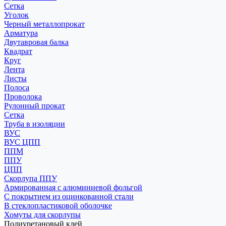
Сетка
Уголок
Черный металлопрокат
Арматура
Двутавровая балка
Квадрат
Круг
Лента
Листы
Полоса
Проволока
Рулонный прокат
Сетка
Труба в изоляции
ВУС
ВУС ЦПП
ППМ
ППУ
ЦПП
Скорлупа ППУ
Армированная с алюминиевой фольгой
С покрытием из оцинкованной стали
В стеклопластиковой оболочке
Хомуты для скорлупы
Полиуретановый клей