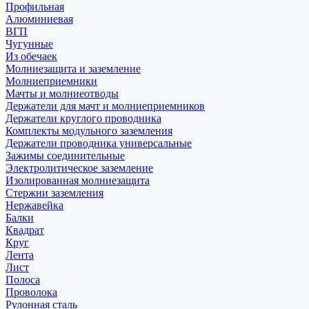
Профильная
Алюминиевая
ВГП
Чугунные
Из обечаек
Молниезащита и заземление
Молниеприемники
Мачты и молниеотводы
Держатели для мачт и молниеприемников
Держатели круглого проводника
Комплекты модульного заземления
Держатели проводника универсальные
Зажимы соединительные
Электролитическое заземление
Изолированная молниезащита
Стержни заземления
Нержавейка
Балки
Квадрат
Круг
Лента
Лист
Полоса
Проволока
Рулонная сталь