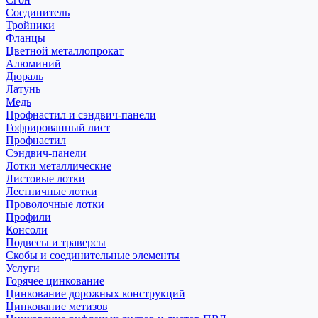
Соединитель
Тройники
Фланцы
Цветной металлопрокат
Алюминий
Дюраль
Латунь
Медь
Профнастил и сэндвич-панели
Гофрированный лист
Профнастил
Сэндвич-панели
Лотки металлические
Листовые лотки
Лестничные лотки
Проволочные лотки
Профили
Консоли
Подвесы и траверсы
Скобы и соединительные элементы
Услуги
Горячее цинкование
Цинкование дорожных конструкций
Цинкование метизов