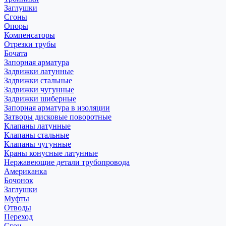
Заглушки
Сгоны
Опоры
Компенсаторы
Отрезки трубы
Бочата
Запорная арматура
Задвижки латунные
Задвижки стальные
Задвижки чугунные
Задвижки шиберные
Запорная арматура в изоляции
Затворы дисковые поворотные
Клапаны латунные
Клапаны стальные
Клапаны чугунные
Краны конусные латунные
Нержавеющие детали трубопровода
Американка
Бочонок
Заглушки
Муфты
Отводы
Переход
Сгон