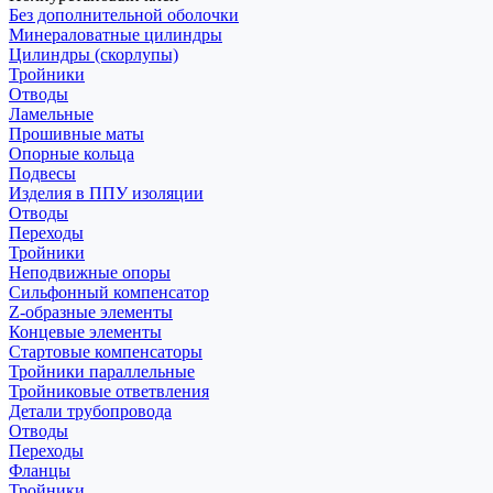
Без дополнительной оболочки
Минераловатные цилиндры
Цилиндры (скорлупы)
Тройники
Отводы
Ламельные
Прошивные маты
Опорные кольца
Подвесы
Изделия в ППУ изоляции
Отводы
Переходы
Тройники
Неподвижные опоры
Cильфонный компенсатор
Z-образные элементы
Концевые элементы
Стартовые компенсаторы
Тройники параллельные
Тройниковые ответвления
Детали трубопровода
Отводы
Переходы
Фланцы
Тройники