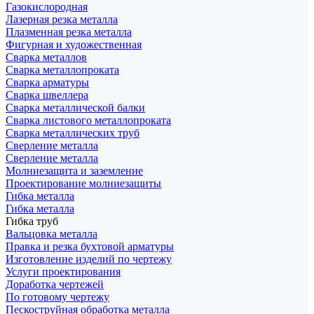
Газокислородная
Лазерная резка металла
Плазменная резка металла
Фигурная и художественная
Сварка металлов
Сварка металлопроката
Сварка арматуры
Сварка швеллера
Сварка металлической балки
Сварка листового металлопроката
Сварка металлических труб
Сверление металла
Сверление металла
Молниезащита и заземление
Проектирование молниезащиты
Гибка металла
Гибка металла
Гибка труб
Вальцовка металла
Правка и резка бухтовой арматуры
Изготовление изделий по чертежу
Услуги проектирования
Доработка чертежей
По готовому чертежу
Пескоструйная обработка металла