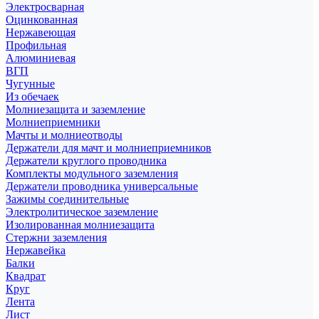
Электросварная
Оцинкованная
Нержавеющая
Профильная
Алюминиевая
ВГП
Чугунные
Из обечаек
Молниезащита и заземление
Молниеприемники
Мачты и молниеотводы
Держатели для мачт и молниеприемников
Держатели круглого проводника
Комплекты модульного заземления
Держатели проводника универсальные
Зажимы соединительные
Электролитическое заземление
Изолированная молниезащита
Стержни заземления
Нержавейка
Балки
Квадрат
Круг
Лента
Лист