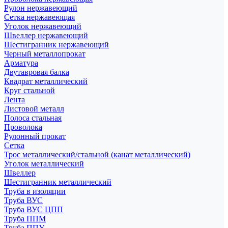
Рулон нержавеющий
Сетка нержавеющая
Уголок нержавеющий
Швеллер нержавеющий
Шестигранник нержавеющий
Черный металлопрокат
Арматура
Двутавровая балка
Квадрат металлический
Круг стальной
Лента
Листовой металл
Полоса стальная
Проволока
Рулонный прокат
Сетка
Трос металлический/стальной (канат металлический)
Уголок металлический
Швеллер
Шестигранник металлический
Труба в изоляции
Труба ВУС
Труба ВУС ЦПП
Труба ППМ
Труба ППУ