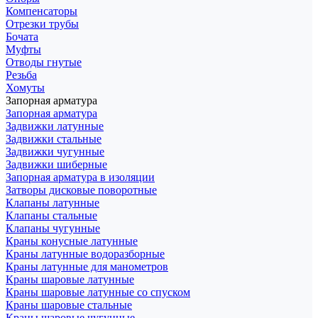
Компенсаторы
Отрезки трубы
Бочата
Муфты
Отводы гнутые
Резьба
Хомуты
Запорная арматура
Запорная арматура
Задвижки латунные
Задвижки стальные
Задвижки чугунные
Задвижки шиберные
Запорная арматура в изоляции
Затворы дисковые поворотные
Клапаны латунные
Клапаны стальные
Клапаны чугунные
Краны конусные латунные
Краны латунные водоразборные
Краны латунные для манометров
Краны шаровые латунные
Краны шаровые латунные со спуском
Краны шаровые стальные
Краны шаровые чугунные