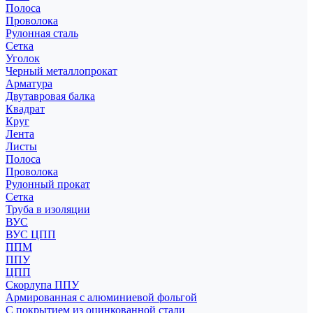
Полоса
Проволока
Рулонная сталь
Сетка
Уголок
Черный металлопрокат
Арматура
Двутавровая балка
Квадрат
Круг
Лента
Листы
Полоса
Проволока
Рулонный прокат
Сетка
Труба в изоляции
ВУС
ВУС ЦПП
ППМ
ППУ
ЦПП
Скорлупа ППУ
Армированная с алюминиевой фольгой
С покрытием из оцинкованной стали