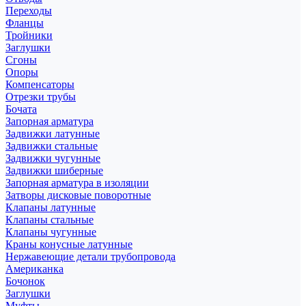
Переходы
Фланцы
Тройники
Заглушки
Сгоны
Опоры
Компенсаторы
Отрезки трубы
Бочата
Запорная арматура
Задвижки латунные
Задвижки стальные
Задвижки чугунные
Задвижки шиберные
Запорная арматура в изоляции
Затворы дисковые поворотные
Клапаны латунные
Клапаны стальные
Клапаны чугунные
Краны конусные латунные
Нержавеющие детали трубопровода
Американка
Бочонок
Заглушки
Муфты