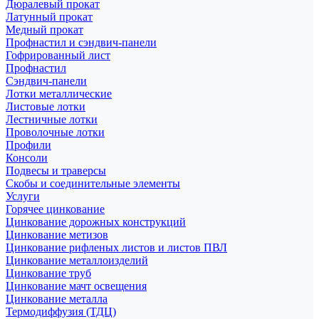
Дюралевый прокат
Латунный прокат
Медный прокат
Профнастил и сэндвич-панели
Гофрированный лист
Профнастил
Сэндвич-панели
Лотки металлические
Листовые лотки
Лестничные лотки
Проволочные лотки
Профили
Консоли
Подвесы и траверсы
Скобы и соединительные элементы
Услуги
Горячее цинкование
Цинкование дорожных конструкций
Цинкование метизов
Цинкование рифленых листов и листов ПВЛ
Цинкование металлоизделий
Цинкование труб
Цинкование мачт освещения
Цинкование металла
Термодиффузия (ТДЦ)