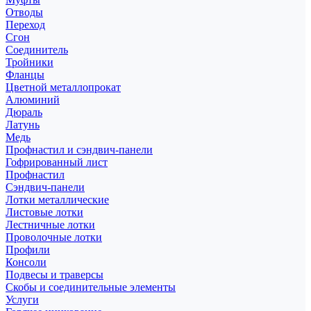
Отводы
Переход
Сгон
Соединитель
Тройники
Фланцы
Цветной металлопрокат
Алюминий
Дюраль
Латунь
Медь
Профнастил и сэндвич-панели
Гофрированный лист
Профнастил
Сэндвич-панели
Лотки металлические
Листовые лотки
Лестничные лотки
Проволочные лотки
Профили
Консоли
Подвесы и траверсы
Скобы и соединительные элементы
Услуги