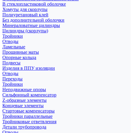
В стеклопластиковой оболочке
Хомуты для скорлупы
Полиуретановый клей
Без дополнительной оболочки
Минераловатные цилиндры
Цилиндры (скорлупы)
Тройники
Отводы
Ламельные
Прошивные маты
Опорные кольца
Подвесы
Изделия в ППУ изоляции
Отводы
Переходы
Тройники
Неподвижные опоры
Cильфонный компенсатор
Z-образные элементы
Концевые элементы
Стартовые компенсаторы
Тройники параллельные
Тройниковые ответвления
Детали трубопровода
Отводы