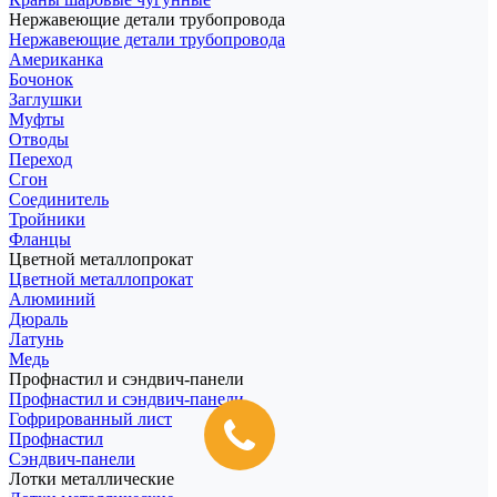
Нержавеющие детали трубопровода
Нержавеющие детали трубопровода
Американка
Бочонок
Заглушки
Муфты
Отводы
Переход
Сгон
Соединитель
Тройники
Фланцы
Цветной металлопрокат
Цветной металлопрокат
Алюминий
Дюраль
Латунь
Медь
Профнастил и сэндвич-панели
Профнастил и сэндвич-панели
Гофрированный лист
Профнастил
Сэндвич-панели
Лотки металлические