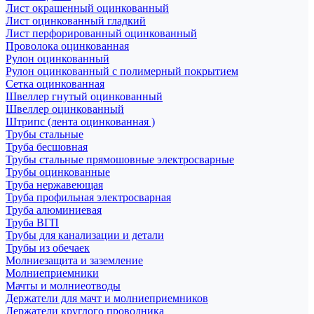
Лист окрашенный оцинкованный
Лист оцинкованный гладкий
Лист перфорированный оцинкованный
Проволока оцинкованная
Рулон оцинкованный
Рулон оцинкованный с полимерный покрытием
Сетка оцинкованная
Швеллер гнутый оцинкованный
Швеллер оцинкованный
Штрипс (лента оцинкованная )
Трубы стальные
Труба бесшовная
Трубы стальные прямошовные электросварные
Трубы оцинкованные
Труба нержавеющая
Труба профильная электросварная
Труба алюминиевая
Труба ВГП
Трубы для канализации и детали
Трубы из обечаек
Молниезащита и заземление
Молниеприемники
Мачты и молниеотводы
Держатели для мачт и молниеприемников
Держатели круглого проводника