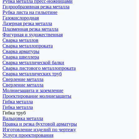
Рубка металла пресс-ножницами
Гидрообразивная резка металла
Рубка листа на гильотине
Газокислородная
Лазерная резка металла
Плазменная резка металла
Фигурная и художественная
Сварка металлов
Сварка металлопроката
Сварка арматуры
Сварка швеллера
Сварка металлической балки
Сварка листового металлопроката
Сварка металлических труб
Сверление металла
Сверление металла
Молниезащита и заземление
Проектирование молниезащиты
Гибка металла
Гибка металла
Гибка труб
Вальцовка металла
Правка и резка бухтовой арматуры
Изготовление изделий по чертежу
Услуги проектирования