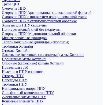
Труба ЦПП
Скорлупа ППУ
Скорлупа ППУ Армированная с алюминиевой фольгой
Скорлупа ППУ с покрытием из оцинкованной стали
Скорлупа ППУ в стеклопластиковой оболочке
Хомуты для ППУ скорлупы
Полиуретановый клей без скорлупы
Скорлупа ППУ без дополнительной оболочки
Минераловатные цилиндры
Теплоизоляционые цилиндры (скорлупы)
Тройники Хотпайп
Отводы Хотпайп
Ламельные (вертикально-слоистые) маты Хотпайп
Прошивные маты Хотпайп
Опорные (каркасные) кольца Хотпайп
Подвес для труб
Изделия в ППУ изоляции
Отводы ППУ
Переходы ППУ
Тройники ППУ
Неподвижные опоры ППУ
Cильфонный компенсатор ППУ
Z-образные элементы ППУ
Концевые элементы ППУ