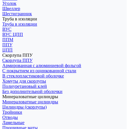
Уголок
Швеллер
Шестигранник
Труба в изоляции
Труба в изоляции
ВУС
ВУС ЦПП
ППМ
ППУ
ЦПП
Скорлупа ППУ
Скорлупа ППУ
Армированная с алюминиевой фольгой
С покрытием из оцинкованной стали
В стеклопластиковой оболочке
Хомуты для скорлупы
Полиуретановый клей
Без дополнительной оболочки
Минераловатные цилиндры
Минераловатные цилиндры
Цилиндры (скорлупы)
Тройники
Отводы
Ламельные
Прошивные маты