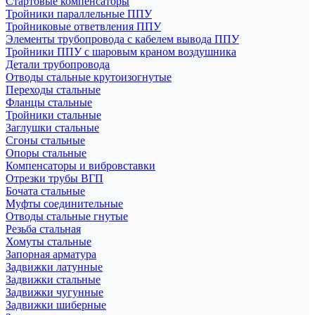
Стартовые компенсаторы
Тройники параллельные ППУ
Тройниковые ответвления ППУ
Элементы трубопровода с кабелем вывода ППУ
Тройники ППУ с шаровым краном воздушника
Детали трубопровода
Отводы стальные крутоизогнутые
Переходы стальные
Фланцы стальные
Тройники стальные
Заглушки стальные
Сгоны стальные
Опоры стальные
Компенсаторы и вибровставки
Отрезки трубы ВГП
Бочата стальные
Муфты соединительные
Отводы стальные гнутые
Резьба стальная
Хомуты стальные
Запорная арматура
Задвижки латунные
Задвижки стальные
Задвижки чугунные
Задвижки шиберные