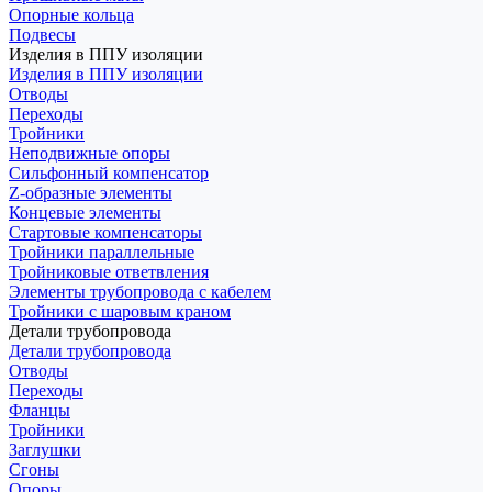
Опорные кольца
Подвесы
Изделия в ППУ изоляции
Изделия в ППУ изоляции
Отводы
Переходы
Тройники
Неподвижные опоры
Cильфонный компенсатор
Z-образные элементы
Концевые элементы
Стартовые компенсаторы
Тройники параллельные
Тройниковые ответвления
Элементы трубопровода с кабелем
Тройники с шаровым краном
Детали трубопровода
Детали трубопровода
Отводы
Переходы
Фланцы
Тройники
Заглушки
Сгоны
Опоры