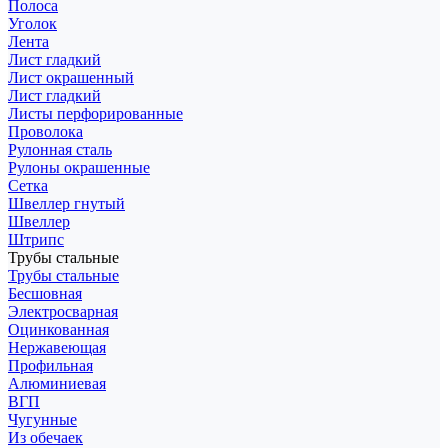
Полоса
Уголок
Лента
Лист гладкий
Лист окрашенный
Лист гладкий
Листы перфорированные
Проволока
Рулонная сталь
Рулоны окрашенные
Сетка
Швеллер гнутый
Швеллер
Штрипс
Трубы стальные
Трубы стальные
Бесшовная
Электросварная
Оцинкованная
Нержавеющая
Профильная
Алюминиевая
ВГП
Чугунные
Из обечаек