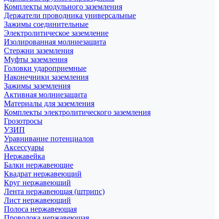
Комплекты модульного заземления
Держатели проводника универсальные
Зажимы соединительные
Электролитическое заземление
Изолированная молниезащита
Стержни заземления
Муфты заземления
Головки удароприемные
Наконечники заземления
Зажимы заземления
Активная молниезащита
Материалы для заземления
Комплекты электролитического заземления
Грозотросы
УЗИП
Уравнивание потенциалов
Аксессуары
Нержавейка
Балки нержавеющие
Квадрат нержавеющий
Круг нержавеющий
Лента нержавеющая (штрипс)
Лист нержавеющий
Полоса нержавеющая
Проволока нержавеющая