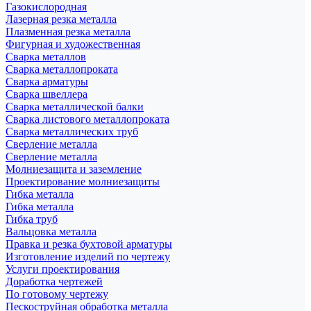
Газокислородная
Лазерная резка металла
Плазменная резка металла
Фигурная и художественная
Сварка металлов
Сварка металлопроката
Сварка арматуры
Сварка швеллера
Сварка металлической балки
Сварка листового металлопроката
Сварка металлических труб
Сверление металла
Сверление металла
Молниезащита и заземление
Проектирование молниезащиты
Гибка металла
Гибка металла
Гибка труб
Вальцовка металла
Правка и резка бухтовой арматуры
Изготовление изделий по чертежу
Услуги проектирования
Доработка чертежей
По готовому чертежу
Пескоструйная обработка металла