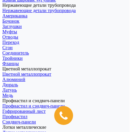
Нержавеющие детали трубопровода
Нержавеющие детали трубопровода
Американка
Бочонок
Заглушки
Муфты
Отводы
Переход
Сгон
Соединитель
Тройники
Фланцы
Цветной металлопрокат
Цветной металлопрокат
Алюминий
Дюраль
Латунь
Медь
Профнастил и сэндвич-панели
Профнастил и сэндвич-панели
Гофрированный лист
Профнастил
Сэндвич-панели
Лотки металлические