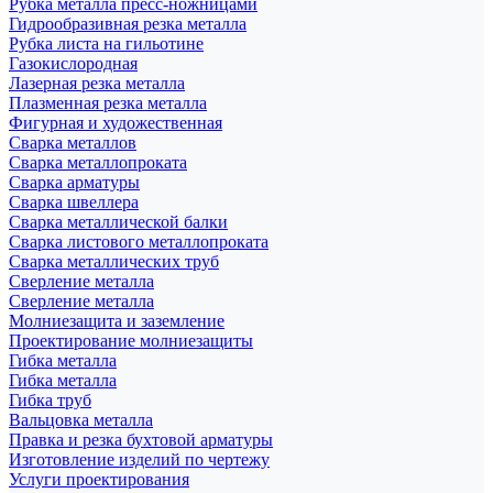
Рубка металла пресс-ножницами
Гидрообразивная резка металла
Рубка листа на гильотине
Газокислородная
Лазерная резка металла
Плазменная резка металла
Фигурная и художественная
Сварка металлов
Сварка металлопроката
Сварка арматуры
Сварка швеллера
Сварка металлической балки
Сварка листового металлопроката
Сварка металлических труб
Сверление металла
Сверление металла
Молниезащита и заземление
Проектирование молниезащиты
Гибка металла
Гибка металла
Гибка труб
Вальцовка металла
Правка и резка бухтовой арматуры
Изготовление изделий по чертежу
Услуги проектирования