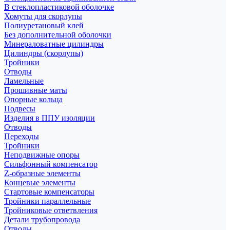
В стеклопластиковой оболочке
Хомуты для скорлупы
Полиуретановый клей
Без дополнительной оболочки
Минераловатные цилиндры
Цилиндры (скорлупы)
Тройники
Отводы
Ламельные
Прошивные маты
Опорные кольца
Подвесы
Изделия в ППУ изоляции
Отводы
Переходы
Тройники
Неподвижные опоры
Cильфонный компенсатор
Z-образные элементы
Концевые элементы
Стартовые компенсаторы
Тройники параллельные
Тройниковые ответвления
Детали трубопровода
Отводы