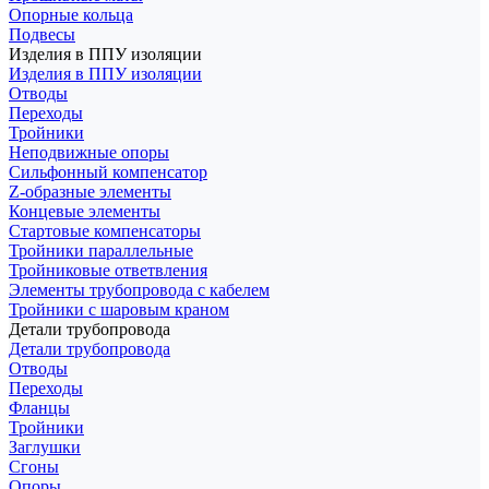
Опорные кольца
Подвесы
Изделия в ППУ изоляции
Изделия в ППУ изоляции
Отводы
Переходы
Тройники
Неподвижные опоры
Cильфонный компенсатор
Z-образные элементы
Концевые элементы
Стартовые компенсаторы
Тройники параллельные
Тройниковые ответвления
Элементы трубопровода с кабелем
Тройники с шаровым краном
Детали трубопровода
Детали трубопровода
Отводы
Переходы
Фланцы
Тройники
Заглушки
Сгоны
Опоры