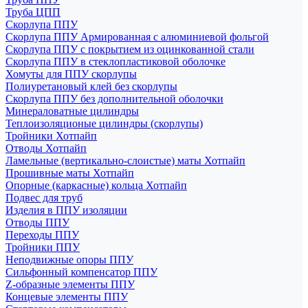
Труба ЦПП
Скорлупа ППУ
Скорлупа ППУ Армированная с алюминиевой фольгой
Скорлупа ППУ с покрытием из оцинкованной стали
Скорлупа ППУ в стеклопластиковой оболочке
Хомуты для ППУ скорлупы
Полиуретановый клей без скорлупы
Скорлупа ППУ без дополнительной оболочки
Минераловатные цилиндры
Теплоизоляционые цилиндры (скорлупы)
Тройники Хотпайп
Отводы Хотпайп
Ламельные (вертикально-слоистые) маты Хотпайп
Прошивные маты Хотпайп
Опорные (каркасные) кольца Хотпайп
Подвес для труб
Изделия в ППУ изоляции
Отводы ППУ
Переходы ППУ
Тройники ППУ
Неподвижные опоры ППУ
Cильфонный компенсатор ППУ
Z-образные элементы ППУ
Концевые элементы ППУ