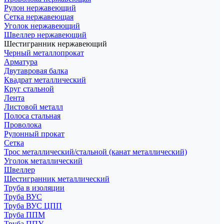
Рулон нержавеющий
Сетка нержавеющая
Уголок нержавеющий
Швеллер нержавеющий
Шестигранник нержавеющий
Черный металлопрокат
Арматура
Двутавровая балка
Квадрат металлический
Круг стальной
Лента
Листовой металл
Полоса стальная
Проволока
Рулонный прокат
Сетка
Трос металлический/стальной (канат металлический)
Уголок металлический
Швеллер
Шестигранник металлический
Труба в изоляции
Труба ВУС
Труба ВУС ЦПП
Труба ППМ
Труба ППУ