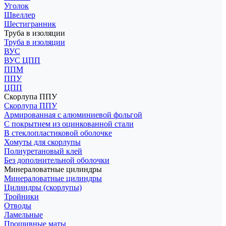
Уголок
Швеллер
Шестигранник
Труба в изоляции
Труба в изоляции
ВУС
ВУС ЦПП
ППМ
ППУ
ЦПП
Скорлупа ППУ
Скорлупа ППУ
Армированная с алюминиевой фольгой
С покрытием из оцинкованной стали
В стеклопластиковой оболочке
Хомуты для скорлупы
Полиуретановый клей
Без дополнительной оболочки
Минераловатные цилиндры
Минераловатные цилиндры
Цилиндры (скорлупы)
Тройники
Отводы
Ламельные
Прошивные маты