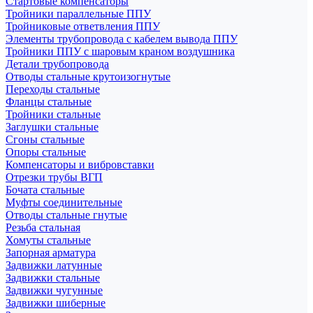
Стартовые компенсаторы
Тройники параллельные ППУ
Тройниковые ответвления ППУ
Элементы трубопровода с кабелем вывода ППУ
Тройники ППУ с шаровым краном воздушника
Детали трубопровода
Отводы стальные крутоизогнутые
Переходы стальные
Фланцы стальные
Тройники стальные
Заглушки стальные
Сгоны стальные
Опоры стальные
Компенсаторы и вибровставки
Отрезки трубы ВГП
Бочата стальные
Муфты соединительные
Отводы стальные гнутые
Резьба стальная
Хомуты стальные
Запорная арматура
Задвижки латунные
Задвижки стальные
Задвижки чугунные
Задвижки шиберные