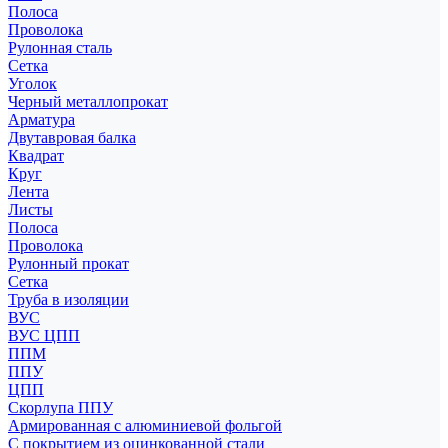
Полоса
Проволока
Рулонная сталь
Сетка
Уголок
Черный металлопрокат
Арматура
Двутавровая балка
Квадрат
Круг
Лента
Листы
Полоса
Проволока
Рулонный прокат
Сетка
Труба в изоляции
ВУС
ВУС ЦПП
ППМ
ППУ
ЦПП
Скорлупа ППУ
Армированная с алюминиевой фольгой
С покрытием из оцинкованной стали