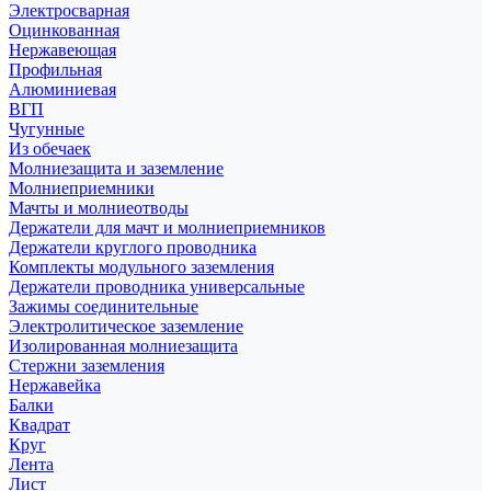
Электросварная
Оцинкованная
Нержавеющая
Профильная
Алюминиевая
ВГП
Чугунные
Из обечаек
Молниезащита и заземление
Молниеприемники
Мачты и молниеотводы
Держатели для мачт и молниеприемников
Держатели круглого проводника
Комплекты модульного заземления
Держатели проводника универсальные
Зажимы соединительные
Электролитическое заземление
Изолированная молниезащита
Стержни заземления
Нержавейка
Балки
Квадрат
Круг
Лента
Лист