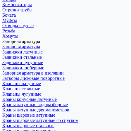
Компенсаторы
Отрезки трубы
Бочата
Муфты
Отводы гнутые
Резьба
Хомуты
Запорная арматура
Запорная арматура
Задвижки латунные
Задвижки стальные
Задвижки чугунные
Задвижки шиберные
Запорная арматура в изоляции
Затворы дисковые поворотные
Клапаны латунные
Клапаны стальные
Клапаны чугунные
Краны конусные латунные
Краны латунные водоразборные
Краны латунные для манометров
Краны шаровые латунные
Краны шаровые латунные со спуском
Краны шаровые стальные
Краны шаровые чугунные