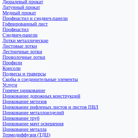
Дюралевый прокат
Латунный прокат
Медный прокат
Профнастил и сэндвич-панели
Гофрированный лист
Профнастил
Сэндвич-панели
Лотки металлические
Листовые лотки
Лестничные лотки
Проволочные лотки
Профили
Консоли
Подвесы и траверсы
Скобы и соединительные элементы
Услуги
Горячее цинкование
Цинкование дорожных конструкций
Цинкование метизов
Цинкование рифленых листов и листов ПВЛ
Цинкование металлоизделий
Цинкование труб
Цинкование мачт освещения
Цинкование металла
Термодиффузия (ТДЦ)