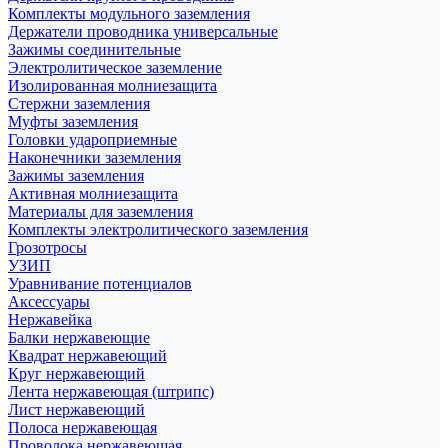
Комплекты модульного заземления
Держатели проводника универсальные
Зажимы соединительные
Электролитическое заземление
Изолированная молниезащита
Стержни заземления
Муфты заземления
Головки удароприемные
Наконечники заземления
Зажимы заземления
Активная молниезащита
Материалы для заземления
Комплекты электролитического заземления
Грозотросы
УЗИП
Уравнивание потенциалов
Аксессуары
Нержавейка
Балки нержавеющие
Квадрат нержавеющий
Круг нержавеющий
Лента нержавеющая (штрипс)
Лист нержавеющий
Полоса нержавеющая
Проволока нержавеющая