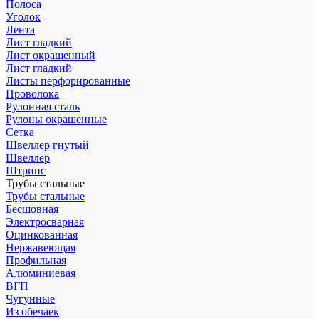
Полоса
Уголок
Лента
Лист гладкий
Лист окрашенный
Лист гладкий
Листы перфорированные
Проволока
Рулонная сталь
Рулоны окрашенные
Сетка
Швеллер гнутый
Швеллер
Штрипс
Трубы стальные
Трубы стальные
Бесшовная
Электросварная
Оцинкованная
Нержавеющая
Профильная
Алюминиевая
ВГП
Чугунные
Из обечаек