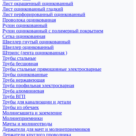
Лист окрашенный оцинкованный
Лист оцинкованный гладкий
Лист перфорированный оцинкованный
Проволока оцинкованная
Рулон оцинкованный
Рулон оцинкованный с полимерный покрытием
Сетка оцинкованная
Швеллер гнутый оцинкованный
Швеллер оцинкованный
Штрипс (лента оцинкованная )
Трубы стальные
Труба бесшовная
Трубы стальные прямошовные электросварные
Трубы оцинкованные
Труба нержавеющая
Труба профильная электросварная
Труба алюминиевая
Труба ВГП
Трубы для канализации и детали
Трубы из обечаек
Молниезащита и заземление
Молниеприемники
Мачты и молниеотводы
Держатели для мачт и молниеприемников
Держатели круглого проводника