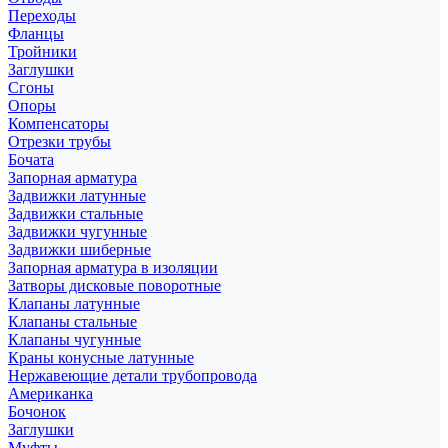
Переходы
Фланцы
Тройники
Заглушки
Сгоны
Опоры
Компенсаторы
Отрезки трубы
Бочата
Запорная арматура
Задвижки латунные
Задвижки стальные
Задвижки чугунные
Задвижки шиберные
Запорная арматура в изоляции
Затворы дисковые поворотные
Клапаны латунные
Клапаны стальные
Клапаны чугунные
Краны конусные латунные
Нержавеющие детали трубопровода
Американка
Бочонок
Заглушки
Муфты