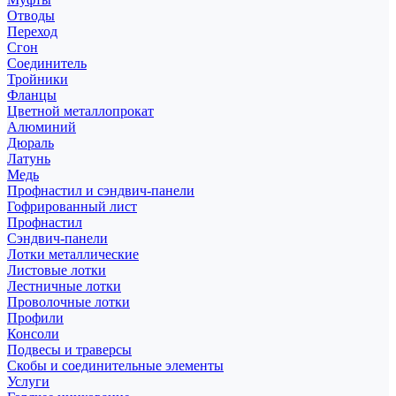
Отводы
Переход
Сгон
Соединитель
Тройники
Фланцы
Цветной металлопрокат
Алюминий
Дюраль
Латунь
Медь
Профнастил и сэндвич-панели
Гофрированный лист
Профнастил
Сэндвич-панели
Лотки металлические
Листовые лотки
Лестничные лотки
Проволочные лотки
Профили
Консоли
Подвесы и траверсы
Скобы и соединительные элементы
Услуги