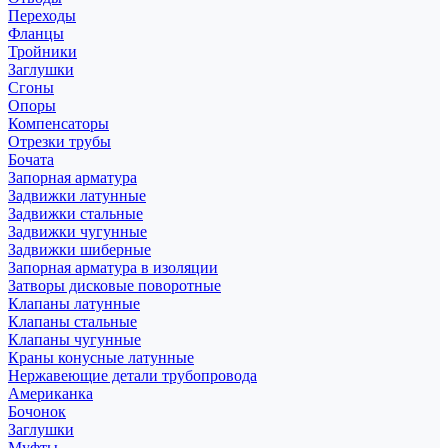
Переходы
Фланцы
Тройники
Заглушки
Сгоны
Опоры
Компенсаторы
Отрезки трубы
Бочата
Запорная арматура
Задвижки латунные
Задвижки стальные
Задвижки чугунные
Задвижки шиберные
Запорная арматура в изоляции
Затворы дисковые поворотные
Клапаны латунные
Клапаны стальные
Клапаны чугунные
Краны конусные латунные
Нержавеющие детали трубопровода
Американка
Бочонок
Заглушки
Муфты