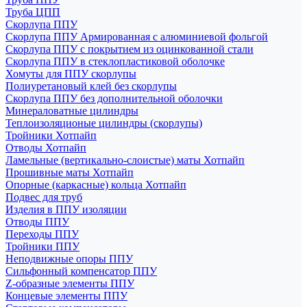
Труба ЦПП
Скорлупа ППУ
Скорлупа ППУ Армированная с алюминиевой фольгой
Скорлупа ППУ с покрытием из оцинкованной стали
Скорлупа ППУ в стеклопластиковой оболочке
Хомуты для ППУ скорлупы
Полиуретановый клей без скорлупы
Скорлупа ППУ без дополнительной оболочки
Минераловатные цилиндры
Теплоизоляционые цилиндры (скорлупы)
Тройники Хотпайп
Отводы Хотпайп
Ламельные (вертикально-слоистые) маты Хотпайп
Прошивные маты Хотпайп
Опорные (каркасные) кольца Хотпайп
Подвес для труб
Изделия в ППУ изоляции
Отводы ППУ
Переходы ППУ
Тройники ППУ
Неподвижные опоры ППУ
Cильфонный компенсатор ППУ
Z-образные элементы ППУ
Концевые элементы ППУ