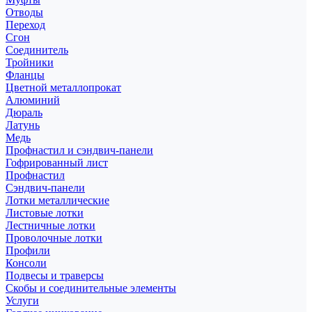
Отводы
Переход
Сгон
Соединитель
Тройники
Фланцы
Цветной металлопрокат
Алюминий
Дюраль
Латунь
Медь
Профнастил и сэндвич-панели
Гофрированный лист
Профнастил
Сэндвич-панели
Лотки металлические
Листовые лотки
Лестничные лотки
Проволочные лотки
Профили
Консоли
Подвесы и траверсы
Скобы и соединительные элементы
Услуги