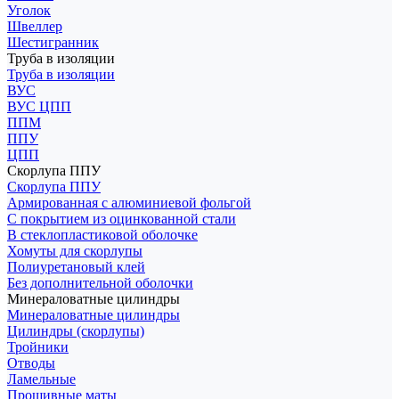
Уголок
Швеллер
Шестигранник
Труба в изоляции
Труба в изоляции
ВУС
ВУС ЦПП
ППМ
ППУ
ЦПП
Скорлупа ППУ
Скорлупа ППУ
Армированная с алюминиевой фольгой
С покрытием из оцинкованной стали
В стеклопластиковой оболочке
Хомуты для скорлупы
Полиуретановый клей
Без дополнительной оболочки
Минераловатные цилиндры
Минераловатные цилиндры
Цилиндры (скорлупы)
Тройники
Отводы
Ламельные
Прошивные маты