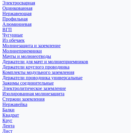
Электросварная
Оцинкованная
Нержавеющая
Профильная
Алюминиевая
ВГП
Чугунные
Из обечаек
Молниезащита и заземление
Молниеприемники
Мачты и молниеотводы
Держатели для мачт и молниеприемников
Держатели круглого проводника
Комплекты модульного заземления
Держатели проводника универсальные
Зажимы соединительные
Электролитическое заземление
Изолированная молниезащита
Стержни заземления
Нержавейка
Балки
Квадрат
Круг
Лента
Лист