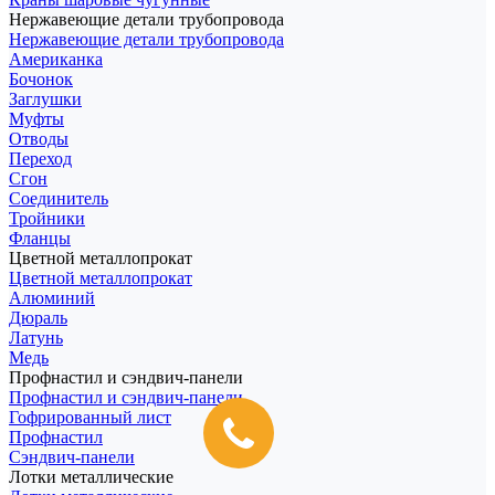
Нержавеющие детали трубопровода
Нержавеющие детали трубопровода
Американка
Бочонок
Заглушки
Муфты
Отводы
Переход
Сгон
Соединитель
Тройники
Фланцы
Цветной металлопрокат
Цветной металлопрокат
Алюминий
Дюраль
Латунь
Медь
Профнастил и сэндвич-панели
Профнастил и сэндвич-панели
Гофрированный лист
Профнастил
Сэндвич-панели
Лотки металлические