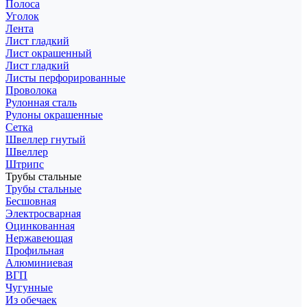
Полоса
Уголок
Лента
Лист гладкий
Лист окрашенный
Лист гладкий
Листы перфорированные
Проволока
Рулонная сталь
Рулоны окрашенные
Сетка
Швеллер гнутый
Швеллер
Штрипс
Трубы стальные
Трубы стальные
Бесшовная
Электросварная
Оцинкованная
Нержавеющая
Профильная
Алюминиевая
ВГП
Чугунные
Из обечаек