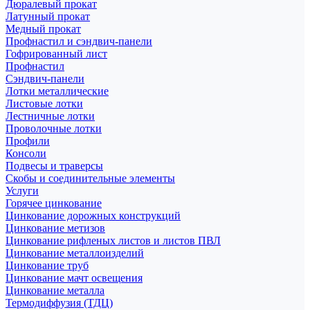
Дюралевый прокат
Латунный прокат
Медный прокат
Профнастил и сэндвич-панели
Гофрированный лист
Профнастил
Сэндвич-панели
Лотки металлические
Листовые лотки
Лестничные лотки
Проволочные лотки
Профили
Консоли
Подвесы и траверсы
Скобы и соединительные элементы
Услуги
Горячее цинкование
Цинкование дорожных конструкций
Цинкование метизов
Цинкование рифленых листов и листов ПВЛ
Цинкование металлоизделий
Цинкование труб
Цинкование мачт освещения
Цинкование металла
Термодиффузия (ТДЦ)