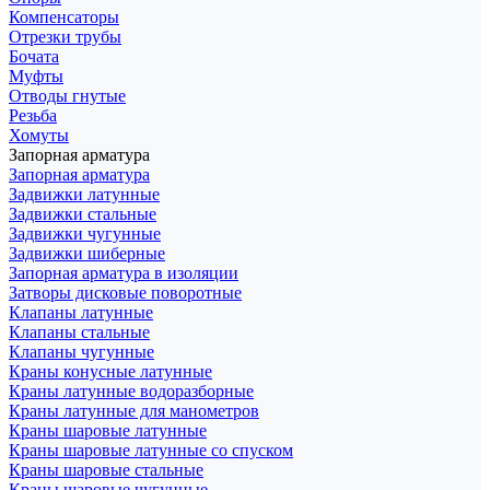
Компенсаторы
Отрезки трубы
Бочата
Муфты
Отводы гнутые
Резьба
Хомуты
Запорная арматура
Запорная арматура
Задвижки латунные
Задвижки стальные
Задвижки чугунные
Задвижки шиберные
Запорная арматура в изоляции
Затворы дисковые поворотные
Клапаны латунные
Клапаны стальные
Клапаны чугунные
Краны конусные латунные
Краны латунные водоразборные
Краны латунные для манометров
Краны шаровые латунные
Краны шаровые латунные со спуском
Краны шаровые стальные
Краны шаровые чугунные