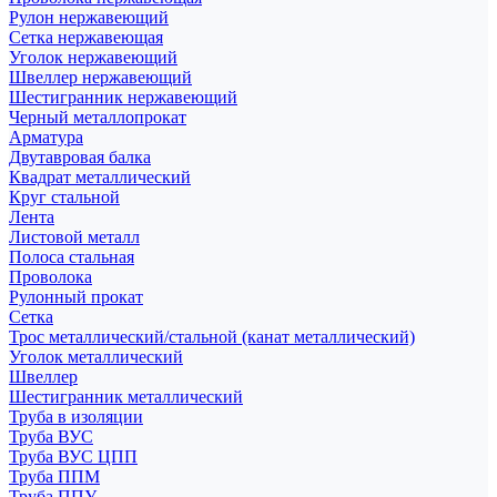
Рулон нержавеющий
Сетка нержавеющая
Уголок нержавеющий
Швеллер нержавеющий
Шестигранник нержавеющий
Черный металлопрокат
Арматура
Двутавровая балка
Квадрат металлический
Круг стальной
Лента
Листовой металл
Полоса стальная
Проволока
Рулонный прокат
Сетка
Трос металлический/стальной (канат металлический)
Уголок металлический
Швеллер
Шестигранник металлический
Труба в изоляции
Труба ВУС
Труба ВУС ЦПП
Труба ППМ
Труба ППУ