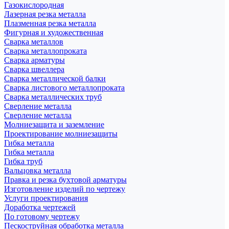
Газокислородная
Лазерная резка металла
Плазменная резка металла
Фигурная и художественная
Сварка металлов
Сварка металлопроката
Сварка арматуры
Сварка швеллера
Сварка металлической балки
Сварка листового металлопроката
Сварка металлических труб
Сверление металла
Сверление металла
Молниезащита и заземление
Проектирование молниезащиты
Гибка металла
Гибка металла
Гибка труб
Вальцовка металла
Правка и резка бухтовой арматуры
Изготовление изделий по чертежу
Услуги проектирования
Доработка чертежей
По готовому чертежу
Пескоструйная обработка металла