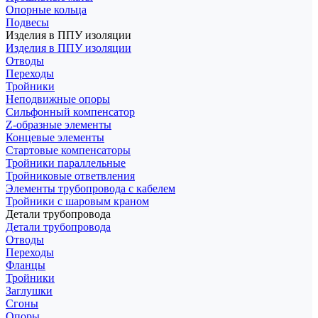
Опорные кольца
Подвесы
Изделия в ППУ изоляции
Изделия в ППУ изоляции
Отводы
Переходы
Тройники
Неподвижные опоры
Cильфонный компенсатор
Z-образные элементы
Концевые элементы
Стартовые компенсаторы
Тройники параллельные
Тройниковые ответвления
Элементы трубопровода с кабелем
Тройники с шаровым краном
Детали трубопровода
Детали трубопровода
Отводы
Переходы
Фланцы
Тройники
Заглушки
Сгоны
Опоры