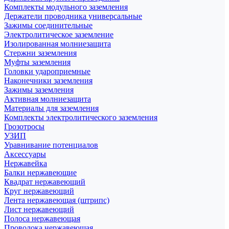
Комплекты модульного заземления
Держатели проводника универсальные
Зажимы соединительные
Электролитическое заземление
Изолированная молниезащита
Стержни заземления
Муфты заземления
Головки удароприемные
Наконечники заземления
Зажимы заземления
Активная молниезащита
Материалы для заземления
Комплекты электролитического заземления
Грозотросы
УЗИП
Уравнивание потенциалов
Аксессуары
Нержавейка
Балки нержавеющие
Квадрат нержавеющий
Круг нержавеющий
Лента нержавеющая (штрипс)
Лист нержавеющий
Полоса нержавеющая
Проволока нержавеющая