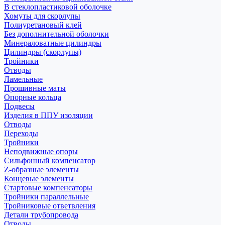
В стеклопластиковой оболочке
Хомуты для скорлупы
Полиуретановый клей
Без дополнительной оболочки
Минераловатные цилиндры
Цилиндры (скорлупы)
Тройники
Отводы
Ламельные
Прошивные маты
Опорные кольца
Подвесы
Изделия в ППУ изоляции
Отводы
Переходы
Тройники
Неподвижные опоры
Cильфонный компенсатор
Z-образные элементы
Концевые элементы
Стартовые компенсаторы
Тройники параллельные
Тройниковые ответвления
Детали трубопровода
Отводы