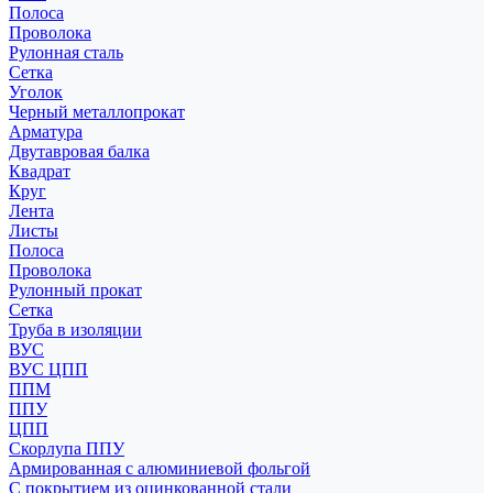
Полоса
Проволока
Рулонная сталь
Сетка
Уголок
Черный металлопрокат
Арматура
Двутавровая балка
Квадрат
Круг
Лента
Листы
Полоса
Проволока
Рулонный прокат
Сетка
Труба в изоляции
ВУС
ВУС ЦПП
ППМ
ППУ
ЦПП
Скорлупа ППУ
Армированная с алюминиевой фольгой
С покрытием из оцинкованной стали