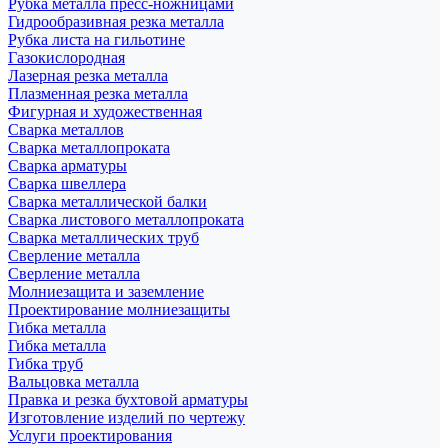
Рубка металла пресс-ножницами
Гидрообразивная резка металла
Рубка листа на гильотине
Газокислородная
Лазерная резка металла
Плазменная резка металла
Фигурная и художественная
Сварка металлов
Сварка металлопроката
Сварка арматуры
Сварка швеллера
Сварка металлической балки
Сварка листового металлопроката
Сварка металлических труб
Сверление металла
Сверление металла
Молниезащита и заземление
Проектирование молниезащиты
Гибка металла
Гибка металла
Гибка труб
Вальцовка металла
Правка и резка бухтовой арматуры
Изготовление изделий по чертежу
Услуги проектирования