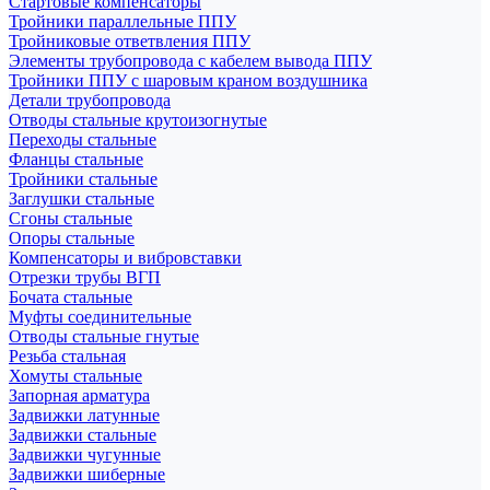
Стартовые компенсаторы
Тройники параллельные ППУ
Тройниковые ответвления ППУ
Элементы трубопровода с кабелем вывода ППУ
Тройники ППУ с шаровым краном воздушника
Детали трубопровода
Отводы стальные крутоизогнутые
Переходы стальные
Фланцы стальные
Тройники стальные
Заглушки стальные
Сгоны стальные
Опоры стальные
Компенсаторы и вибровставки
Отрезки трубы ВГП
Бочата стальные
Муфты соединительные
Отводы стальные гнутые
Резьба стальная
Хомуты стальные
Запорная арматура
Задвижки латунные
Задвижки стальные
Задвижки чугунные
Задвижки шиберные