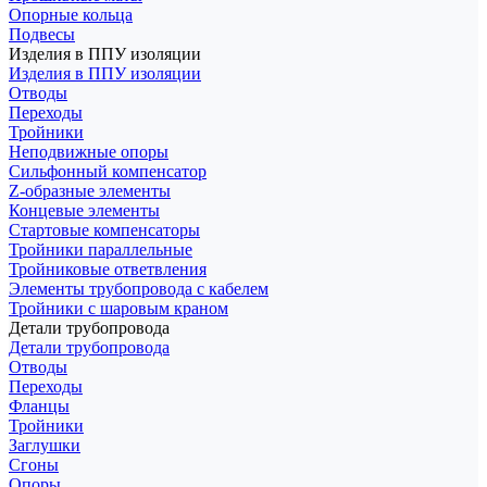
Опорные кольца
Подвесы
Изделия в ППУ изоляции
Изделия в ППУ изоляции
Отводы
Переходы
Тройники
Неподвижные опоры
Cильфонный компенсатор
Z-образные элементы
Концевые элементы
Стартовые компенсаторы
Тройники параллельные
Тройниковые ответвления
Элементы трубопровода с кабелем
Тройники с шаровым краном
Детали трубопровода
Детали трубопровода
Отводы
Переходы
Фланцы
Тройники
Заглушки
Сгоны
Опоры