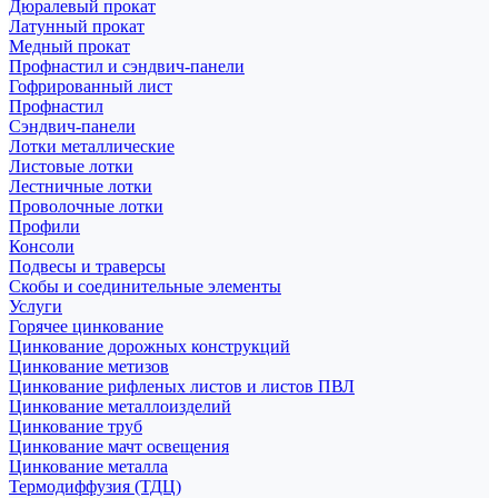
Дюралевый прокат
Латунный прокат
Медный прокат
Профнастил и сэндвич-панели
Гофрированный лист
Профнастил
Сэндвич-панели
Лотки металлические
Листовые лотки
Лестничные лотки
Проволочные лотки
Профили
Консоли
Подвесы и траверсы
Скобы и соединительные элементы
Услуги
Горячее цинкование
Цинкование дорожных конструкций
Цинкование метизов
Цинкование рифленых листов и листов ПВЛ
Цинкование металлоизделий
Цинкование труб
Цинкование мачт освещения
Цинкование металла
Термодиффузия (ТДЦ)