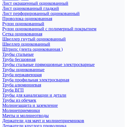
Лист окрашенный оцинкованный
Лист оцинкованный гладкий
Лист перфорированный оцинкованный
Проволока оцинкованная
Рулон оцинкованный
Рулон оцинкованный с полимерный покрытием
Сетка оцинкованная
Швеллер гнутый оцинкованный
Швеллер оцинкованный
Штрипс (лента оцинкованная )
Трубы стальные
Труба бесшовная
Трубы стальные прямошовные электросварные
Трубы оцинкованные
Труба нержавеющая
Труба профильная электросварная
Труба алюминиевая
Труба ВГП
Трубы для канализации и детали
Трубы из обечаек
Молниезащита и заземление
Молниеприемники
Мачты и молниеотводы
Держатели для мачт и молниеприемников
Держатели круглого проводника