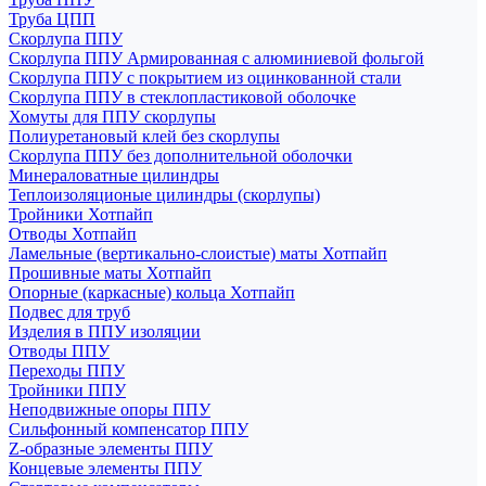
Труба ЦПП
Скорлупа ППУ
Скорлупа ППУ Армированная с алюминиевой фольгой
Скорлупа ППУ с покрытием из оцинкованной стали
Скорлупа ППУ в стеклопластиковой оболочке
Хомуты для ППУ скорлупы
Полиуретановый клей без скорлупы
Скорлупа ППУ без дополнительной оболочки
Минераловатные цилиндры
Теплоизоляционые цилиндры (скорлупы)
Тройники Хотпайп
Отводы Хотпайп
Ламельные (вертикально-слоистые) маты Хотпайп
Прошивные маты Хотпайп
Опорные (каркасные) кольца Хотпайп
Подвес для труб
Изделия в ППУ изоляции
Отводы ППУ
Переходы ППУ
Тройники ППУ
Неподвижные опоры ППУ
Cильфонный компенсатор ППУ
Z-образные элементы ППУ
Концевые элементы ППУ