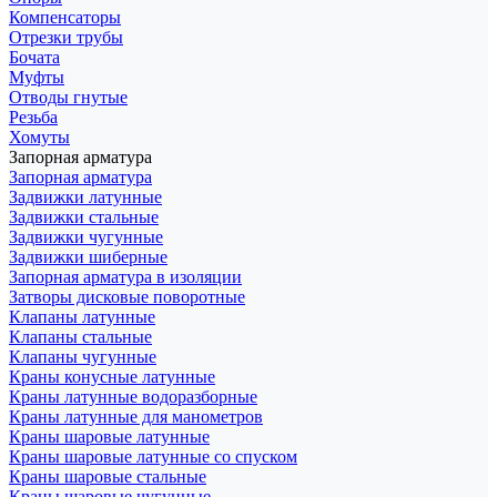
Компенсаторы
Отрезки трубы
Бочата
Муфты
Отводы гнутые
Резьба
Хомуты
Запорная арматура
Запорная арматура
Задвижки латунные
Задвижки стальные
Задвижки чугунные
Задвижки шиберные
Запорная арматура в изоляции
Затворы дисковые поворотные
Клапаны латунные
Клапаны стальные
Клапаны чугунные
Краны конусные латунные
Краны латунные водоразборные
Краны латунные для манометров
Краны шаровые латунные
Краны шаровые латунные со спуском
Краны шаровые стальные
Краны шаровые чугунные