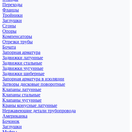
Переходы
Фланцы
Тройники
Заглушки
Сгоны
Опоры
Компенсаторы
Отрезки трубы
Бочата
Запорная арматура
Задвижки латунные
Задвижки стальные
Задвижки чугунные
Задвижки шиберные
Запорная арматура в изоляции
Затворы дисковые поворотные
Клапаны латунные
Клапаны стальные
Клапаны чугунные
Краны конусные латунные
Нержавеющие детали трубопровода
Американка
Бочонок
Заглушки
Муфты