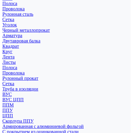
Полоса
Проволока
Рулонная сталь
Сетка
Уголок
Черный металлопрокат
Арматура
Двутавровая балка
Квадрат
Круг
Лента
Листы
Полоса
Проволока
Рулонный прокат
Сетка
Труба в изоляции
ВУС
ВУС ЦПП
ППМ
ППУ
ЦПП
Скорлупа ППУ
Армированная с алюминиевой фольгой
С покрытием из оцинкованной стали