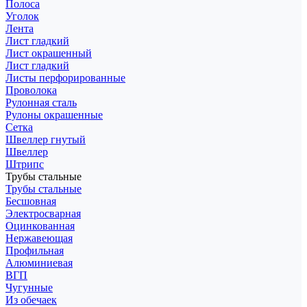
Полоса
Уголок
Лента
Лист гладкий
Лист окрашенный
Лист гладкий
Листы перфорированные
Проволока
Рулонная сталь
Рулоны окрашенные
Сетка
Швеллер гнутый
Швеллер
Штрипс
Трубы стальные
Трубы стальные
Бесшовная
Электросварная
Оцинкованная
Нержавеющая
Профильная
Алюминиевая
ВГП
Чугунные
Из обечаек