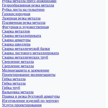
Рубка металла пресс-ножницами
Гидрообразивная резка металла
Рубка листа на гильотине
Газокислородная
Лазерная резка металла
Плазменная резка металла
Фигурная и художественная
Сварка металлов
Сварка металлопроката
Сварка арматуры
Сварка швеллера
Сварка металлической балки
Сварка листового металлопроката
Сварка металлических труб
Сверление металла
Сверление металла
Молниезащита и заземление
Проектирование молниезащиты
Гибка металла
Гибка металла
Гибка труб
Вальцовка металла
Правка и резка бухтовой арматуры
Изготовление изделий по чертежу
Услуги проектирования