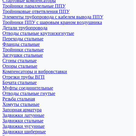
Стартовые компенсаторы
Тройники параллельные ППУ
Тройниковые ответвления ППУ
Элементы трубопровода с кабелем вывода ППУ
Тройники ППУ с шаровым краном воздушника
Детали трубопровода
Отводы стальные крутоизогнутые
Переходы стальные
Фланцы стальные
Тройники стальные
Заглушки стальные
Сгоны стальные
Опоры стальные
Компенсаторы и вибровставки
Отрезки трубы ВГП
Бочата стальные
Муфты соединительные
Отводы стальные гнутые
Резьба стальная
Хомуты стальные
Запорная арматура
Задвижки латунные
Задвижки стальные
Задвижки чугунные
Задвижки шиберные