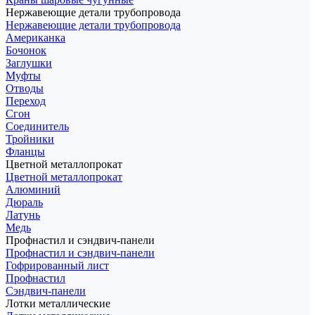
Нержавеющие детали трубопровода
Нержавеющие детали трубопровода
Американка
Бочонок
Заглушки
Муфты
Отводы
Переход
Сгон
Соединитель
Тройники
Фланцы
Цветной металлопрокат
Цветной металлопрокат
Алюминий
Дюраль
Латунь
Медь
Профнастил и сэндвич-панели
Профнастил и сэндвич-панели
Гофрированный лист
Профнастил
Сэндвич-панели
Лотки металлические