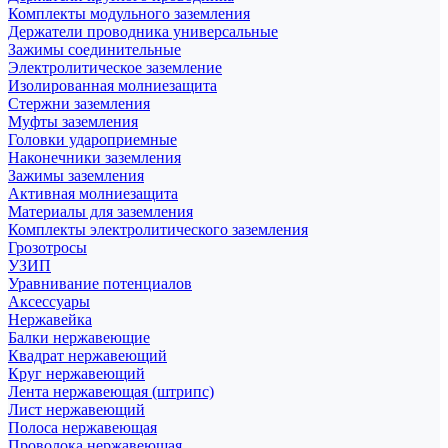
Комплекты модульного заземления
Держатели проводника универсальные
Зажимы соединительные
Электролитическое заземление
Изолированная молниезащита
Стержни заземления
Муфты заземления
Головки удароприемные
Наконечники заземления
Зажимы заземления
Активная молниезащита
Материалы для заземления
Комплекты электролитического заземления
Грозотросы
УЗИП
Уравнивание потенциалов
Аксессуары
Нержавейка
Балки нержавеющие
Квадрат нержавеющий
Круг нержавеющий
Лента нержавеющая (штрипс)
Лист нержавеющий
Полоса нержавеющая
Проволока нержавеющая