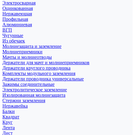
Электросварная
Оцинкованная
Нержавеющая
Профильная
Алюминиевая
ВГП
Чугунные
Из обечаек
Молниезащита и заземление
Молниеприемники
Мачты и молниеотводы
Держатели для мачт и молниеприемников
Держатели круглого проводника
Комплекты модульного заземления
Держатели проводника универсальные
Зажимы соединительные
Электролитическое заземление
Изолированная молниезащита
Стержни заземления
Нержавейка
Балки
Квадрат
Круг
Лента
Лист