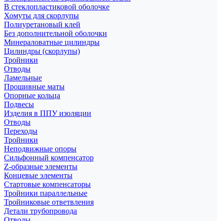
В стеклопластиковой оболочке
Хомуты для скорлупы
Полиуретановый клей
Без дополнительной оболочки
Минераловатные цилиндры
Цилиндры (скорлупы)
Тройники
Отводы
Ламельные
Прошивные маты
Опорные кольца
Подвесы
Изделия в ППУ изоляции
Отводы
Переходы
Тройники
Неподвижные опоры
Cильфонный компенсатор
Z-образные элементы
Концевые элементы
Стартовые компенсаторы
Тройники параллельные
Тройниковые ответвления
Детали трубопровода
Отводы