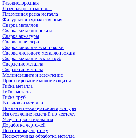
Газокислородная
Лазерная резка металла
Плазменная резка металла
Фигурная и художественная
Сварка металлов
Сварка металлопроката
Сварка арматуры
Сварка швеллера
Сварка металлической балки
Сварка листового металлопроката
Сварка металлических труб
Сверление металла
Сверление металла
Молниезащита и заземление
Проектирование молниезащиты
Гибка металла
Гибка металла
Гибка труб
Вальцовка металла
Правка и резка бухтовой арматуры
Изготовление изделий по чертежу
Услуги проектирования
Доработка чертежей
По готовому чертежу
Пескоструйная обработка металла