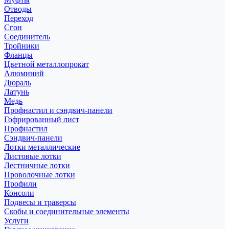
Отводы
Переход
Сгон
Соединитель
Тройники
Фланцы
Цветной металлопрокат
Алюминий
Дюраль
Латунь
Медь
Профнастил и сэндвич-панели
Гофрированный лист
Профнастил
Сэндвич-панели
Лотки металлические
Листовые лотки
Лестничные лотки
Проволочные лотки
Профили
Консоли
Подвесы и траверсы
Скобы и соединительные элементы
Услуги