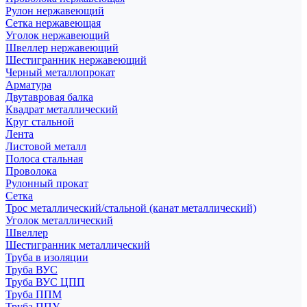
Рулон нержавеющий
Сетка нержавеющая
Уголок нержавеющий
Швеллер нержавеющий
Шестигранник нержавеющий
Черный металлопрокат
Арматура
Двутавровая балка
Квадрат металлический
Круг стальной
Лента
Листовой металл
Полоса стальная
Проволока
Рулонный прокат
Сетка
Трос металлический/стальной (канат металлический)
Уголок металлический
Швеллер
Шестигранник металлический
Труба в изоляции
Труба ВУС
Труба ВУС ЦПП
Труба ППМ
Труба ППУ