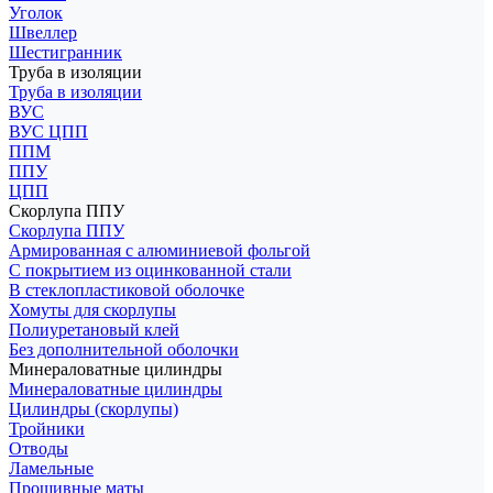
Уголок
Швеллер
Шестигранник
Труба в изоляции
Труба в изоляции
ВУС
ВУС ЦПП
ППМ
ППУ
ЦПП
Скорлупа ППУ
Скорлупа ППУ
Армированная с алюминиевой фольгой
С покрытием из оцинкованной стали
В стеклопластиковой оболочке
Хомуты для скорлупы
Полиуретановый клей
Без дополнительной оболочки
Минераловатные цилиндры
Минераловатные цилиндры
Цилиндры (скорлупы)
Тройники
Отводы
Ламельные
Прошивные маты