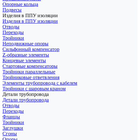
Опорные кольца
Подвесы
Изделия в ППУ изоляции
Изделия в ППУ изоляции
Отводы
Переходы
Тройники
Неподвижные опоры
Cильфонный компенсатор
Z-образные элементы
Концевые элементы
Стартовые компенсаторы
Тройники параллельные
Тройниковые ответвления
Элементы трубопровода с кабелем
Тройники с шаровым краном
Детали трубопровода
Детали трубопровода
Отводы
Переходы
Фланцы
Тройники
Заглушки
Сгоны
Опоры