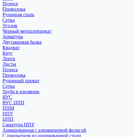
Полоса
Проволока
Рулонная сталь
Сетка
Уголок
Черный металлопрокат
Арматура
Двутавровая балка
Квадрат
Круг
Лента
Листы
Полоса
Проволока
Рулонный прокат
Сетка
Труба в изоляции
ВУС
ВУС ЦПП
ППМ
ППУ
ЦПП
Скорлупа ППУ
Армированная с алюминиевой фольгой
С покрытием из оцинкованной стали