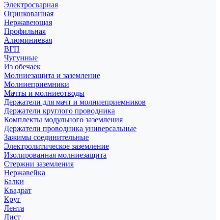
Электросварная
Оцинкованная
Нержавеющая
Профильная
Алюминиевая
ВГП
Чугунные
Из обечаек
Молниезащита и заземление
Молниеприемники
Мачты и молниеотводы
Держатели для мачт и молниеприемников
Держатели круглого проводника
Комплекты модульного заземления
Держатели проводника универсальные
Зажимы соединительные
Электролитическое заземление
Изолированная молниезащита
Стержни заземления
Нержавейка
Балки
Квадрат
Круг
Лента
Лист