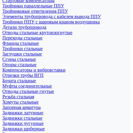
Стартовые компенсаторы
Тройники параллельные ППУ
Тройниковые ответвления ППУ
Элементы трубопровода с кабелем вывода ППУ
Тройники ППУ с шаровым краном воздушника
Детали трубопровода
Отводы стальные крутоизогнутые
Переходы стальные
Фланцы стальные
Тройники стальные
Заглушки стальные
Сгоны стальные
Опоры стальные
Компенсаторы и вибровставки
Отрезки трубы ВГП
Бочата стальные
Муфты соединительные
Отводы стальные гнутые
Резьба стальная
Хомуты стальные
Запорная арматура
Задвижки латунные
Задвижки стальные
Задвижки чугунные
Задвижки шиберные