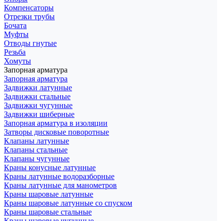
Компенсаторы
Отрезки трубы
Бочата
Муфты
Отводы гнутые
Резьба
Хомуты
Запорная арматура
Запорная арматура
Задвижки латунные
Задвижки стальные
Задвижки чугунные
Задвижки шиберные
Запорная арматура в изоляции
Затворы дисковые поворотные
Клапаны латунные
Клапаны стальные
Клапаны чугунные
Краны конусные латунные
Краны латунные водоразборные
Краны латунные для манометров
Краны шаровые латунные
Краны шаровые латунные со спуском
Краны шаровые стальные
Краны шаровые чугунные