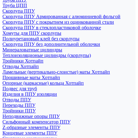
Труба ЦПП
Скорлупа ППУ
Скорлупа ППУ Армированная с алюминиевой фольгой
Скорлупа ППУ с покрытием из оцинкованной стали
Скорлупа ППУ в стеклопластиковой оболочке
Хомуты для ППУ скорлупы
Полиуретановый клей без скорлупы
Скорлупа ППУ без дополнительной оболочки
Минераловатные цилиндры
Теплоизоляционые цилиндры (скорлупы)
Тройники Хотпайп
Отводы Хотпайп
Ламельные (вертикально-слоистые) маты Хотпайп
Прошивные маты Хотпайп
Опорные (каркасные) кольца Хотпайп
Подвес для труб
Изделия в ППУ изоляции
Отводы ППУ
Переходы ППУ
Тройники ППУ
Неподвижные опоры ППУ
Cильфонный компенсатор ППУ
Z-образные элементы ППУ
Концевые элементы ППУ