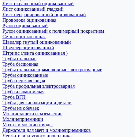
Лист окрашенный оцинкованный
Лист оцинкованный гладкий
Лист перфорированный оцинкованный
Проволока оцинкованная
Рулон оцинкованный
Рулон оцинкованный с полимерный покрытием
Сетка оцинкованная
Швеллер гнутый оцинкованный
Швеллер оцинкованный
Штрипс (лента оцинкованная )
Трубы стальные
Труба бесшовная
Трубы стальные прямошовные электросварные
Трубы оцинкованные
Труба нержавеющая
Труба профильная электросварная
Труба алюминиевая
Труба ВГП
Трубы для канализации и детали
Трубы из обечаек
Молниезащита и заземление
Молниеприемники
Мачты и молниеотводы
Держатели для мачт и молниеприемников
Держатели круглого проводника