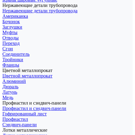
Нержавеющие детали трубопровода
Нержавеющие детали трубопровода
Американка
Бочонок
Заглушки
Муфты
Отводы
Переход
Сгон
Соединитель
Тройники
Фланцы
Цветной металлопрокат
Цветной металлопрокат
Алюминий
Дюраль
Латунь
Медь
Профнастил и сэндвич-панели
Профнастил и сэндвич-панели
Гофрированный лист
Профнастил
Сэндвич-панели
Лотки металлические