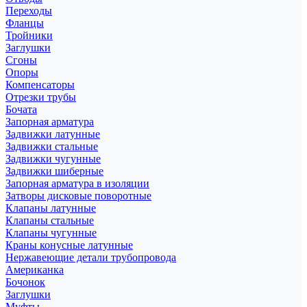
Переходы
Фланцы
Тройники
Заглушки
Сгоны
Опоры
Компенсаторы
Отрезки трубы
Бочата
Запорная арматура
Задвижки латунные
Задвижки стальные
Задвижки чугунные
Задвижки шиберные
Запорная арматура в изоляции
Затворы дисковые поворотные
Клапаны латунные
Клапаны стальные
Клапаны чугунные
Краны конусные латунные
Нержавеющие детали трубопровода
Американка
Бочонок
Заглушки
Муфты