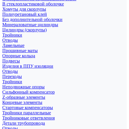
В стеклопластиковой оболочке
Хомуты для скорлупы
Полиуретановый клей
Без дополнительной оболочки
Минераловатные цилиндры
Цилиндры (скорлупы)
Тройники
Отводы
Ламельные
Прошивные маты
Опорные кольца
Подвесы
Изделия в ППУ изоляции
Отводы
Переходы
Тройники
Неподвижные опоры
Cильфонный компенсатор
Z-образные элементы
Концевые элементы
Стартовые компенсаторы
Тройники параллельные
Тройниковые ответвления
Детали трубопровода
Отводы