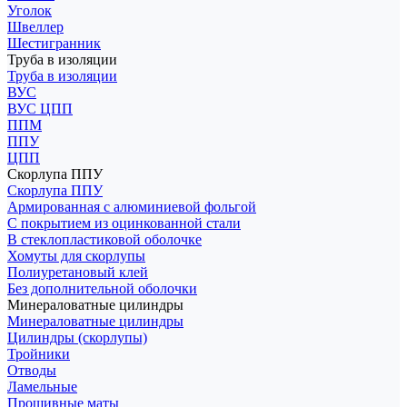
Уголок
Швеллер
Шестигранник
Труба в изоляции
Труба в изоляции
ВУС
ВУС ЦПП
ППМ
ППУ
ЦПП
Скорлупа ППУ
Скорлупа ППУ
Армированная с алюминиевой фольгой
С покрытием из оцинкованной стали
В стеклопластиковой оболочке
Хомуты для скорлупы
Полиуретановый клей
Без дополнительной оболочки
Минераловатные цилиндры
Минераловатные цилиндры
Цилиндры (скорлупы)
Тройники
Отводы
Ламельные
Прошивные маты