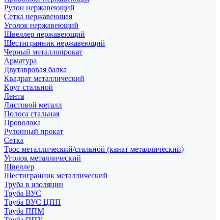
Рулон нержавеющий
Сетка нержавеющая
Уголок нержавеющий
Швеллер нержавеющий
Шестигранник нержавеющий
Черный металлопрокат
Арматура
Двутавровая балка
Квадрат металлический
Круг стальной
Лента
Листовой металл
Полоса стальная
Проволока
Рулонный прокат
Сетка
Трос металлический/стальной (канат металлический)
Уголок металлический
Швеллер
Шестигранник металлический
Труба в изоляции
Труба ВУС
Труба ВУС ЦПП
Труба ППМ
Труба ППУ