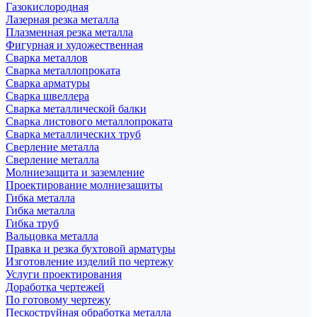
Газокислородная
Лазерная резка металла
Плазменная резка металла
Фигурная и художественная
Сварка металлов
Сварка металлопроката
Сварка арматуры
Сварка швеллера
Сварка металлической балки
Сварка листового металлопроката
Сварка металлических труб
Сверление металла
Сверление металла
Молниезащита и заземление
Проектирование молниезащиты
Гибка металла
Гибка металла
Гибка труб
Вальцовка металла
Правка и резка бухтовой арматуры
Изготовление изделий по чертежу
Услуги проектирования
Доработка чертежей
По готовому чертежу
Пескоструйная обработка металла