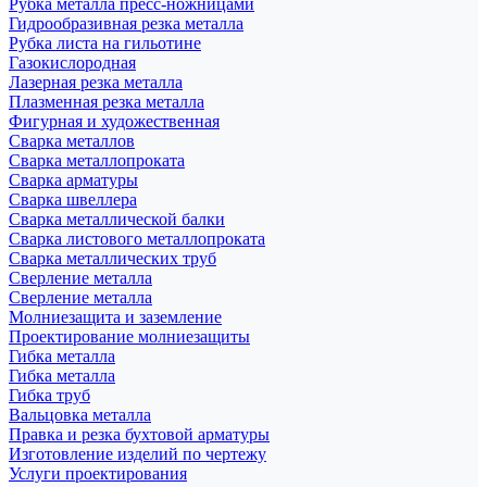
Рубка металла пресс-ножницами
Гидрообразивная резка металла
Рубка листа на гильотине
Газокислородная
Лазерная резка металла
Плазменная резка металла
Фигурная и художественная
Сварка металлов
Сварка металлопроката
Сварка арматуры
Сварка швеллера
Сварка металлической балки
Сварка листового металлопроката
Сварка металлических труб
Сверление металла
Сверление металла
Молниезащита и заземление
Проектирование молниезащиты
Гибка металла
Гибка металла
Гибка труб
Вальцовка металла
Правка и резка бухтовой арматуры
Изготовление изделий по чертежу
Услуги проектирования