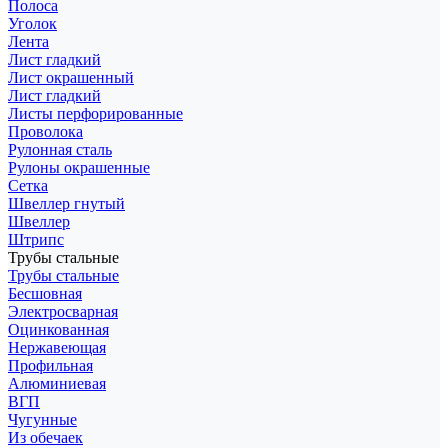
Полоса
Уголок
Лента
Лист гладкий
Лист окрашенный
Лист гладкий
Листы перфорированные
Проволока
Рулонная сталь
Рулоны окрашенные
Сетка
Швеллер гнутый
Швеллер
Штрипс
Трубы стальные
Трубы стальные
Бесшовная
Электросварная
Оцинкованная
Нержавеющая
Профильная
Алюминиевая
ВГП
Чугунные
Из обечаек