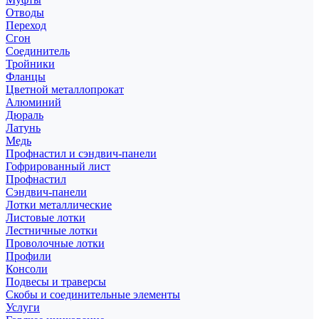
Отводы
Переход
Сгон
Соединитель
Тройники
Фланцы
Цветной металлопрокат
Алюминий
Дюраль
Латунь
Медь
Профнастил и сэндвич-панели
Гофрированный лист
Профнастил
Сэндвич-панели
Лотки металлические
Листовые лотки
Лестничные лотки
Проволочные лотки
Профили
Консоли
Подвесы и траверсы
Скобы и соединительные элементы
Услуги