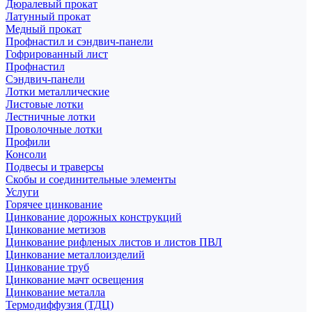
Дюралевый прокат
Латунный прокат
Медный прокат
Профнастил и сэндвич-панели
Гофрированный лист
Профнастил
Сэндвич-панели
Лотки металлические
Листовые лотки
Лестничные лотки
Проволочные лотки
Профили
Консоли
Подвесы и траверсы
Скобы и соединительные элементы
Услуги
Горячее цинкование
Цинкование дорожных конструкций
Цинкование метизов
Цинкование рифленых листов и листов ПВЛ
Цинкование металлоизделий
Цинкование труб
Цинкование мачт освещения
Цинкование металла
Термодиффузия (ТДЦ)