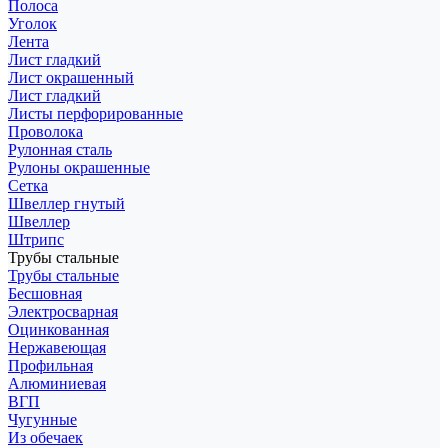
Полоса
Уголок
Лента
Лист гладкий
Лист окрашенный
Лист гладкий
Листы перфорированные
Проволока
Рулонная сталь
Рулоны окрашенные
Сетка
Швеллер гнутый
Швеллер
Штрипс
Трубы стальные
Трубы стальные
Бесшовная
Электросварная
Оцинкованная
Нержавеющая
Профильная
Алюминиевая
ВГП
Чугунные
Из обечаек