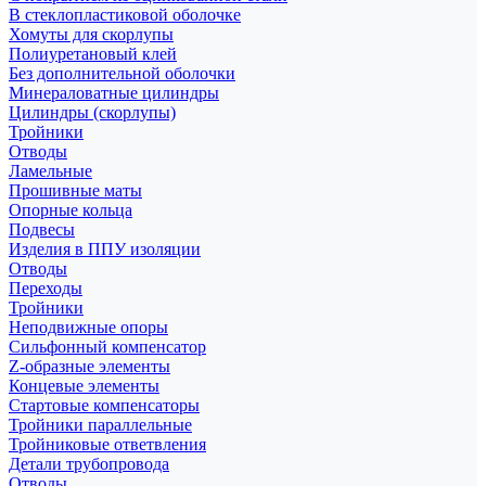
В стеклопластиковой оболочке
Хомуты для скорлупы
Полиуретановый клей
Без дополнительной оболочки
Минераловатные цилиндры
Цилиндры (скорлупы)
Тройники
Отводы
Ламельные
Прошивные маты
Опорные кольца
Подвесы
Изделия в ППУ изоляции
Отводы
Переходы
Тройники
Неподвижные опоры
Cильфонный компенсатор
Z-образные элементы
Концевые элементы
Стартовые компенсаторы
Тройники параллельные
Тройниковые ответвления
Детали трубопровода
Отводы