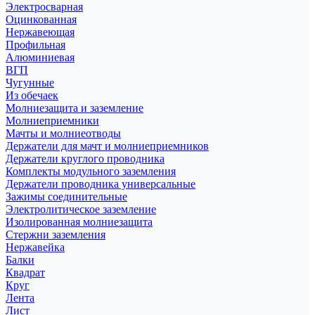
Электросварная
Оцинкованная
Нержавеющая
Профильная
Алюминиевая
ВГП
Чугунные
Из обечаек
Молниезащита и заземление
Молниеприемники
Мачты и молниеотводы
Держатели для мачт и молниеприемников
Держатели круглого проводника
Комплекты модульного заземления
Держатели проводника универсальные
Зажимы соединительные
Электролитическое заземление
Изолированная молниезащита
Стержни заземления
Нержавейка
Балки
Квадрат
Круг
Лента
Лист