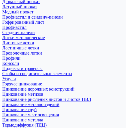
Дюралевый прокат
Латунный прокат
Медный прокат
Профнастил и сэндвич-панели
Гофрированный лист
Профнастил
Сэндвич-панели
Лотки металлические
Листовые лотки
Лестничные лотки
Проволочные лотки
Профили
Консоли
Подвесы и траверсы
Скобы и соединительные элементы
Услуги
Горячее цинкование
Цинкование дорожных конструкций
Цинкование метизов
Цинкование рифленых листов и листов ПВЛ
Цинкование металлоизделий
Цинкование труб
Цинкование мачт освещения
Цинкование металла
Термодиффузия (ТДЦ)