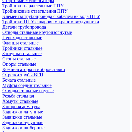
Стартовые компенсаторы
Тройники параллельные ППУ
Тройниковые ответвления ППУ
Элементы трубопровода с кабелем вывода ППУ
Тройники ППУ с шаровым краном воздушника
Детали трубопровода
Отводы стальные крутоизогнутые
Переходы стальные
Фланцы стальные
Тройники стальные
Заглушки стальные
Сгоны стальные
Опоры стальные
Компенсаторы и вибровставки
Отрезки трубы ВГП
Бочата стальные
Муфты соединительные
Отводы стальные гнутые
Резьба стальная
Хомуты стальные
Запорная арматура
Задвижки латунные
Задвижки стальные
Задвижки чугунные
Задвижки шиберные