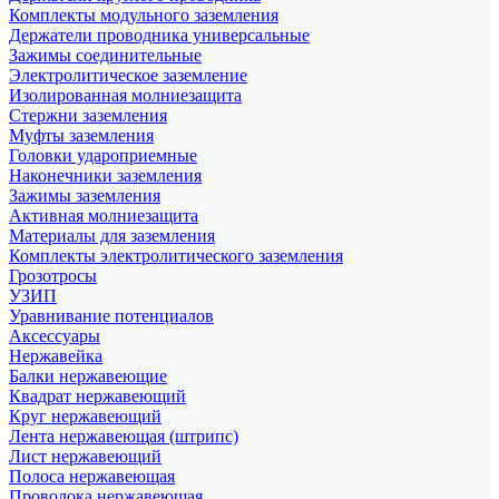
Комплекты модульного заземления
Держатели проводника универсальные
Зажимы соединительные
Электролитическое заземление
Изолированная молниезащита
Стержни заземления
Муфты заземления
Головки удароприемные
Наконечники заземления
Зажимы заземления
Активная молниезащита
Материалы для заземления
Комплекты электролитического заземления
Грозотросы
УЗИП
Уравнивание потенциалов
Аксессуары
Нержавейка
Балки нержавеющие
Квадрат нержавеющий
Круг нержавеющий
Лента нержавеющая (штрипс)
Лист нержавеющий
Полоса нержавеющая
Проволока нержавеющая