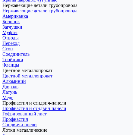
Нержавеющие детали трубопровода
Нержавеющие детали трубопровода
Американка
Бочонок
Заглушки
Муфты
Отводы
Переход
Сгон
Соединитель
Тройники
Фланцы
Цветной металлопрокат
Цветной металлопрокат
Алюминий
Дюраль
Латунь
Медь
Профнастил и сэндвич-панели
Профнастил и сэндвич-панели
Гофрированный лист
Профнастил
Сэндвич-панели
Лотки металлические