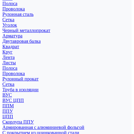
Полоса
Проволока
Рулонная сталь
Сетка
Уголок
Черный металлопрокат
Арматура
Двутавровая балка
Квадрат
Круг
Лента
Листы
Полоса
Проволока
Рулонный прокат
Сетка
Труба в изоляции
ВУС
ВУС ЦПП
ППМ
ППУ
ЦПП
Скорлупа ППУ
Армированная с алюминиевой фольгой
С покрытием из оцинкованной стали