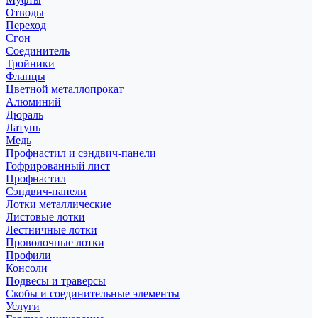
Отводы
Переход
Сгон
Соединитель
Тройники
Фланцы
Цветной металлопрокат
Алюминий
Дюраль
Латунь
Медь
Профнастил и сэндвич-панели
Гофрированный лист
Профнастил
Сэндвич-панели
Лотки металлические
Листовые лотки
Лестничные лотки
Проволочные лотки
Профили
Консоли
Подвесы и траверсы
Скобы и соединительные элементы
Услуги