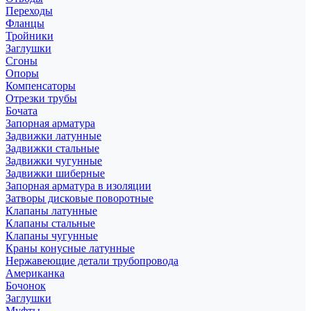
Переходы
Фланцы
Тройники
Заглушки
Сгоны
Опоры
Компенсаторы
Отрезки трубы
Бочата
Запорная арматура
Задвижки латунные
Задвижки стальные
Задвижки чугунные
Задвижки шиберные
Запорная арматура в изоляции
Затворы дисковые поворотные
Клапаны латунные
Клапаны стальные
Клапаны чугунные
Краны конусные латунные
Нержавеющие детали трубопровода
Американка
Бочонок
Заглушки
Муфты