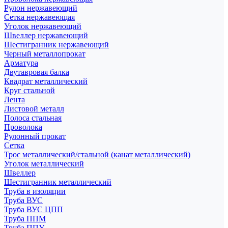
Рулон нержавеющий
Сетка нержавеющая
Уголок нержавеющий
Швеллер нержавеющий
Шестигранник нержавеющий
Черный металлопрокат
Арматура
Двутавровая балка
Квадрат металлический
Круг стальной
Лента
Листовой металл
Полоса стальная
Проволока
Рулонный прокат
Сетка
Трос металлический/стальной (канат металлический)
Уголок металлический
Швеллер
Шестигранник металлический
Труба в изоляции
Труба ВУС
Труба ВУС ЦПП
Труба ППМ
Труба ППУ