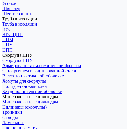
Уголок
Швеллер
Шестигранник
Труба в изоляции
Труба в изоляции
ВУС
ВУС ЦПП
ППМ
ППУ
ЦПП
Скорлупа ППУ
Скорлупа ППУ
Армированная с алюминиевой фольгой
С покрытием из оцинкованной стали
В стеклопластиковой оболочке
Хомуты для скорлупы
Полиуретановый клей
Без дополнительной оболочки
Минераловатные цилиндры
Минераловатные цилиндры
Цилиндры (скорлупы)
Тройники
Отводы
Ламельные
Прошивные маты