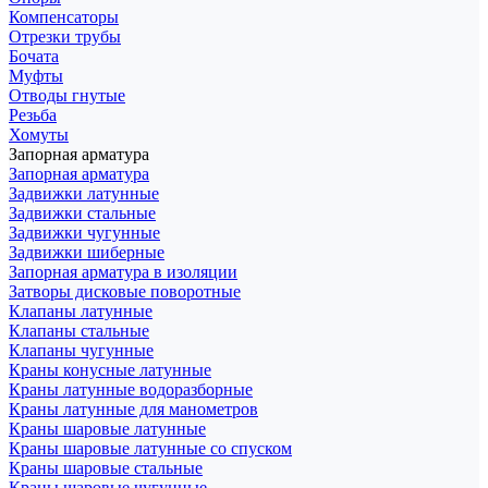
Компенсаторы
Отрезки трубы
Бочата
Муфты
Отводы гнутые
Резьба
Хомуты
Запорная арматура
Запорная арматура
Задвижки латунные
Задвижки стальные
Задвижки чугунные
Задвижки шиберные
Запорная арматура в изоляции
Затворы дисковые поворотные
Клапаны латунные
Клапаны стальные
Клапаны чугунные
Краны конусные латунные
Краны латунные водоразборные
Краны латунные для манометров
Краны шаровые латунные
Краны шаровые латунные со спуском
Краны шаровые стальные
Краны шаровые чугунные