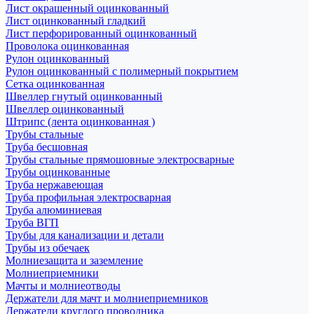
Лист окрашенный оцинкованный
Лист оцинкованный гладкий
Лист перфорированный оцинкованный
Проволока оцинкованная
Рулон оцинкованный
Рулон оцинкованный с полимерный покрытием
Сетка оцинкованная
Швеллер гнутый оцинкованный
Швеллер оцинкованный
Штрипс (лента оцинкованная )
Трубы стальные
Труба бесшовная
Трубы стальные прямошовные электросварные
Трубы оцинкованные
Труба нержавеющая
Труба профильная электросварная
Труба алюминиевая
Труба ВГП
Трубы для канализации и детали
Трубы из обечаек
Молниезащита и заземление
Молниеприемники
Мачты и молниеотводы
Держатели для мачт и молниеприемников
Держатели круглого проводника