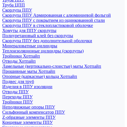
Труба ЦПП
Скорлупа ППУ
Скорлупа ППУ Армированная с алюминиевой фольгой
Скорлупа ППУ с покрытием из оцинкованной стали
Скорлупа ППУ в стеклопластиковой оболочке
Хомуты для ППУ скорлупы
Полиуретановый клей без скорлупы
Скорлупа ППУ без дополнительной оболочки
Минераловатные цилиндры
Теплоизоляционые цилиндры (скорлупы)
Тройники Хотпайп
Отводы Хотпайп
Ламельные (вертикально-слоистые) маты Хотпайп
Прошивные маты Хотпайп
Опорные (каркасные) кольца Хотпайп
Подвес для труб
Изделия в ППУ изоляции
Отводы ППУ
Переходы ППУ
Тройники ППУ
Неподвижные опоры ППУ
Cильфонный компенсатор ППУ
Z-образные элементы ППУ
Концевые элементы ППУ