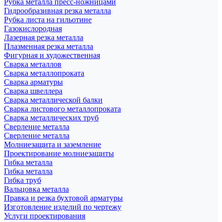
Рубка металла пресс-ножницами
Гидрообразивная резка металла
Рубка листа на гильотине
Газокислородная
Лазерная резка металла
Плазменная резка металла
Фигурная и художественная
Сварка металлов
Сварка металлопроката
Сварка арматуры
Сварка швеллера
Сварка металлической балки
Сварка листового металлопроката
Сварка металлических труб
Сверление металла
Сверление металла
Молниезащита и заземление
Проектирование молниезащиты
Гибка металла
Гибка металла
Гибка труб
Вальцовка металла
Правка и резка бухтовой арматуры
Изготовление изделий по чертежу
Услуги проектирования