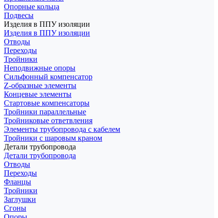
Опорные кольца
Подвесы
Изделия в ППУ изоляции
Изделия в ППУ изоляции
Отводы
Переходы
Тройники
Неподвижные опоры
Cильфонный компенсатор
Z-образные элементы
Концевые элементы
Стартовые компенсаторы
Тройники параллельные
Тройниковые ответвления
Элементы трубопровода с кабелем
Тройники с шаровым краном
Детали трубопровода
Детали трубопровода
Отводы
Переходы
Фланцы
Тройники
Заглушки
Сгоны
Опоры