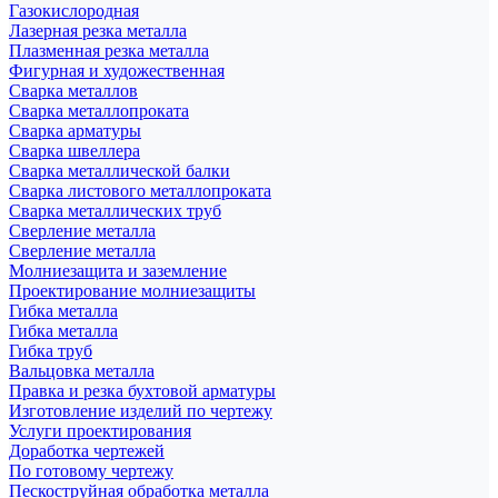
Газокислородная
Лазерная резка металла
Плазменная резка металла
Фигурная и художественная
Сварка металлов
Сварка металлопроката
Сварка арматуры
Сварка швеллера
Сварка металлической балки
Сварка листового металлопроката
Сварка металлических труб
Сверление металла
Сверление металла
Молниезащита и заземление
Проектирование молниезащиты
Гибка металла
Гибка металла
Гибка труб
Вальцовка металла
Правка и резка бухтовой арматуры
Изготовление изделий по чертежу
Услуги проектирования
Доработка чертежей
По готовому чертежу
Пескоструйная обработка металла