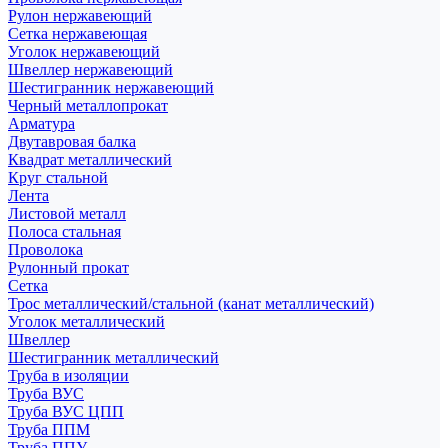
Рулон нержавеющий
Сетка нержавеющая
Уголок нержавеющий
Швеллер нержавеющий
Шестигранник нержавеющий
Черный металлопрокат
Арматура
Двутавровая балка
Квадрат металлический
Круг стальной
Лента
Листовой металл
Полоса стальная
Проволока
Рулонный прокат
Сетка
Трос металлический/стальной (канат металлический)
Уголок металлический
Швеллер
Шестигранник металлический
Труба в изоляции
Труба ВУС
Труба ВУС ЦПП
Труба ППМ
Труба ППУ