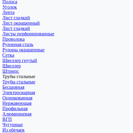
Полоса
Уголок
Лента
Лист гладкий
Лист окрашенный
Лист гладкий
Листы перфорированные
Проволока
Рулонная сталь
Рулоны окрашенные
Сетка
Швеллер гнутый
Швеллер
Штрипс
Трубы стальные
Трубы стальные
Бесшовная
Электросварная
Оцинкованная
Нержавеющая
Профильная
Алюминиевая
ВГП
Чугунные
Из обечаек