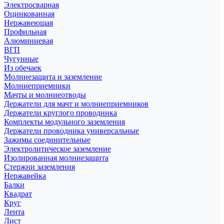
Электросварная
Оцинкованная
Нержавеющая
Профильная
Алюминиевая
ВГП
Чугунные
Из обечаек
Молниезащита и заземление
Молниеприемники
Мачты и молниеотводы
Держатели для мачт и молниеприемников
Держатели круглого проводника
Комплекты модульного заземления
Держатели проводника универсальные
Зажимы соединительные
Электролитическое заземление
Изолированная молниезащита
Стержни заземления
Нержавейка
Балки
Квадрат
Круг
Лента
Лист