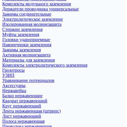
Комплекты модульного заземления
Держатели проводника универсальные
Зажимы соединительные
Электролитическое заземление
Изолированная молниезащита
Стержни заземления
Муфты заземления
Головки удароприемные
Наконечники заземления
Зажимы заземления
Активная молниезащита
Материалы для заземления
Комплекты электролитического заземления
Грозотросы
УЗИП
Уравнивание потенциалов
Аксессуары
Нержавейка
Балки нержавеющие
Квадрат нержавеющий
Круг нержавеющий
Лента нержавеющая (штрипс)
Лист нержавеющий
Полоса нержавеющая
Проволока нержавеющая