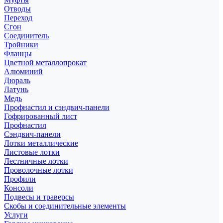
Отводы
Переход
Сгон
Соединитель
Тройники
Фланцы
Цветной металлопрокат
Алюминий
Дюраль
Латунь
Медь
Профнастил и сэндвич-панели
Гофрированный лист
Профнастил
Сэндвич-панели
Лотки металлические
Листовые лотки
Лестничные лотки
Проволочные лотки
Профили
Консоли
Подвесы и траверсы
Скобы и соединительные элементы
Услуги