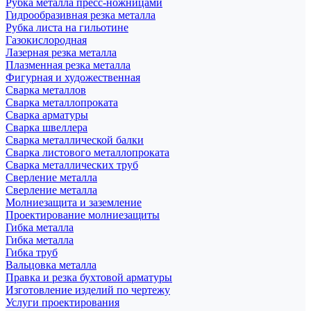
Рубка металла пресс-ножницами
Гидрообразивная резка металла
Рубка листа на гильотине
Газокислородная
Лазерная резка металла
Плазменная резка металла
Фигурная и художественная
Сварка металлов
Сварка металлопроката
Сварка арматуры
Сварка швеллера
Сварка металлической балки
Сварка листового металлопроката
Сварка металлических труб
Сверление металла
Сверление металла
Молниезащита и заземление
Проектирование молниезащиты
Гибка металла
Гибка металла
Гибка труб
Вальцовка металла
Правка и резка бухтовой арматуры
Изготовление изделий по чертежу
Услуги проектирования