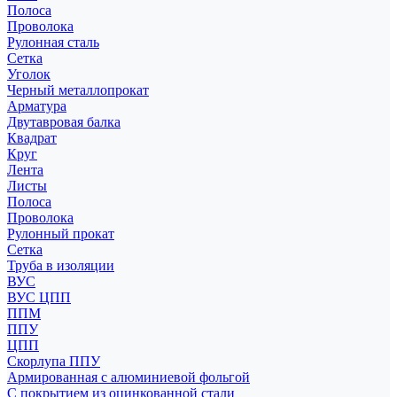
Полоса
Проволока
Рулонная сталь
Сетка
Уголок
Черный металлопрокат
Арматура
Двутавровая балка
Квадрат
Круг
Лента
Листы
Полоса
Проволока
Рулонный прокат
Сетка
Труба в изоляции
ВУС
ВУС ЦПП
ППМ
ППУ
ЦПП
Скорлупа ППУ
Армированная с алюминиевой фольгой
С покрытием из оцинкованной стали