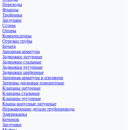
Переходы
Фланцы
Тройники
Заглушки
Сгоны
Опоры
Компенсаторы
Отрезки трубы
Бочата
Запорная арматура
Задвижки латунные
Задвижки стальные
Задвижки чугунные
Задвижки шиберные
Запорная арматура в изоляции
Затворы дисковые поворотные
Клапаны латунные
Клапаны стальные
Клапаны чугунные
Краны конусные латунные
Нержавеющие детали трубопровода
Американка
Бочонок
Заглушки
Муфты