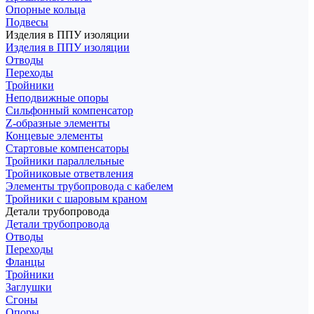
Опорные кольца
Подвесы
Изделия в ППУ изоляции
Изделия в ППУ изоляции
Отводы
Переходы
Тройники
Неподвижные опоры
Cильфонный компенсатор
Z-образные элементы
Концевые элементы
Стартовые компенсаторы
Тройники параллельные
Тройниковые ответвления
Элементы трубопровода с кабелем
Тройники с шаровым краном
Детали трубопровода
Детали трубопровода
Отводы
Переходы
Фланцы
Тройники
Заглушки
Сгоны
Опоры