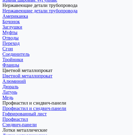
Нержавеющие детали трубопровода
Нержавеющие детали трубопровода
Американка
Бочонок
Заглушки
Муфты
Отводы
Переход
Сгон
Соединитель
Тройники
Фланцы
Цветной металлопрокат
Цветной металлопрокат
Алюминий
Дюраль
Латунь
Медь
Профнастил и сэндвич-панели
Профнастил и сэндвич-панели
Гофрированный лист
Профнастил
Сэндвич-панели
Лотки металлические