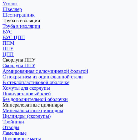
Уголок
Швеллер
Шестигранник
Труба в изоляции
Труба в изоляции
ВУС
ВУС ЦПП
ППМ
ППУ
ЦПП
Скорлупа ППУ
Скорлупа ППУ
Армированная с алюминиевой фольгой
С покрытием из оцинкованной стали
В стеклопластиковой оболочке
Хомуты для скорлупы
Полиуретановый клей
Без дополнительной оболочки
Минераловатные цилиндры
Минераловатные цилиндры
Цилиндры (скорлупы)
Тройники
Отводы
Ламельные
Прошивные маты