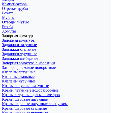
Компенсаторы
Отрезки трубы
Бочата
Муфты
Отводы гнутые
Резьба
Хомуты
Запорная арматура
Запорная арматура
Задвижки латунные
Задвижки стальные
Задвижки чугунные
Задвижки шиберные
Запорная арматура в изоляции
Затворы дисковые поворотные
Клапаны латунные
Клапаны стальные
Клапаны чугунные
Краны конусные латунные
Краны латунные водоразборные
Краны латунные для манометров
Краны шаровые латунные
Краны шаровые латунные со спуском
Краны шаровые стальные
Краны шаровые чугунные