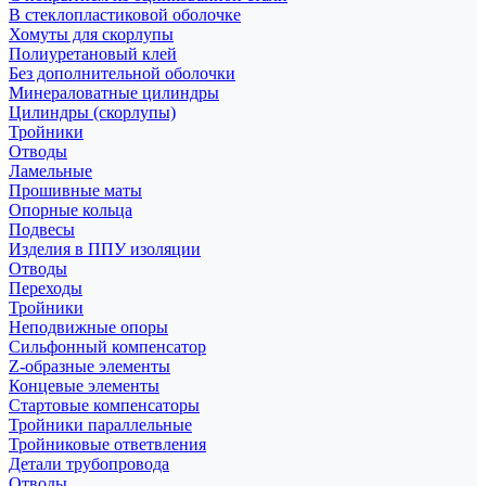
В стеклопластиковой оболочке
Хомуты для скорлупы
Полиуретановый клей
Без дополнительной оболочки
Минераловатные цилиндры
Цилиндры (скорлупы)
Тройники
Отводы
Ламельные
Прошивные маты
Опорные кольца
Подвесы
Изделия в ППУ изоляции
Отводы
Переходы
Тройники
Неподвижные опоры
Cильфонный компенсатор
Z-образные элементы
Концевые элементы
Стартовые компенсаторы
Тройники параллельные
Тройниковые ответвления
Детали трубопровода
Отводы