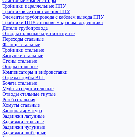
Стартовые компенсаторы
Тройники параллельные ППУ
Тройниковые ответвления ППУ
Элементы трубопровода с кабелем вывода ППУ
Тройники ППУ с шаровым краном воздушника
Детали трубопровода
Отводы стальные крутоизогнутые
Переходы стальные
Фланцы стальные
Тройники стальные
Заглушки стальные
Сгоны стальные
Опоры стальные
Компенсаторы и вибровставки
Отрезки трубы ВГП
Бочата стальные
Муфты соединительные
Отводы стальные гнутые
Резьба стальная
Хомуты стальные
Запорная арматура
Задвижки латунные
Задвижки стальные
Задвижки чугунные
Задвижки шиберные