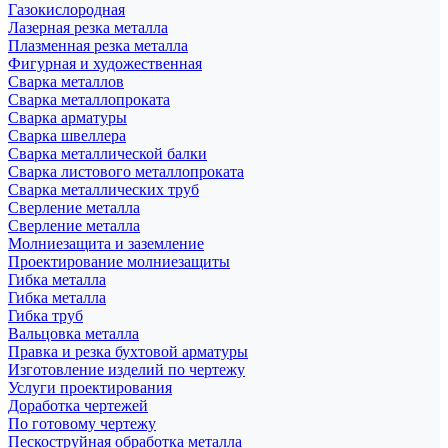
Газокислородная
Лазерная резка металла
Плазменная резка металла
Фигурная и художественная
Сварка металлов
Сварка металлопроката
Сварка арматуры
Сварка швеллера
Сварка металлической балки
Сварка листового металлопроката
Сварка металлических труб
Сверление металла
Сверление металла
Молниезащита и заземление
Проектирование молниезащиты
Гибка металла
Гибка металла
Гибка труб
Вальцовка металла
Правка и резка бухтовой арматуры
Изготовление изделий по чертежу
Услуги проектирования
Доработка чертежей
По готовому чертежу
Пескоструйная обработка металла