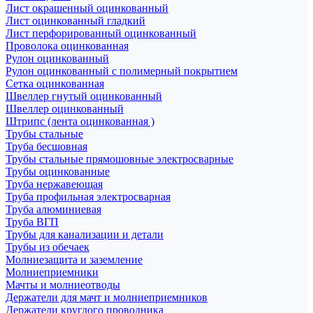
Лист окрашенный оцинкованный
Лист оцинкованный гладкий
Лист перфорированный оцинкованный
Проволока оцинкованная
Рулон оцинкованный
Рулон оцинкованный с полимерный покрытием
Сетка оцинкованная
Швеллер гнутый оцинкованный
Швеллер оцинкованный
Штрипс (лента оцинкованная )
Трубы стальные
Труба бесшовная
Трубы стальные прямошовные электросварные
Трубы оцинкованные
Труба нержавеющая
Труба профильная электросварная
Труба алюминиевая
Труба ВГП
Трубы для канализации и детали
Трубы из обечаек
Молниезащита и заземление
Молниеприемники
Мачты и молниеотводы
Держатели для мачт и молниеприемников
Держатели круглого проводника