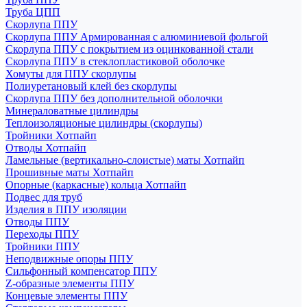
Труба ЦПП
Скорлупа ППУ
Скорлупа ППУ Армированная с алюминиевой фольгой
Скорлупа ППУ с покрытием из оцинкованной стали
Скорлупа ППУ в стеклопластиковой оболочке
Хомуты для ППУ скорлупы
Полиуретановый клей без скорлупы
Скорлупа ППУ без дополнительной оболочки
Минераловатные цилиндры
Теплоизоляционые цилиндры (скорлупы)
Тройники Хотпайп
Отводы Хотпайп
Ламельные (вертикально-слоистые) маты Хотпайп
Прошивные маты Хотпайп
Опорные (каркасные) кольца Хотпайп
Подвес для труб
Изделия в ППУ изоляции
Отводы ППУ
Переходы ППУ
Тройники ППУ
Неподвижные опоры ППУ
Cильфонный компенсатор ППУ
Z-образные элементы ППУ
Концевые элементы ППУ