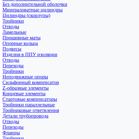
Без дополнительной оболочки
Минераловатные цилиндры
Цилиндры (скорлупы)
Тройники
Отводы
Ламельные
Прошивные маты
Опорные кольца
Подвесы
Изделия в ППУ изоляции
Отводы
Переходы
Тройники
Неподвижные опоры
Cильфонный компенсатор
Z-образные элементы
Концевые элементы
Стартовые компенсаторы
Тройники параллельные
Тройниковые ответвления
Детали трубопровода
Отводы
Переходы
Фланцы
Тройники