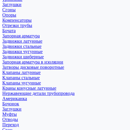
Заглушки
Сгоны
Опоры
Компенсаторы
Отрезки трубы
Бочата
Запорная арматура
Задвижки латунные
Задвижки стальные
Задвижки чугунные
Задвижки шиберные
Запорная арматура в изоляции
Затворы дисковые поворотные
Клапаны латунные
Клапаны стальные
Клапаны чугунные
Краны конусные латунные
Нержавеющие детали трубопровода
Американка
Бочонок
Заглушки
Муфты
Отводы
Переход
Сгон