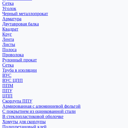
Сетка
Уголок
Черный металлопрокат
Арматура
Двутавровая балка
Квадрат
Круг
Лента
Листы
Полоса
Проволока
Рулонный прокат
Сетка
Труба в изоляции
ВУС
ВУС ЦПП
ППМ
ППУ
ЦПП
Скорлупа ППУ
Армированная с алюминиевой фольгой
С покрытием из оцинкованной стали
В стеклопластиковой оболочке
Хомуты для скорлупы
Полиуретановый клей