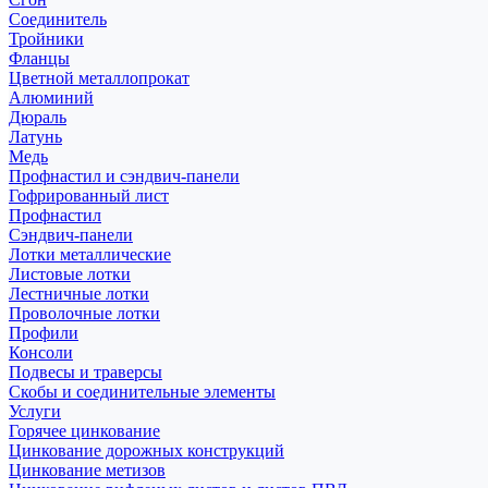
Соединитель
Тройники
Фланцы
Цветной металлопрокат
Алюминий
Дюраль
Латунь
Медь
Профнастил и сэндвич-панели
Гофрированный лист
Профнастил
Сэндвич-панели
Лотки металлические
Листовые лотки
Лестничные лотки
Проволочные лотки
Профили
Консоли
Подвесы и траверсы
Скобы и соединительные элементы
Услуги
Горячее цинкование
Цинкование дорожных конструкций
Цинкование метизов