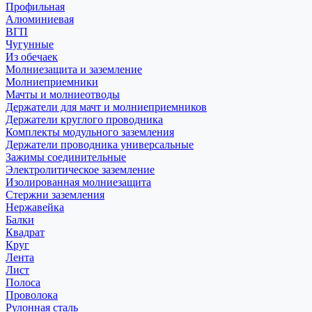
Профильная
Алюминиевая
ВГП
Чугунные
Из обечаек
Молниезащита и заземление
Молниеприемники
Мачты и молниеотводы
Держатели для мачт и молниеприемников
Держатели круглого проводника
Комплекты модульного заземления
Держатели проводника универсальные
Зажимы соединительные
Электролитическое заземление
Изолированная молниезащита
Стержни заземления
Нержавейка
Балки
Квадрат
Круг
Лента
Лист
Полоса
Проволока
Рулонная сталь