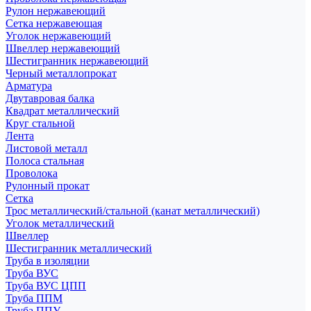
Рулон нержавеющий
Сетка нержавеющая
Уголок нержавеющий
Швеллер нержавеющий
Шестигранник нержавеющий
Черный металлопрокат
Арматура
Двутавровая балка
Квадрат металлический
Круг стальной
Лента
Листовой металл
Полоса стальная
Проволока
Рулонный прокат
Сетка
Трос металлический/стальной (канат металлический)
Уголок металлический
Швеллер
Шестигранник металлический
Труба в изоляции
Труба ВУС
Труба ВУС ЦПП
Труба ППМ
Труба ППУ