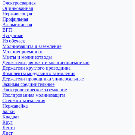
Электросварная
Оцинкованная
Нержавеющая
Профильная
Алюминиевая
ВГП
Чугунные
Из обечаек
Молниезащита и заземление
Молниеприемники
Мачты и молниеотводы
Держатели для мачт и молниеприемников
Держатели круглого проводника
Комплекты модульного заземления
Держатели проводника универсальные
Зажимы соединительные
Электролитическое заземление
Изолированная молниезащита
Стержни заземления
Нержавейка
Балки
Квадрат
Круг
Лента
Лист