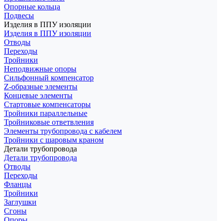
Опорные кольца
Подвесы
Изделия в ППУ изоляции
Изделия в ППУ изоляции
Отводы
Переходы
Тройники
Неподвижные опоры
Cильфонный компенсатор
Z-образные элементы
Концевые элементы
Стартовые компенсаторы
Тройники параллельные
Тройниковые ответвления
Элементы трубопровода с кабелем
Тройники с шаровым краном
Детали трубопровода
Детали трубопровода
Отводы
Переходы
Фланцы
Тройники
Заглушки
Сгоны
Опоры