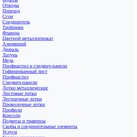
Отводы
Переход
Сгон
Соединитель
Тройники
Фланцы
Цветной металлопрокат
Алюминий
Дюраль
Латунь
Медь
Профнастил и сэндвич-панели
Гофрированный лист
Профнастил
Сэндвич-панели
Лотки металлические
Листовые лотки
Лестничные лотки
Проволочные лотки
Профили
Консоли
Подвесы и траверсы
Скобы и соединительные элементы
Услуги