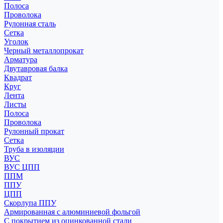
Полоса
Проволока
Рулонная сталь
Сетка
Уголок
Черный металлопрокат
Арматура
Двутавровая балка
Квадрат
Круг
Лента
Листы
Полоса
Проволока
Рулонный прокат
Сетка
Труба в изоляции
ВУС
ВУС ЦПП
ППМ
ППУ
ЦПП
Скорлупа ППУ
Армированная с алюминиевой фольгой
С покрытием из оцинкованной стали