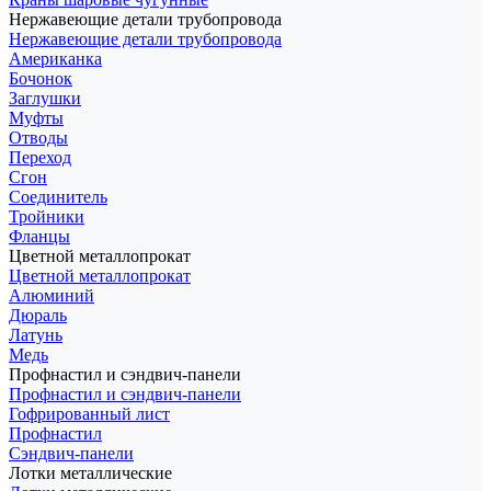
Нержавеющие детали трубопровода
Нержавеющие детали трубопровода
Американка
Бочонок
Заглушки
Муфты
Отводы
Переход
Сгон
Соединитель
Тройники
Фланцы
Цветной металлопрокат
Цветной металлопрокат
Алюминий
Дюраль
Латунь
Медь
Профнастил и сэндвич-панели
Профнастил и сэндвич-панели
Гофрированный лист
Профнастил
Сэндвич-панели
Лотки металлические