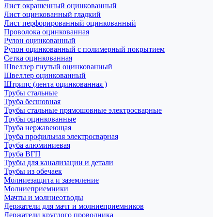
Лист окрашенный оцинкованный
Лист оцинкованный гладкий
Лист перфорированный оцинкованный
Проволока оцинкованная
Рулон оцинкованный
Рулон оцинкованный с полимерный покрытием
Сетка оцинкованная
Швеллер гнутый оцинкованный
Швеллер оцинкованный
Штрипс (лента оцинкованная )
Трубы стальные
Труба бесшовная
Трубы стальные прямошовные электросварные
Трубы оцинкованные
Труба нержавеющая
Труба профильная электросварная
Труба алюминиевая
Труба ВГП
Трубы для канализации и детали
Трубы из обечаек
Молниезащита и заземление
Молниеприемники
Мачты и молниеотводы
Держатели для мачт и молниеприемников
Держатели круглого проводника