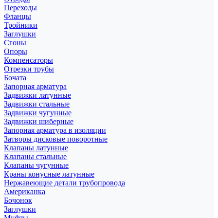
Переходы
Фланцы
Тройники
Заглушки
Сгоны
Опоры
Компенсаторы
Отрезки трубы
Бочата
Запорная арматура
Задвижки латунные
Задвижки стальные
Задвижки чугунные
Задвижки шиберные
Запорная арматура в изоляции
Затворы дисковые поворотные
Клапаны латунные
Клапаны стальные
Клапаны чугунные
Краны конусные латунные
Нержавеющие детали трубопровода
Американка
Бочонок
Заглушки
Муфты