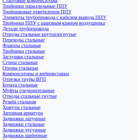
Стартовые компенсаторы
Тройники параллельные ППУ
Тройниковые ответвления ППУ
Элементы трубопровода с кабелем вывода ППУ
Тройники ППУ с шаровым краном воздушника
Детали трубопровода
Отводы стальные крутоизогнутые
Переходы стальные
Фланцы стальные
Тройники стальные
Заглушки стальные
Сгоны стальные
Опоры стальные
Компенсаторы и вибровставки
Отрезки трубы ВГП
Бочата стальные
Муфты соединительные
Отводы стальные гнутые
Резьба стальная
Хомуты стальные
Запорная арматура
Задвижки латунные
Задвижки стальные
Задвижки чугунные
Задвижки шиберные