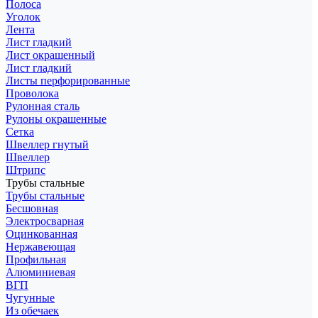
Полоса
Уголок
Лента
Лист гладкий
Лист окрашенный
Лист гладкий
Листы перфорированные
Проволока
Рулонная сталь
Рулоны окрашенные
Сетка
Швеллер гнутый
Швеллер
Штрипс
Трубы стальные
Трубы стальные
Бесшовная
Электросварная
Оцинкованная
Нержавеющая
Профильная
Алюминиевая
ВГП
Чугунные
Из обечаек