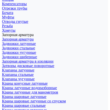
Компенсаторы
Отрезки трубы
Бочата
Муфты
Отводы гнутые
Резьба
Хомуты
Запорная арматура
Запорная арматура
Задвижки латунные
Задвижки стальные
Задвижки чугунные
Задвижки шиберные
Запорная арматура в изоляции
Затворы дисковые поворотные
Клапаны латунные
Клапаны стальные
Клапаны чугунные
Краны конусные латунные
Краны латунные водоразборные
Краны латунные для манометров
Краны шаровые латунные
Краны шаровые латунные со спуском
Краны шаровые стальные
Краны шаровые чугунные