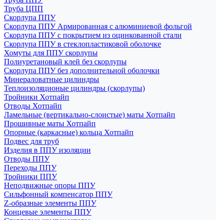
Труба ЦПП
Скорлупа ППУ
Скорлупа ППУ Армированная с алюминиевой фольгой
Скорлупа ППУ с покрытием из оцинкованной стали
Скорлупа ППУ в стеклопластиковой оболочке
Хомуты для ППУ скорлупы
Полиуретановый клей без скорлупы
Скорлупа ППУ без дополнительной оболочки
Минераловатные цилиндры
Теплоизоляционые цилиндры (скорлупы)
Тройники Хотпайп
Отводы Хотпайп
Ламельные (вертикально-слоистые) маты Хотпайп
Прошивные маты Хотпайп
Опорные (каркасные) кольца Хотпайп
Подвес для труб
Изделия в ППУ изоляции
Отводы ППУ
Переходы ППУ
Тройники ППУ
Неподвижные опоры ППУ
Cильфонный компенсатор ППУ
Z-образные элементы ППУ
Концевые элементы ППУ