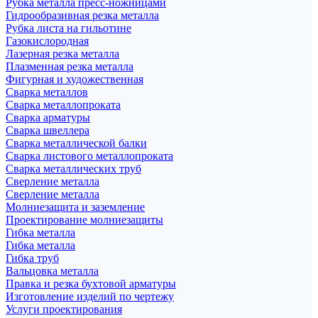
Рубка металла пресс-ножницами
Гидрообразивная резка металла
Рубка листа на гильотине
Газокислородная
Лазерная резка металла
Плазменная резка металла
Фигурная и художественная
Сварка металлов
Сварка металлопроката
Сварка арматуры
Сварка швеллера
Сварка металлической балки
Сварка листового металлопроката
Сварка металлических труб
Сверление металла
Сверление металла
Молниезащита и заземление
Проектирование молниезащиты
Гибка металла
Гибка металла
Гибка труб
Вальцовка металла
Правка и резка бухтовой арматуры
Изготовление изделий по чертежу
Услуги проектирования