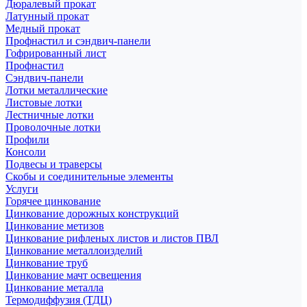
Дюралевый прокат
Латунный прокат
Медный прокат
Профнастил и сэндвич-панели
Гофрированный лист
Профнастил
Сэндвич-панели
Лотки металлические
Листовые лотки
Лестничные лотки
Проволочные лотки
Профили
Консоли
Подвесы и траверсы
Скобы и соединительные элементы
Услуги
Горячее цинкование
Цинкование дорожных конструкций
Цинкование метизов
Цинкование рифленых листов и листов ПВЛ
Цинкование металлоизделий
Цинкование труб
Цинкование мачт освещения
Цинкование металла
Термодиффузия (ТДЦ)