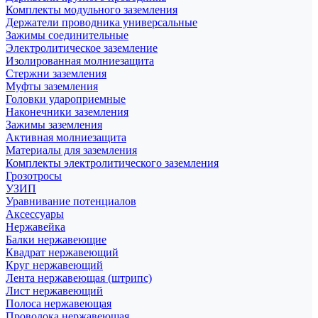
Комплекты модульного заземления
Держатели проводника универсальные
Зажимы соединительные
Электролитическое заземление
Изолированная молниезащита
Стержни заземления
Муфты заземления
Головки удароприемные
Наконечники заземления
Зажимы заземления
Активная молниезащита
Материалы для заземления
Комплекты электролитического заземления
Грозотросы
УЗИП
Уравнивание потенциалов
Аксессуары
Нержавейка
Балки нержавеющие
Квадрат нержавеющий
Круг нержавеющий
Лента нержавеющая (штрипс)
Лист нержавеющий
Полоса нержавеющая
Проволока нержавеющая