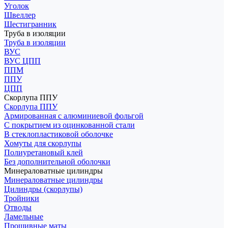
Уголок
Швеллер
Шестигранник
Труба в изоляции
Труба в изоляции
ВУС
ВУС ЦПП
ППМ
ППУ
ЦПП
Скорлупа ППУ
Скорлупа ППУ
Армированная с алюминиевой фольгой
С покрытием из оцинкованной стали
В стеклопластиковой оболочке
Хомуты для скорлупы
Полиуретановый клей
Без дополнительной оболочки
Минераловатные цилиндры
Минераловатные цилиндры
Цилиндры (скорлупы)
Тройники
Отводы
Ламельные
Прошивные маты