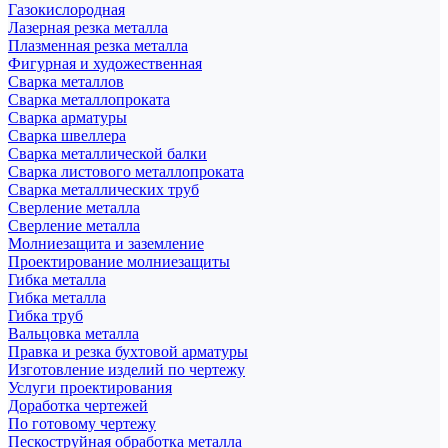
Газокислородная
Лазерная резка металла
Плазменная резка металла
Фигурная и художественная
Сварка металлов
Сварка металлопроката
Сварка арматуры
Сварка швеллера
Сварка металлической балки
Сварка листового металлопроката
Сварка металлических труб
Сверление металла
Сверление металла
Молниезащита и заземление
Проектирование молниезащиты
Гибка металла
Гибка металла
Гибка труб
Вальцовка металла
Правка и резка бухтовой арматуры
Изготовление изделий по чертежу
Услуги проектирования
Доработка чертежей
По готовому чертежу
Пескоструйная обработка металла