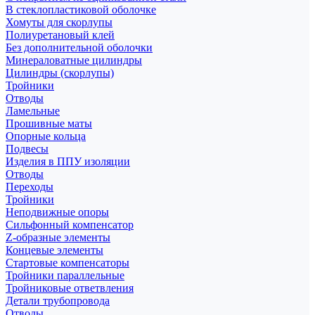
В стеклопластиковой оболочке
Хомуты для скорлупы
Полиуретановый клей
Без дополнительной оболочки
Минераловатные цилиндры
Цилиндры (скорлупы)
Тройники
Отводы
Ламельные
Прошивные маты
Опорные кольца
Подвесы
Изделия в ППУ изоляции
Отводы
Переходы
Тройники
Неподвижные опоры
Cильфонный компенсатор
Z-образные элементы
Концевые элементы
Стартовые компенсаторы
Тройники параллельные
Тройниковые ответвления
Детали трубопровода
Отводы