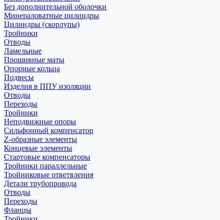
Без дополнительной оболочки
Минераловатные цилиндры
Цилиндры (скорлупы)
Тройники
Отводы
Ламельные
Прошивные маты
Опорные кольца
Подвесы
Изделия в ППУ изоляции
Отводы
Переходы
Тройники
Неподвижные опоры
Cильфонный компенсатор
Z-образные элементы
Концевые элементы
Стартовые компенсаторы
Тройники параллельные
Тройниковые ответвления
Детали трубопровода
Отводы
Переходы
Фланцы
Тройники