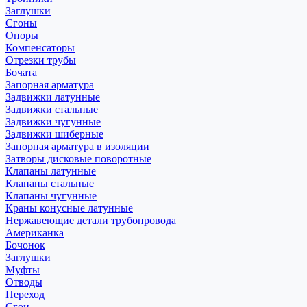
Заглушки
Сгоны
Опоры
Компенсаторы
Отрезки трубы
Бочата
Запорная арматура
Задвижки латунные
Задвижки стальные
Задвижки чугунные
Задвижки шиберные
Запорная арматура в изоляции
Затворы дисковые поворотные
Клапаны латунные
Клапаны стальные
Клапаны чугунные
Краны конусные латунные
Нержавеющие детали трубопровода
Американка
Бочонок
Заглушки
Муфты
Отводы
Переход
Сгон