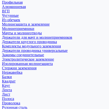
Профильная
Алюминиевая
ВГП
Чугунные
Из обечаек
Молниезащита и заземление
Молниеприемники
Мачты и молниеотводы
Держатели для мачт и молниеприемников
Держатели круглого проводника
Комплекты модульного заземления
Держатели проводника универсальные
Зажимы соединительные
Электролитическое заземление
Изолированная молниезащита
Стержни заземления
Нержавейка
Балки
Квадрат
Круг
Лента
Лист
Полоса
Проволока
Рулонная сталь