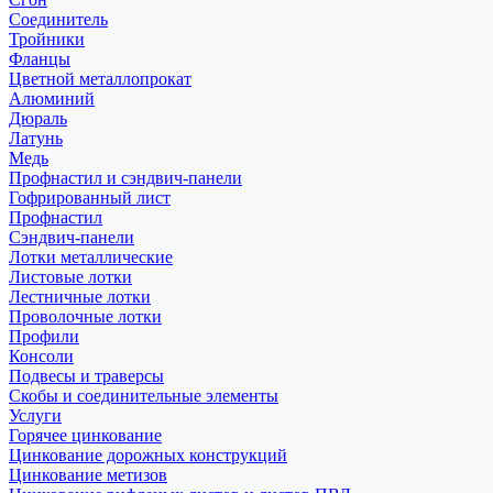
Соединитель
Тройники
Фланцы
Цветной металлопрокат
Алюминий
Дюраль
Латунь
Медь
Профнастил и сэндвич-панели
Гофрированный лист
Профнастил
Сэндвич-панели
Лотки металлические
Листовые лотки
Лестничные лотки
Проволочные лотки
Профили
Консоли
Подвесы и траверсы
Скобы и соединительные элементы
Услуги
Горячее цинкование
Цинкование дорожных конструкций
Цинкование метизов