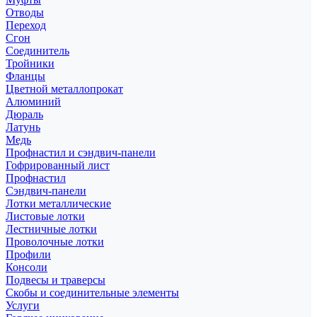
Отводы
Переход
Сгон
Соединитель
Тройники
Фланцы
Цветной металлопрокат
Алюминий
Дюраль
Латунь
Медь
Профнастил и сэндвич-панели
Гофрированный лист
Профнастил
Сэндвич-панели
Лотки металлические
Листовые лотки
Лестничные лотки
Проволочные лотки
Профили
Консоли
Подвесы и траверсы
Скобы и соединительные элементы
Услуги