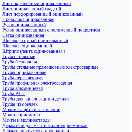
Лист окрашенный оцинкованный
Лист оцинкованный гладкий
Лист перфорированный оцинкованный
Проволока оцинкованная
Рулон оцинкованный
Рулон оцинкованный с полимерный покрытием
Сетка оцинкованная
Швеллер гнутый оцинкованный
Швеллер оцинкованный
Штрипс (лента оцинкованная )
Трубы стальные
Труба бесшовная
Трубы стальные прямошовные электросварные
Трубы оцинкованные
Труба нержавеющая
Труба профильная электросварная
Труба алюминиевая
Труба ВГП
Трубы для канализации и детали
Трубы из обечаек
Молниезащита и заземление
Молниеприемники
Мачты и молниеотводы
Держатели для мачт и молниеприемников
Держатели круглого проводника