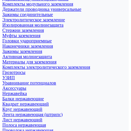
Комплекты модульного заземления
Держатели проводника универсальные
Зажимы соединительные
Электролитическое заземление
Изолированная молниезащита
Стержни заземления
Муфты заземления
Головки удароприемные
Наконечники заземления
Зажимы заземления
Активная молниезащита
Материалы для заземления
Комплекты электролитического заземления
Грозотросы
УЗИП
Уравнивание потенциалов
Аксессуары
Нержавейка
Балки нержавеющие
Квадрат нержавеющий
Круг нержавеющий
Лента нержавеющая (штрипс)
Лист нержавеющий
Полоса нержавеющая
Проволока нержавеющая