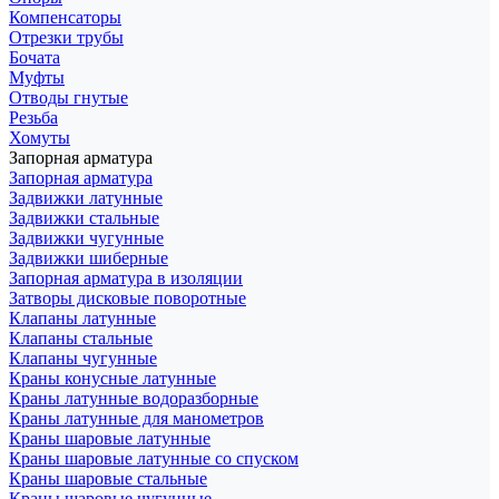
Компенсаторы
Отрезки трубы
Бочата
Муфты
Отводы гнутые
Резьба
Хомуты
Запорная арматура
Запорная арматура
Задвижки латунные
Задвижки стальные
Задвижки чугунные
Задвижки шиберные
Запорная арматура в изоляции
Затворы дисковые поворотные
Клапаны латунные
Клапаны стальные
Клапаны чугунные
Краны конусные латунные
Краны латунные водоразборные
Краны латунные для манометров
Краны шаровые латунные
Краны шаровые латунные со спуском
Краны шаровые стальные
Краны шаровые чугунные