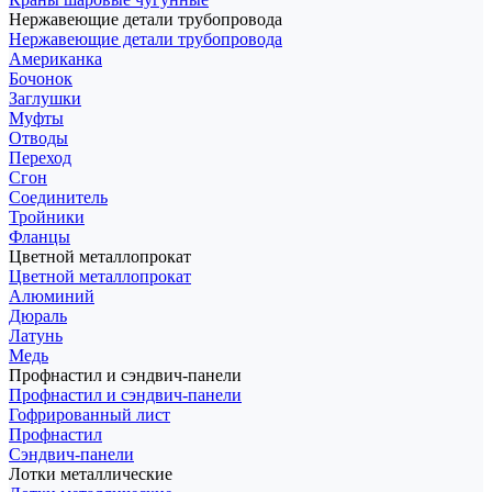
Нержавеющие детали трубопровода
Нержавеющие детали трубопровода
Американка
Бочонок
Заглушки
Муфты
Отводы
Переход
Сгон
Соединитель
Тройники
Фланцы
Цветной металлопрокат
Цветной металлопрокат
Алюминий
Дюраль
Латунь
Медь
Профнастил и сэндвич-панели
Профнастил и сэндвич-панели
Гофрированный лист
Профнастил
Сэндвич-панели
Лотки металлические