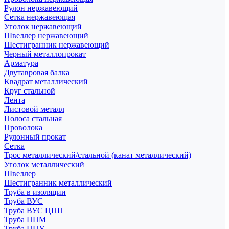
Рулон нержавеющий
Сетка нержавеющая
Уголок нержавеющий
Швеллер нержавеющий
Шестигранник нержавеющий
Черный металлопрокат
Арматура
Двутавровая балка
Квадрат металлический
Круг стальной
Лента
Листовой металл
Полоса стальная
Проволока
Рулонный прокат
Сетка
Трос металлический/стальной (канат металлический)
Уголок металлический
Швеллер
Шестигранник металлический
Труба в изоляции
Труба ВУС
Труба ВУС ЦПП
Труба ППМ
Труба ППУ