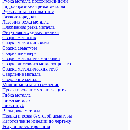
Рубка металла пресс-ножницами
Гидрообразивная резка металла
Рубка листа на гильотине
Газокислородная
Лазерная резка металла
Плазменная резка металла
Фигурная и художественная
Сварка металлов
Сварка металлопроката
Сварка арматуры
Сварка швеллера
Сварка металлической балки
Сварка листового металлопроката
Сварка металлических труб
Сверление металла
Сверление металла
Молниезащита и заземление
Проектирование молниезащиты
Гибка металла
Гибка металла
Гибка труб
Вальцовка металла
Правка и резка бухтовой арматуры
Изготовление изделий по чертежу
Услуги проектирования