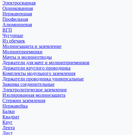
Электросварная
Оцинкованная
Нержавеющая
Профильная
Алюминиевая
ВГП
Чугунные
Из обечаек
Молниезащита и заземление
Молниеприемники
Мачты и молниеотводы
Держатели для мачт и молниеприемников
Держатели круглого проводника
Комплекты модульного заземления
Держатели проводника универсальные
Зажимы соединительные
Электролитическое заземление
Изолированная молниезащита
Стержни заземления
Нержавейка
Балки
Квадрат
Круг
Лента
Лист