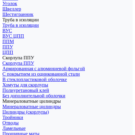
Уголок
Швеллер
Шестигранник
Труба в изоляции
Труба в изоляции
ВУС
ВУС ЦПП
ППМ
ППУ
ЦПП
Скорлупа ППУ
Скорлупа ППУ
Армированная с алюминиевой фольгой
С покрытием из оцинкованной стали
В стеклопластиковой оболочке
Хомуты для скорлупы
Полиуретановый клей
Без дополнительной оболочки
Минераловатные цилиндры
Минераловатные цилиндры
Цилиндры (скорлупы)
Тройники
Отводы
Ламельные
Прошивные маты