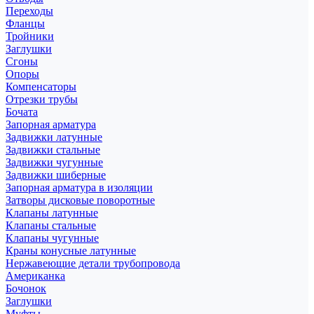
Переходы
Фланцы
Тройники
Заглушки
Сгоны
Опоры
Компенсаторы
Отрезки трубы
Бочата
Запорная арматура
Задвижки латунные
Задвижки стальные
Задвижки чугунные
Задвижки шиберные
Запорная арматура в изоляции
Затворы дисковые поворотные
Клапаны латунные
Клапаны стальные
Клапаны чугунные
Краны конусные латунные
Нержавеющие детали трубопровода
Американка
Бочонок
Заглушки
Муфты