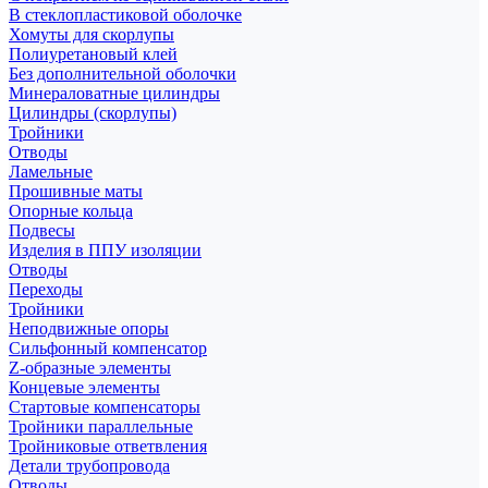
В стеклопластиковой оболочке
Хомуты для скорлупы
Полиуретановый клей
Без дополнительной оболочки
Минераловатные цилиндры
Цилиндры (скорлупы)
Тройники
Отводы
Ламельные
Прошивные маты
Опорные кольца
Подвесы
Изделия в ППУ изоляции
Отводы
Переходы
Тройники
Неподвижные опоры
Cильфонный компенсатор
Z-образные элементы
Концевые элементы
Стартовые компенсаторы
Тройники параллельные
Тройниковые ответвления
Детали трубопровода
Отводы