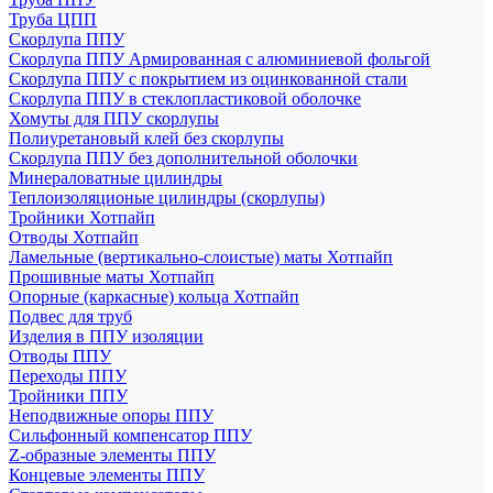
Труба ЦПП
Скорлупа ППУ
Скорлупа ППУ Армированная с алюминиевой фольгой
Скорлупа ППУ с покрытием из оцинкованной стали
Скорлупа ППУ в стеклопластиковой оболочке
Хомуты для ППУ скорлупы
Полиуретановый клей без скорлупы
Скорлупа ППУ без дополнительной оболочки
Минераловатные цилиндры
Теплоизоляционые цилиндры (скорлупы)
Тройники Хотпайп
Отводы Хотпайп
Ламельные (вертикально-слоистые) маты Хотпайп
Прошивные маты Хотпайп
Опорные (каркасные) кольца Хотпайп
Подвес для труб
Изделия в ППУ изоляции
Отводы ППУ
Переходы ППУ
Тройники ППУ
Неподвижные опоры ППУ
Cильфонный компенсатор ППУ
Z-образные элементы ППУ
Концевые элементы ППУ