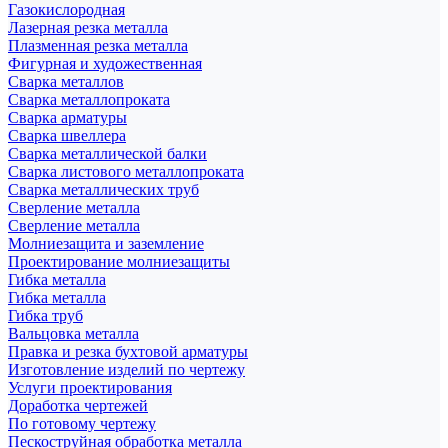
Газокислородная
Лазерная резка металла
Плазменная резка металла
Фигурная и художественная
Сварка металлов
Сварка металлопроката
Сварка арматуры
Сварка швеллера
Сварка металлической балки
Сварка листового металлопроката
Сварка металлических труб
Сверление металла
Сверление металла
Молниезащита и заземление
Проектирование молниезащиты
Гибка металла
Гибка металла
Гибка труб
Вальцовка металла
Правка и резка бухтовой арматуры
Изготовление изделий по чертежу
Услуги проектирования
Доработка чертежей
По готовому чертежу
Пескоструйная обработка металла