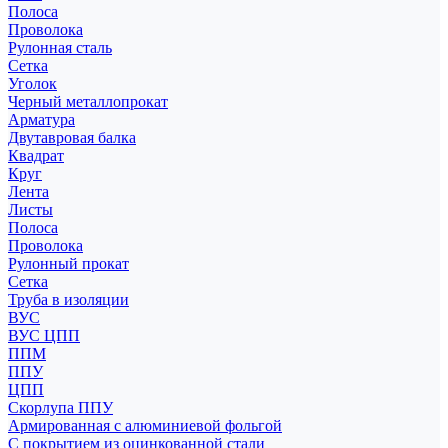
Полоса
Проволока
Рулонная сталь
Сетка
Уголок
Черный металлопрокат
Арматура
Двутавровая балка
Квадрат
Круг
Лента
Листы
Полоса
Проволока
Рулонный прокат
Сетка
Труба в изоляции
ВУС
ВУС ЦПП
ППМ
ППУ
ЦПП
Скорлупа ППУ
Армированная с алюминиевой фольгой
С покрытием из оцинкованной стали