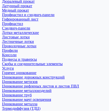
Дюралевый прокат
Латунный прокат
Медный прокат
Профнастил и сэндвич-панели
Гофрированный лист
Профнастил
Сэндвич-панели
Лотки металлические
Листовые лотки
Лестничные лотки
Проволочные лотки
Профили
Консоли
Подвесы и траверсы
Скобы и соединительные элементы
Услуги
Горячее цинкование
Цинкование дорожных конструкций
Цинкование метизов
Цинкование рифленых листов и листов ПВЛ
Цинкование металлоизделий
Цинкование труб
Цинкование мачт освещения
Цинкование металла
Термодиффузия (ТДЦ)