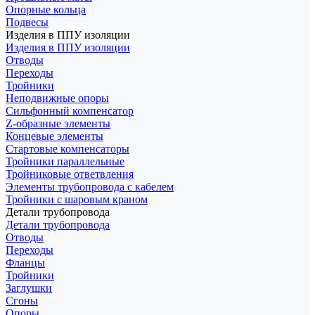
Опорные кольца
Подвесы
Изделия в ППУ изоляции
Изделия в ППУ изоляции
Отводы
Переходы
Тройники
Неподвижные опоры
Cильфонный компенсатор
Z-образные элементы
Концевые элементы
Стартовые компенсаторы
Тройники параллельные
Тройниковые ответвления
Элементы трубопровода с кабелем
Тройники с шаровым краном
Детали трубопровода
Детали трубопровода
Отводы
Переходы
Фланцы
Тройники
Заглушки
Сгоны
Опоры