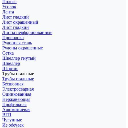
Полоса
Уголок
Лента
Лист гладкий
Лист окрашенный
Лист гладкий
Листы перфорированные
Проволока
Рулонная сталь
Рулоны окрашенные
Сетка
Швеллер гнутый
Швеллер
Штрипс
Трубы стальные
Трубы стальные
Бесшовная
Электросварная
Оцинкованная
Нержавеющая
Профильная
Алюминиевая
ВГП
Чугунные
Из обечаек