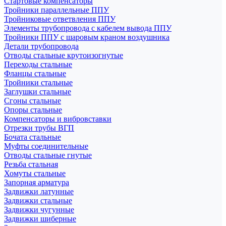
Стартовые компенсаторы
Тройники параллельные ППУ
Тройниковые ответвления ППУ
Элементы трубопровода с кабелем вывода ППУ
Тройники ППУ с шаровым краном воздушника
Детали трубопровода
Отводы стальные крутоизогнутые
Переходы стальные
Фланцы стальные
Тройники стальные
Заглушки стальные
Сгоны стальные
Опоры стальные
Компенсаторы и вибровставки
Отрезки трубы ВГП
Бочата стальные
Муфты соединительные
Отводы стальные гнутые
Резьба стальная
Хомуты стальные
Запорная арматура
Задвижки латунные
Задвижки стальные
Задвижки чугунные
Задвижки шиберные