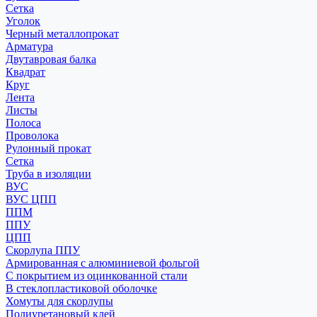
Сетка
Уголок
Черный металлопрокат
Арматура
Двутавровая балка
Квадрат
Круг
Лента
Листы
Полоса
Проволока
Рулонный прокат
Сетка
Труба в изоляции
ВУС
ВУС ЦПП
ППМ
ППУ
ЦПП
Скорлупа ППУ
Армированная с алюминиевой фольгой
С покрытием из оцинкованной стали
В стеклопластиковой оболочке
Хомуты для скорлупы
Полиуретановый клей