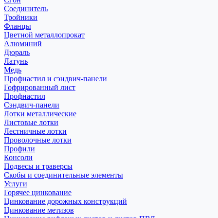
Соединитель
Тройники
Фланцы
Цветной металлопрокат
Алюминий
Дюраль
Латунь
Медь
Профнастил и сэндвич-панели
Гофрированный лист
Профнастил
Сэндвич-панели
Лотки металлические
Листовые лотки
Лестничные лотки
Проволочные лотки
Профили
Консоли
Подвесы и траверсы
Скобы и соединительные элементы
Услуги
Горячее цинкование
Цинкование дорожных конструкций
Цинкование метизов