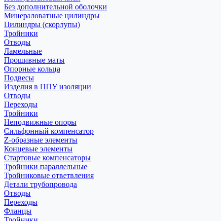
Без дополнительной оболочки
Минераловатные цилиндры
Цилиндры (скорлупы)
Тройники
Отводы
Ламельные
Прошивные маты
Опорные кольца
Подвесы
Изделия в ППУ изоляции
Отводы
Переходы
Тройники
Неподвижные опоры
Cильфонный компенсатор
Z-образные элементы
Концевые элементы
Стартовые компенсаторы
Тройники параллельные
Тройниковые ответвления
Детали трубопровода
Отводы
Переходы
Фланцы
Тройники