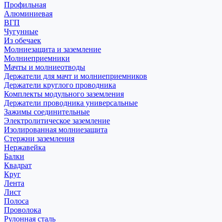
Профильная
Алюминиевая
ВГП
Чугунные
Из обечаек
Молниезащита и заземление
Молниеприемники
Мачты и молниеотводы
Держатели для мачт и молниеприемников
Держатели круглого проводника
Комплекты модульного заземления
Держатели проводника универсальные
Зажимы соединительные
Электролитическое заземление
Изолированная молниезащита
Стержни заземления
Нержавейка
Балки
Квадрат
Круг
Лента
Лист
Полоса
Проволока
Рулонная сталь