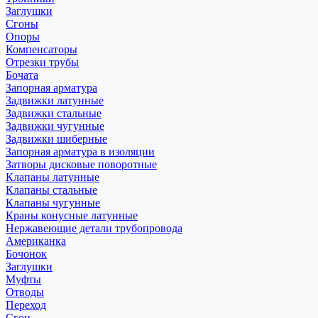
Заглушки
Сгоны
Опоры
Компенсаторы
Отрезки трубы
Бочата
Запорная арматура
Задвижки латунные
Задвижки стальные
Задвижки чугунные
Задвижки шиберные
Запорная арматура в изоляции
Затворы дисковые поворотные
Клапаны латунные
Клапаны стальные
Клапаны чугунные
Краны конусные латунные
Нержавеющие детали трубопровода
Американка
Бочонок
Заглушки
Муфты
Отводы
Переход
Сгон