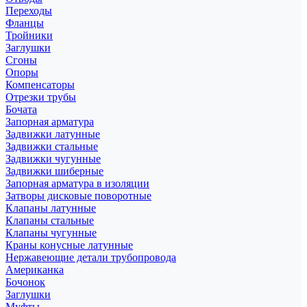
Переходы
Фланцы
Тройники
Заглушки
Сгоны
Опоры
Компенсаторы
Отрезки трубы
Бочата
Запорная арматура
Задвижки латунные
Задвижки стальные
Задвижки чугунные
Задвижки шиберные
Запорная арматура в изоляции
Затворы дисковые поворотные
Клапаны латунные
Клапаны стальные
Клапаны чугунные
Краны конусные латунные
Нержавеющие детали трубопровода
Американка
Бочонок
Заглушки
Муфты