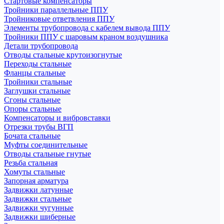
Стартовые компенсаторы
Тройники параллельные ППУ
Тройниковые ответвления ППУ
Элементы трубопровода с кабелем вывода ППУ
Тройники ППУ с шаровым краном воздушника
Детали трубопровода
Отводы стальные крутоизогнутые
Переходы стальные
Фланцы стальные
Тройники стальные
Заглушки стальные
Сгоны стальные
Опоры стальные
Компенсаторы и вибровставки
Отрезки трубы ВГП
Бочата стальные
Муфты соединительные
Отводы стальные гнутые
Резьба стальная
Хомуты стальные
Запорная арматура
Задвижки латунные
Задвижки стальные
Задвижки чугунные
Задвижки шиберные