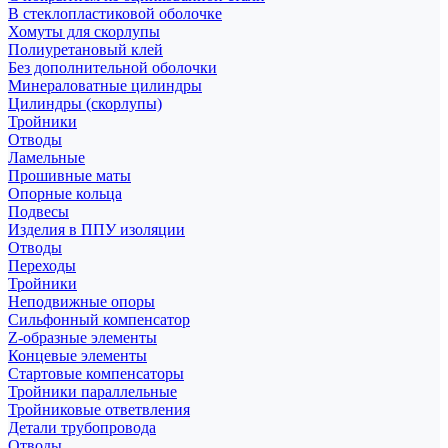
В стеклопластиковой оболочке
Хомуты для скорлупы
Полиуретановый клей
Без дополнительной оболочки
Минераловатные цилиндры
Цилиндры (скорлупы)
Тройники
Отводы
Ламельные
Прошивные маты
Опорные кольца
Подвесы
Изделия в ППУ изоляции
Отводы
Переходы
Тройники
Неподвижные опоры
Cильфонный компенсатор
Z-образные элементы
Концевые элементы
Стартовые компенсаторы
Тройники параллельные
Тройниковые ответвления
Детали трубопровода
Отводы