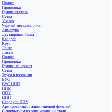
Полоса
Проволока
Рулонная сталь
Сетка
Уголок
Черный металлопрокат
Арматура
Двутавровая балка
Квадрат
Круг
Лента
Листы
Полоса
Проволока
Рулонный прокат
Сетка
Труба в изоляции
ВУС
ВУС ЦПП
ППМ
ППУ
ЦПП
Скорлупа ППУ
Армированная с алюминиевой фольгой
С покрытием из оцинкованной стали