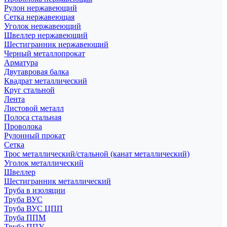
Рулон нержавеющий
Сетка нержавеющая
Уголок нержавеющий
Швеллер нержавеющий
Шестигранник нержавеющий
Черный металлопрокат
Арматура
Двутавровая балка
Квадрат металлический
Круг стальной
Лента
Листовой металл
Полоса стальная
Проволока
Рулонный прокат
Сетка
Трос металлический/стальной (канат металлический)
Уголок металлический
Швеллер
Шестигранник металлический
Труба в изоляции
Труба ВУС
Труба ВУС ЦПП
Труба ППМ
Труба ППУ