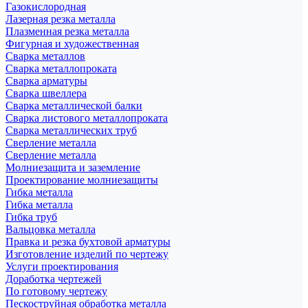
Газокислородная
Лазерная резка металла
Плазменная резка металла
Фигурная и художественная
Сварка металлов
Сварка металлопроката
Сварка арматуры
Сварка швеллера
Сварка металлической балки
Сварка листового металлопроката
Сварка металлических труб
Сверление металла
Сверление металла
Молниезащита и заземление
Проектирование молниезащиты
Гибка металла
Гибка металла
Гибка труб
Вальцовка металла
Правка и резка бухтовой арматуры
Изготовление изделий по чертежу
Услуги проектирования
Доработка чертежей
По готовому чертежу
Пескоструйная обработка металла