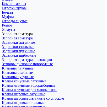
Компенсаторы
Отрезки трубы
Бочата
Муфты
Отводы гнутые
Резьба
Хомуты
Запорная арматура
Запорная арматура
Задвижки латунные
Задвижки стальные
Задвижки чугунные
Задвижки шиберные
Запорная арматура в изоляции
Затворы дисковые поворотные
Клапаны латунные
Клапаны стальные
Клапаны чугунные
Краны конусные латунные
Краны латунные водоразборные
Краны латунные для манометров
Краны шаровые латунные
Краны шаровые латунные со спуском
Краны шаровые стальные
Краны шаровые чугунные