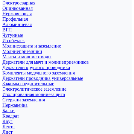
Электросварная
Оцинкованная
Нержавеющая
Профильная
Алюминиевая
ВГП
Чугунные
Из обечаек
Молниезащита и заземление
Молниеприемники
Мачты и молниеотводы
Держатели для мачт и молниеприемников
Держатели круглого проводника
Комплекты модульного заземления
Держатели проводника универсальные
Зажимы соединительные
Электролитическое заземление
Изолированная молниезащита
Стержни заземления
Нержавейка
Балки
Квадрат
Круг
Лента
Лист