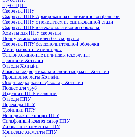
Труба ЦПП
Скорлупа ППУ
Скорлупа ППУ Армированная с алюминиевой фольгой
Скорлупа ППУ с покрытием из оцинкованной стали
Скорлупа ППУ в стеклопластиковой оболочке
Хомуты для ППУ скорлупы
Полиуретановый клей без скорлупы
Скорлупа ППУ без дополнительной оболочки
Минераловатные цилиндры
Теплоизоляционые цилиндры (скорлупы)
Тройники Хотпайп
Отводы Хотпайп
Ламельные (вертикально-слоистые) маты Хотпайп
Прошивные маты Хотпайп
Опорные (каркасные) кольца Хотпайп
Подвес для труб
Изделия в ППУ изоляции
Отводы ППУ
Переходы ППУ
Тройники ППУ
Неподвижные опоры ППУ
Cильфонный компенсатор ППУ
Z-образные элементы ППУ
Концевые элементы ППУ