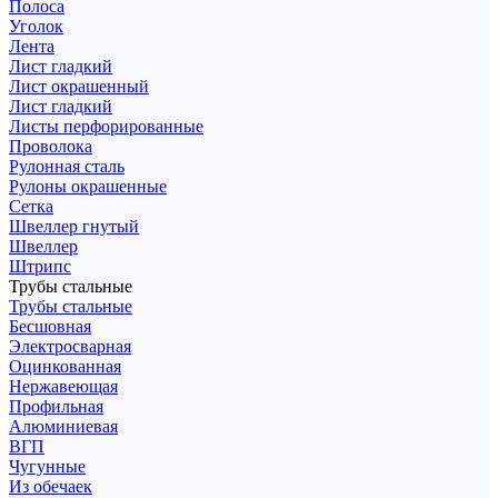
Полоса
Уголок
Лента
Лист гладкий
Лист окрашенный
Лист гладкий
Листы перфорированные
Проволока
Рулонная сталь
Рулоны окрашенные
Сетка
Швеллер гнутый
Швеллер
Штрипс
Трубы стальные
Трубы стальные
Бесшовная
Электросварная
Оцинкованная
Нержавеющая
Профильная
Алюминиевая
ВГП
Чугунные
Из обечаек