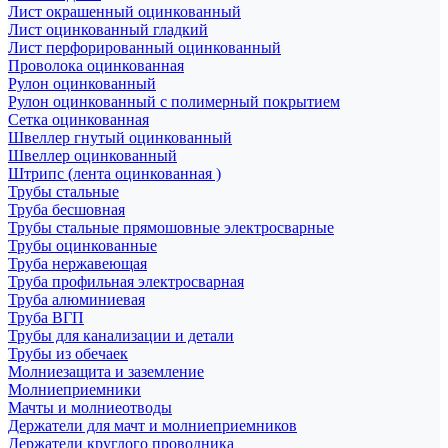
Лист окрашенный оцинкованный
Лист оцинкованный гладкий
Лист перфорированный оцинкованный
Проволока оцинкованная
Рулон оцинкованный
Рулон оцинкованный с полимерный покрытием
Сетка оцинкованная
Швеллер гнутый оцинкованный
Швеллер оцинкованный
Штрипс (лента оцинкованная )
Трубы стальные
Труба бесшовная
Трубы стальные прямошовные электросварные
Трубы оцинкованные
Труба нержавеющая
Труба профильная электросварная
Труба алюминиевая
Труба ВГП
Трубы для канализации и детали
Трубы из обечаек
Молниезащита и заземление
Молниеприемники
Мачты и молниеотводы
Держатели для мачт и молниеприемников
Держатели круглого проводника