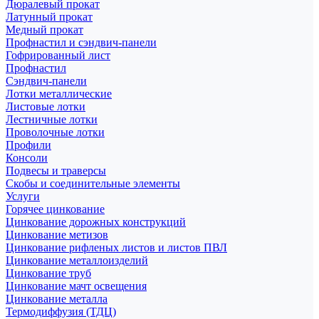
Дюралевый прокат
Латунный прокат
Медный прокат
Профнастил и сэндвич-панели
Гофрированный лист
Профнастил
Сэндвич-панели
Лотки металлические
Листовые лотки
Лестничные лотки
Проволочные лотки
Профили
Консоли
Подвесы и траверсы
Скобы и соединительные элементы
Услуги
Горячее цинкование
Цинкование дорожных конструкций
Цинкование метизов
Цинкование рифленых листов и листов ПВЛ
Цинкование металлоизделий
Цинкование труб
Цинкование мачт освещения
Цинкование металла
Термодиффузия (ТДЦ)