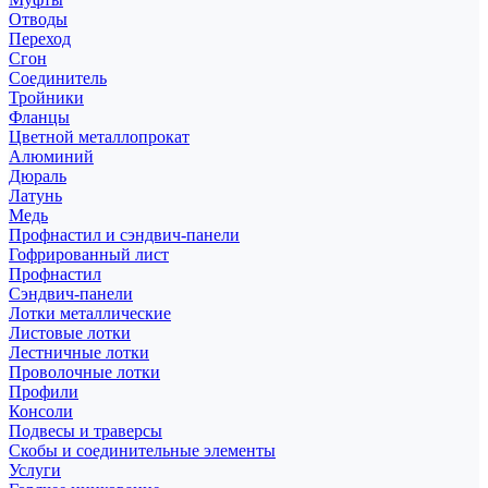
Отводы
Переход
Сгон
Соединитель
Тройники
Фланцы
Цветной металлопрокат
Алюминий
Дюраль
Латунь
Медь
Профнастил и сэндвич-панели
Гофрированный лист
Профнастил
Сэндвич-панели
Лотки металлические
Листовые лотки
Лестничные лотки
Проволочные лотки
Профили
Консоли
Подвесы и траверсы
Скобы и соединительные элементы
Услуги