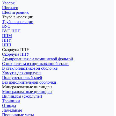
Уголок
Швеллер
Шестигранник
Труба в изоляции
Труба в изоляции
ВУС
ВУС ЦПП
ППМ
ППУ
ЦПП
Скорлупа ППУ
Скорлупа ППУ
Армированная с алюминиевой фольгой
С покрытием из оцинкованной стали
В стеклопластиковой оболочке
Хомуты для скорлупы
Полиуретановый клей
Без дополнительной оболочки
Минераловатные цилиндры
Минераловатные цилиндры
Цилиндры (скорлупы)
Тройники
Отводы
Ламельные
Прошивные маты