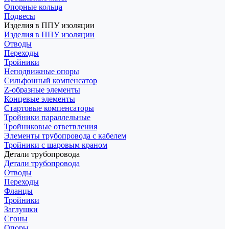
Опорные кольца
Подвесы
Изделия в ППУ изоляции
Изделия в ППУ изоляции
Отводы
Переходы
Тройники
Неподвижные опоры
Cильфонный компенсатор
Z-образные элементы
Концевые элементы
Стартовые компенсаторы
Тройники параллельные
Тройниковые ответвления
Элементы трубопровода с кабелем
Тройники с шаровым краном
Детали трубопровода
Детали трубопровода
Отводы
Переходы
Фланцы
Тройники
Заглушки
Сгоны
Опоры