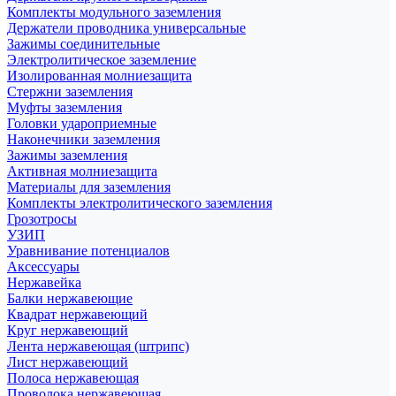
Комплекты модульного заземления
Держатели проводника универсальные
Зажимы соединительные
Электролитическое заземление
Изолированная молниезащита
Стержни заземления
Муфты заземления
Головки удароприемные
Наконечники заземления
Зажимы заземления
Активная молниезащита
Материалы для заземления
Комплекты электролитического заземления
Грозотросы
УЗИП
Уравнивание потенциалов
Аксессуары
Нержавейка
Балки нержавеющие
Квадрат нержавеющий
Круг нержавеющий
Лента нержавеющая (штрипс)
Лист нержавеющий
Полоса нержавеющая
Проволока нержавеющая