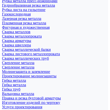
Рубка металла пресс-ножницами
Гидрообразивная резка металла
Рубка листа на гильотине
Газокислородная
Лазерная резка металла
Плазменная резка металла
Фигурная и художественная
Сварка металлов
Сварка металлопроката
Сварка арматуры
Сварка швеллера
Сварка металлической балки
Сварка листового металлопроката
Сварка металлических труб
Сверление металла
Сверление металла
Молниезащита и заземление
Проектирование молниезащиты
Гибка металла
Гибка металла
Гибка труб
Вальцовка металла
Правка и резка бухтовой арматуры
Изготовление изделий по чертежу
Услуги проектирования