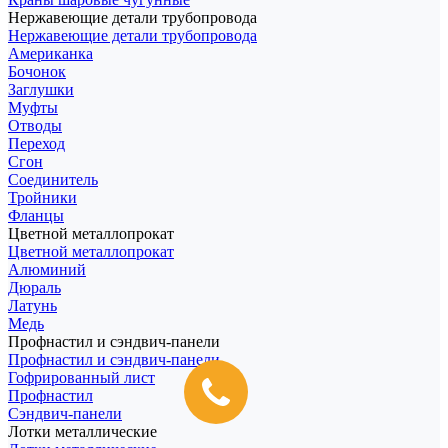
Нержавеющие детали трубопровода
Нержавеющие детали трубопровода
Американка
Бочонок
Заглушки
Муфты
Отводы
Переход
Сгон
Соединитель
Тройники
Фланцы
Цветной металлопрокат
Цветной металлопрокат
Алюминий
Дюраль
Латунь
Медь
Профнастил и сэндвич-панели
Профнастил и сэндвич-панели
Гофрированный лист
Профнастил
Сэндвич-панели
Лотки металлические