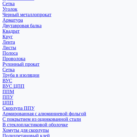
Сетка
Уголок
Черный металлопрокат
Арматура
Двутавровая балка
Квадрат
Круг
Лента
Листы
Полоса
Проволока
Рулонный прокат
Сетка
Труба в изоляции
ВУС
ВУС ЦПП
ППМ
ППУ
ЦПП
Скорлупа ППУ
Армированная с алюминиевой фольгой
С покрытием из оцинкованной стали
В стеклопластиковой оболочке
Хомуты для скорлупы
Полиуретановый клей