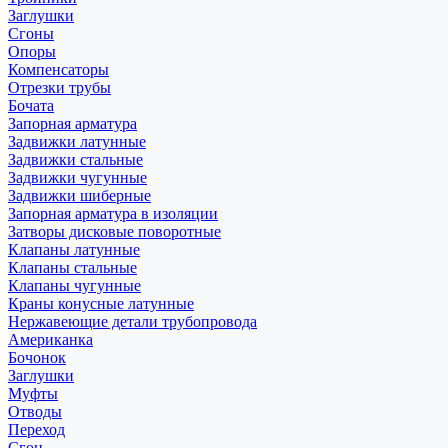
Заглушки
Сгоны
Опоры
Компенсаторы
Отрезки трубы
Бочата
Запорная арматура
Задвижки латунные
Задвижки стальные
Задвижки чугунные
Задвижки шиберные
Запорная арматура в изоляции
Затворы дисковые поворотные
Клапаны латунные
Клапаны стальные
Клапаны чугунные
Краны конусные латунные
Нержавеющие детали трубопровода
Американка
Бочонок
Заглушки
Муфты
Отводы
Переход
Сгон