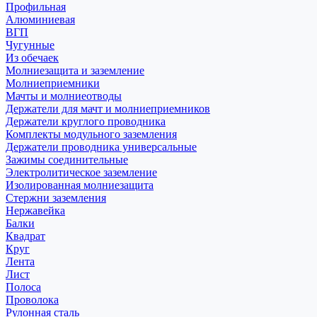
Профильная
Алюминиевая
ВГП
Чугунные
Из обечаек
Молниезащита и заземление
Молниеприемники
Мачты и молниеотводы
Держатели для мачт и молниеприемников
Держатели круглого проводника
Комплекты модульного заземления
Держатели проводника универсальные
Зажимы соединительные
Электролитическое заземление
Изолированная молниезащита
Стержни заземления
Нержавейка
Балки
Квадрат
Круг
Лента
Лист
Полоса
Проволока
Рулонная сталь