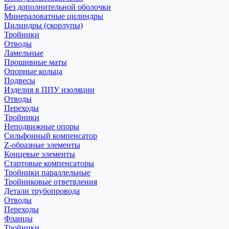
Без дополнительной оболочки
Минераловатные цилиндры
Цилиндры (скорлупы)
Тройники
Отводы
Ламельные
Прошивные маты
Опорные кольца
Подвесы
Изделия в ППУ изоляции
Отводы
Переходы
Тройники
Неподвижные опоры
Cильфонный компенсатор
Z-образные элементы
Концевые элементы
Стартовые компенсаторы
Тройники параллельные
Тройниковые ответвления
Детали трубопровода
Отводы
Переходы
Фланцы
Тройники