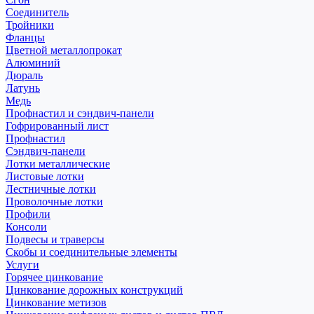
Соединитель
Тройники
Фланцы
Цветной металлопрокат
Алюминий
Дюраль
Латунь
Медь
Профнастил и сэндвич-панели
Гофрированный лист
Профнастил
Сэндвич-панели
Лотки металлические
Листовые лотки
Лестничные лотки
Проволочные лотки
Профили
Консоли
Подвесы и траверсы
Скобы и соединительные элементы
Услуги
Горячее цинкование
Цинкование дорожных конструкций
Цинкование метизов