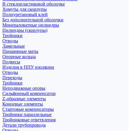
В стеклопластиковой оболочке
Хомуты для скорлупы
Полиуретановый клей
Без дополнительной оболочки
Минераловатные цилиндры
Цилиндры (скорлупы)
Тройники
Отводы
Ламельные
Прошивные маты
Опорные кольца
Подвесы
Изделия в ППУ изоляции
Отводы
Переходы
Тройники
Неподвижные опоры
Cильфонный компенсатор
Z-образные элементы
Концевые элементы
Стартовые компенсаторы
Тройники параллельные
Тройниковые ответвления
Детали трубопровода
Отводы