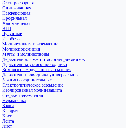
Электросварная
Оцинкованная
Нержавеющая
Профильная
Алюминиевая
ВГП
Чугунные
Из обечаек
Молниезащита и заземление
Молниеприемники
Мачты и молниеотводы
Держатели для мачт и молниеприемников
Держатели круглого проводника
Комплекты модульного заземления
Держатели проводника универсальные
Зажимы соединительные
Электролитическое заземление
Изолированная молниезащита
Стержни заземления
Нержавейка
Балки
Квадрат
Круг
Лента
Лист