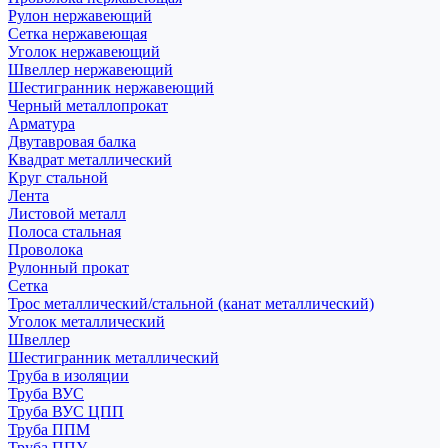
Рулон нержавеющий
Сетка нержавеющая
Уголок нержавеющий
Швеллер нержавеющий
Шестигранник нержавеющий
Черный металлопрокат
Арматура
Двутавровая балка
Квадрат металлический
Круг стальной
Лента
Листовой металл
Полоса стальная
Проволока
Рулонный прокат
Сетка
Трос металлический/стальной (канат металлический)
Уголок металлический
Швеллер
Шестигранник металлический
Труба в изоляции
Труба ВУС
Труба ВУС ЦПП
Труба ППМ
Труба ППУ