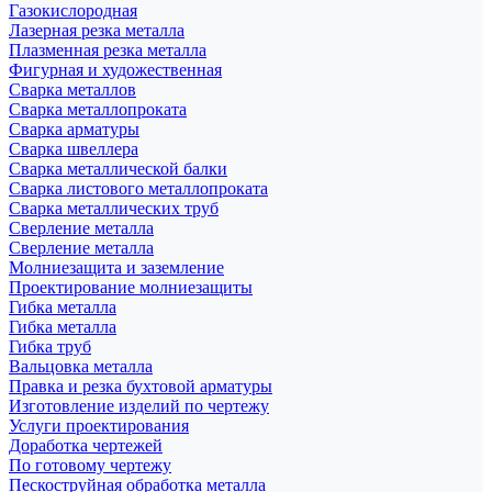
Газокислородная
Лазерная резка металла
Плазменная резка металла
Фигурная и художественная
Сварка металлов
Сварка металлопроката
Сварка арматуры
Сварка швеллера
Сварка металлической балки
Сварка листового металлопроката
Сварка металлических труб
Сверление металла
Сверление металла
Молниезащита и заземление
Проектирование молниезащиты
Гибка металла
Гибка металла
Гибка труб
Вальцовка металла
Правка и резка бухтовой арматуры
Изготовление изделий по чертежу
Услуги проектирования
Доработка чертежей
По готовому чертежу
Пескоструйная обработка металла