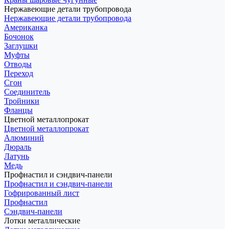
Нержавеющие детали трубопровода
Нержавеющие детали трубопровода
Американка
Бочонок
Заглушки
Муфты
Отводы
Переход
Сгон
Соединитель
Тройники
Фланцы
Цветной металлопрокат
Цветной металлопрокат
Алюминий
Дюраль
Латунь
Медь
Профнастил и сэндвич-панели
Профнастил и сэндвич-панели
Гофрированный лист
Профнастил
Сэндвич-панели
Лотки металлические