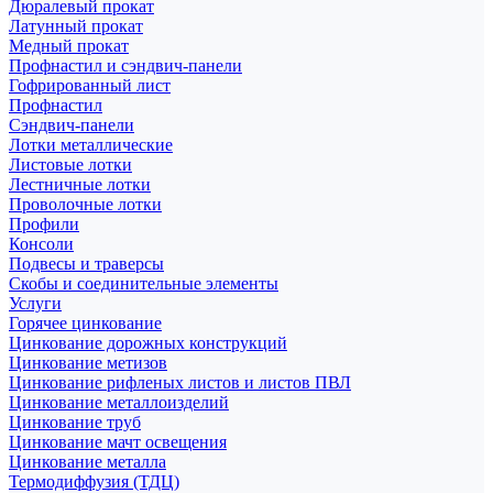
Дюралевый прокат
Латунный прокат
Медный прокат
Профнастил и сэндвич-панели
Гофрированный лист
Профнастил
Сэндвич-панели
Лотки металлические
Листовые лотки
Лестничные лотки
Проволочные лотки
Профили
Консоли
Подвесы и траверсы
Скобы и соединительные элементы
Услуги
Горячее цинкование
Цинкование дорожных конструкций
Цинкование метизов
Цинкование рифленых листов и листов ПВЛ
Цинкование металлоизделий
Цинкование труб
Цинкование мачт освещения
Цинкование металла
Термодиффузия (ТДЦ)