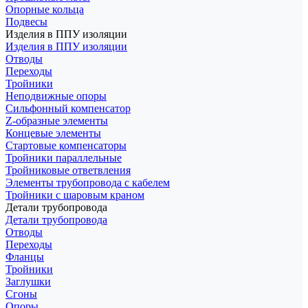
Опорные кольца
Подвесы
Изделия в ППУ изоляции
Изделия в ППУ изоляции
Отводы
Переходы
Тройники
Неподвижные опоры
Cильфонный компенсатор
Z-образные элементы
Концевые элементы
Стартовые компенсаторы
Тройники параллельные
Тройниковые ответвления
Элементы трубопровода с кабелем
Тройники с шаровым краном
Детали трубопровода
Детали трубопровода
Отводы
Переходы
Фланцы
Тройники
Заглушки
Сгоны
Опоры