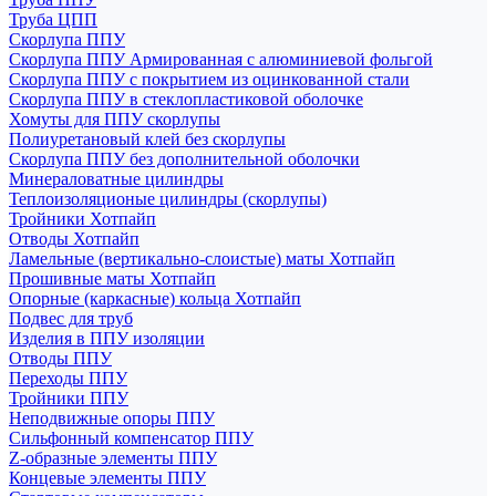
Труба ЦПП
Скорлупа ППУ
Скорлупа ППУ Армированная с алюминиевой фольгой
Скорлупа ППУ с покрытием из оцинкованной стали
Скорлупа ППУ в стеклопластиковой оболочке
Хомуты для ППУ скорлупы
Полиуретановый клей без скорлупы
Скорлупа ППУ без дополнительной оболочки
Минераловатные цилиндры
Теплоизоляционые цилиндры (скорлупы)
Тройники Хотпайп
Отводы Хотпайп
Ламельные (вертикально-слоистые) маты Хотпайп
Прошивные маты Хотпайп
Опорные (каркасные) кольца Хотпайп
Подвес для труб
Изделия в ППУ изоляции
Отводы ППУ
Переходы ППУ
Тройники ППУ
Неподвижные опоры ППУ
Cильфонный компенсатор ППУ
Z-образные элементы ППУ
Концевые элементы ППУ