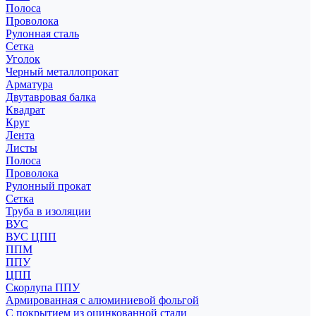
Полоса
Проволока
Рулонная сталь
Сетка
Уголок
Черный металлопрокат
Арматура
Двутавровая балка
Квадрат
Круг
Лента
Листы
Полоса
Проволока
Рулонный прокат
Сетка
Труба в изоляции
ВУС
ВУС ЦПП
ППМ
ППУ
ЦПП
Скорлупа ППУ
Армированная с алюминиевой фольгой
С покрытием из оцинкованной стали