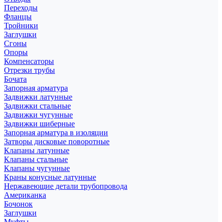
Переходы
Фланцы
Тройники
Заглушки
Сгоны
Опоры
Компенсаторы
Отрезки трубы
Бочата
Запорная арматура
Задвижки латунные
Задвижки стальные
Задвижки чугунные
Задвижки шиберные
Запорная арматура в изоляции
Затворы дисковые поворотные
Клапаны латунные
Клапаны стальные
Клапаны чугунные
Краны конусные латунные
Нержавеющие детали трубопровода
Американка
Бочонок
Заглушки
Муфты