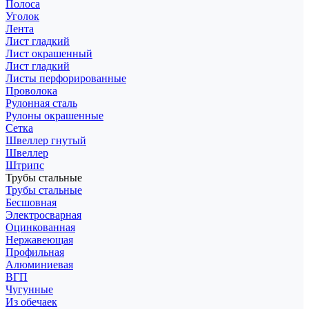
Полоса
Уголок
Лента
Лист гладкий
Лист окрашенный
Лист гладкий
Листы перфорированные
Проволока
Рулонная сталь
Рулоны окрашенные
Сетка
Швеллер гнутый
Швеллер
Штрипс
Трубы стальные
Трубы стальные
Бесшовная
Электросварная
Оцинкованная
Нержавеющая
Профильная
Алюминиевая
ВГП
Чугунные
Из обечаек