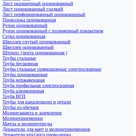
Лист окрашенный оцинкованный
Лист оцинкованный гладкий
Лист перфорированный оцинкованный
Проволока оцинкованная
Рулон оцинкованный
Рулон оцинкованный с полимерный покрытием
Сетка оцинкованная
Швеллер гнутый оцинкованный
Швеллер оцинкованный
Штрипс (лента оцинкованная )
Трубы стальные
Труба бесшовная
Трубы стальные прямошовные электросварные
Трубы оцинкованные
Труба нержавеющая
Труба профильная электросварная
Труба алюминиевая
Труба ВГП
Трубы для канализации и детали
Трубы из обечаек
Молниезащита и заземление
Молниеприемники
Мачты и молниеотводы
Держатели для мачт и молниеприемников
Держатели круглого проводника