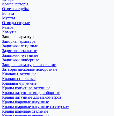
Компенсаторы
Отрезки трубы
Бочата
Муфты
Отводы гнутые
Резьба
Хомуты
Запорная арматура
Запорная арматура
Задвижки латунные
Задвижки стальные
Задвижки чугунные
Задвижки шиберные
Запорная арматура в изоляции
Затворы дисковые поворотные
Клапаны латунные
Клапаны стальные
Клапаны чугунные
Краны конусные латунные
Краны латунные водоразборные
Краны латунные для манометров
Краны шаровые латунные
Краны шаровые латунные со спуском
Краны шаровые стальные
Краны шаровые чугунные