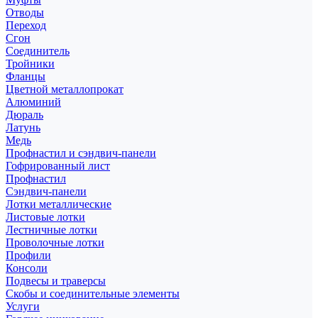
Отводы
Переход
Сгон
Соединитель
Тройники
Фланцы
Цветной металлопрокат
Алюминий
Дюраль
Латунь
Медь
Профнастил и сэндвич-панели
Гофрированный лист
Профнастил
Сэндвич-панели
Лотки металлические
Листовые лотки
Лестничные лотки
Проволочные лотки
Профили
Консоли
Подвесы и траверсы
Скобы и соединительные элементы
Услуги