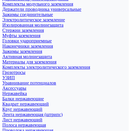
Комплекты модульного заземления
Держатели проводника универсальные
Зажимы соединительные
Электролитическое заземление
Изолированная молниезащита
Стержни заземления
Муфты заземления
Головки удароприемные
Наконечники заземления
Зажимы заземления
Активная молниезащита
Материалы для заземления
Комплекты электролитического заземления
Грозотросы
УЗИП
Уравнивание потенциалов
Аксессуары
Нержавейка
Балки нержавеющие
Квадрат нержавеющий
Круг нержавеющий
Лента нержавеющая (штрипс)
Лист нержавеющий
Полоса нержавеющая
Проволока нержавеющая