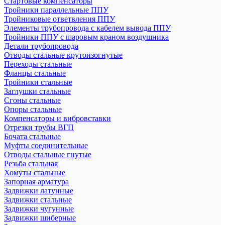
Стартовые компенсаторы
Тройники параллельные ППУ
Тройниковые ответвления ППУ
Элементы трубопровода с кабелем вывода ППУ
Тройники ППУ с шаровым краном воздушника
Детали трубопровода
Отводы стальные крутоизогнутые
Переходы стальные
Фланцы стальные
Тройники стальные
Заглушки стальные
Сгоны стальные
Опоры стальные
Компенсаторы и вибровставки
Отрезки трубы ВГП
Бочата стальные
Муфты соединительные
Отводы стальные гнутые
Резьба стальная
Хомуты стальные
Запорная арматура
Задвижки латунные
Задвижки стальные
Задвижки чугунные
Задвижки шиберные