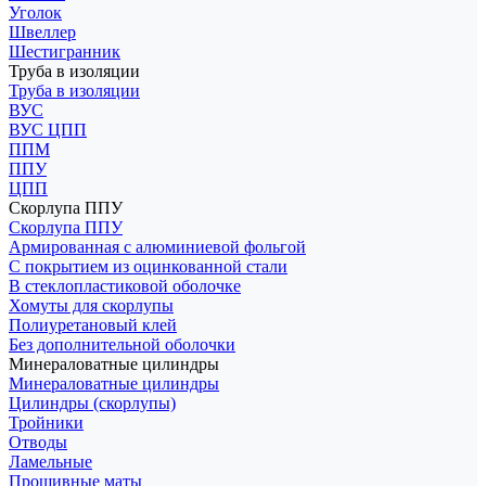
Уголок
Швеллер
Шестигранник
Труба в изоляции
Труба в изоляции
ВУС
ВУС ЦПП
ППМ
ППУ
ЦПП
Скорлупа ППУ
Скорлупа ППУ
Армированная с алюминиевой фольгой
С покрытием из оцинкованной стали
В стеклопластиковой оболочке
Хомуты для скорлупы
Полиуретановый клей
Без дополнительной оболочки
Минераловатные цилиндры
Минераловатные цилиндры
Цилиндры (скорлупы)
Тройники
Отводы
Ламельные
Прошивные маты