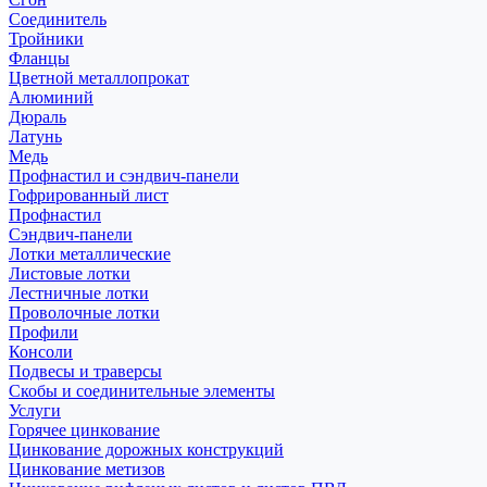
Соединитель
Тройники
Фланцы
Цветной металлопрокат
Алюминий
Дюраль
Латунь
Медь
Профнастил и сэндвич-панели
Гофрированный лист
Профнастил
Сэндвич-панели
Лотки металлические
Листовые лотки
Лестничные лотки
Проволочные лотки
Профили
Консоли
Подвесы и траверсы
Скобы и соединительные элементы
Услуги
Горячее цинкование
Цинкование дорожных конструкций
Цинкование метизов