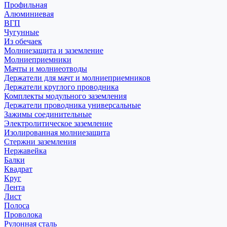
Профильная
Алюминиевая
ВГП
Чугунные
Из обечаек
Молниезащита и заземление
Молниеприемники
Мачты и молниеотводы
Держатели для мачт и молниеприемников
Держатели круглого проводника
Комплекты модульного заземления
Держатели проводника универсальные
Зажимы соединительные
Электролитическое заземление
Изолированная молниезащита
Стержни заземления
Нержавейка
Балки
Квадрат
Круг
Лента
Лист
Полоса
Проволока
Рулонная сталь