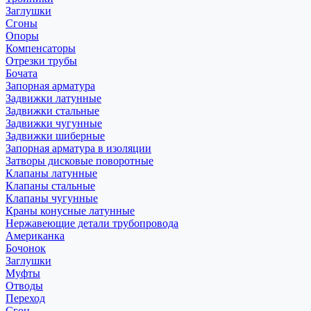
Заглушки
Сгоны
Опоры
Компенсаторы
Отрезки трубы
Бочата
Запорная арматура
Задвижки латунные
Задвижки стальные
Задвижки чугунные
Задвижки шиберные
Запорная арматура в изоляции
Затворы дисковые поворотные
Клапаны латунные
Клапаны стальные
Клапаны чугунные
Краны конусные латунные
Нержавеющие детали трубопровода
Американка
Бочонок
Заглушки
Муфты
Отводы
Переход
Сгон