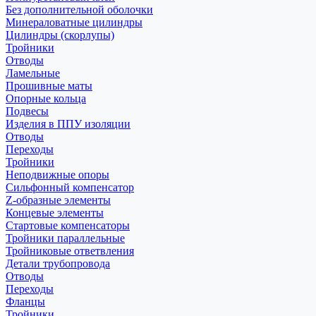
Без дополнительной оболочки
Минераловатные цилиндры
Цилиндры (скорлупы)
Тройники
Отводы
Ламельные
Прошивные маты
Опорные кольца
Подвесы
Изделия в ППУ изоляции
Отводы
Переходы
Тройники
Неподвижные опоры
Cильфонный компенсатор
Z-образные элементы
Концевые элементы
Стартовые компенсаторы
Тройники параллельные
Тройниковые ответвления
Детали трубопровода
Отводы
Переходы
Фланцы
Тройники