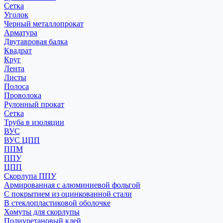
Сетка
Уголок
Черный металлопрокат
Арматура
Двутавровая балка
Квадрат
Круг
Лента
Листы
Полоса
Проволока
Рулонный прокат
Сетка
Труба в изоляции
ВУС
ВУС ЦПП
ППМ
ППУ
ЦПП
Скорлупа ППУ
Армированная с алюминиевой фольгой
С покрытием из оцинкованной стали
В стеклопластиковой оболочке
Хомуты для скорлупы
Полиуретановый клей