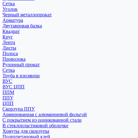
Сетка
Уголок
Черный металлопрокат
Арматура
Двутавровая балка
Квадрат
Круг
Лента
Листы
Полоса
Проволока
Рулонный прокат
Сетка
Труба в изоляции
ВУС
ВУС ЦПП
ППМ
ППУ
ЦПП
Скорлупа ППУ
Армированная с алюминиевой фольгой
С покрытием из оцинкованной стали
В стеклопластиковой оболочке
Хомуты для скорлупы
Полиуретановый клей