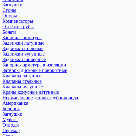
Заглушки
Сгоны
Опоры
Компенсаторы
Отрезки трубы
Бочата
Запорная арматура
Задвижки латунные
Задвижки стальные
Задвижки чугунные
Задвижки шиберные
Запорная арматура в изоляции
Затворы дисковые поворотные
Клапаны латунные
Клапаны стальные
Клапаны чугунные
Краны конусные латунные
Нержавеющие детали трубопровода
Американка
Бочонок
Заглушки
Муфты
Отводы
Переход
Сгон