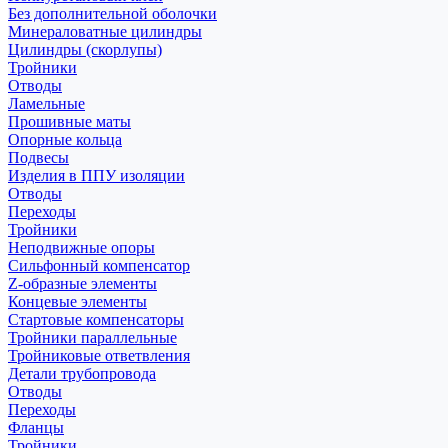
Без дополнительной оболочки
Минераловатные цилиндры
Цилиндры (скорлупы)
Тройники
Отводы
Ламельные
Прошивные маты
Опорные кольца
Подвесы
Изделия в ППУ изоляции
Отводы
Переходы
Тройники
Неподвижные опоры
Cильфонный компенсатор
Z-образные элементы
Концевые элементы
Стартовые компенсаторы
Тройники параллельные
Тройниковые ответвления
Детали трубопровода
Отводы
Переходы
Фланцы
Тройники