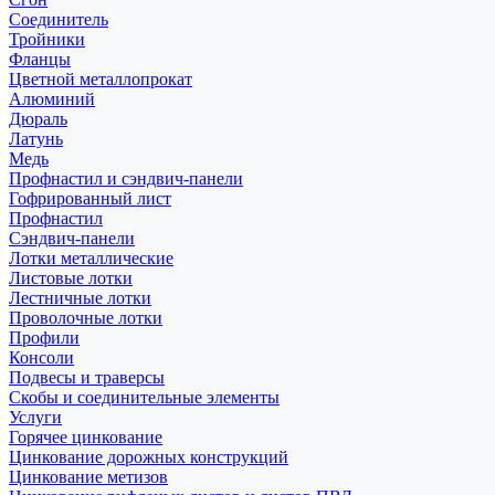
Соединитель
Тройники
Фланцы
Цветной металлопрокат
Алюминий
Дюраль
Латунь
Медь
Профнастил и сэндвич-панели
Гофрированный лист
Профнастил
Сэндвич-панели
Лотки металлические
Листовые лотки
Лестничные лотки
Проволочные лотки
Профили
Консоли
Подвесы и траверсы
Скобы и соединительные элементы
Услуги
Горячее цинкование
Цинкование дорожных конструкций
Цинкование метизов