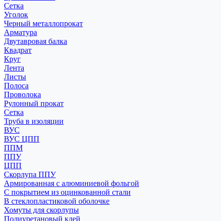
Сетка
Уголок
Черный металлопрокат
Арматура
Двутавровая балка
Квадрат
Круг
Лента
Листы
Полоса
Проволока
Рулонный прокат
Сетка
Труба в изоляции
ВУС
ВУС ЦПП
ППМ
ППУ
ЦПП
Скорлупа ППУ
Армированная с алюминиевой фольгой
С покрытием из оцинкованной стали
В стеклопластиковой оболочке
Хомуты для скорлупы
Полиуретановый клей