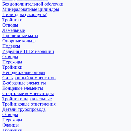
Без дополнительной оболочки
Минераловатные цилиндры
Цилиндры (скорлупы)
Тройники
Отводы
Ламельные
Прошивные маты
Опорные кольца
Подвесы
Изделия в ППУ изоляции
Отводы
Переходы
Тройники
Неподвижные опоры
Cильфонный компенсатор
Z-образные элементы
Концевые элементы
Стартовые компенсаторы
Тройники параллельные
Тройниковые ответвления
Детали трубопровода
Отводы
Переходы
Фланцы
Тройники