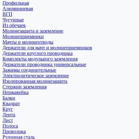
Профильная
Алюминиевая
ВГП
Чугунные
Из обечаек
Молниезащита и заземление
Молниеприемники
Мачты и молниеотводы
Держатели для мачт и молниеприемников
Держатели круглого проводника
Комплекты модульного заземления
Держатели проводника универсальные
Зажимы соединительные
Электролитическое заземление
Изолированная молниезащита
Стержни заземления
Нержавейка
Балки
Квадрат
Круг
Лента
Лист
Полоса
Проволока
Рулонная сталь