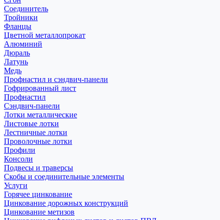
Соединитель
Тройники
Фланцы
Цветной металлопрокат
Алюминий
Дюраль
Латунь
Медь
Профнастил и сэндвич-панели
Гофрированный лист
Профнастил
Сэндвич-панели
Лотки металлические
Листовые лотки
Лестничные лотки
Проволочные лотки
Профили
Консоли
Подвесы и траверсы
Скобы и соединительные элементы
Услуги
Горячее цинкование
Цинкование дорожных конструкций
Цинкование метизов