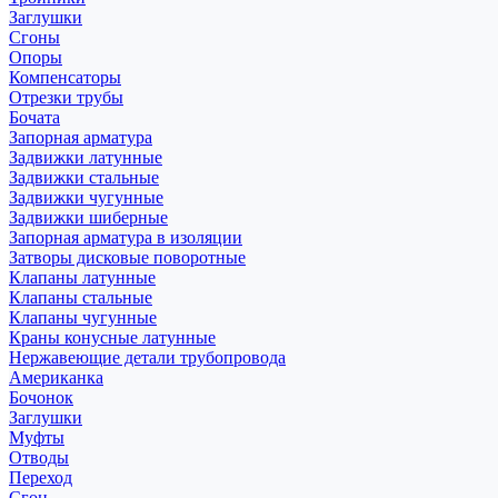
Заглушки
Сгоны
Опоры
Компенсаторы
Отрезки трубы
Бочата
Запорная арматура
Задвижки латунные
Задвижки стальные
Задвижки чугунные
Задвижки шиберные
Запорная арматура в изоляции
Затворы дисковые поворотные
Клапаны латунные
Клапаны стальные
Клапаны чугунные
Краны конусные латунные
Нержавеющие детали трубопровода
Американка
Бочонок
Заглушки
Муфты
Отводы
Переход
Сгон