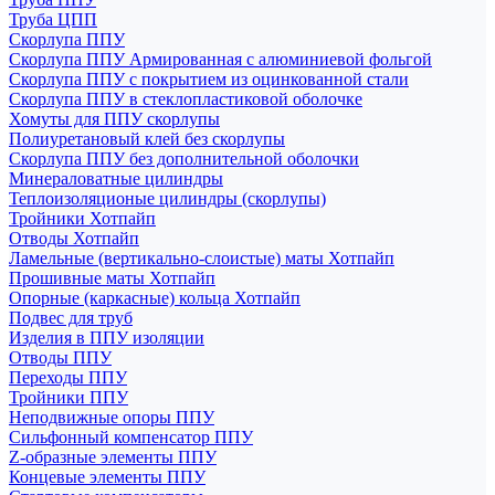
Труба ЦПП
Скорлупа ППУ
Скорлупа ППУ Армированная с алюминиевой фольгой
Скорлупа ППУ с покрытием из оцинкованной стали
Скорлупа ППУ в стеклопластиковой оболочке
Хомуты для ППУ скорлупы
Полиуретановый клей без скорлупы
Скорлупа ППУ без дополнительной оболочки
Минераловатные цилиндры
Теплоизоляционые цилиндры (скорлупы)
Тройники Хотпайп
Отводы Хотпайп
Ламельные (вертикально-слоистые) маты Хотпайп
Прошивные маты Хотпайп
Опорные (каркасные) кольца Хотпайп
Подвес для труб
Изделия в ППУ изоляции
Отводы ППУ
Переходы ППУ
Тройники ППУ
Неподвижные опоры ППУ
Cильфонный компенсатор ППУ
Z-образные элементы ППУ
Концевые элементы ППУ