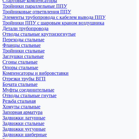
Стартовые компенсаторы
Тройники параллельные ППУ
Тройниковые ответвления ППУ
Элементы трубопровода с кабелем вывода ППУ
Тройники ППУ с шаровым краном воздушника
Детали трубопровода
Отводы стальные крутоизогнутые
Переходы стальные
Фланцы стальные
Тройники стальные
Заглушки стальные
Сгоны стальные
Опоры стальные
Компенсаторы и вибровставки
Отрезки трубы ВГП
Бочата стальные
Муфты соединительные
Отводы стальные гнутые
Резьба стальная
Хомуты стальные
Запорная арматура
Задвижки латунные
Задвижки стальные
Задвижки чугунные
Задвижки шиберные