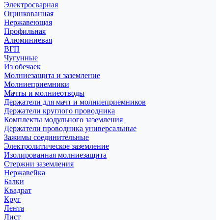
Электросварная
Оцинкованная
Нержавеющая
Профильная
Алюминиевая
ВГП
Чугунные
Из обечаек
Молниезащита и заземление
Молниеприемники
Мачты и молниеотводы
Держатели для мачт и молниеприемников
Держатели круглого проводника
Комплекты модульного заземления
Держатели проводника универсальные
Зажимы соединительные
Электролитическое заземление
Изолированная молниезащита
Стержни заземления
Нержавейка
Балки
Квадрат
Круг
Лента
Лист