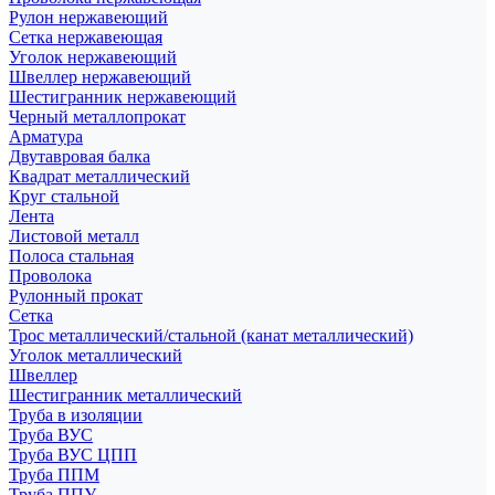
Рулон нержавеющий
Сетка нержавеющая
Уголок нержавеющий
Швеллер нержавеющий
Шестигранник нержавеющий
Черный металлопрокат
Арматура
Двутавровая балка
Квадрат металлический
Круг стальной
Лента
Листовой металл
Полоса стальная
Проволока
Рулонный прокат
Сетка
Трос металлический/стальной (канат металлический)
Уголок металлический
Швеллер
Шестигранник металлический
Труба в изоляции
Труба ВУС
Труба ВУС ЦПП
Труба ППМ
Труба ППУ