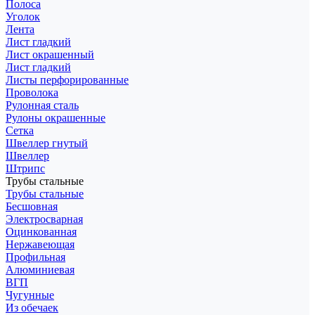
Полоса
Уголок
Лента
Лист гладкий
Лист окрашенный
Лист гладкий
Листы перфорированные
Проволока
Рулонная сталь
Рулоны окрашенные
Сетка
Швеллер гнутый
Швеллер
Штрипс
Трубы стальные
Трубы стальные
Бесшовная
Электросварная
Оцинкованная
Нержавеющая
Профильная
Алюминиевая
ВГП
Чугунные
Из обечаек