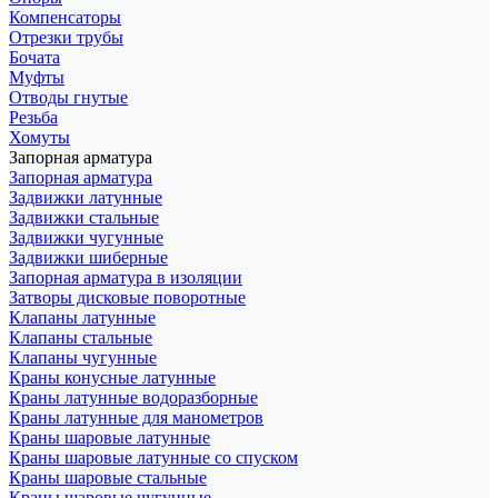
Компенсаторы
Отрезки трубы
Бочата
Муфты
Отводы гнутые
Резьба
Хомуты
Запорная арматура
Запорная арматура
Задвижки латунные
Задвижки стальные
Задвижки чугунные
Задвижки шиберные
Запорная арматура в изоляции
Затворы дисковые поворотные
Клапаны латунные
Клапаны стальные
Клапаны чугунные
Краны конусные латунные
Краны латунные водоразборные
Краны латунные для манометров
Краны шаровые латунные
Краны шаровые латунные со спуском
Краны шаровые стальные
Краны шаровые чугунные