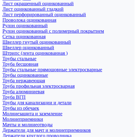
Лист окрашенный оцинкованный
Лист оцинкованный гладкий
Лист перфорированный оцинкованный
Проволока оцинкованная
Рулон оцинкованный
Рулон оцинкованный с полимерный покрытием
Сетка оцинкованная
Швеллер гнутый оцинкованный
Швеллер оцинкованный
Штрипс (лента оцинкованная )
Трубы стальные
Труба бесшовная
Трубы стальные прямошовные электросварные
Трубы оцинкованные
Труба нержавеющая
Труба профильная электросварная
Труба алюминиевая
Труба ВГП
Трубы для канализации и детали
Трубы из обечаек
Молниезащита и заземление
Молниеприемники
Мачты и молниеотводы
Держатели для мачт и молниеприемников
Держатели круглого проводника