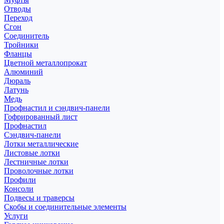
Отводы
Переход
Сгон
Соединитель
Тройники
Фланцы
Цветной металлопрокат
Алюминий
Дюраль
Латунь
Медь
Профнастил и сэндвич-панели
Гофрированный лист
Профнастил
Сэндвич-панели
Лотки металлические
Листовые лотки
Лестничные лотки
Проволочные лотки
Профили
Консоли
Подвесы и траверсы
Скобы и соединительные элементы
Услуги