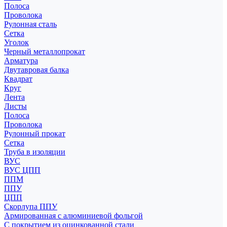
Полоса
Проволока
Рулонная сталь
Сетка
Уголок
Черный металлопрокат
Арматура
Двутавровая балка
Квадрат
Круг
Лента
Листы
Полоса
Проволока
Рулонный прокат
Сетка
Труба в изоляции
ВУС
ВУС ЦПП
ППМ
ППУ
ЦПП
Скорлупа ППУ
Армированная с алюминиевой фольгой
С покрытием из оцинкованной стали