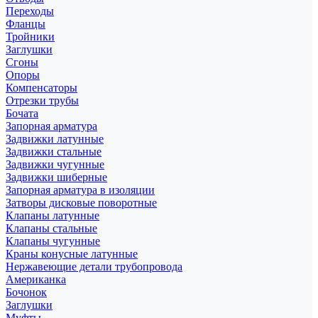
Переходы
Фланцы
Тройники
Заглушки
Сгоны
Опоры
Компенсаторы
Отрезки трубы
Бочата
Запорная арматура
Задвижки латунные
Задвижки стальные
Задвижки чугунные
Задвижки шиберные
Запорная арматура в изоляции
Затворы дисковые поворотные
Клапаны латунные
Клапаны стальные
Клапаны чугунные
Краны конусные латунные
Нержавеющие детали трубопровода
Американка
Бочонок
Заглушки
Муфты