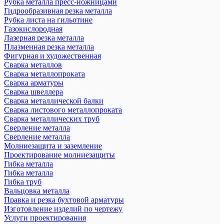
Рубка металла пресс-ножницами
Гидрообразивная резка металла
Рубка листа на гильотине
Газокислородная
Лазерная резка металла
Плазменная резка металла
Фигурная и художественная
Сварка металлов
Сварка металлопроката
Сварка арматуры
Сварка швеллера
Сварка металлической балки
Сварка листового металлопроката
Сварка металлических труб
Сверление металла
Сверление металла
Молниезащита и заземление
Проектирование молниезащиты
Гибка металла
Гибка металла
Гибка труб
Вальцовка металла
Правка и резка бухтовой арматуры
Изготовление изделий по чертежу
Услуги проектирования