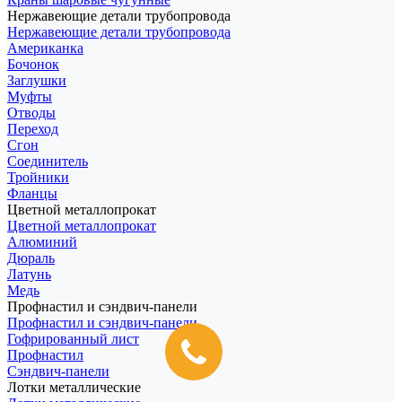
Нержавеющие детали трубопровода
Нержавеющие детали трубопровода
Американка
Бочонок
Заглушки
Муфты
Отводы
Переход
Сгон
Соединитель
Тройники
Фланцы
Цветной металлопрокат
Цветной металлопрокат
Алюминий
Дюраль
Латунь
Медь
Профнастил и сэндвич-панели
Профнастил и сэндвич-панели
Гофрированный лист
Профнастил
Сэндвич-панели
Лотки металлические