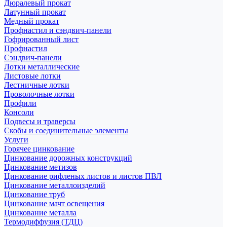
Дюралевый прокат
Латунный прокат
Медный прокат
Профнастил и сэндвич-панели
Гофрированный лист
Профнастил
Сэндвич-панели
Лотки металлические
Листовые лотки
Лестничные лотки
Проволочные лотки
Профили
Консоли
Подвесы и траверсы
Скобы и соединительные элементы
Услуги
Горячее цинкование
Цинкование дорожных конструкций
Цинкование метизов
Цинкование рифленых листов и листов ПВЛ
Цинкование металлоизделий
Цинкование труб
Цинкование мачт освещения
Цинкование металла
Термодиффузия (ТДЦ)