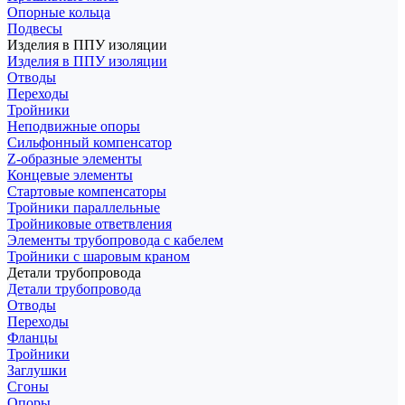
Опорные кольца
Подвесы
Изделия в ППУ изоляции
Изделия в ППУ изоляции
Отводы
Переходы
Тройники
Неподвижные опоры
Cильфонный компенсатор
Z-образные элементы
Концевые элементы
Стартовые компенсаторы
Тройники параллельные
Тройниковые ответвления
Элементы трубопровода с кабелем
Тройники с шаровым краном
Детали трубопровода
Детали трубопровода
Отводы
Переходы
Фланцы
Тройники
Заглушки
Сгоны
Опоры