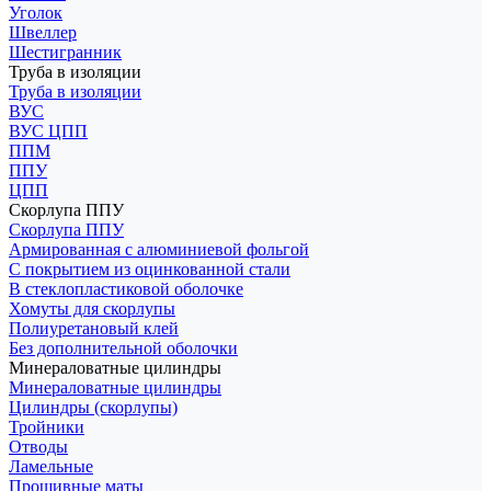
Уголок
Швеллер
Шестигранник
Труба в изоляции
Труба в изоляции
ВУС
ВУС ЦПП
ППМ
ППУ
ЦПП
Скорлупа ППУ
Скорлупа ППУ
Армированная с алюминиевой фольгой
С покрытием из оцинкованной стали
В стеклопластиковой оболочке
Хомуты для скорлупы
Полиуретановый клей
Без дополнительной оболочки
Минераловатные цилиндры
Минераловатные цилиндры
Цилиндры (скорлупы)
Тройники
Отводы
Ламельные
Прошивные маты