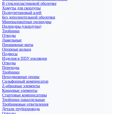
В стеклопластиковой оболочке
Хомуты для скорлупы
Полиуретановый клей
Без дополнительной оболочки
Минераловатные цилиндры
Цилиндры (скорлупы)
Тройники
Отводы
Ламельные
Прошивные маты
Опорные кольца
Подвесы
Изделия в ППУ изоляции
Отводы
Переходы
Тройники
Неподвижные опоры
Cильфонный компенсатор
Z-образные элементы
Концевые элементы
Стартовые компенсаторы
Тройники параллельные
Тройниковые ответвления
Детали трубопровода
Отводы