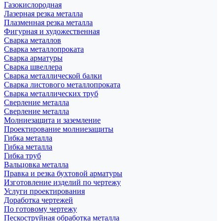
Газокислородная
Лазерная резка металла
Плазменная резка металла
Фигурная и художественная
Сварка металлов
Сварка металлопроката
Сварка арматуры
Сварка швеллера
Сварка металлической балки
Сварка листового металлопроката
Сварка металлических труб
Сверление металла
Сверление металла
Молниезащита и заземление
Проектирование молниезащиты
Гибка металла
Гибка металла
Гибка труб
Вальцовка металла
Правка и резка бухтовой арматуры
Изготовление изделий по чертежу
Услуги проектирования
Доработка чертежей
По готовому чертежу
Пескоструйная обработка металла