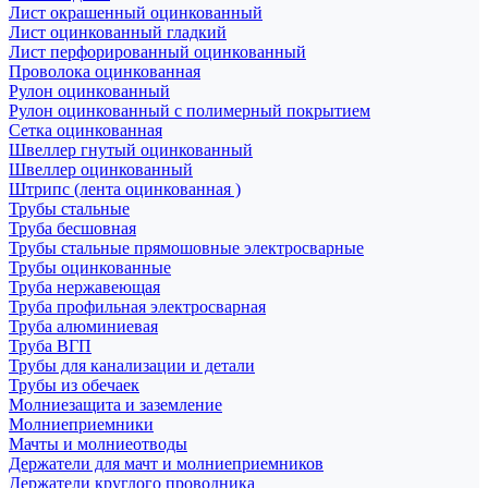
Лист окрашенный оцинкованный
Лист оцинкованный гладкий
Лист перфорированный оцинкованный
Проволока оцинкованная
Рулон оцинкованный
Рулон оцинкованный с полимерный покрытием
Сетка оцинкованная
Швеллер гнутый оцинкованный
Швеллер оцинкованный
Штрипс (лента оцинкованная )
Трубы стальные
Труба бесшовная
Трубы стальные прямошовные электросварные
Трубы оцинкованные
Труба нержавеющая
Труба профильная электросварная
Труба алюминиевая
Труба ВГП
Трубы для канализации и детали
Трубы из обечаек
Молниезащита и заземление
Молниеприемники
Мачты и молниеотводы
Держатели для мачт и молниеприемников
Держатели круглого проводника