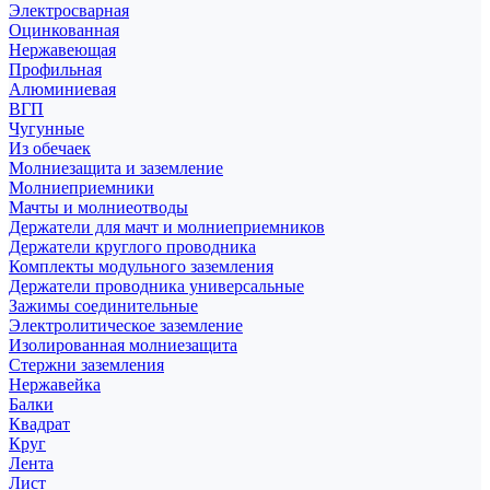
Электросварная
Оцинкованная
Нержавеющая
Профильная
Алюминиевая
ВГП
Чугунные
Из обечаек
Молниезащита и заземление
Молниеприемники
Мачты и молниеотводы
Держатели для мачт и молниеприемников
Держатели круглого проводника
Комплекты модульного заземления
Держатели проводника универсальные
Зажимы соединительные
Электролитическое заземление
Изолированная молниезащита
Стержни заземления
Нержавейка
Балки
Квадрат
Круг
Лента
Лист