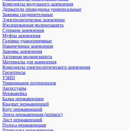
Комплекты модульного заземления
Держатели проводника универсальные
Зажимы соединительные
Электролитическое заземление
Изолированная молниезащита
Стержни заземления
Муфты заземления
Головки удароприемные
Наконечники заземления
Зажимы заземления
Активная молниезащита
Материалы для заземления
Комплекты электролитического заземления
Грозотросы
УЗИП
Уравнивание потенциалов
Аксессуары
Нержавейка
Балки нержавеющие
Квадрат нержавеющий
Круг нержавеющий
Лента нержавеющая (штрипс)
Лист нержавеющий
Полоса нержавеющая
Проволока нержавеющая