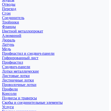
Отводы
Переход
Сгон
Соединитель
Тройники
Фланцы
Цветной металлопрокат
Алюминий
Дюраль
Латунь
Медь
Профнастил и сэндвич-панели
Гофрированный лист
Профнастил
Сэндвич-панели
Лотки металлические
Листовые лотки
Лестничные лотки
Проволочные лотки
Профили
Консоли
Подвесы и траверсы
Скобы и соединительные элементы
Услуги