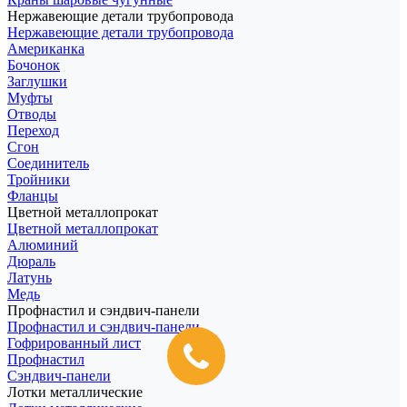
Нержавеющие детали трубопровода
Нержавеющие детали трубопровода
Американка
Бочонок
Заглушки
Муфты
Отводы
Переход
Сгон
Соединитель
Тройники
Фланцы
Цветной металлопрокат
Цветной металлопрокат
Алюминий
Дюраль
Латунь
Медь
Профнастил и сэндвич-панели
Профнастил и сэндвич-панели
Гофрированный лист
Профнастил
Сэндвич-панели
Лотки металлические