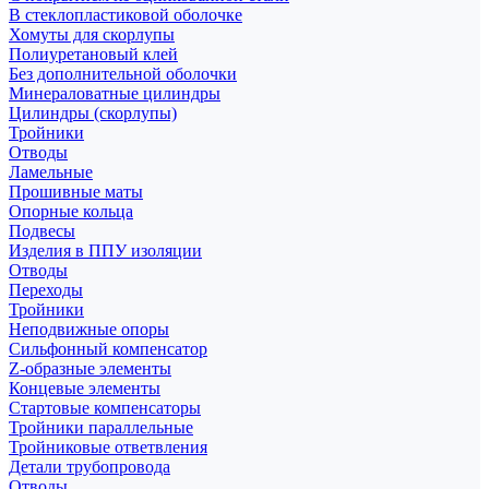
В стеклопластиковой оболочке
Хомуты для скорлупы
Полиуретановый клей
Без дополнительной оболочки
Минераловатные цилиндры
Цилиндры (скорлупы)
Тройники
Отводы
Ламельные
Прошивные маты
Опорные кольца
Подвесы
Изделия в ППУ изоляции
Отводы
Переходы
Тройники
Неподвижные опоры
Cильфонный компенсатор
Z-образные элементы
Концевые элементы
Стартовые компенсаторы
Тройники параллельные
Тройниковые ответвления
Детали трубопровода
Отводы