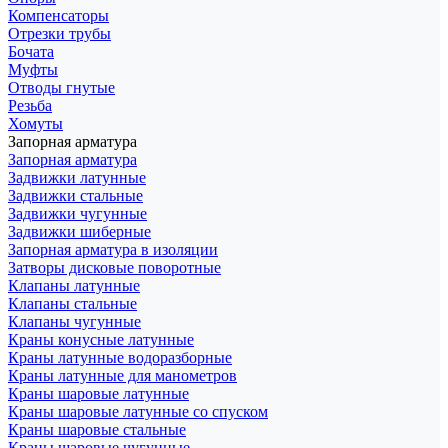
Компенсаторы
Отрезки трубы
Бочата
Муфты
Отводы гнутые
Резьба
Хомуты
Запорная арматура
Запорная арматура
Задвижки латунные
Задвижки стальные
Задвижки чугунные
Задвижки шиберные
Запорная арматура в изоляции
Затворы дисковые поворотные
Клапаны латунные
Клапаны стальные
Клапаны чугунные
Краны конусные латунные
Краны латунные водоразборные
Краны латунные для манометров
Краны шаровые латунные
Краны шаровые латунные со спуском
Краны шаровые стальные
Краны шаровые чугунные