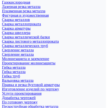
Газокислородная
Лазерная резка металла
Плазменная резка металла
Фигурная и художественная
Сварка металлов
Сварка металлопроката
Сварка арматуры
Сварка швеллера
Сварка металлической балки
Сварка листового металлопроката
Сварка металлических труб
Сверление металла
Сверление металла
Молниезащита и заземление
Проектирование молниезащиты
Гибка металла
Гибка металла
Гибка труб
Вальцовка металла
Правка и резка бухтовой арматуры
Изготовление изделий по чертежу
Услуги проектирования
Доработка чертежей
По готовому чертежу
Пескоструйная обработка металла