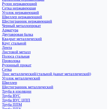
Рулон нержавеющий
Сетка нержавеющая
Уголок нержавеющий
Швеллер нержавеющий
Шестигранник нержавеющий
Черный металлопрокат
Арматура
Двутавровая балка
Квадрат металлический
Круг стальной
Лента
Листовой металл
Полоса стальная
Проволока
Рулонный прокат
Сетка
Трос металлический/стальной (канат металлический)
Уголок металлический
Швеллер
Шестигранник металлический
Труба в изоляции
Труба ВУС
Труба ВУС ЦПП
Труба ППМ
Труба ППУ