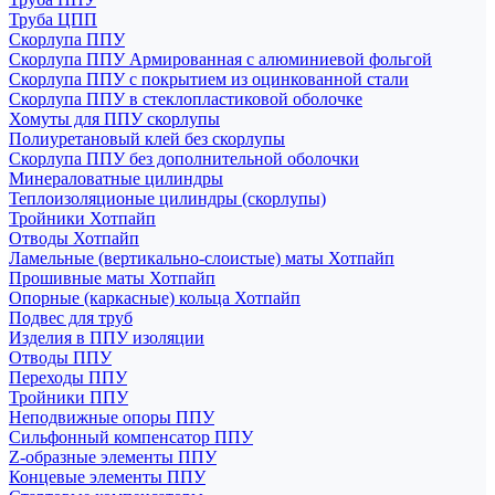
Труба ЦПП
Скорлупа ППУ
Скорлупа ППУ Армированная с алюминиевой фольгой
Скорлупа ППУ с покрытием из оцинкованной стали
Скорлупа ППУ в стеклопластиковой оболочке
Хомуты для ППУ скорлупы
Полиуретановый клей без скорлупы
Скорлупа ППУ без дополнительной оболочки
Минераловатные цилиндры
Теплоизоляционые цилиндры (скорлупы)
Тройники Хотпайп
Отводы Хотпайп
Ламельные (вертикально-слоистые) маты Хотпайп
Прошивные маты Хотпайп
Опорные (каркасные) кольца Хотпайп
Подвес для труб
Изделия в ППУ изоляции
Отводы ППУ
Переходы ППУ
Тройники ППУ
Неподвижные опоры ППУ
Cильфонный компенсатор ППУ
Z-образные элементы ППУ
Концевые элементы ППУ