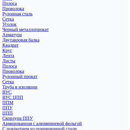
Полоса
Проволока
Рулонная сталь
Сетка
Уголок
Черный металлопрокат
Арматура
Двутавровая балка
Квадрат
Круг
Лента
Листы
Полоса
Проволока
Рулонный прокат
Сетка
Труба в изоляции
ВУС
ВУС ЦПП
ППМ
ППУ
ЦПП
Скорлупа ППУ
Армированная с алюминиевой фольгой
С покрытием из оцинкованной стали