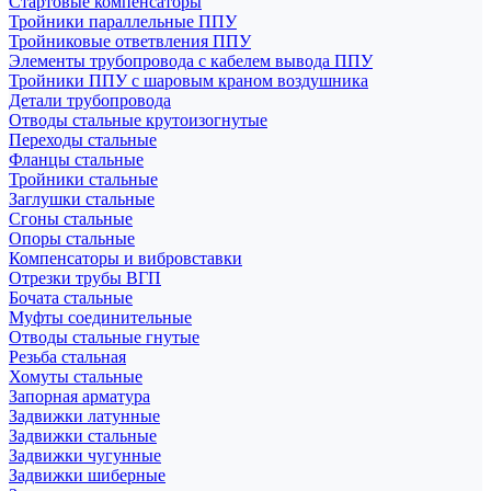
Стартовые компенсаторы
Тройники параллельные ППУ
Тройниковые ответвления ППУ
Элементы трубопровода с кабелем вывода ППУ
Тройники ППУ с шаровым краном воздушника
Детали трубопровода
Отводы стальные крутоизогнутые
Переходы стальные
Фланцы стальные
Тройники стальные
Заглушки стальные
Сгоны стальные
Опоры стальные
Компенсаторы и вибровставки
Отрезки трубы ВГП
Бочата стальные
Муфты соединительные
Отводы стальные гнутые
Резьба стальная
Хомуты стальные
Запорная арматура
Задвижки латунные
Задвижки стальные
Задвижки чугунные
Задвижки шиберные