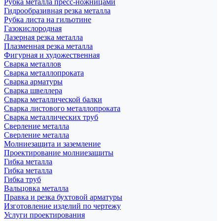
Рубка металла пресс-ножницами
Гидрообразивная резка металла
Рубка листа на гильотине
Газокислородная
Лазерная резка металла
Плазменная резка металла
Фигурная и художественная
Сварка металлов
Сварка металлопроката
Сварка арматуры
Сварка швеллера
Сварка металлической балки
Сварка листового металлопроката
Сварка металлических труб
Сверление металла
Сверление металла
Молниезащита и заземление
Проектирование молниезащиты
Гибка металла
Гибка металла
Гибка труб
Вальцовка металла
Правка и резка бухтовой арматуры
Изготовление изделий по чертежу
Услуги проектирования