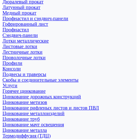
Дюралевый прокат
Латунный прокат
Медный прокат
Профнастил и сэндвич-панели
Гофрированный лист
Профнастил
Сэндвич-панели
Лотки металлические
Листовые лотки
Лестничные лотки
Проволочные лотки
Профили
Консоли
Подвесы и траверсы
Скобы и соединительные элементы
Услуги
Горячее цинкование
Цинкование дорожных конструкций
Цинкование метизов
Цинкование рифленых листов и листов ПВЛ
Цинкование металлоизделий
Цинкование труб
Цинкование мачт освещения
Цинкование металла
Термодиффузия (ТДЦ)