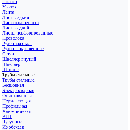
Полоса
Уголок
Лента
Лист гладкий
Лист окрашенный
Лист гладкий
Листы перфорированные
Проволока
Рулонная сталь
Рулоны окрашенные
Сетка
Швеллер гнутый
Швеллер
Штрипс
Трубы стальные
Трубы стальные
Бесшовная
Электросварная
Оцинкованная
Нержавеющая
Профильная
Алюминиевая
ВГП
Чугунные
Из обечаек