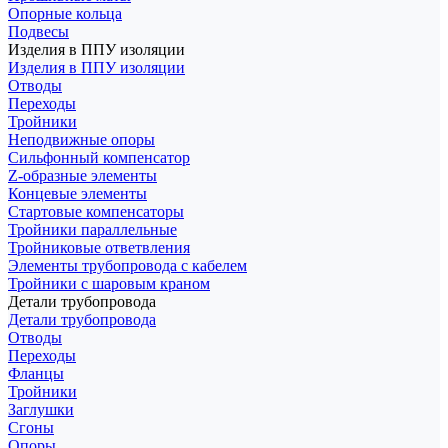
Опорные кольца
Подвесы
Изделия в ППУ изоляции
Изделия в ППУ изоляции
Отводы
Переходы
Тройники
Неподвижные опоры
Cильфонный компенсатор
Z-образные элементы
Концевые элементы
Стартовые компенсаторы
Тройники параллельные
Тройниковые ответвления
Элементы трубопровода с кабелем
Тройники с шаровым краном
Детали трубопровода
Детали трубопровода
Отводы
Переходы
Фланцы
Тройники
Заглушки
Сгоны
Опоры