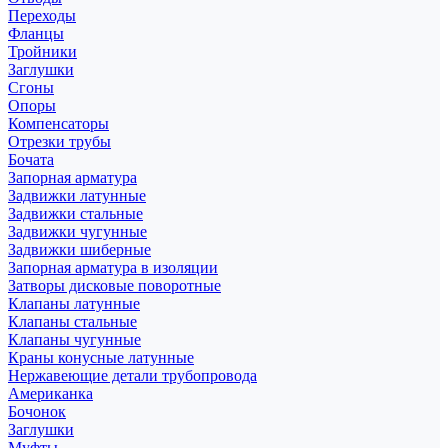
Переходы
Фланцы
Тройники
Заглушки
Сгоны
Опоры
Компенсаторы
Отрезки трубы
Бочата
Запорная арматура
Задвижки латунные
Задвижки стальные
Задвижки чугунные
Задвижки шиберные
Запорная арматура в изоляции
Затворы дисковые поворотные
Клапаны латунные
Клапаны стальные
Клапаны чугунные
Краны конусные латунные
Нержавеющие детали трубопровода
Американка
Бочонок
Заглушки
Муфты