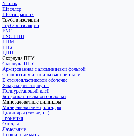
Уголок
Швеллер
Шестигранник
Труба в изоляции
Труба в изоляции
ВУС
ВУС ЦПП
ППМ
ППУ
ЦПП
Скорлупа ППУ
Скорлупа ППУ
Армированная с алюминиевой фольгой
С покрытием из оцинкованной стали
В стеклопластиковой оболочке
Хомуты для скорлупы
Полиуретановый клей
Без дополнительной оболочки
Минераловатные цилиндры
Минераловатные цилиндры
Цилиндры (скорлупы)
Тройники
Отводы
Ламельные
Прошивные маты