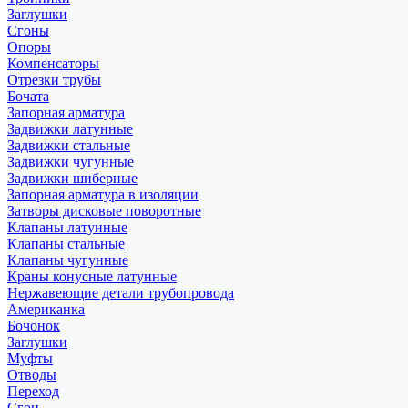
Заглушки
Сгоны
Опоры
Компенсаторы
Отрезки трубы
Бочата
Запорная арматура
Задвижки латунные
Задвижки стальные
Задвижки чугунные
Задвижки шиберные
Запорная арматура в изоляции
Затворы дисковые поворотные
Клапаны латунные
Клапаны стальные
Клапаны чугунные
Краны конусные латунные
Нержавеющие детали трубопровода
Американка
Бочонок
Заглушки
Муфты
Отводы
Переход
Сгон