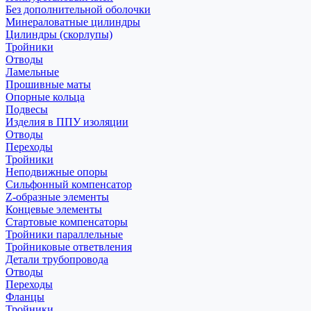
Без дополнительной оболочки
Минераловатные цилиндры
Цилиндры (скорлупы)
Тройники
Отводы
Ламельные
Прошивные маты
Опорные кольца
Подвесы
Изделия в ППУ изоляции
Отводы
Переходы
Тройники
Неподвижные опоры
Cильфонный компенсатор
Z-образные элементы
Концевые элементы
Стартовые компенсаторы
Тройники параллельные
Тройниковые ответвления
Детали трубопровода
Отводы
Переходы
Фланцы
Тройники