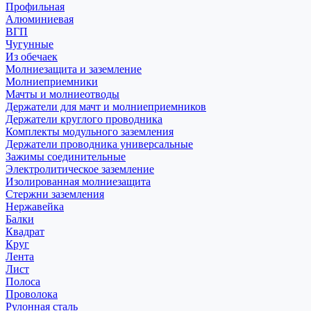
Профильная
Алюминиевая
ВГП
Чугунные
Из обечаек
Молниезащита и заземление
Молниеприемники
Мачты и молниеотводы
Держатели для мачт и молниеприемников
Держатели круглого проводника
Комплекты модульного заземления
Держатели проводника универсальные
Зажимы соединительные
Электролитическое заземление
Изолированная молниезащита
Стержни заземления
Нержавейка
Балки
Квадрат
Круг
Лента
Лист
Полоса
Проволока
Рулонная сталь