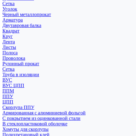
Сетка
Уголок
Черный металлопрокат
Арматура
Двутавровая балка
Квадрат
Круг
Лента
Листы
Полоса
Проволока
Рулонный прокат
Сетка
Труба в изоляции
ВУС
ВУС ЦПП
ППМ
ППУ
ЦПП
Скорлупа ППУ
Армированная с алюминиевой фольгой
С покрытием из оцинкованной стали
В стеклопластиковой оболочке
Хомуты для скорлупы
Полиуретановый клей