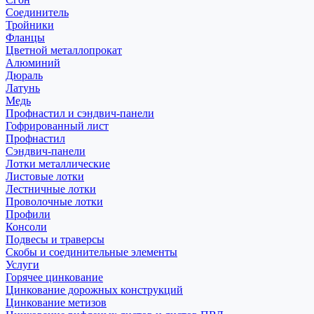
Соединитель
Тройники
Фланцы
Цветной металлопрокат
Алюминий
Дюраль
Латунь
Медь
Профнастил и сэндвич-панели
Гофрированный лист
Профнастил
Сэндвич-панели
Лотки металлические
Листовые лотки
Лестничные лотки
Проволочные лотки
Профили
Консоли
Подвесы и траверсы
Скобы и соединительные элементы
Услуги
Горячее цинкование
Цинкование дорожных конструкций
Цинкование метизов