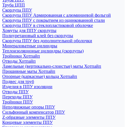
Труба ЦПП
Скорлупа ППУ
Скорлупа ППУ Армированная с алюминиевой фольгой
Скорлупа ППУ с покрытием из оцинкованной стали
Скорлупа ППУ в стеклопластиковой оболочке
Хомуты для ППУ скорлупы
Полиуретановый клей без скорлупы
Скорлупа ППУ без дополнительной оболочки
Минераловатные цилиндры
Теплоизоляционые цилиндры (скорлупы)
Тройники Хотпайп
Отводы Хотпайп
Ламельные (вертикально-слоистые) маты Хотпайп
Прошивные маты Хотпайп
Опорные (каркасные) кольца Хотпайп
Подвес для труб
Изделия в ППУ изоляции
Отводы ППУ
Переходы ППУ
Тройники ППУ
Неподвижные опоры ППУ
Cильфонный компенсатор ППУ
Z-образные элементы ППУ
Концевые элементы ППУ