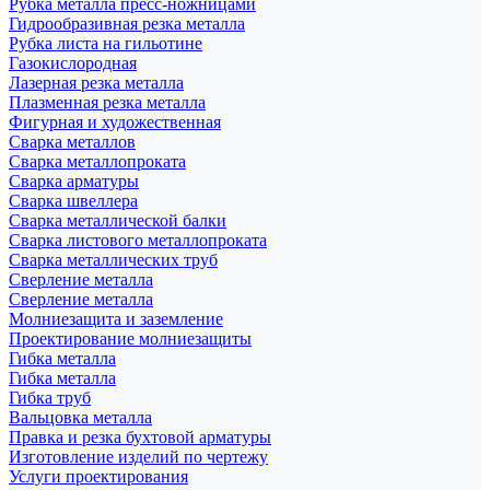
Рубка металла пресс-ножницами
Гидрообразивная резка металла
Рубка листа на гильотине
Газокислородная
Лазерная резка металла
Плазменная резка металла
Фигурная и художественная
Сварка металлов
Сварка металлопроката
Сварка арматуры
Сварка швеллера
Сварка металлической балки
Сварка листового металлопроката
Сварка металлических труб
Сверление металла
Сверление металла
Молниезащита и заземление
Проектирование молниезащиты
Гибка металла
Гибка металла
Гибка труб
Вальцовка металла
Правка и резка бухтовой арматуры
Изготовление изделий по чертежу
Услуги проектирования