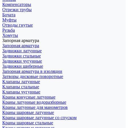
Компенсаторы
Отрезки трубы
Бочата
Муфты
Отводы гнутые
Резьба
Хомуты
Запорная арматура
Запорная арматура
Задвижки латунные
Задвижки стальные
Задвижки чугунные
Задвижки шиберные
Запорная арматура в изоляции
Затворы дисковые поворотные
Клапаны латунные
Клапаны стальные
Клапаны чугунные
Краны конусные латунные
Краны латунные водоразборные
Краны латунные для манометров
Краны шаровые латунные
Краны шаровые латунные со спуском
Краны шаровые стальные
Краны шаровые чугунные