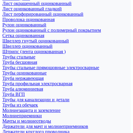
Лист окрашенный оцинкованный
Лист оцинкованный гладкий
Лист перфорированный оцинкованный
Проволока оцинкованная
Рулон оцинкованный
Рулон оцинкованный с полимерный покрытием
Сетка оцинкованная
Швеллер гнутый оцинкованный
Швеллер оцинкованный
Штрипс (лента оцинкованная )
Трубы стальные
Труба бесшовная
Трубы стальные прямошовные электросварные
Трубы оцинкованные
Труба нержавеющая
Труба профильная электросварная
Труба алюминиевая
Труба ВГП
Трубы для канализации и детали
Трубы из обечаек
Молниезащита и заземление
Молниеприемники
Мачты и молниеотводы
Держатели для мачт и молниеприемников
Держатели круглого проводника