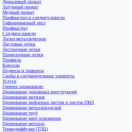
Дюралевый прокат
Латунный прокат
Медный прокат
Профнастил и сэндвич-панели
Гофрированный лист
Профнастил
Сэндвич-панели
Лотки металлические
Листовые лотки
Лестничные лотки
Проволочные лотки
Профили
Консоли
Подвесы и траверсы
Скобы и соединительные элементы
Услуги
Горячее цинкование
Цинкование дорожных конструкций
Цинкование метизов
Цинкование рифленых листов и листов ПВЛ
Цинкование металлоизделий
Цинкование труб
Цинкование мачт освещения
Цинкование металла
Термодиффузия (ТДЦ)