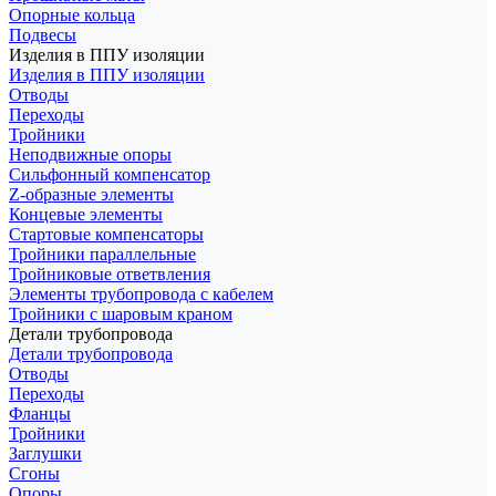
Опорные кольца
Подвесы
Изделия в ППУ изоляции
Изделия в ППУ изоляции
Отводы
Переходы
Тройники
Неподвижные опоры
Cильфонный компенсатор
Z-образные элементы
Концевые элементы
Стартовые компенсаторы
Тройники параллельные
Тройниковые ответвления
Элементы трубопровода с кабелем
Тройники с шаровым краном
Детали трубопровода
Детали трубопровода
Отводы
Переходы
Фланцы
Тройники
Заглушки
Сгоны
Опоры