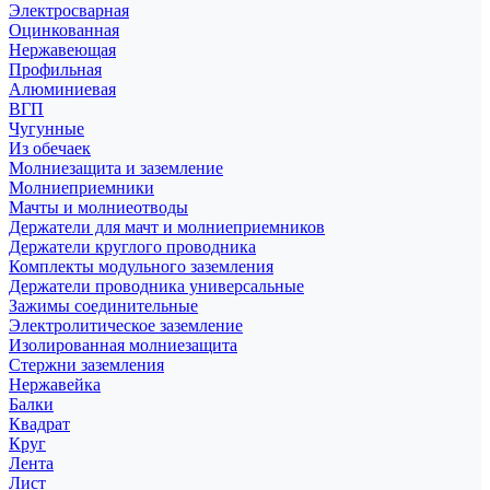
Электросварная
Оцинкованная
Нержавеющая
Профильная
Алюминиевая
ВГП
Чугунные
Из обечаек
Молниезащита и заземление
Молниеприемники
Мачты и молниеотводы
Держатели для мачт и молниеприемников
Держатели круглого проводника
Комплекты модульного заземления
Держатели проводника универсальные
Зажимы соединительные
Электролитическое заземление
Изолированная молниезащита
Стержни заземления
Нержавейка
Балки
Квадрат
Круг
Лента
Лист