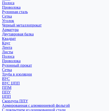
Полоса
Проволока
Рулонная сталь
Сетка
Уголок
Черный металлопрокат
Арматура
Двутавровая балка
Квадрат
Круг
Лента
Листы
Полоса
Проволока
Рулонный прокат
Сетка
Труба в изоляции
ВУС
ВУС ЦПП
ППМ
ППУ
ЦПП
Скорлупа ППУ
Армированная с алюминиевой фольгой
С покрытием из оцинкованной стали