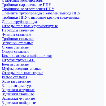
Стартовые компенсаторы
Тройники параллельные ППУ
Тройниковые ответвления ППУ
Элементы трубопровода с кабелем вывода ППУ
Тройники ППУ с шаровым краном воздушника
Детали трубопровода
Отводы стальные крутоизогнутые
Переходы стальные
Фланцы стальные
Тройники стальные
Заглушки стальные
Сгоны стальные
Опоры стальные
Компенсаторы и вибровставки
Отрезки трубы ВГП
Бочата стальные
Муфты соединительные
Отводы стальные гнутые
Резьба стальная
Хомуты стальные
Запорная арматура
Задвижки латунные
Задвижки стальные
Задвижки чугунные
Задвижки шиберные