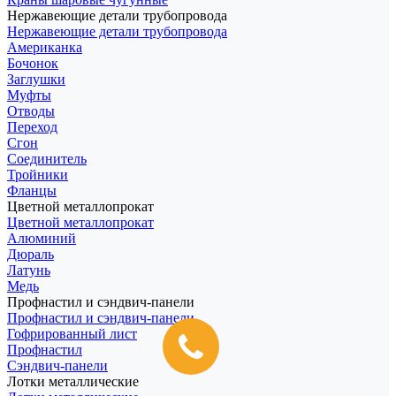
Нержавеющие детали трубопровода
Нержавеющие детали трубопровода
Американка
Бочонок
Заглушки
Муфты
Отводы
Переход
Сгон
Соединитель
Тройники
Фланцы
Цветной металлопрокат
Цветной металлопрокат
Алюминий
Дюраль
Латунь
Медь
Профнастил и сэндвич-панели
Профнастил и сэндвич-панели
Гофрированный лист
Профнастил
Сэндвич-панели
Лотки металлические