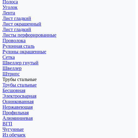
Полоса
Уголок
Лента
Лист гладкий
Лист окрашенный
Лист гладкий
Листы перфорированные
Проволока
Рулонная сталь
Рулоны окрашенные
Сетка
Швеллер гнутый
Швеллер
Штрипс
Трубы стальные
Трубы стальные
Бесшовная
Электросварная
Оцинкованная
Нержавеющая
Профильная
Алюминиевая
ВГП
Чугунные
Из обечаек