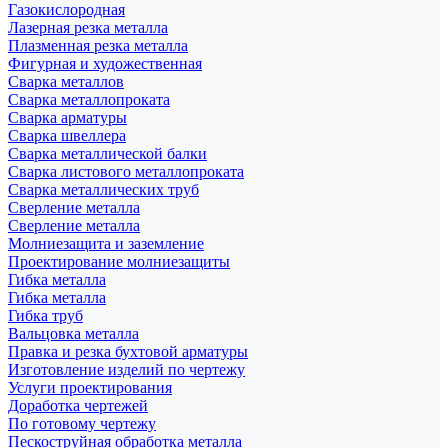
Газокислородная
Лазерная резка металла
Плазменная резка металла
Фигурная и художественная
Сварка металлов
Сварка металлопроката
Сварка арматуры
Сварка швеллера
Сварка металлической балки
Сварка листового металлопроката
Сварка металлических труб
Сверление металла
Сверление металла
Молниезащита и заземление
Проектирование молниезащиты
Гибка металла
Гибка металла
Гибка труб
Вальцовка металла
Правка и резка бухтовой арматуры
Изготовление изделий по чертежу
Услуги проектирования
Доработка чертежей
По готовому чертежу
Пескоструйная обработка металла