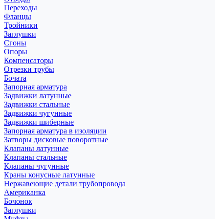
Переходы
Фланцы
Тройники
Заглушки
Сгоны
Опоры
Компенсаторы
Отрезки трубы
Бочата
Запорная арматура
Задвижки латунные
Задвижки стальные
Задвижки чугунные
Задвижки шиберные
Запорная арматура в изоляции
Затворы дисковые поворотные
Клапаны латунные
Клапаны стальные
Клапаны чугунные
Краны конусные латунные
Нержавеющие детали трубопровода
Американка
Бочонок
Заглушки
Муфты