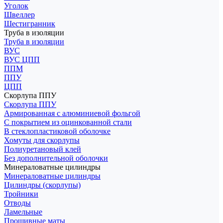
Уголок
Швеллер
Шестигранник
Труба в изоляции
Труба в изоляции
ВУС
ВУС ЦПП
ППМ
ППУ
ЦПП
Скорлупа ППУ
Скорлупа ППУ
Армированная с алюминиевой фольгой
С покрытием из оцинкованной стали
В стеклопластиковой оболочке
Хомуты для скорлупы
Полиуретановый клей
Без дополнительной оболочки
Минераловатные цилиндры
Минераловатные цилиндры
Цилиндры (скорлупы)
Тройники
Отводы
Ламельные
Прошивные маты