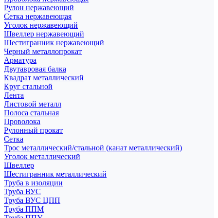
Рулон нержавеющий
Сетка нержавеющая
Уголок нержавеющий
Швеллер нержавеющий
Шестигранник нержавеющий
Черный металлопрокат
Арматура
Двутавровая балка
Квадрат металлический
Круг стальной
Лента
Листовой металл
Полоса стальная
Проволока
Рулонный прокат
Сетка
Трос металлический/стальной (канат металлический)
Уголок металлический
Швеллер
Шестигранник металлический
Труба в изоляции
Труба ВУС
Труба ВУС ЦПП
Труба ППМ
Труба ППУ