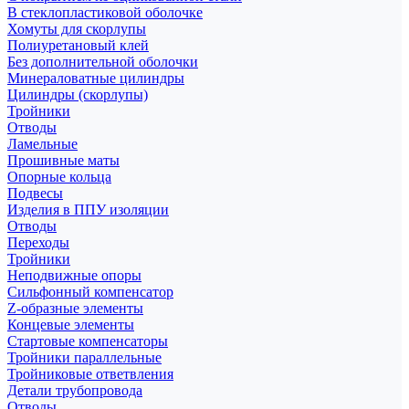
В стеклопластиковой оболочке
Хомуты для скорлупы
Полиуретановый клей
Без дополнительной оболочки
Минераловатные цилиндры
Цилиндры (скорлупы)
Тройники
Отводы
Ламельные
Прошивные маты
Опорные кольца
Подвесы
Изделия в ППУ изоляции
Отводы
Переходы
Тройники
Неподвижные опоры
Cильфонный компенсатор
Z-образные элементы
Концевые элементы
Стартовые компенсаторы
Тройники параллельные
Тройниковые ответвления
Детали трубопровода
Отводы