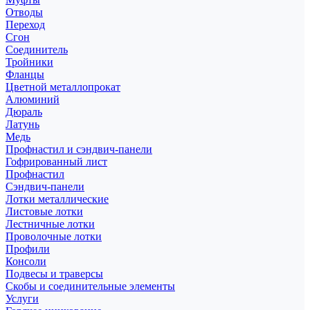
Отводы
Переход
Сгон
Соединитель
Тройники
Фланцы
Цветной металлопрокат
Алюминий
Дюраль
Латунь
Медь
Профнастил и сэндвич-панели
Гофрированный лист
Профнастил
Сэндвич-панели
Лотки металлические
Листовые лотки
Лестничные лотки
Проволочные лотки
Профили
Консоли
Подвесы и траверсы
Скобы и соединительные элементы
Услуги