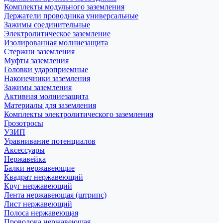
Комплекты модульного заземления
Держатели проводника универсальные
Зажимы соединительные
Электролитическое заземление
Изолированная молниезащита
Стержни заземления
Муфты заземления
Головки удароприемные
Наконечники заземления
Зажимы заземления
Активная молниезащита
Материалы для заземления
Комплекты электролитического заземления
Грозотросы
УЗИП
Уравнивание потенциалов
Аксессуары
Нержавейка
Балки нержавеющие
Квадрат нержавеющий
Круг нержавеющий
Лента нержавеющая (штрипс)
Лист нержавеющий
Полоса нержавеющая
Проволока нержавеющая