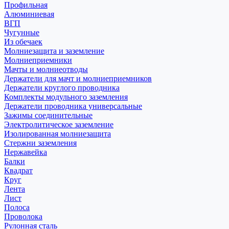
Профильная
Алюминиевая
ВГП
Чугунные
Из обечаек
Молниезащита и заземление
Молниеприемники
Мачты и молниеотводы
Держатели для мачт и молниеприемников
Держатели круглого проводника
Комплекты модульного заземления
Держатели проводника универсальные
Зажимы соединительные
Электролитическое заземление
Изолированная молниезащита
Стержни заземления
Нержавейка
Балки
Квадрат
Круг
Лента
Лист
Полоса
Проволока
Рулонная сталь