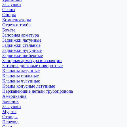
Заглушки
Сгоны
Опоры
Компенсаторы
Отрезки трубы
Бочата
Запорная арматура
Задвижки латунные
Задвижки стальные
Задвижки чугунные
Задвижки шиберные
Запорная арматура в изоляции
Затворы дисковые поворотные
Клапаны латунные
Клапаны стальные
Клапаны чугунные
Краны конусные латунные
Нержавеющие детали трубопровода
Американка
Бочонок
Заглушки
Муфты
Отводы
Переход
Сгон