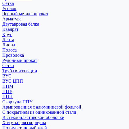
Сетка
Уголок
Черный металлопрокат
Арматура
Двутавровая балка
Квадрат
Круг
Лента
Листы
Полоса
Проволока
Рулонный прокат
Сетка
Труба в изоляции
ВУС
ВУС ЦПП
ППМ
ППУ
ЦПП
Скорлупа ППУ
Армированная с алюминиевой фольгой
С покрытием из оцинкованной стали
В стеклопластиковой оболочке
Хомуты для скорлупы
Полиуретановый клей