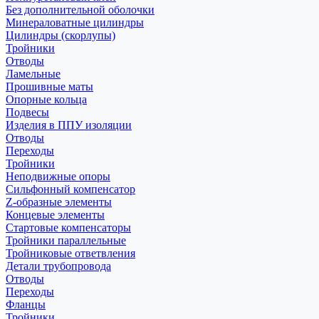
Без дополнительной оболочки
Минераловатные цилиндры
Цилиндры (скорлупы)
Тройники
Отводы
Ламельные
Прошивные маты
Опорные кольца
Подвесы
Изделия в ППУ изоляции
Отводы
Переходы
Тройники
Неподвижные опоры
Cильфонный компенсатор
Z-образные элементы
Концевые элементы
Стартовые компенсаторы
Тройники параллельные
Тройниковые ответвления
Детали трубопровода
Отводы
Переходы
Фланцы
Тройники