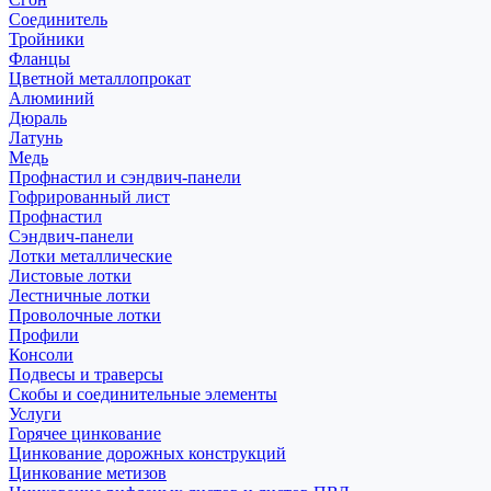
Соединитель
Тройники
Фланцы
Цветной металлопрокат
Алюминий
Дюраль
Латунь
Медь
Профнастил и сэндвич-панели
Гофрированный лист
Профнастил
Сэндвич-панели
Лотки металлические
Листовые лотки
Лестничные лотки
Проволочные лотки
Профили
Консоли
Подвесы и траверсы
Скобы и соединительные элементы
Услуги
Горячее цинкование
Цинкование дорожных конструкций
Цинкование метизов