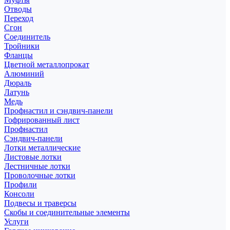
Отводы
Переход
Сгон
Соединитель
Тройники
Фланцы
Цветной металлопрокат
Алюминий
Дюраль
Латунь
Медь
Профнастил и сэндвич-панели
Гофрированный лист
Профнастил
Сэндвич-панели
Лотки металлические
Листовые лотки
Лестничные лотки
Проволочные лотки
Профили
Консоли
Подвесы и траверсы
Скобы и соединительные элементы
Услуги