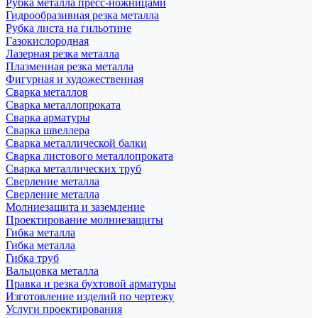
Рубка металла пресс-ножницами
Гидрообразивная резка металла
Рубка листа на гильотине
Газокислородная
Лазерная резка металла
Плазменная резка металла
Фигурная и художественная
Сварка металлов
Сварка металлопроката
Сварка арматуры
Сварка швеллера
Сварка металлической балки
Сварка листового металлопроката
Сварка металлических труб
Сверление металла
Сверление металла
Молниезащита и заземление
Проектирование молниезащиты
Гибка металла
Гибка металла
Гибка труб
Вальцовка металла
Правка и резка бухтовой арматуры
Изготовление изделий по чертежу
Услуги проектирования