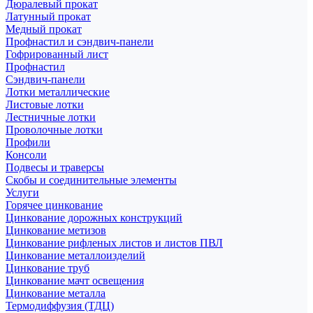
Дюралевый прокат
Латунный прокат
Медный прокат
Профнастил и сэндвич-панели
Гофрированный лист
Профнастил
Сэндвич-панели
Лотки металлические
Листовые лотки
Лестничные лотки
Проволочные лотки
Профили
Консоли
Подвесы и траверсы
Скобы и соединительные элементы
Услуги
Горячее цинкование
Цинкование дорожных конструкций
Цинкование метизов
Цинкование рифленых листов и листов ПВЛ
Цинкование металлоизделий
Цинкование труб
Цинкование мачт освещения
Цинкование металла
Термодиффузия (ТДЦ)