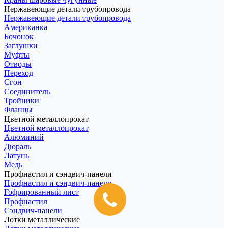
Нержавеющие детали трубопровода
Нержавеющие детали трубопровода
Американка
Бочонок
Заглушки
Муфты
Отводы
Переход
Сгон
Соединитель
Тройники
Фланцы
Цветной металлопрокат
Цветной металлопрокат
Алюминий
Дюраль
Латунь
Медь
Профнастил и сэндвич-панели
Профнастил и сэндвич-панели
Гофрированный лист
Профнастил
Сэндвич-панели
Лотки металлические