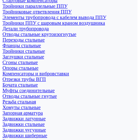
Стартовые компенсаторы
Тройники параллельные ППУ
Тройниковые ответвления ППУ
Элементы трубопровода с кабелем вывода ППУ
Тройники ППУ с шаровым краном воздушника
Детали трубопровода
Отводы стальные крутоизогнутые
Переходы стальные
Фланцы стальные
Тройники стальные
Заглушки стальные
Сгоны стальные
Опоры стальные
Компенсаторы и вибровставки
Отрезки трубы ВГП
Бочата стальные
Муфты соединительные
Отводы стальные гнутые
Резьба стальная
Хомуты стальные
Запорная арматура
Задвижки латунные
Задвижки стальные
Задвижки чугунные
Задвижки шиберные