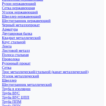
Рулон нержавеющий
Сетка нержавеющая
Уголок нержавеющий
Швеллер нержавеющий
Шестигранник нержавеющий
Черный металлопрокат
Арматура
Двутавровая балка
Квадрат металлический
Круг стальной
Лента
Листовой металл
Полоса стальная
Проволока
Рулонный прокат
Сетка
Трос металлический/стальной (канат металлический)
Уголок металлический
Швеллер
Шестигранник металлический
Труба в изоляции
Труба ВУС
Труба ВУС ЦПП
Труба ППМ
Труба ППУ