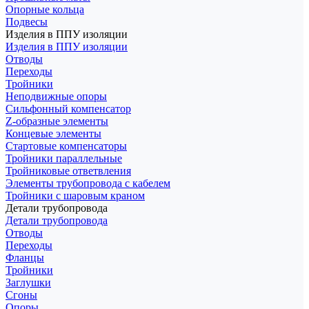
Опорные кольца
Подвесы
Изделия в ППУ изоляции
Изделия в ППУ изоляции
Отводы
Переходы
Тройники
Неподвижные опоры
Cильфонный компенсатор
Z-образные элементы
Концевые элементы
Стартовые компенсаторы
Тройники параллельные
Тройниковые ответвления
Элементы трубопровода с кабелем
Тройники с шаровым краном
Детали трубопровода
Детали трубопровода
Отводы
Переходы
Фланцы
Тройники
Заглушки
Сгоны
Опоры