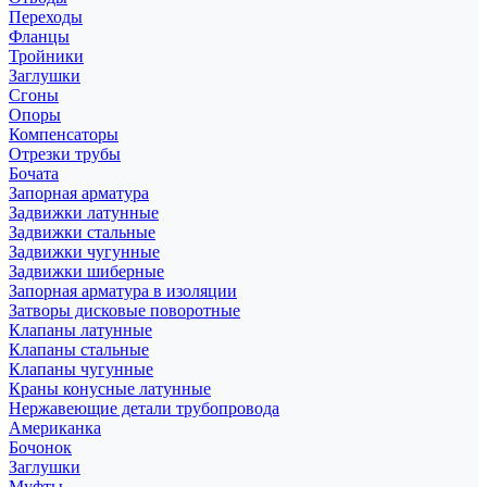
Переходы
Фланцы
Тройники
Заглушки
Сгоны
Опоры
Компенсаторы
Отрезки трубы
Бочата
Запорная арматура
Задвижки латунные
Задвижки стальные
Задвижки чугунные
Задвижки шиберные
Запорная арматура в изоляции
Затворы дисковые поворотные
Клапаны латунные
Клапаны стальные
Клапаны чугунные
Краны конусные латунные
Нержавеющие детали трубопровода
Американка
Бочонок
Заглушки
Муфты