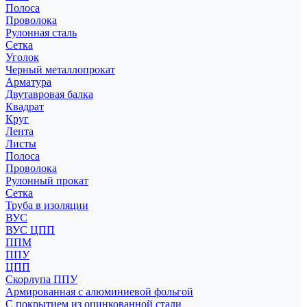
Полоса
Проволока
Рулонная сталь
Сетка
Уголок
Черный металлопрокат
Арматура
Двутавровая балка
Квадрат
Круг
Лента
Листы
Полоса
Проволока
Рулонный прокат
Сетка
Труба в изоляции
ВУС
ВУС ЦПП
ППМ
ППУ
ЦПП
Скорлупа ППУ
Армированная с алюминиевой фольгой
С покрытием из оцинкованной стали