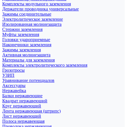
Комплекты модульного заземления
Держатели проводника универсальные
Зажимы соединительные
Электролитическое заземление
Изолированная молниезащита
Стержни заземления
Муфты заземления
Головки удароприемные
Наконечники заземления
Зажимы заземления
Активная молниезащита
Материалы для заземления
Комплекты электролитического заземления
Грозотросы
УЗИП
Уравнивание потенциалов
Аксессуары
Нержавейка
Балки нержавеющие
Квадрат нержавеющий
Круг нержавеющий
Лента нержавеющая (штрипс)
Лист нержавеющий
Полоса нержавеющая
Проволока нержавеющая