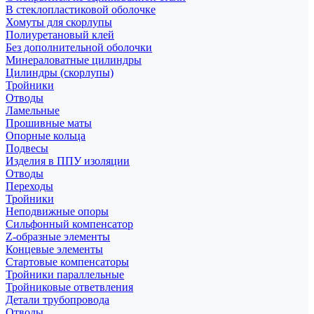
В стеклопластиковой оболочке
Хомуты для скорлупы
Полиуретановый клей
Без дополнительной оболочки
Минераловатные цилиндры
Цилиндры (скорлупы)
Тройники
Отводы
Ламельные
Прошивные маты
Опорные кольца
Подвесы
Изделия в ППУ изоляции
Отводы
Переходы
Тройники
Неподвижные опоры
Cильфонный компенсатор
Z-образные элементы
Концевые элементы
Стартовые компенсаторы
Тройники параллельные
Тройниковые ответвления
Детали трубопровода
Отводы