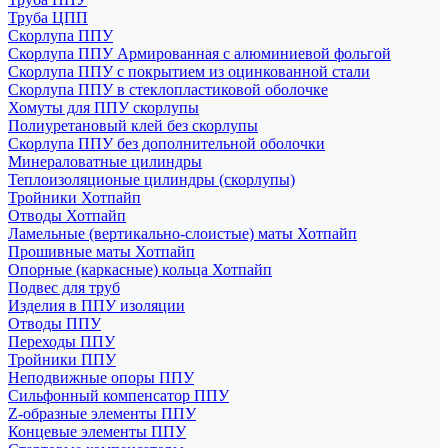
Труба ЦПП
Скорлупа ППУ
Скорлупа ППУ Армированная с алюминиевой фольгой
Скорлупа ППУ с покрытием из оцинкованной стали
Скорлупа ППУ в стеклопластиковой оболочке
Хомуты для ППУ скорлупы
Полиуретановый клей без скорлупы
Скорлупа ППУ без дополнительной оболочки
Минераловатные цилиндры
Теплоизоляционые цилиндры (скорлупы)
Тройники Хотпайп
Отводы Хотпайп
Ламельные (вертикально-слоистые) маты Хотпайп
Прошивные маты Хотпайп
Опорные (каркасные) кольца Хотпайп
Подвес для труб
Изделия в ППУ изоляции
Отводы ППУ
Переходы ППУ
Тройники ППУ
Неподвижные опоры ППУ
Cильфонный компенсатор ППУ
Z-образные элементы ППУ
Концевые элементы ППУ