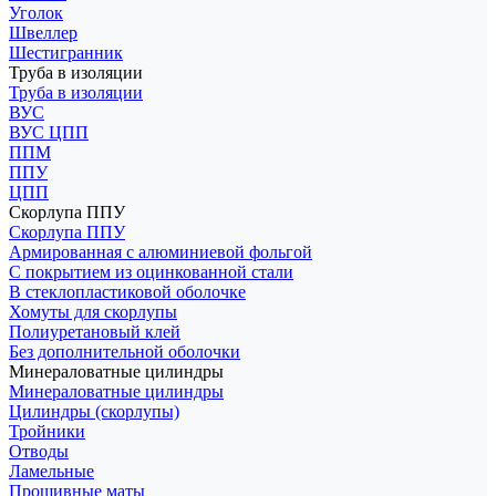
Уголок
Швеллер
Шестигранник
Труба в изоляции
Труба в изоляции
ВУС
ВУС ЦПП
ППМ
ППУ
ЦПП
Скорлупа ППУ
Скорлупа ППУ
Армированная с алюминиевой фольгой
С покрытием из оцинкованной стали
В стеклопластиковой оболочке
Хомуты для скорлупы
Полиуретановый клей
Без дополнительной оболочки
Минераловатные цилиндры
Минераловатные цилиндры
Цилиндры (скорлупы)
Тройники
Отводы
Ламельные
Прошивные маты