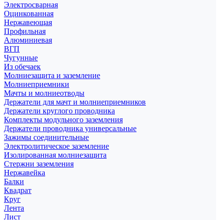
Электросварная
Оцинкованная
Нержавеющая
Профильная
Алюминиевая
ВГП
Чугунные
Из обечаек
Молниезащита и заземление
Молниеприемники
Мачты и молниеотводы
Держатели для мачт и молниеприемников
Держатели круглого проводника
Комплекты модульного заземления
Держатели проводника универсальные
Зажимы соединительные
Электролитическое заземление
Изолированная молниезащита
Стержни заземления
Нержавейка
Балки
Квадрат
Круг
Лента
Лист