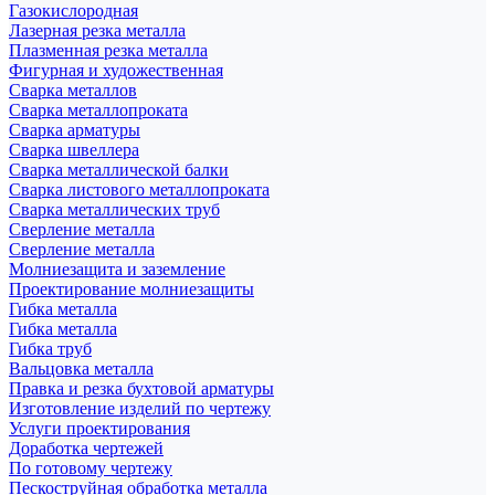
Газокислородная
Лазерная резка металла
Плазменная резка металла
Фигурная и художественная
Сварка металлов
Сварка металлопроката
Сварка арматуры
Сварка швеллера
Сварка металлической балки
Сварка листового металлопроката
Сварка металлических труб
Сверление металла
Сверление металла
Молниезащита и заземление
Проектирование молниезащиты
Гибка металла
Гибка металла
Гибка труб
Вальцовка металла
Правка и резка бухтовой арматуры
Изготовление изделий по чертежу
Услуги проектирования
Доработка чертежей
По готовому чертежу
Пескоструйная обработка металла