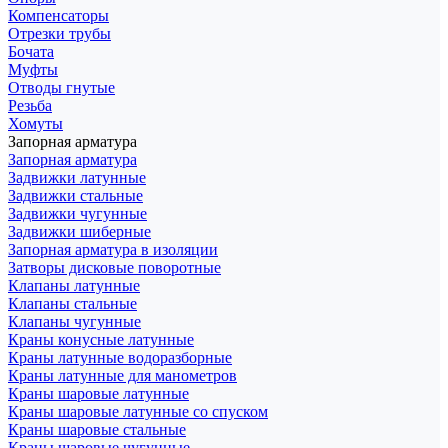
Компенсаторы
Отрезки трубы
Бочата
Муфты
Отводы гнутые
Резьба
Хомуты
Запорная арматура
Запорная арматура
Задвижки латунные
Задвижки стальные
Задвижки чугунные
Задвижки шиберные
Запорная арматура в изоляции
Затворы дисковые поворотные
Клапаны латунные
Клапаны стальные
Клапаны чугунные
Краны конусные латунные
Краны латунные водоразборные
Краны латунные для манометров
Краны шаровые латунные
Краны шаровые латунные со спуском
Краны шаровые стальные
Краны шаровые чугунные