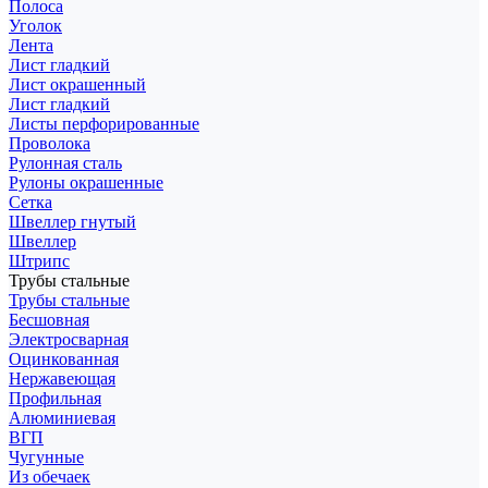
Полоса
Уголок
Лента
Лист гладкий
Лист окрашенный
Лист гладкий
Листы перфорированные
Проволока
Рулонная сталь
Рулоны окрашенные
Сетка
Швеллер гнутый
Швеллер
Штрипс
Трубы стальные
Трубы стальные
Бесшовная
Электросварная
Оцинкованная
Нержавеющая
Профильная
Алюминиевая
ВГП
Чугунные
Из обечаек