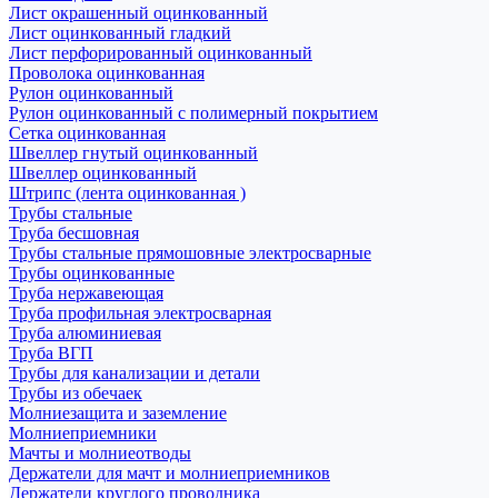
Лист окрашенный оцинкованный
Лист оцинкованный гладкий
Лист перфорированный оцинкованный
Проволока оцинкованная
Рулон оцинкованный
Рулон оцинкованный с полимерный покрытием
Сетка оцинкованная
Швеллер гнутый оцинкованный
Швеллер оцинкованный
Штрипс (лента оцинкованная )
Трубы стальные
Труба бесшовная
Трубы стальные прямошовные электросварные
Трубы оцинкованные
Труба нержавеющая
Труба профильная электросварная
Труба алюминиевая
Труба ВГП
Трубы для канализации и детали
Трубы из обечаек
Молниезащита и заземление
Молниеприемники
Мачты и молниеотводы
Держатели для мачт и молниеприемников
Держатели круглого проводника