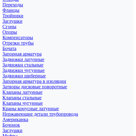
Переходы
Фланцы
Тройники
Заглушки
Сгоны
Опоры
Компенсаторы
Отрезки трубы
Бочата
Запорная арматура
Задвижки латунные
Задвижки стальные
Задвижки чугунные
Задвижки шиберные
Запорная арматура в изоляции
Затворы дисковые поворотные
Клапаны латунные
Клапаны стальные
Клапаны чугунные
Краны конусные латунные
Нержавеющие детали трубопровода
Американка
Бочонок
Заглушки
Муфты