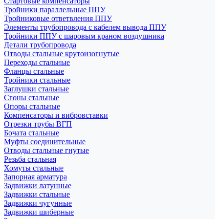
Стартовые компенсаторы
Тройники параллельные ППУ
Тройниковые ответвления ППУ
Элементы трубопровода с кабелем вывода ППУ
Тройники ППУ с шаровым краном воздушника
Детали трубопровода
Отводы стальные крутоизогнутые
Переходы стальные
Фланцы стальные
Тройники стальные
Заглушки стальные
Сгоны стальные
Опоры стальные
Компенсаторы и вибровставки
Отрезки трубы ВГП
Бочата стальные
Муфты соединительные
Отводы стальные гнутые
Резьба стальная
Хомуты стальные
Запорная арматура
Задвижки латунные
Задвижки стальные
Задвижки чугунные
Задвижки шиберные