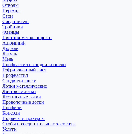
Отводы
Переход
Сгон
Соединитель
Тройники
Фланцы
Цветной металлопрокат
Алюминий
Дюраль
Латунь
Медь
Профнастил и сэндвич-панели
Гофрированный лист
Профнастил
Сэндвич-панели
Лотки металлические
Листовые лотки
Лестничные лотки
Проволочные лотки
Профили
Консоли
Подвесы и траверсы
Скобы и соединительные элементы
Услуги