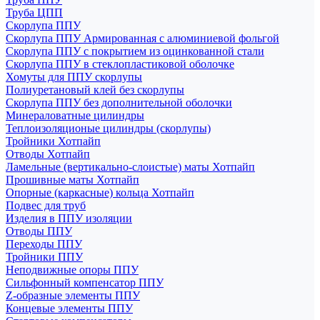
Труба ЦПП
Скорлупа ППУ
Скорлупа ППУ Армированная с алюминиевой фольгой
Скорлупа ППУ с покрытием из оцинкованной стали
Скорлупа ППУ в стеклопластиковой оболочке
Хомуты для ППУ скорлупы
Полиуретановый клей без скорлупы
Скорлупа ППУ без дополнительной оболочки
Минераловатные цилиндры
Теплоизоляционые цилиндры (скорлупы)
Тройники Хотпайп
Отводы Хотпайп
Ламельные (вертикально-слоистые) маты Хотпайп
Прошивные маты Хотпайп
Опорные (каркасные) кольца Хотпайп
Подвес для труб
Изделия в ППУ изоляции
Отводы ППУ
Переходы ППУ
Тройники ППУ
Неподвижные опоры ППУ
Cильфонный компенсатор ППУ
Z-образные элементы ППУ
Концевые элементы ППУ