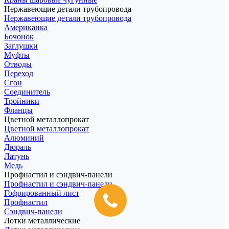
Нержавеющие детали трубопровода
Нержавеющие детали трубопровода
Американка
Бочонок
Заглушки
Муфты
Отводы
Переход
Сгон
Соединитель
Тройники
Фланцы
Цветной металлопрокат
Цветной металлопрокат
Алюминий
Дюраль
Латунь
Медь
Профнастил и сэндвич-панели
Профнастил и сэндвич-панели
Гофрированный лист
Профнастил
Сэндвич-панели
Лотки металлические