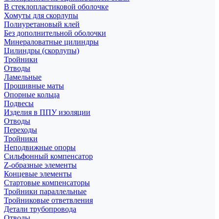
В стеклопластиковой оболочке
Хомуты для скорлупы
Полиуретановый клей
Без дополнительной оболочки
Минераловатные цилиндры
Цилиндры (скорлупы)
Тройники
Отводы
Ламельные
Прошивные маты
Опорные кольца
Подвесы
Изделия в ППУ изоляции
Отводы
Переходы
Тройники
Неподвижные опоры
Cильфонный компенсатор
Z-образные элементы
Концевые элементы
Стартовые компенсаторы
Тройники параллельные
Тройниковые ответвления
Детали трубопровода
Отводы