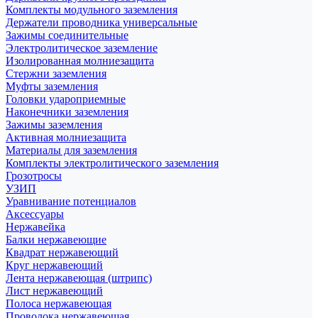
Комплекты модульного заземления
Держатели проводника универсальные
Зажимы соединительные
Электролитическое заземление
Изолированная молниезащита
Стержни заземления
Муфты заземления
Головки удароприемные
Наконечники заземления
Зажимы заземления
Активная молниезащита
Материалы для заземления
Комплекты электролитического заземления
Грозотросы
УЗИП
Уравнивание потенциалов
Аксессуары
Нержавейка
Балки нержавеющие
Квадрат нержавеющий
Круг нержавеющий
Лента нержавеющая (штрипс)
Лист нержавеющий
Полоса нержавеющая
Проволока нержавеющая