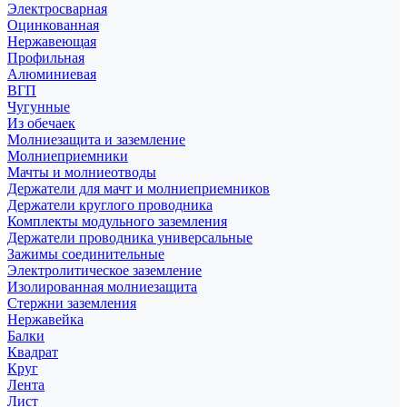
Электросварная
Оцинкованная
Нержавеющая
Профильная
Алюминиевая
ВГП
Чугунные
Из обечаек
Молниезащита и заземление
Молниеприемники
Мачты и молниеотводы
Держатели для мачт и молниеприемников
Держатели круглого проводника
Комплекты модульного заземления
Держатели проводника универсальные
Зажимы соединительные
Электролитическое заземление
Изолированная молниезащита
Стержни заземления
Нержавейка
Балки
Квадрат
Круг
Лента
Лист