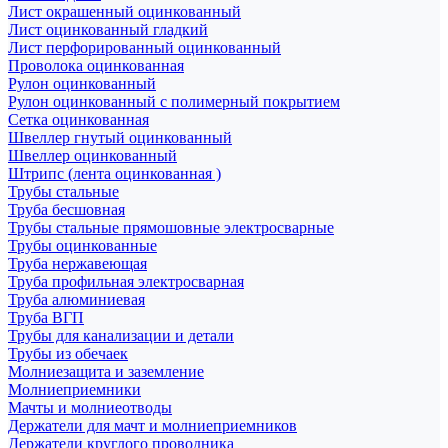
Лист окрашенный оцинкованный
Лист оцинкованный гладкий
Лист перфорированный оцинкованный
Проволока оцинкованная
Рулон оцинкованный
Рулон оцинкованный с полимерный покрытием
Сетка оцинкованная
Швеллер гнутый оцинкованный
Швеллер оцинкованный
Штрипс (лента оцинкованная )
Трубы стальные
Труба бесшовная
Трубы стальные прямошовные электросварные
Трубы оцинкованные
Труба нержавеющая
Труба профильная электросварная
Труба алюминиевая
Труба ВГП
Трубы для канализации и детали
Трубы из обечаек
Молниезащита и заземление
Молниеприемники
Мачты и молниеотводы
Держатели для мачт и молниеприемников
Держатели круглого проводника