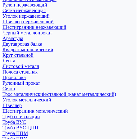
Рулон нержавеющий
Сетка нержавеющая
Уголок нержавеющий
Швеллер нержавеющий
Шестигранник нержавеющий
Черный металлопрокат
Арматура
Двутавровая балка
Квадрат металлический
Круг стальной
Лента
Листовой металл
Полоса стальная
Проволока
Рулонный прокат
Сетка
Трос металлический/стальной (канат металлический)
Уголок металлический
Швеллер
Шестигранник металлический
Труба в изоляции
Труба ВУС
Труба ВУС ЦПП
Труба ППМ
Труба ППУ