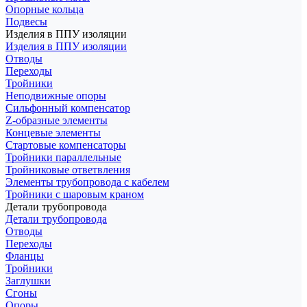
Опорные кольца
Подвесы
Изделия в ППУ изоляции
Изделия в ППУ изоляции
Отводы
Переходы
Тройники
Неподвижные опоры
Cильфонный компенсатор
Z-образные элементы
Концевые элементы
Стартовые компенсаторы
Тройники параллельные
Тройниковые ответвления
Элементы трубопровода с кабелем
Тройники с шаровым краном
Детали трубопровода
Детали трубопровода
Отводы
Переходы
Фланцы
Тройники
Заглушки
Сгоны
Опоры