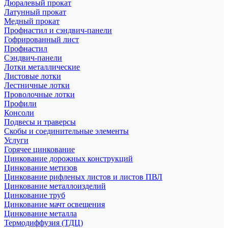
Дюралевый прокат
Латунный прокат
Медный прокат
Профнастил и сэндвич-панели
Гофрированный лист
Профнастил
Сэндвич-панели
Лотки металлические
Листовые лотки
Лестничные лотки
Проволочные лотки
Профили
Консоли
Подвесы и траверсы
Скобы и соединительные элементы
Услуги
Горячее цинкование
Цинкование дорожных конструкций
Цинкование метизов
Цинкование рифленых листов и листов ПВЛ
Цинкование металлоизделий
Цинкование труб
Цинкование мачт освещения
Цинкование металла
Термодиффузия (ТДЦ)