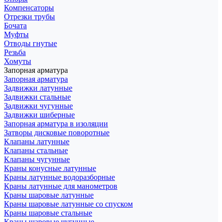
Компенсаторы
Отрезки трубы
Бочата
Муфты
Отводы гнутые
Резьба
Хомуты
Запорная арматура
Запорная арматура
Задвижки латунные
Задвижки стальные
Задвижки чугунные
Задвижки шиберные
Запорная арматура в изоляции
Затворы дисковые поворотные
Клапаны латунные
Клапаны стальные
Клапаны чугунные
Краны конусные латунные
Краны латунные водоразборные
Краны латунные для манометров
Краны шаровые латунные
Краны шаровые латунные со спуском
Краны шаровые стальные
Краны шаровые чугунные