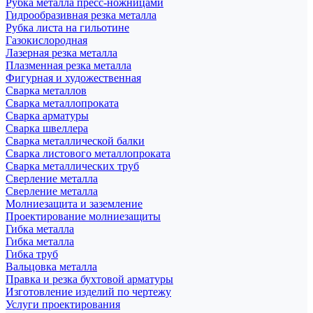
Рубка металла пресс-ножницами
Гидрообразивная резка металла
Рубка листа на гильотине
Газокислородная
Лазерная резка металла
Плазменная резка металла
Фигурная и художественная
Сварка металлов
Сварка металлопроката
Сварка арматуры
Сварка швеллера
Сварка металлической балки
Сварка листового металлопроката
Сварка металлических труб
Сверление металла
Сверление металла
Молниезащита и заземление
Проектирование молниезащиты
Гибка металла
Гибка металла
Гибка труб
Вальцовка металла
Правка и резка бухтовой арматуры
Изготовление изделий по чертежу
Услуги проектирования