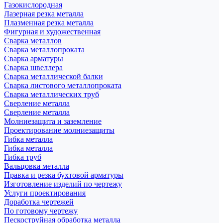
Газокислородная
Лазерная резка металла
Плазменная резка металла
Фигурная и художественная
Сварка металлов
Сварка металлопроката
Сварка арматуры
Сварка швеллера
Сварка металлической балки
Сварка листового металлопроката
Сварка металлических труб
Сверление металла
Сверление металла
Молниезащита и заземление
Проектирование молниезащиты
Гибка металла
Гибка металла
Гибка труб
Вальцовка металла
Правка и резка бухтовой арматуры
Изготовление изделий по чертежу
Услуги проектирования
Доработка чертежей
По готовому чертежу
Пескоструйная обработка металла