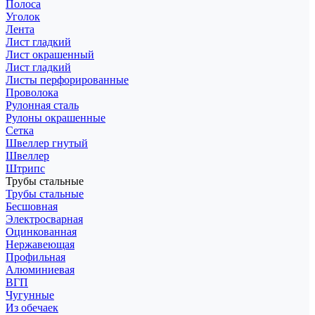
Полоса
Уголок
Лента
Лист гладкий
Лист окрашенный
Лист гладкий
Листы перфорированные
Проволока
Рулонная сталь
Рулоны окрашенные
Сетка
Швеллер гнутый
Швеллер
Штрипс
Трубы стальные
Трубы стальные
Бесшовная
Электросварная
Оцинкованная
Нержавеющая
Профильная
Алюминиевая
ВГП
Чугунные
Из обечаек