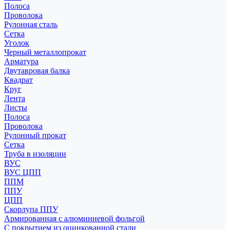
Полоса
Проволока
Рулонная сталь
Сетка
Уголок
Черный металлопрокат
Арматура
Двутавровая балка
Квадрат
Круг
Лента
Листы
Полоса
Проволока
Рулонный прокат
Сетка
Труба в изоляции
ВУС
ВУС ЦПП
ППМ
ППУ
ЦПП
Скорлупа ППУ
Армированная с алюминиевой фольгой
С покрытием из оцинкованной стали