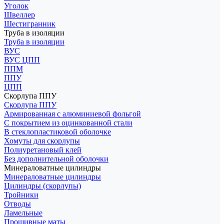
Уголок
Швеллер
Шестигранник
Труба в изоляции
Труба в изоляции
ВУС
ВУС ЦПП
ППМ
ППУ
ЦПП
Скорлупа ППУ
Скорлупа ППУ
Армированная с алюминиевой фольгой
С покрытием из оцинкованной стали
В стеклопластиковой оболочке
Хомуты для скорлупы
Полиуретановый клей
Без дополнительной оболочки
Минераловатные цилиндры
Минераловатные цилиндры
Цилиндры (скорлупы)
Тройники
Отводы
Ламельные
Прошивные маты