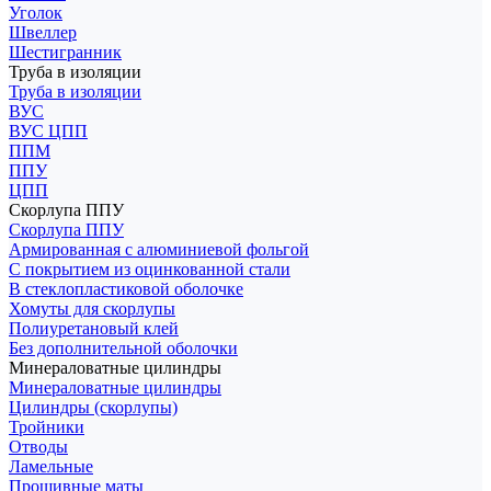
Уголок
Швеллер
Шестигранник
Труба в изоляции
Труба в изоляции
ВУС
ВУС ЦПП
ППМ
ППУ
ЦПП
Скорлупа ППУ
Скорлупа ППУ
Армированная с алюминиевой фольгой
С покрытием из оцинкованной стали
В стеклопластиковой оболочке
Хомуты для скорлупы
Полиуретановый клей
Без дополнительной оболочки
Минераловатные цилиндры
Минераловатные цилиндры
Цилиндры (скорлупы)
Тройники
Отводы
Ламельные
Прошивные маты