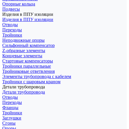
Опорные кольца
Подвесы
Изделия в ППУ изоляции
Изделия в ППУ изоляции
Отводы
Переходы
Тройники
Неподвижные опоры
Cильфонный компенсатор
Z-образные элементы
Концевые элементы
Стартовые компенсаторы
Тройники параллельные
Тройниковые ответвления
Элементы трубопровода с кабелем
Тройники с шаровым краном
Детали трубопровода
Детали трубопровода
Отводы
Переходы
Фланцы
Тройники
Заглушки
Сгоны
Опоры