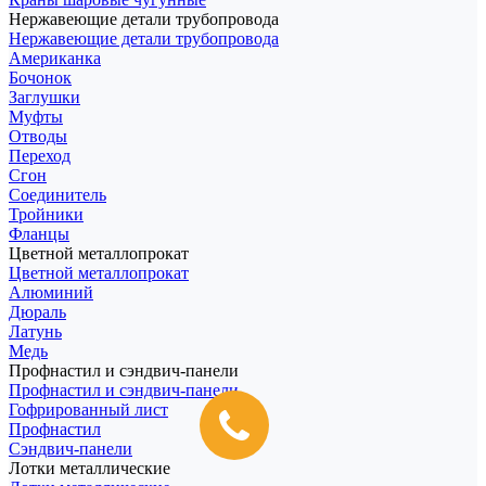
Нержавеющие детали трубопровода
Нержавеющие детали трубопровода
Американка
Бочонок
Заглушки
Муфты
Отводы
Переход
Сгон
Соединитель
Тройники
Фланцы
Цветной металлопрокат
Цветной металлопрокат
Алюминий
Дюраль
Латунь
Медь
Профнастил и сэндвич-панели
Профнастил и сэндвич-панели
Гофрированный лист
Профнастил
Сэндвич-панели
Лотки металлические