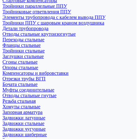
Стартовые компенсаторы
Тройники параллельные ППУ
Тройниковые ответвления ППУ
Элементы трубопровода с кабелем вывода ППУ
Тройники ППУ с шаровым краном воздушника
Детали трубопровода
Отводы стальные крутоизогнутые
Переходы стальные
Фланцы стальные
Тройники стальные
Заглушки стальные
Сгоны стальные
Опоры стальные
Компенсаторы и вибровставки
Отрезки трубы ВГП
Бочата стальные
Муфты соединительные
Отводы стальные гнутые
Резьба стальная
Хомуты стальные
Запорная арматура
Задвижки латунные
Задвижки стальные
Задвижки чугунные
Задвижки шиберные