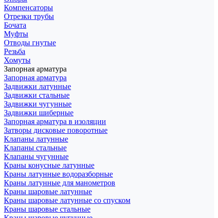
Компенсаторы
Отрезки трубы
Бочата
Муфты
Отводы гнутые
Резьба
Хомуты
Запорная арматура
Запорная арматура
Задвижки латунные
Задвижки стальные
Задвижки чугунные
Задвижки шиберные
Запорная арматура в изоляции
Затворы дисковые поворотные
Клапаны латунные
Клапаны стальные
Клапаны чугунные
Краны конусные латунные
Краны латунные водоразборные
Краны латунные для манометров
Краны шаровые латунные
Краны шаровые латунные со спуском
Краны шаровые стальные
Краны шаровые чугунные