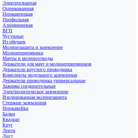
Электросварная
Оцинкованная
Нержавеющая
Профильная
Алюминиевая
ВГП
Чугунные
Из обечаек
Молниезащита и заземление
Молниеприемники
Мачты и молниеотводы
Держатели для мачт и молниеприемников
Держатели круглого проводника
Комплекты модульного заземления
Держатели проводника универсальные
Зажимы соединительные
Электролитическое заземление
Изолированная молниезащита
Стержни заземления
Нержавейка
Балки
Квадрат
Круг
Лента
Лист