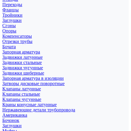
Переходы
Фланцы
Тройники
Заглушки
Сгоны
Опоры
Компенсаторы
Отрезки трубы
Бочата
Запорная арматура
Задвижки латунные
Задвижки стальные
Задвижки чугунные
Задвижки шиберные
Запорная арматура в изоляции
Затворы дисковые поворотные
Клапаны латунные
Клапаны стальные
Клапаны чугунные
Краны конусные латунные
Нержавеющие детали трубопровода
Американка
Бочонок
Заглушки
Муфты