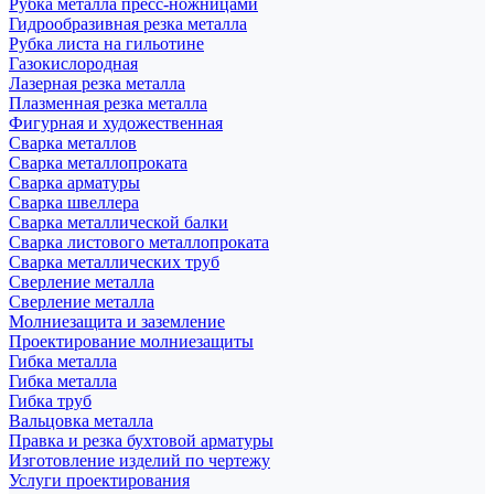
Рубка металла пресс-ножницами
Гидрообразивная резка металла
Рубка листа на гильотине
Газокислородная
Лазерная резка металла
Плазменная резка металла
Фигурная и художественная
Сварка металлов
Сварка металлопроката
Сварка арматуры
Сварка швеллера
Сварка металлической балки
Сварка листового металлопроката
Сварка металлических труб
Сверление металла
Сверление металла
Молниезащита и заземление
Проектирование молниезащиты
Гибка металла
Гибка металла
Гибка труб
Вальцовка металла
Правка и резка бухтовой арматуры
Изготовление изделий по чертежу
Услуги проектирования