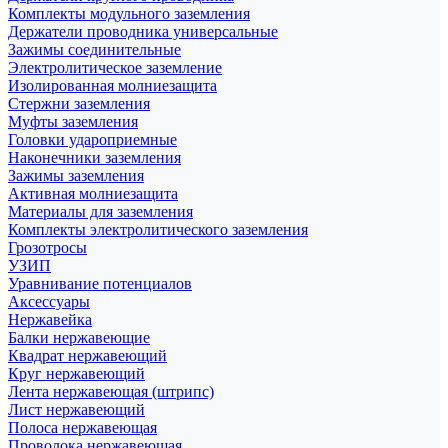
Комплекты модульного заземления
Держатели проводника универсальные
Зажимы соединительные
Электролитическое заземление
Изолированная молниезащита
Стержни заземления
Муфты заземления
Головки удароприемные
Наконечники заземления
Зажимы заземления
Активная молниезащита
Материалы для заземления
Комплекты электролитического заземления
Грозотросы
УЗИП
Уравнивание потенциалов
Аксессуары
Нержавейка
Балки нержавеющие
Квадрат нержавеющий
Круг нержавеющий
Лента нержавеющая (штрипс)
Лист нержавеющий
Полоса нержавеющая
Проволока нержавеющая