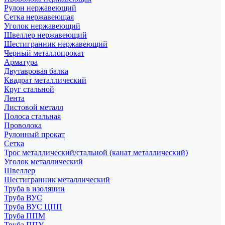
Рулон нержавеющий
Сетка нержавеющая
Уголок нержавеющий
Швеллер нержавеющий
Шестигранник нержавеющий
Черный металлопрокат
Арматура
Двутавровая балка
Квадрат металлический
Круг стальной
Лента
Листовой металл
Полоса стальная
Проволока
Рулонный прокат
Сетка
Трос металлический/стальной (канат металлический)
Уголок металлический
Швеллер
Шестигранник металлический
Труба в изоляции
Труба ВУС
Труба ВУС ЦПП
Труба ППМ
Труба ППУ