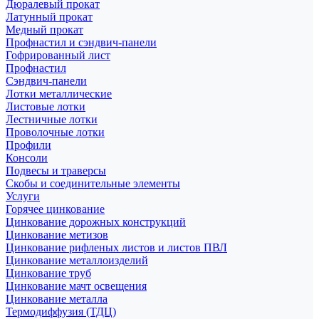
Дюралевый прокат
Латунный прокат
Медный прокат
Профнастил и сэндвич-панели
Гофрированный лист
Профнастил
Сэндвич-панели
Лотки металлические
Листовые лотки
Лестничные лотки
Проволочные лотки
Профили
Консоли
Подвесы и траверсы
Скобы и соединительные элементы
Услуги
Горячее цинкование
Цинкование дорожных конструкций
Цинкование метизов
Цинкование рифленых листов и листов ПВЛ
Цинкование металлоизделий
Цинкование труб
Цинкование мачт освещения
Цинкование металла
Термодиффузия (ТДЦ)