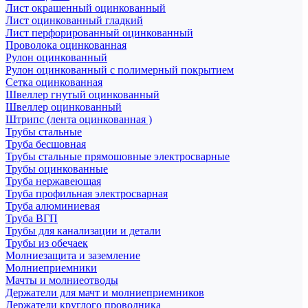
Лист окрашенный оцинкованный
Лист оцинкованный гладкий
Лист перфорированный оцинкованный
Проволока оцинкованная
Рулон оцинкованный
Рулон оцинкованный с полимерный покрытием
Сетка оцинкованная
Швеллер гнутый оцинкованный
Швеллер оцинкованный
Штрипс (лента оцинкованная )
Трубы стальные
Труба бесшовная
Трубы стальные прямошовные электросварные
Трубы оцинкованные
Труба нержавеющая
Труба профильная электросварная
Труба алюминиевая
Труба ВГП
Трубы для канализации и детали
Трубы из обечаек
Молниезащита и заземление
Молниеприемники
Мачты и молниеотводы
Держатели для мачт и молниеприемников
Держатели круглого проводника