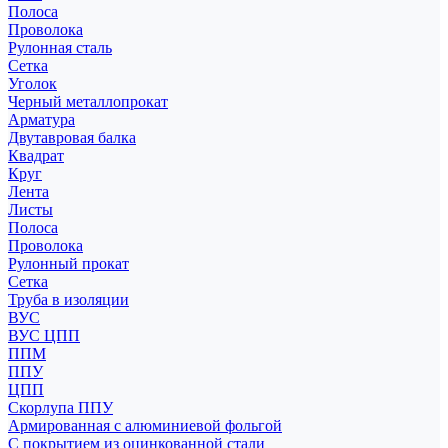
Полоса
Проволока
Рулонная сталь
Сетка
Уголок
Черный металлопрокат
Арматура
Двутавровая балка
Квадрат
Круг
Лента
Листы
Полоса
Проволока
Рулонный прокат
Сетка
Труба в изоляции
ВУС
ВУС ЦПП
ППМ
ППУ
ЦПП
Скорлупа ППУ
Армированная с алюминиевой фольгой
С покрытием из оцинкованной стали