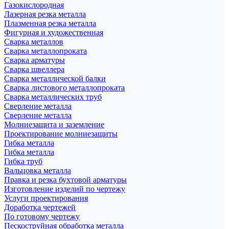
Газокислородная
Лазерная резка металла
Плазменная резка металла
Фигурная и художественная
Сварка металлов
Сварка металлопроката
Сварка арматуры
Сварка швеллера
Сварка металлической балки
Сварка листового металлопроката
Сварка металлических труб
Сверление металла
Сверление металла
Молниезащита и заземление
Проектирование молниезащиты
Гибка металла
Гибка металла
Гибка труб
Вальцовка металла
Правка и резка бухтовой арматуры
Изготовление изделий по чертежу
Услуги проектирования
Доработка чертежей
По готовому чертежу
Пескоструйная обработка металла