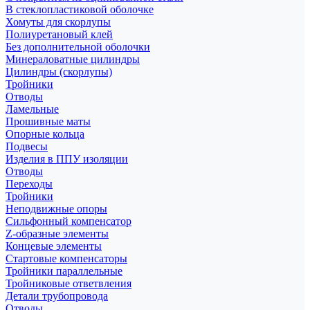
В стеклопластиковой оболочке
Хомуты для скорлупы
Полиуретановый клей
Без дополнительной оболочки
Минераловатные цилиндры
Цилиндры (скорлупы)
Тройники
Отводы
Ламельные
Прошивные маты
Опорные кольца
Подвесы
Изделия в ППУ изоляции
Отводы
Переходы
Тройники
Неподвижные опоры
Cильфонный компенсатор
Z-образные элементы
Концевые элементы
Стартовые компенсаторы
Тройники параллельные
Тройниковые ответвления
Детали трубопровода
Отводы