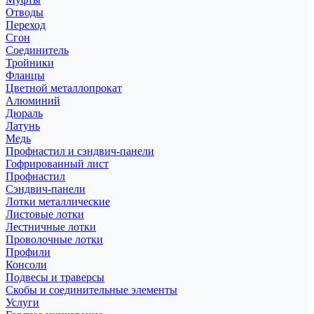
Отводы
Переход
Сгон
Соединитель
Тройники
Фланцы
Цветной металлопрокат
Алюминий
Дюраль
Латунь
Медь
Профнастил и сэндвич-панели
Гофрированный лист
Профнастил
Сэндвич-панели
Лотки металлические
Листовые лотки
Лестничные лотки
Проволочные лотки
Профили
Консоли
Подвесы и траверсы
Скобы и соединительные элементы
Услуги