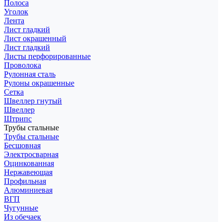
Полоса
Уголок
Лента
Лист гладкий
Лист окрашенный
Лист гладкий
Листы перфорированные
Проволока
Рулонная сталь
Рулоны окрашенные
Сетка
Швеллер гнутый
Швеллер
Штрипс
Трубы стальные
Трубы стальные
Бесшовная
Электросварная
Оцинкованная
Нержавеющая
Профильная
Алюминиевая
ВГП
Чугунные
Из обечаек