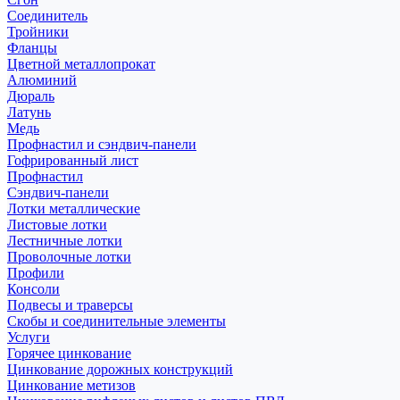
Соединитель
Тройники
Фланцы
Цветной металлопрокат
Алюминий
Дюраль
Латунь
Медь
Профнастил и сэндвич-панели
Гофрированный лист
Профнастил
Сэндвич-панели
Лотки металлические
Листовые лотки
Лестничные лотки
Проволочные лотки
Профили
Консоли
Подвесы и траверсы
Скобы и соединительные элементы
Услуги
Горячее цинкование
Цинкование дорожных конструкций
Цинкование метизов