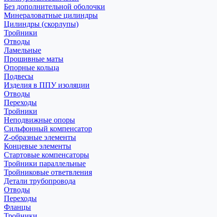
Без дополнительной оболочки
Минераловатные цилиндры
Цилиндры (скорлупы)
Тройники
Отводы
Ламельные
Прошивные маты
Опорные кольца
Подвесы
Изделия в ППУ изоляции
Отводы
Переходы
Тройники
Неподвижные опоры
Cильфонный компенсатор
Z-образные элементы
Концевые элементы
Стартовые компенсаторы
Тройники параллельные
Тройниковые ответвления
Детали трубопровода
Отводы
Переходы
Фланцы
Тройники