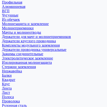
Профильная
Алюминиевая
ВГП
Чугунные
Из обечаек
Молниезащита и заземление
Молниеприемники
Мачты и молниеотводы
Держатели для мачт и молниеприемников
Держатели круглого проводника
Комплекты модульного заземления
Держатели проводника универсальные
Зажимы соединительные
Электролитическое заземление
Изолированная молниезащита
Стержни заземления
Нержавейка
Балки
Квадрат
Круг
Лента
Лист
Полоса
Проволока
Рулонная сталь