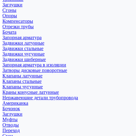
Заглушки
Сгоны
Опоры
Компенсаторы
Отрезки трубы
Бочата
Запорная арматура
Задвижки латунные
Задвижки стальные
Задвижки чугунные
Задвижки шиберные
Запорная арматура в изоляции
Затворы дисковые поворотные
Клапаны латунные
Клапаны стальные
Клапаны чугунные
Краны конусные латунные
Нержавеющие детали трубопровода
Американка
Бочонок
Заглушки
Муфты
Отводы
Переход
Сгон