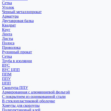
Сетка
Уголок
Черный металлопрокат
Арматура
Двутавровая балка
Квадрат
Круг
Лента
Листы
Полоса
Проволока
Рулонный прокат
Сетка
Труба в изоляции
ВУС
ВУС ЦПП
ППМ
ППУ
ЦПП
Скорлупа ППУ
Армированная с алюминиевой фольгой
С покрытием из оцинкованной стали
В стеклопластиковой оболочке
Хомуты для скорлупы
Полиуретановый клей