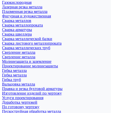
Газокислородная
Лазерная резка металла
Плазменная резка металла
Фигурная и художественная
Сварка металлов
Сварка металлопроката
Сварка арматуры
Сварка швеллера
Сварка металлической балки
Сварка листового металлопроката
Сварка металлических труб
Сверление металла
Сверление металла
Молниезащита и заземление
Проектирование молниезащиты
Гибка металла
Гибка металла
Гибка труб
Вальцовка металла
Правка и резка бухтовой арматуры
Изготовление изделий по чертежу
Услуги проектирования
Доработка чертежей
По готовому чертежу
Пескоструйная обработка металла