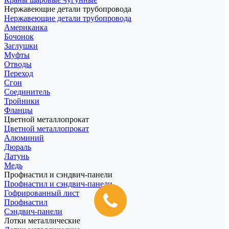
Нержавеющие детали трубопровода
Нержавеющие детали трубопровода
Американка
Бочонок
Заглушки
Муфты
Отводы
Переход
Сгон
Соединитель
Тройники
Фланцы
Цветной металлопрокат
Цветной металлопрокат
Алюминий
Дюраль
Латунь
Медь
Профнастил и сэндвич-панели
Профнастил и сэндвич-панели
Гофрированный лист
Профнастил
Сэндвич-панели
Лотки металлические