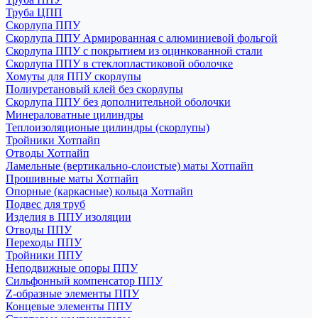
Труба ЦПП
Скорлупа ППУ
Скорлупа ППУ Армированная с алюминиевой фольгой
Скорлупа ППУ с покрытием из оцинкованной стали
Скорлупа ППУ в стеклопластиковой оболочке
Хомуты для ППУ скорлупы
Полиуретановый клей без скорлупы
Скорлупа ППУ без дополнительной оболочки
Минераловатные цилиндры
Теплоизоляционые цилиндры (скорлупы)
Тройники Хотпайп
Отводы Хотпайп
Ламельные (вертикально-слоистые) маты Хотпайп
Прошивные маты Хотпайп
Опорные (каркасные) кольца Хотпайп
Подвес для труб
Изделия в ППУ изоляции
Отводы ППУ
Переходы ППУ
Тройники ППУ
Неподвижные опоры ППУ
Cильфонный компенсатор ППУ
Z-образные элементы ППУ
Концевые элементы ППУ