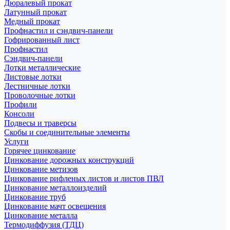
Дюралевый прокат
Латунный прокат
Медный прокат
Профнастил и сэндвич-панели
Гофрированный лист
Профнастил
Сэндвич-панели
Лотки металлические
Листовые лотки
Лестничные лотки
Проволочные лотки
Профили
Консоли
Подвесы и траверсы
Скобы и соединительные элементы
Услуги
Горячее цинкование
Цинкование дорожных конструкций
Цинкование метизов
Цинкование рифленых листов и листов ПВЛ
Цинкование металлоизделий
Цинкование труб
Цинкование мачт освещения
Цинкование металла
Термодиффузия (ТДЦ)