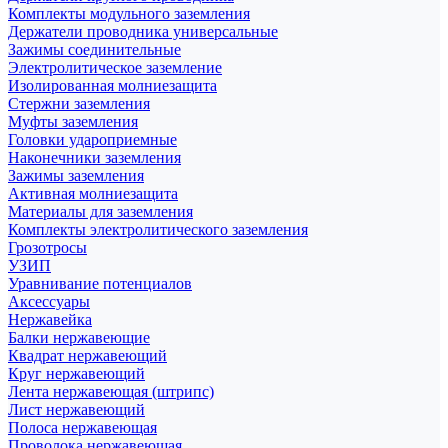
Комплекты модульного заземления
Держатели проводника универсальные
Зажимы соединительные
Электролитическое заземление
Изолированная молниезащита
Стержни заземления
Муфты заземления
Головки удароприемные
Наконечники заземления
Зажимы заземления
Активная молниезащита
Материалы для заземления
Комплекты электролитического заземления
Грозотросы
УЗИП
Уравнивание потенциалов
Аксессуары
Нержавейка
Балки нержавеющие
Квадрат нержавеющий
Круг нержавеющий
Лента нержавеющая (штрипс)
Лист нержавеющий
Полоса нержавеющая
Проволока нержавеющая