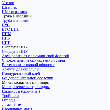
Уголок
Швеллер
Шестигранник
Труба в изоляции
Труба в изоляции
ВУС
ВУС ЦПП
ППМ
ППУ
ЦПП
Скорлупа ППУ
Скорлупа ППУ
Армированная с алюминиевой фольгой
С покрытием из оцинкованной стали
В стеклопластиковой оболочке
Хомуты для скорлупы
Полиуретановый клей
Без дополнительной оболочки
Минераловатные цилиндры
Минераловатные цилиндры
Цилиндры (скорлупы)
Тройники
Отводы
Ламельные
Прошивные маты