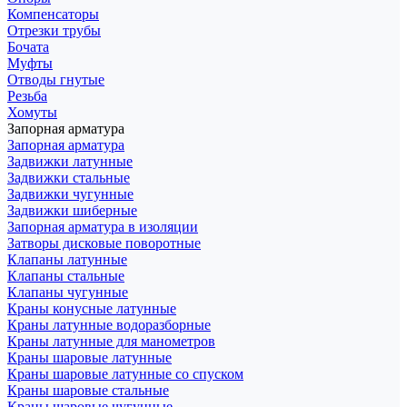
Компенсаторы
Отрезки трубы
Бочата
Муфты
Отводы гнутые
Резьба
Хомуты
Запорная арматура
Запорная арматура
Задвижки латунные
Задвижки стальные
Задвижки чугунные
Задвижки шиберные
Запорная арматура в изоляции
Затворы дисковые поворотные
Клапаны латунные
Клапаны стальные
Клапаны чугунные
Краны конусные латунные
Краны латунные водоразборные
Краны латунные для манометров
Краны шаровые латунные
Краны шаровые латунные со спуском
Краны шаровые стальные
Краны шаровые чугунные