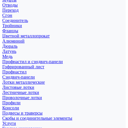
Отводы
Переход
Сгон
Соединитель
Тройники
Фланцы
Цветной металлопрокат
Алюминий
Дюраль
Латунь
Медь
Профнастил и сэндвич-панели
Гофрированный лист
Профнастил
Сэндвич-панели
Лотки металлические
Листовые лотки
Лестничные лотки
Проволочные лотки
Профили
Консоли
Подвесы и траверсы
Скобы и соединительные элементы
Услуги