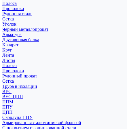
Полоса
Проволока
Рулонная сталь
Сетка
Уголок
Черный металлопрокат
Арматура
Двутавровая балка
Квадрат
Круг
Лента
Листы
Полоса
Проволока
Рулонный прокат
Сетка
Труба в изоляции
ВУС
ВУС ЦПП
ППМ
ППУ
ЦПП
Скорлупа ППУ
Армированная с алюминиевой фольгой
С покрытием из оцинкованной стали