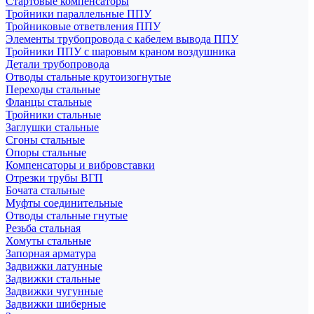
Стартовые компенсаторы
Тройники параллельные ППУ
Тройниковые ответвления ППУ
Элементы трубопровода с кабелем вывода ППУ
Тройники ППУ с шаровым краном воздушника
Детали трубопровода
Отводы стальные крутоизогнутые
Переходы стальные
Фланцы стальные
Тройники стальные
Заглушки стальные
Сгоны стальные
Опоры стальные
Компенсаторы и вибровставки
Отрезки трубы ВГП
Бочата стальные
Муфты соединительные
Отводы стальные гнутые
Резьба стальная
Хомуты стальные
Запорная арматура
Задвижки латунные
Задвижки стальные
Задвижки чугунные
Задвижки шиберные