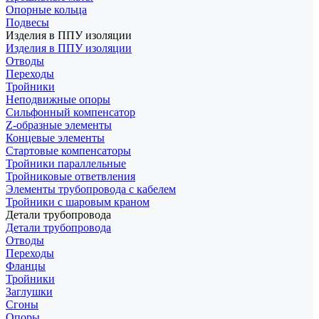
Опорные кольца
Подвесы
Изделия в ППУ изоляции
Изделия в ППУ изоляции
Отводы
Переходы
Тройники
Неподвижные опоры
Cильфонный компенсатор
Z-образные элементы
Концевые элементы
Стартовые компенсаторы
Тройники параллельные
Тройниковые ответвления
Элементы трубопровода с кабелем
Тройники с шаровым краном
Детали трубопровода
Детали трубопровода
Отводы
Переходы
Фланцы
Тройники
Заглушки
Сгоны
Опоры