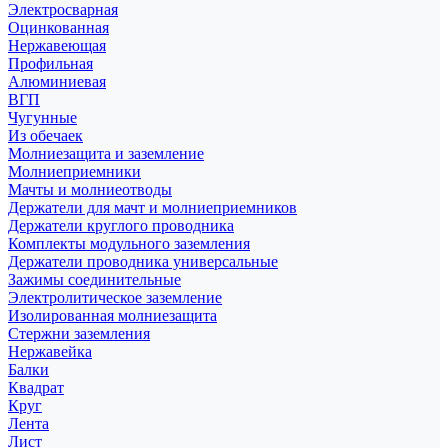
Электросварная
Оцинкованная
Нержавеющая
Профильная
Алюминиевая
ВГП
Чугунные
Из обечаек
Молниезащита и заземление
Молниеприемники
Мачты и молниеотводы
Держатели для мачт и молниеприемников
Держатели круглого проводника
Комплекты модульного заземления
Держатели проводника универсальные
Зажимы соединительные
Электролитическое заземление
Изолированная молниезащита
Стержни заземления
Нержавейка
Балки
Квадрат
Круг
Лента
Лист