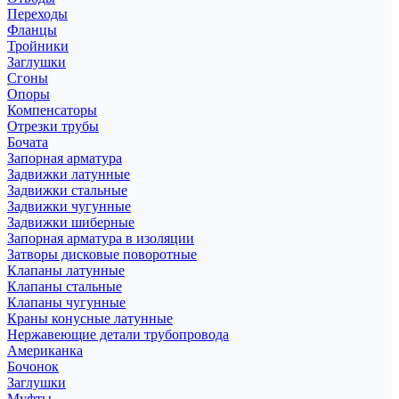
Переходы
Фланцы
Тройники
Заглушки
Сгоны
Опоры
Компенсаторы
Отрезки трубы
Бочата
Запорная арматура
Задвижки латунные
Задвижки стальные
Задвижки чугунные
Задвижки шиберные
Запорная арматура в изоляции
Затворы дисковые поворотные
Клапаны латунные
Клапаны стальные
Клапаны чугунные
Краны конусные латунные
Нержавеющие детали трубопровода
Американка
Бочонок
Заглушки
Муфты