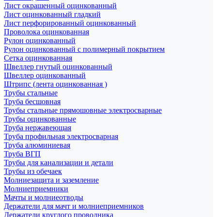
Лист окрашенный оцинкованный
Лист оцинкованный гладкий
Лист перфорированный оцинкованный
Проволока оцинкованная
Рулон оцинкованный
Рулон оцинкованный с полимерный покрытием
Сетка оцинкованная
Швеллер гнутый оцинкованный
Швеллер оцинкованный
Штрипс (лента оцинкованная )
Трубы стальные
Труба бесшовная
Трубы стальные прямошовные электросварные
Трубы оцинкованные
Труба нержавеющая
Труба профильная электросварная
Труба алюминиевая
Труба ВГП
Трубы для канализации и детали
Трубы из обечаек
Молниезащита и заземление
Молниеприемники
Мачты и молниеотводы
Держатели для мачт и молниеприемников
Держатели круглого проводника