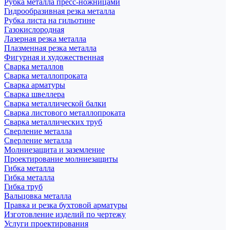
Рубка металла пресс-ножницами
Гидрообразивная резка металла
Рубка листа на гильотине
Газокислородная
Лазерная резка металла
Плазменная резка металла
Фигурная и художественная
Сварка металлов
Сварка металлопроката
Сварка арматуры
Сварка швеллера
Сварка металлической балки
Сварка листового металлопроката
Сварка металлических труб
Сверление металла
Сверление металла
Молниезащита и заземление
Проектирование молниезащиты
Гибка металла
Гибка металла
Гибка труб
Вальцовка металла
Правка и резка бухтовой арматуры
Изготовление изделий по чертежу
Услуги проектирования