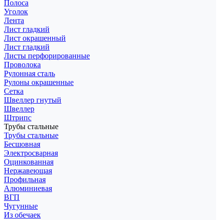
Полоса
Уголок
Лента
Лист гладкий
Лист окрашенный
Лист гладкий
Листы перфорированные
Проволока
Рулонная сталь
Рулоны окрашенные
Сетка
Швеллер гнутый
Швеллер
Штрипс
Трубы стальные
Трубы стальные
Бесшовная
Электросварная
Оцинкованная
Нержавеющая
Профильная
Алюминиевая
ВГП
Чугунные
Из обечаек