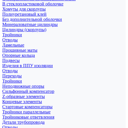
В стеклопластиковой оболочке
Хомуты для скорлупы
Полиуретановый клей
Без дополнительной оболочки
Минераловатные цилиндры
Цилиндры (скорлупы)
Тройники
Отводы
Ламельные
Прошивные маты
Опорные кольца
Подвесы
Изделия в ППУ изоляции
Отводы
Переходы
Тройники
Неподвижные опоры
Cильфонный компенсатор
Z-образные элементы
Концевые элементы
Стартовые компенсаторы
Тройники параллельные
Тройниковые ответвления
Детали трубопровода
Отводы