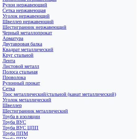
Рулон нержавеющий
Сетка нержавеющая
Уголок нержавеющий
Швеллер нержавеющий
Шестигранник нержавеющий
Черный металлопрокат
Арматура
Двутавровая балка
Квадрат металлический
Круг стальной
Лента
Листовой металл
Полоса стальная
Проволока
Рулонный прокат
Сетка
Трос металлический/стальной (канат металлический)
Уголок металлический
Швеллер
Шестигранник металлический
Труба в изоляции
Труба ВУС
Труба ВУС ЦПП
Труба ППМ
Труба ППУ