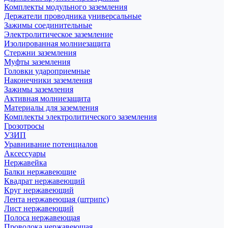
Комплекты модульного заземления
Держатели проводника универсальные
Зажимы соединительные
Электролитическое заземление
Изолированная молниезащита
Стержни заземления
Муфты заземления
Головки удароприемные
Наконечники заземления
Зажимы заземления
Активная молниезащита
Материалы для заземления
Комплекты электролитического заземления
Грозотросы
УЗИП
Уравнивание потенциалов
Аксессуары
Нержавейка
Балки нержавеющие
Квадрат нержавеющий
Круг нержавеющий
Лента нержавеющая (штрипс)
Лист нержавеющий
Полоса нержавеющая
Проволока нержавеющая