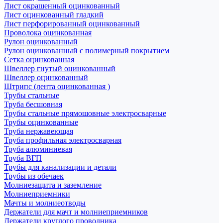
Лист окрашенный оцинкованный
Лист оцинкованный гладкий
Лист перфорированный оцинкованный
Проволока оцинкованная
Рулон оцинкованный
Рулон оцинкованный с полимерный покрытием
Сетка оцинкованная
Швеллер гнутый оцинкованный
Швеллер оцинкованный
Штрипс (лента оцинкованная )
Трубы стальные
Труба бесшовная
Трубы стальные прямошовные электросварные
Трубы оцинкованные
Труба нержавеющая
Труба профильная электросварная
Труба алюминиевая
Труба ВГП
Трубы для канализации и детали
Трубы из обечаек
Молниезащита и заземление
Молниеприемники
Мачты и молниеотводы
Держатели для мачт и молниеприемников
Держатели круглого проводника