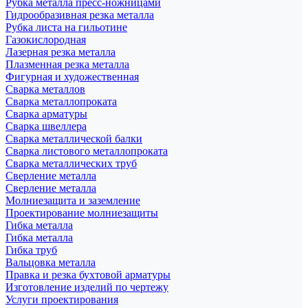
Рубка металла пресс-ножницами
Гидрообразивная резка металла
Рубка листа на гильотине
Газокислородная
Лазерная резка металла
Плазменная резка металла
Фигурная и художественная
Сварка металлов
Сварка металлопроката
Сварка арматуры
Сварка швеллера
Сварка металлической балки
Сварка листового металлопроката
Сварка металлических труб
Сверление металла
Сверление металла
Молниезащита и заземление
Проектирование молниезащиты
Гибка металла
Гибка металла
Гибка труб
Вальцовка металла
Правка и резка бухтовой арматуры
Изготовление изделий по чертежу
Услуги проектирования