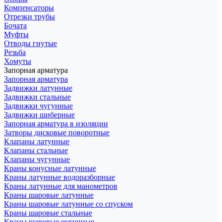
Компенсаторы
Отрезки трубы
Бочата
Муфты
Отводы гнутые
Резьба
Хомуты
Запорная арматура
Запорная арматура
Задвижки латунные
Задвижки стальные
Задвижки чугунные
Задвижки шиберные
Запорная арматура в изоляции
Затворы дисковые поворотные
Клапаны латунные
Клапаны стальные
Клапаны чугунные
Краны конусные латунные
Краны латунные водоразборные
Краны латунные для манометров
Краны шаровые латунные
Краны шаровые латунные со спуском
Краны шаровые стальные
Краны шаровые чугунные