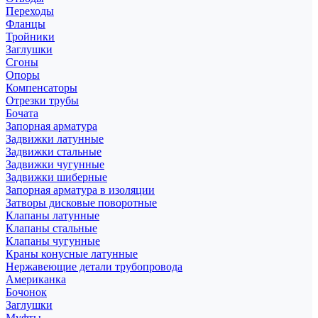
Переходы
Фланцы
Тройники
Заглушки
Сгоны
Опоры
Компенсаторы
Отрезки трубы
Бочата
Запорная арматура
Задвижки латунные
Задвижки стальные
Задвижки чугунные
Задвижки шиберные
Запорная арматура в изоляции
Затворы дисковые поворотные
Клапаны латунные
Клапаны стальные
Клапаны чугунные
Краны конусные латунные
Нержавеющие детали трубопровода
Американка
Бочонок
Заглушки
Муфты