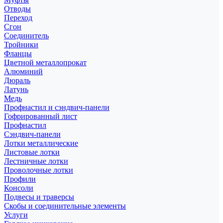
Отводы
Переход
Сгон
Соединитель
Тройники
Фланцы
Цветной металлопрокат
Алюминий
Дюраль
Латунь
Медь
Профнастил и сэндвич-панели
Гофрированный лист
Профнастил
Сэндвич-панели
Лотки металлические
Листовые лотки
Лестничные лотки
Проволочные лотки
Профили
Консоли
Подвесы и траверсы
Скобы и соединительные элементы
Услуги