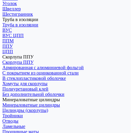
Уголок
Швеллер
Шестигранник
Труба в изоляции
Труба в изоляции
ВУС
ВУС ЦПП
ППМ
ППУ
ЦПП
Скорлупа ППУ
Скорлупа ППУ
Армированная с алюминиевой фольгой
С покрытием из оцинкованной стали
В стеклопластиковой оболочке
Хомуты для скорлупы
Полиуретановый клей
Без дополнительной оболочки
Минераловатные цилиндры
Минераловатные цилиндры
Цилиндры (скорлупы)
Тройники
Отводы
Ламельные
Прошивные маты