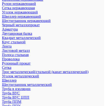
Рулон нержавеющий
Сетка нержавеющая
Уголок нержавеющий
Швеллер нержавеющий
Шестигранник нержавеющий
Черный металлопрокат
Арматура
Двутавровая балка
Квадрат металлический
Круг стальной
Лента
Листовой металл
Полоса стальная
Проволока
Рулонный прокат
Сетка
Трос металлический/стальной (канат металлический)
Уголок металлический
Швеллер
Шестигранник металлический
Труба в изоляции
Труба ВУС
Труба ВУС ЦПП
Труба ППМ
Труба ППУ