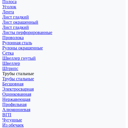
Полоса
Уголок
Лента
Лист гладкий
Лист окрашенный
Лист гладкий
Листы перфорированные
Проволока
Рулонная сталь
Рулоны окрашенные
Сетка
Швеллер гнутый
Швеллер
Штрипс
Трубы стальные
Трубы стальные
Бесшовная
Электросварная
Оцинкованная
Нержавеющая
Профильная
Алюминиевая
ВГП
Чугунные
Из обечаек