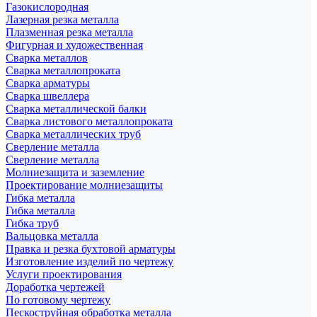
Газокислородная
Лазерная резка металла
Плазменная резка металла
Фигурная и художественная
Сварка металлов
Сварка металлопроката
Сварка арматуры
Сварка швеллера
Сварка металлической балки
Сварка листового металлопроката
Сварка металлических труб
Сверление металла
Сверление металла
Молниезащита и заземление
Проектирование молниезащиты
Гибка металла
Гибка металла
Гибка труб
Вальцовка металла
Правка и резка бухтовой арматуры
Изготовление изделий по чертежу
Услуги проектирования
Доработка чертежей
По готовому чертежу
Пескоструйная обработка металла