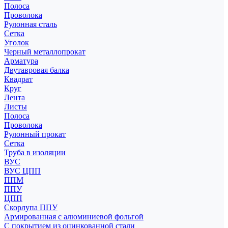
Полоса
Проволока
Рулонная сталь
Сетка
Уголок
Черный металлопрокат
Арматура
Двутавровая балка
Квадрат
Круг
Лента
Листы
Полоса
Проволока
Рулонный прокат
Сетка
Труба в изоляции
ВУС
ВУС ЦПП
ППМ
ППУ
ЦПП
Скорлупа ППУ
Армированная с алюминиевой фольгой
С покрытием из оцинкованной стали