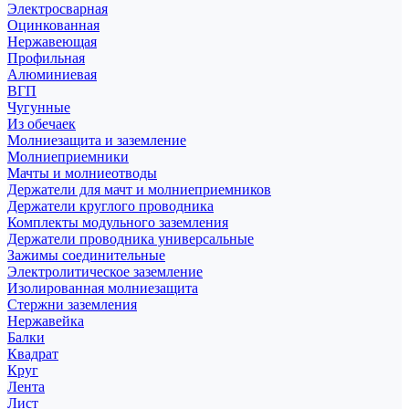
Электросварная
Оцинкованная
Нержавеющая
Профильная
Алюминиевая
ВГП
Чугунные
Из обечаек
Молниезащита и заземление
Молниеприемники
Мачты и молниеотводы
Держатели для мачт и молниеприемников
Держатели круглого проводника
Комплекты модульного заземления
Держатели проводника универсальные
Зажимы соединительные
Электролитическое заземление
Изолированная молниезащита
Стержни заземления
Нержавейка
Балки
Квадрат
Круг
Лента
Лист