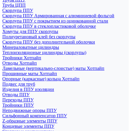
Труба ЦПП
Скорлупа ППУ
Скорлупа ППУ Армированная с алюминиевой фольгой
Скорлупа ППУ с покрытием из оцинкованной стали
Скорлупа ППУ в стеклопластиковой оболочке
Хомуты для ППУ скорлупы
Полиуретановый клей без скорлупы
Скорлупа ППУ без дополнительной оболочки
Минераловатные цилиндры
Теплоизоляционые цилиндры (скорлупы)
Тройники Хотпайп
Отводы Хотпайп
Ламельные (вертикально-слоистые) маты Хотпайп
Прошивные маты Хотпайп
Опорные (каркасные) кольца Хотпайп
Подвес для труб
Изделия в ППУ изоляции
Отводы ППУ
Переходы ППУ
Тройники ППУ
Неподвижные опоры ППУ
Cильфонный компенсатор ППУ
Z-образные элементы ППУ
Концевые элементы ППУ