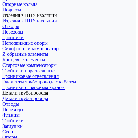
Опорные кольца
Подвесы
Изделия в ППУ изоляции
Изделия в ППУ изоляции
Отводы
Переходы
Тройники
Неподвижные опоры
Cильфонный компенсатор
Z-образные элементы
Концевые элементы
Стартовые компенсаторы
Тройники параллельные
Тройниковые ответвления
Элементы трубопровода с кабелем
Тройники с шаровым краном
Детали трубопровода
Детали трубопровода
Отводы
Переходы
Фланцы
Тройники
Заглушки
Сгоны
Опоры