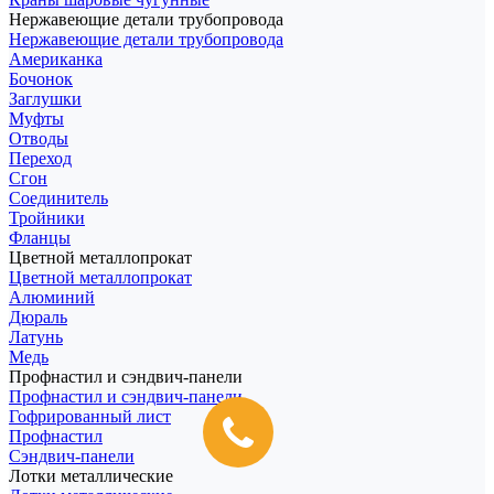
Нержавеющие детали трубопровода
Нержавеющие детали трубопровода
Американка
Бочонок
Заглушки
Муфты
Отводы
Переход
Сгон
Соединитель
Тройники
Фланцы
Цветной металлопрокат
Цветной металлопрокат
Алюминий
Дюраль
Латунь
Медь
Профнастил и сэндвич-панели
Профнастил и сэндвич-панели
Гофрированный лист
Профнастил
Сэндвич-панели
Лотки металлические