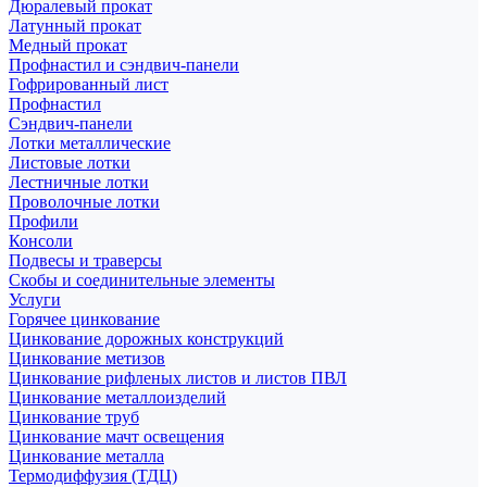
Дюралевый прокат
Латунный прокат
Медный прокат
Профнастил и сэндвич-панели
Гофрированный лист
Профнастил
Сэндвич-панели
Лотки металлические
Листовые лотки
Лестничные лотки
Проволочные лотки
Профили
Консоли
Подвесы и траверсы
Скобы и соединительные элементы
Услуги
Горячее цинкование
Цинкование дорожных конструкций
Цинкование метизов
Цинкование рифленых листов и листов ПВЛ
Цинкование металлоизделий
Цинкование труб
Цинкование мачт освещения
Цинкование металла
Термодиффузия (ТДЦ)