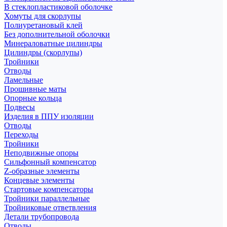
В стеклопластиковой оболочке
Хомуты для скорлупы
Полиуретановый клей
Без дополнительной оболочки
Минераловатные цилиндры
Цилиндры (скорлупы)
Тройники
Отводы
Ламельные
Прошивные маты
Опорные кольца
Подвесы
Изделия в ППУ изоляции
Отводы
Переходы
Тройники
Неподвижные опоры
Cильфонный компенсатор
Z-образные элементы
Концевые элементы
Стартовые компенсаторы
Тройники параллельные
Тройниковые ответвления
Детали трубопровода
Отводы