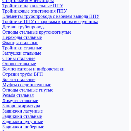
Стартовые компенсаторы
Тройники параллельные ППУ
Тройниковые ответвления ППУ
Элементы трубопровода с кабелем вывода ППУ
Тройники ППУ с шаровым краном воздушника
Детали трубопровода
Отводы стальные крутоизогнутые
Переходы стальные
Фланцы стальные
Тройники стальные
Заглушки стальные
Сгоны стальные
Опоры стальные
Компенсаторы и вибровставки
Отрезки трубы ВГП
Бочата стальные
Муфты соединительные
Отводы стальные гнутые
Резьба стальная
Хомуты стальные
Запорная арматура
Задвижки латунные
Задвижки стальные
Задвижки чугунные
Задвижки шиберные